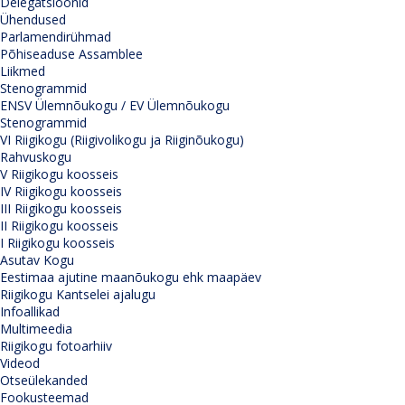
Delegatsioonid
Ühendused
Parlamendirühmad
Põhiseaduse Assamblee
Liikmed
Stenogrammid
ENSV Ülemnõukogu / EV Ülemnõukogu
Stenogrammid
VI Riigikogu (Riigivolikogu ja Riiginõukogu)
Rahvuskogu
V Riigikogu koosseis
IV Riigikogu koosseis
III Riigikogu koosseis
II Riigikogu koosseis
I Riigikogu koosseis
Asutav Kogu
Eestimaa ajutine maanõukogu ehk maapäev
Riigikogu Kantselei ajalugu
Infoallikad
Multimeedia
Riigikogu fotoarhiiv
Videod
Otseülekanded
Fookusteemad