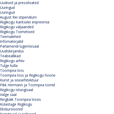
Uudised ja pressiteated
Uuringud
Uuringud
August Rei stipendium
Riigikogu Kantselei eripreemia
Riigikogu väljaanded
Riigikogu Toimetised
Teemalehed
Infomaterjalid
Parlamendi lugemissaal
Uudiskirjandus
Teabeallikad
Riigikogu arhiiv
Tulge külla
Toompea loss
Toompea loss ja Riigikogu hoone
Kunst ja sisearhitektuur
Pikk Hermann ja Toompea tornid
Riigikogu istungisaal
Valge saal
Ringkäik Toompea lossis
Külastage Riigikogu
Ekskursioonid
Kunstisaal ja näitused