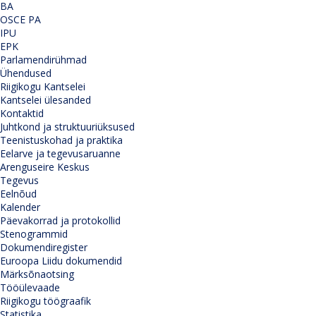
BA
OSCE PA
IPU
EPK
Parlamendirühmad
Ühendused
Riigikogu Kantselei
Kantselei ülesanded
Kontaktid
Juhtkond ja struktuuriüksused
Teenistuskohad ja praktika
Eelarve ja tegevusaruanne
Arenguseire Keskus
Tegevus
Eelnõud
Kalender
Päevakorrad ja protokollid
Stenogrammid
Dokumendiregister
Euroopa Liidu dokumendid
Märksõnaotsing
Tööülevaade
Riigikogu töögraafik
Statistika