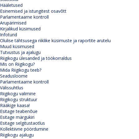
Hääletused
Esinemised ja istungitest osavõtt
Parlamentaarne kontroll
Arupärimised
Kirjalikud küsimused
Infotund
Olulise tähtsusega riiklike küsimuste ja raportite arutelu
Muud küsimused
Tutvustus ja ajalugu
Riigikogu ülesanded ja töökorraldus
Mis on Riigikogu?
Mida Riigikogu teeb?
Seadusloome
Parlamentaarne kontroll
Välissuhtlus
Riigikogu valimine
Riigikogu struktuur
Rääkige kaasa!
Esitage teabenõue
Esitage märgukiri
Esitage selgitustaotlus
Kollektiivne pöördumine
Riigikogu ajalugu