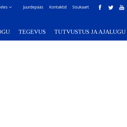
eeles
Juurdepääs
Kontaktid
Sisukaart
OGU
TEGEVUS
TUTVUSTUS JA AJALUGU