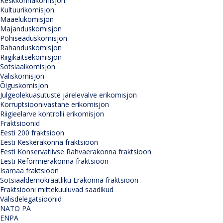
Keskkonnakomisjon
Kultuurikomisjon
Maaelukomisjon
Majanduskomisjon
Põhiseaduskomisjon
Rahanduskomisjon
Riigikaitsekomisjon
Sotsiaalkomisjon
Väliskomisjon
Õiguskomisjon
Julgeolekuasutuste järelevalve erikomisjon
Korruptsioonivastane erikomisjon
Riigieelarve kontrolli erikomisjon
Fraktsioonid
Eesti 200 fraktsioon
Eesti Keskerakonna fraktsioon
Eesti Konservatiivse Rahvaerakonna fraktsioon
Eesti Reformierakonna fraktsioon
Isamaa fraktsioon
Sotsiaaldemokraatliku Erakonna fraktsioon
Fraktsiooni mittekuuluvad saadikud
Välisdelegatsioonid
NATO PA
ENPA