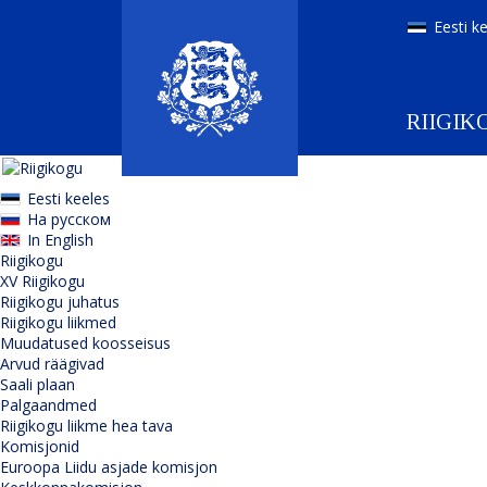
Eesti k
RIIGIK
Eesti keeles
На русском
In English
Riigikogu
XV Riigikogu
Riigikogu juhatus
Riigikogu liikmed
Muudatused koosseisus
Arvud räägivad
Saali plaan
Palgaandmed
Riigikogu liikme hea tava
Komisjonid
Euroopa Liidu asjade komisjon