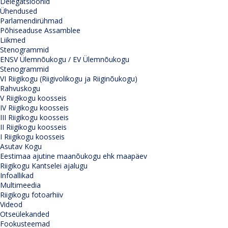
Delegatsioonid
Ühendused
Parlamendirühmad
Põhiseaduse Assamblee
Liikmed
Stenogrammid
ENSV Ülemnõukogu / EV Ülemnõukogu
Stenogrammid
VI Riigikogu (Riigivolikogu ja Riiginõukogu)
Rahvuskogu
V Riigikogu koosseis
IV Riigikogu koosseis
III Riigikogu koosseis
II Riigikogu koosseis
I Riigikogu koosseis
Asutav Kogu
Eestimaa ajutine maanõukogu ehk maapäev
Riigikogu Kantselei ajalugu
Infoallikad
Multimeedia
Riigikogu fotoarhiiv
Videod
Otseülekanded
Fookusteemad