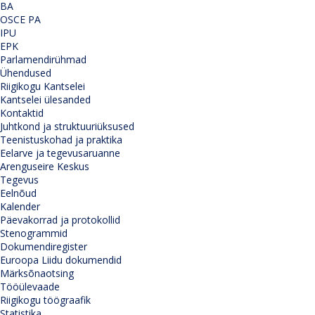
BA
OSCE PA
IPU
EPK
Parlamendirühmad
Ühendused
Riigikogu Kantselei
Kantselei ülesanded
Kontaktid
Juhtkond ja struktuuriüksused
Teenistuskohad ja praktika
Eelarve ja tegevusaruanne
Arenguseire Keskus
Tegevus
Eelnõud
Kalender
Päevakorrad ja protokollid
Stenogrammid
Dokumendiregister
Euroopa Liidu dokumendid
Märksõnaotsing
Tööülevaade
Riigikogu töögraafik
Statistika