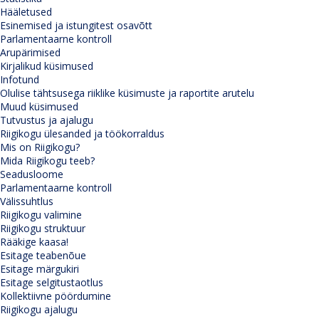
Hääletused
Esinemised ja istungitest osavõtt
Parlamentaarne kontroll
Arupärimised
Kirjalikud küsimused
Infotund
Olulise tähtsusega riiklike küsimuste ja raportite arutelu
Muud küsimused
Tutvustus ja ajalugu
Riigikogu ülesanded ja töökorraldus
Mis on Riigikogu?
Mida Riigikogu teeb?
Seadusloome
Parlamentaarne kontroll
Välissuhtlus
Riigikogu valimine
Riigikogu struktuur
Rääkige kaasa!
Esitage teabenõue
Esitage märgukiri
Esitage selgitustaotlus
Kollektiivne pöördumine
Riigikogu ajalugu