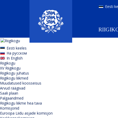
Eesti k
RIIGIK
Eesti keeles
На русском
In English
Riigikogu
XV Riigikogu
Riigikogu juhatus
Riigikogu liikmed
Muudatused koosseisus
Arvud räägivad
Saali plaan
Palgaandmed
Riigikogu liikme hea tava
Komisjonid
Euroopa Liidu asjade komisjon