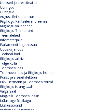
Uudised ja pressiteated
Uuringud
Uuringud
August Rei stipendium
Riigikogu Kantselei eripreemia
Riigikogu väljaanded
Riigikogu Toimetised
Teemalehed
Infomaterjalid
Parlamendi lugemissaal
Uudiskirjandus
Teabeallikad
Riigikogu arhiiv
Tulge külla
Toompea loss
Toompea loss ja Riigikogu hoone
Kunst ja sisearhitektuur
Pikk Hermann ja Toompea tornid
Riigikogu istungisaal
Valge saal
Ringkäik Toompea lossis
Külastage Riigikogu
Ekskursioonid
Kunstisaal ja näitused