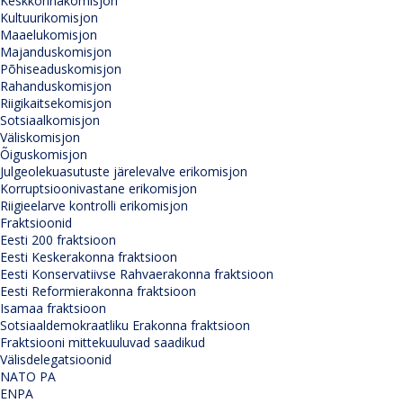
Keskkonnakomisjon
Kultuurikomisjon
Maaelukomisjon
Majanduskomisjon
Põhiseaduskomisjon
Rahanduskomisjon
Riigikaitsekomisjon
Sotsiaalkomisjon
Väliskomisjon
Õiguskomisjon
Julgeolekuasutuste järelevalve erikomisjon
Korruptsioonivastane erikomisjon
Riigieelarve kontrolli erikomisjon
Fraktsioonid
Eesti 200 fraktsioon
Eesti Keskerakonna fraktsioon
Eesti Konservatiivse Rahvaerakonna fraktsioon
Eesti Reformierakonna fraktsioon
Isamaa fraktsioon
Sotsiaaldemokraatliku Erakonna fraktsioon
Fraktsiooni mittekuuluvad saadikud
Välisdelegatsioonid
NATO PA
ENPA