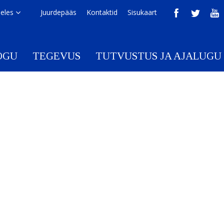
eeles
Juurdepääs
Kontaktid
Sisukaart
OGU
TEGEVUS
TUTVUSTUS JA AJALUGU