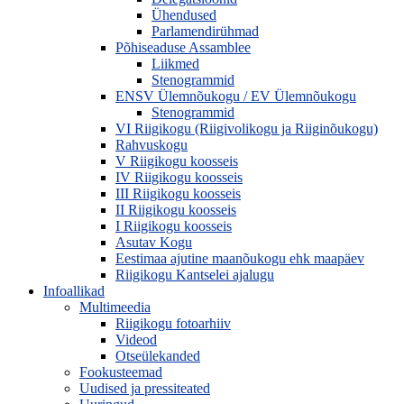
Ühendused
Parlamendirühmad
Põhiseaduse Assamblee
Liikmed
Stenogrammid
ENSV Ülemnõukogu / EV Ülemnõukogu
Stenogrammid
VI Riigikogu (Riigivolikogu ja Riiginõukogu)
Rahvuskogu
V Riigikogu koosseis
IV Riigikogu koosseis
III Riigikogu koosseis
II Riigikogu koosseis
I Riigikogu koosseis
Asutav Kogu
Eestimaa ajutine maanõukogu ehk maapäev
Riigikogu Kantselei ajalugu
Infoallikad
Multimeedia
Riigikogu fotoarhiiv
Videod
Otseülekanded
Fookusteemad
Uudised ja pressiteated