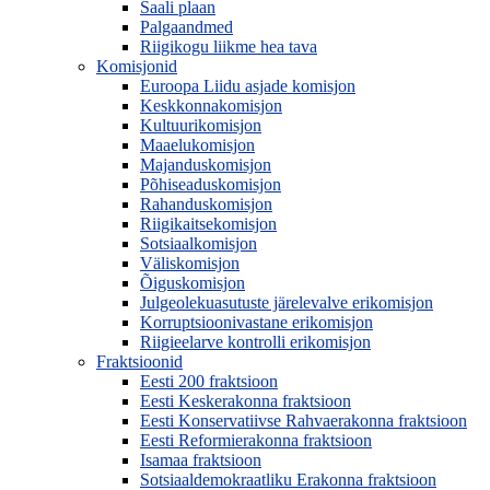
Saali plaan
Palgaandmed
Riigikogu liikme hea tava
Komisjonid
Euroopa Liidu asjade komisjon
Keskkonnakomisjon
Kultuurikomisjon
Maaelukomisjon
Majanduskomisjon
Põhiseaduskomisjon
Rahanduskomisjon
Riigikaitsekomisjon
Sotsiaalkomisjon
Väliskomisjon
Õiguskomisjon
Julgeolekuasutuste järelevalve erikomisjon
Korruptsioonivastane erikomisjon
Riigieelarve kontrolli erikomisjon
Fraktsioonid
Eesti 200 fraktsioon
Eesti Keskerakonna fraktsioon
Eesti Konservatiivse Rahvaerakonna fraktsioon
Eesti Reformierakonna fraktsioon
Isamaa fraktsioon
Sotsiaaldemokraatliku Erakonna fraktsioon