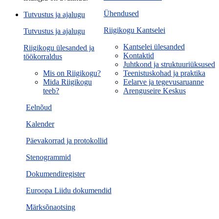
Ühendused
Tutvustus ja ajalugu
Riigikogu Kantselei
Tutvustus ja ajalugu
Kantselei ülesanded
Riigikogu ülesanded ja
Kontaktid
töökorraldus
Juhtkond ja struktuuriüksused
Mis on Riigikogu?
Teenistuskohad ja praktika
Mida Riigikogu
Eelarve ja tegevusaruanne
teeb?
Arenguseire Keskus
Eelnõud
Kalender
Päevakorrad ja protokollid
Stenogrammid
Dokumendiregister
Euroopa Liidu dokumendid
Märksõnaotsing