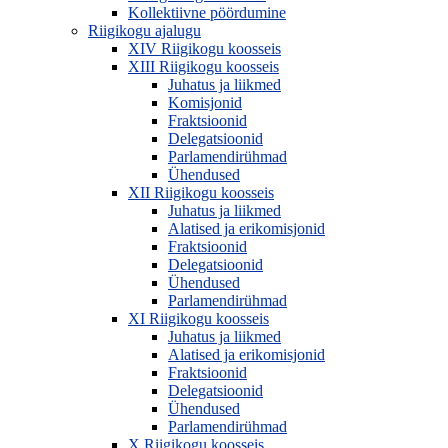
Kollektiivne pöördumine
Riigikogu ajalugu
XIV Riigikogu koosseis
XIII Riigikogu koosseis
Juhatus ja liikmed
Komisjonid
Fraktsioonid
Delegatsioonid
Parlamendirühmad
Ühendused
XII Riigikogu koosseis
Juhatus ja liikmed
Alatised ja erikomisjonid
Fraktsioonid
Delegatsioonid
Ühendused
Parlamendirühmad
XI Riigikogu koosseis
Juhatus ja liikmed
Alatised ja erikomisjonid
Fraktsioonid
Delegatsioonid
Ühendused
Parlamendirühmad
X Riigikogu koosseis