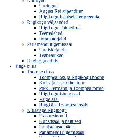
Uuringud
Uuringud
August Rei stipendium
Riigikogu Kantselei eripreemia
Riigikogu väljaanded
Riigikogu Toimetised
Teemalehed
Infomaterjalid
Parlamendi lugemissaal
Uudiskirjandus
Teabeallikad
Riigikogu arhiiv
Tulge külla
Toompea loss
Toompea loss ja Riigikogu hoone
Kunst ja sisearhitektuur
Pikk Hermann ja Toompea tornid
Riigikogu istungisaal
Valge saal
Ringkäik Toompea lossis
Külastage Riigikogu
Ekskursioonid
Kunstisaal ja näitused
Lahtiste uste päev
Parlamendi lugemissaal