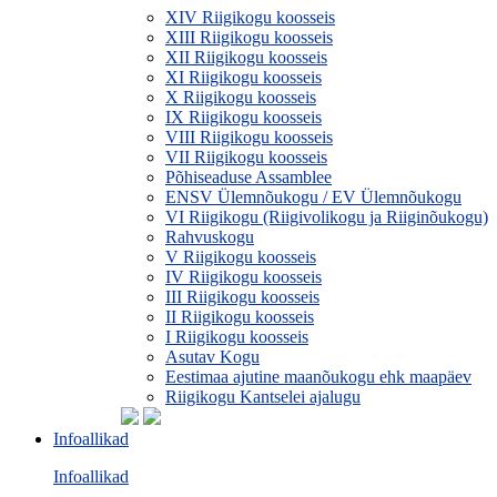
XIV Riigikogu koosseis
XIII Riigikogu koosseis
XII Riigikogu koosseis
XI Riigikogu koosseis
X Riigikogu koosseis
IX Riigikogu koosseis
VIII Riigikogu koosseis
VII Riigikogu koosseis
Põhiseaduse Assamblee
ENSV Ülemnõukogu / EV Ülemnõukogu
VI Riigikogu (Riigivolikogu ja Riiginõukogu)
Rahvuskogu
V Riigikogu koosseis
IV Riigikogu koosseis
III Riigikogu koosseis
II Riigikogu koosseis
I Riigikogu koosseis
Asutav Kogu
Eestimaa ajutine maanõukogu ehk maapäev
Riigikogu Kantselei ajalugu
Infoallikad
Infoallikad