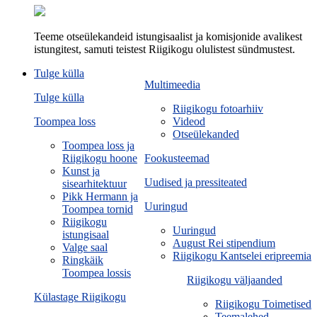
Teeme otseülekandeid istungisaalist ja komisjonide avalikest
istungitest, samuti teistest Riigikogu olulistest sündmustest.
Tulge külla
Multimeedia
Tulge külla
Riigikogu fotoarhiiv
Toompea loss
Videod
Otseülekanded
Toompea loss ja
Riigikogu hoone
Fookusteemad
Kunst ja
Uudised ja pressiteated
sisearhitektuur
Pikk Hermann ja
Uuringud
Toompea tornid
Riigikogu
Uuringud
istungisaal
August Rei stipendium
Valge saal
Riigikogu Kantselei eripreemia
Ringkäik
Toompea lossis
Riigikogu väljaanded
Külastage Riigikogu
Riigikogu Toimetised
Teemalehed