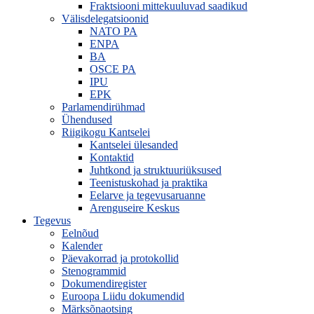
Fraktsiooni mittekuuluvad saadikud
Välisdelegatsioonid
NATO PA
ENPA
BA
OSCE PA
IPU
EPK
Parlamendirühmad
Ühendused
Riigikogu Kantselei
Kantselei ülesanded
Kontaktid
Juhtkond ja struktuuriüksused
Teenistuskohad ja praktika
Eelarve ja tegevusaruanne
Arenguseire Keskus
Tegevus
Eelnõud
Kalender
Päevakorrad ja protokollid
Stenogrammid
Dokumendiregister
Euroopa Liidu dokumendid
Märksõnaotsing