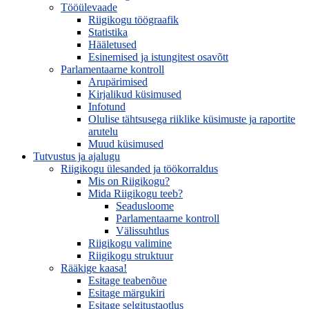
Tööülevaade
Riigikogu töögraafik
Statistika
Hääletused
Esinemised ja istungitest osavõtt
Parlamentaarne kontroll
Arupärimised
Kirjalikud küsimused
Infotund
Olulise tähtsusega riiklike küsimuste ja raportite
arutelu
Muud küsimused
Tutvustus ja ajalugu
Riigikogu ülesanded ja töökorraldus
Mis on Riigikogu?
Mida Riigikogu teeb?
Seadusloome
Parlamentaarne kontroll
Välissuhtlus
Riigikogu valimine
Riigikogu struktuur
Rääkige kaasa!
Esitage teabenõue
Esitage märgukiri
Esitage selgitustaotlus