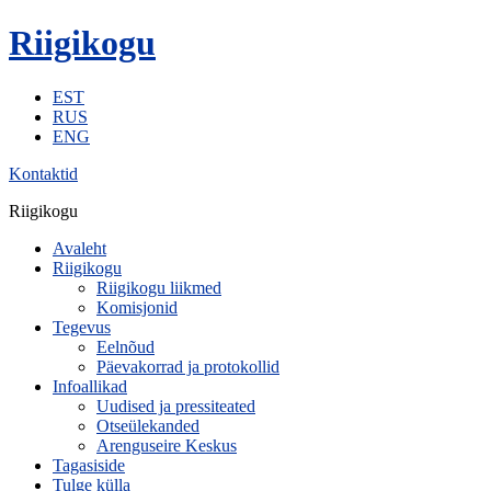
Riigikogu
EST
RUS
ENG
Kontaktid
Riigikogu
Avaleht
Riigikogu
Riigikogu liikmed
Komisjonid
Tegevus
Eelnõud
Päevakorrad ja protokollid
Infoallikad
Uudised ja pressiteated
Otseülekanded
Arenguseire Keskus
Tagasiside
Tulge külla