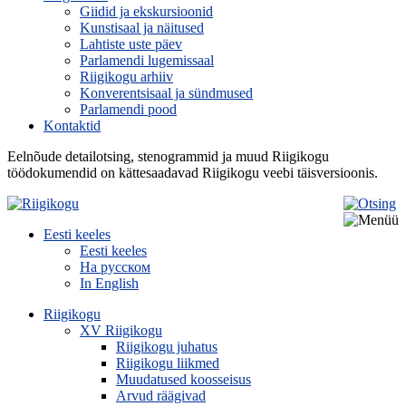
Giidid ja ekskursioonid
Kunstisaal ja näitused
Lahtiste uste päev
Parlamendi lugemissaal
Riigikogu arhiiv
Konverentsisaal ja sündmused
Parlamendi pood
Kontaktid
Eelnõude detailotsing, stenogrammid ja muud Riigikogu
töödokumendid on kättesaadavad Riigikogu veebi täisversioonis.
Eesti keeles
Eesti keeles
На русском
In English
Riigikogu
XV Riigikogu
Riigikogu juhatus
Riigikogu liikmed
Muudatused koosseisus
Arvud räägivad