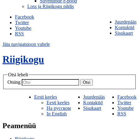
Suveniiride e-pood
Loss ja Riigikogu pildis
Facebook
Juurdepääs
Twitter
Kontaktid
Youtube
Sisukaart
RSS
Jäta navigatsioon vahele
Riigikogu
Otsi lehelt
Otsing
Otsi
Eesti keeles
Juurdepääs
Facebook
Eesti keeles
Kontaktid
Twitter
На русском
Sisukaart
Youtube
In English
RSS
Peamenüü
Riigikogu