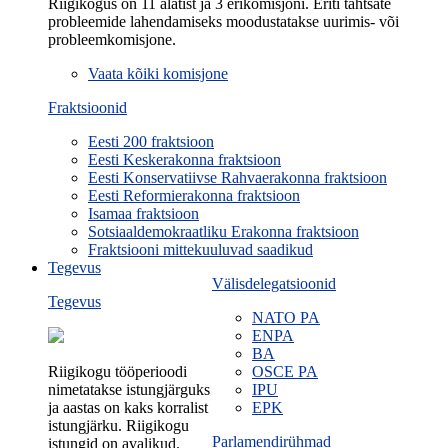
Riigikogus on 11 alatist ja 3 erikomisjoni. Eriti tähtsate
probleemide lahendamiseks moodustatakse uurimis- või
probleemkomisjone.
Vaata kõiki komisjone
Fraktsioonid
Eesti 200 fraktsioon
Eesti Keskerakonna fraktsioon
Eesti Konservatiivse Rahvaerakonna fraktsioon
Eesti Reformierakonna fraktsioon
Isamaa fraktsioon
Sotsiaaldemokraatliku Erakonna fraktsioon
Fraktsiooni mittekuuluvad saadikud
Tegevus
Välisdelegatsioonid
Tegevus
NATO PA
ENPA
BA
Riigikogu tööperioodi
OSCE PA
nimetatakse istungjärguks
IPU
ja aastas on kaks korralist
EPK
istungjärku. Riigikogu
Parlamendirühmad
istungid on avalikud.