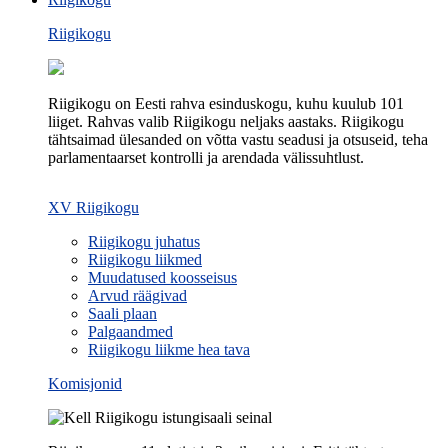
Riigikogu
Riigikogu on Eesti rahva esinduskogu, kuhu kuulub 101
liiget. Rahvas valib Riigikogu neljaks aastaks. Riigikogu
tähtsaimad ülesanded on võtta vastu seadusi ja otsuseid, teha
parlamentaarset kontrolli ja arendada välissuhtlust.
XV Riigikogu
Riigikogu juhatus
Riigikogu liikmed
Muudatused koosseisus
Arvud räägivad
Saali plaan
Palgaandmed
Riigikogu liikme hea tava
Komisjonid