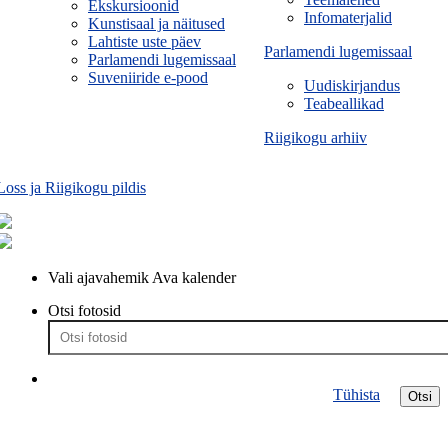
Ekskursioonid
Infomaterjalid
Kunstisaal ja näitused
Lahtiste uste päev
Parlamendi lugemissaal
Parlamendi lugemissaal
Suveniiride e-pood
Uudiskirjandus
Teabeallikad
Riigikogu arhiiv
Loss ja Riigikogu pildis
Vali ajavahemik
Ava kalender
Otsi fotosid
Tühista
Otsi