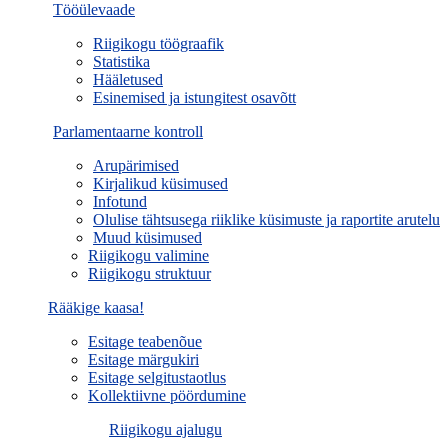
Tööülevaade
Riigikogu töögraafik
Statistika
Hääletused
Esinemised ja istungitest osavõtt
Parlamentaarne kontroll
Arupärimised
Kirjalikud küsimused
Infotund
Olulise tähtsusega riiklike küsimuste ja raportite arutelu
Muud küsimused
Riigikogu valimine
Riigikogu struktuur
Rääkige kaasa!
Esitage teabenõue
Esitage märgukiri
Esitage selgitustaotlus
Kollektiivne pöördumine
Riigikogu ajalugu