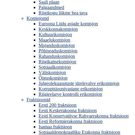
Saali plaan
Palgaandmed
Riigikogu liikme hea tava
Komisjonid
Euroopa Liidu asjade komisjon
Keskkonnakomisjon
Kultuurikomisjon
Maaelukomisjon
Majanduskomisjon
Põhiseaduskomisjon
Rahanduskomisjon
Riigikaitsekomisjon
Sotsiaalkomisjon
Väliskomisjon
Õiguskomisjon
Julgeolekuasutuste järelevalve erikomisjon
Korruptsioonivastane erikomisjon
Riigieelarve kontrolli erikomisjon
Fraktsioonid
Eesti 200 fraktsioon
Eesti Keskerakonna fraktsioon
Eesti Konservatiivse Rahvaerakonna fraktsioon
Eesti Reformierakonna fraktsioon
Isamaa fraktsioon
Sotsiaaldemokraatliku Erakonna fraktsioon