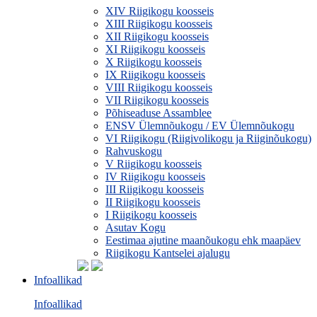
XIV Riigikogu koosseis
XIII Riigikogu koosseis
XII Riigikogu koosseis
XI Riigikogu koosseis
X Riigikogu koosseis
IX Riigikogu koosseis
VIII Riigikogu koosseis
VII Riigikogu koosseis
Põhiseaduse Assamblee
ENSV Ülemnõukogu / EV Ülemnõukogu
VI Riigikogu (Riigivolikogu ja Riiginõukogu)
Rahvuskogu
V Riigikogu koosseis
IV Riigikogu koosseis
III Riigikogu koosseis
II Riigikogu koosseis
I Riigikogu koosseis
Asutav Kogu
Eestimaa ajutine maanõukogu ehk maapäev
Riigikogu Kantselei ajalugu
Infoallikad
Infoallikad