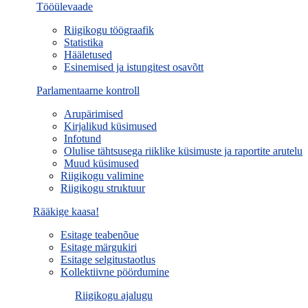
Tööülevaade
Riigikogu töögraafik
Statistika
Hääletused
Esinemised ja istungitest osavõtt
Parlamentaarne kontroll
Arupärimised
Kirjalikud küsimused
Infotund
Olulise tähtsusega riiklike küsimuste ja raportite arutelu
Muud küsimused
Riigikogu valimine
Riigikogu struktuur
Rääkige kaasa!
Esitage teabenõue
Esitage märgukiri
Esitage selgitustaotlus
Kollektiivne pöördumine
Riigikogu ajalugu