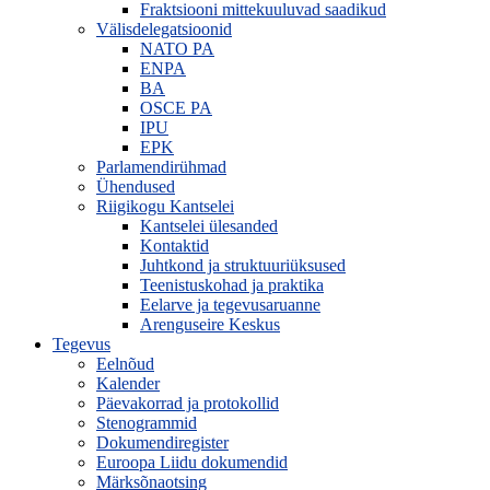
Fraktsiooni mittekuuluvad saadikud
Välisdelegatsioonid
NATO PA
ENPA
BA
OSCE PA
IPU
EPK
Parlamendirühmad
Ühendused
Riigikogu Kantselei
Kantselei ülesanded
Kontaktid
Juhtkond ja struktuuriüksused
Teenistuskohad ja praktika
Eelarve ja tegevusaruanne
Arenguseire Keskus
Tegevus
Eelnõud
Kalender
Päevakorrad ja protokollid
Stenogrammid
Dokumendiregister
Euroopa Liidu dokumendid
Märksõnaotsing