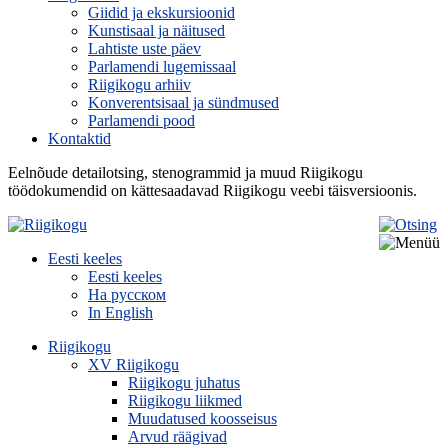
Giidid ja ekskursioonid
Kunstisaal ja näitused
Lahtiste uste päev
Parlamendi lugemissaal
Riigikogu arhiiv
Konverentsisaal ja sündmused
Parlamendi pood
Kontaktid
Eelnõude detailotsing, stenogrammid ja muud Riigikogu
töödokumendid on kättesaadavad Riigikogu veebi täisversioonis.
Eesti keeles
Eesti keeles
На русском
In English
Riigikogu
XV Riigikogu
Riigikogu juhatus
Riigikogu liikmed
Muudatused koosseisus
Arvud räägivad