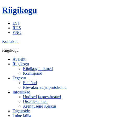
Riigikogu
EST
RUS
ENG
Kontaktid
Riigikogu
Avaleht
Riigikogu
Riigikogu liikmed
Komisjonid
Tegevus
Eelnõud
Päevakorrad ja protokollid
Infoallikad
Uudised ja pressiteated
Otseülekanded
Arenguseire Keskus
Tagasiside
Tulge külla