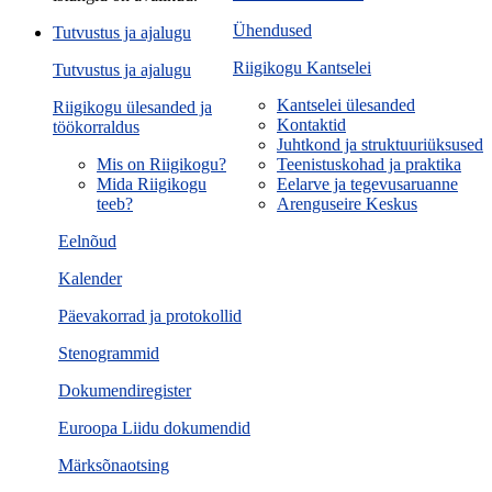
Ühendused
Tutvustus ja ajalugu
Riigikogu Kantselei
Tutvustus ja ajalugu
Kantselei ülesanded
Riigikogu ülesanded ja
Kontaktid
töökorraldus
Juhtkond ja struktuuriüksused
Mis on Riigikogu?
Teenistuskohad ja praktika
Mida Riigikogu
Eelarve ja tegevusaruanne
teeb?
Arenguseire Keskus
Eelnõud
Kalender
Päevakorrad ja protokollid
Stenogrammid
Dokumendiregister
Euroopa Liidu dokumendid
Märksõnaotsing