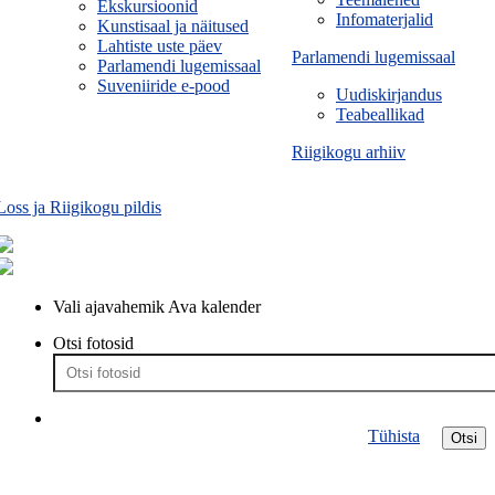
Ekskursioonid
Infomaterjalid
Kunstisaal ja näitused
Lahtiste uste päev
Parlamendi lugemissaal
Parlamendi lugemissaal
Suveniiride e-pood
Uudiskirjandus
Teabeallikad
Riigikogu arhiiv
Loss ja Riigikogu pildis
Vali ajavahemik
Ava kalender
Otsi fotosid
Tühista
Otsi