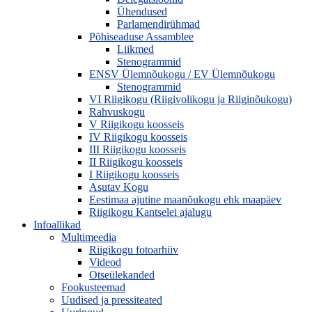
Ühendused
Parlamendirühmad
Põhiseaduse Assamblee
Liikmed
Stenogrammid
ENSV Ülemnõukogu / EV Ülemnõukogu
Stenogrammid
VI Riigikogu (Riigivolikogu ja Riiginõukogu)
Rahvuskogu
V Riigikogu koosseis
IV Riigikogu koosseis
III Riigikogu koosseis
II Riigikogu koosseis
I Riigikogu koosseis
Asutav Kogu
Eestimaa ajutine maanõukogu ehk maapäev
Riigikogu Kantselei ajalugu
Infoallikad
Multimeedia
Riigikogu fotoarhiiv
Videod
Otseülekanded
Fookusteemad
Uudised ja pressiteated