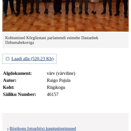
Kohtumised Kõrgõzstani parlamendi esimehe Dastanbek
Dzhumabekoviga
Laadi alla (520.23 Kb)
Algdokument:
värv (värviline)
Autor:
Raigo Pajula
Koht:
Riigikogu
Säiliku Number:
46157
Riigikogu fotoarhiivi kasutustingimused