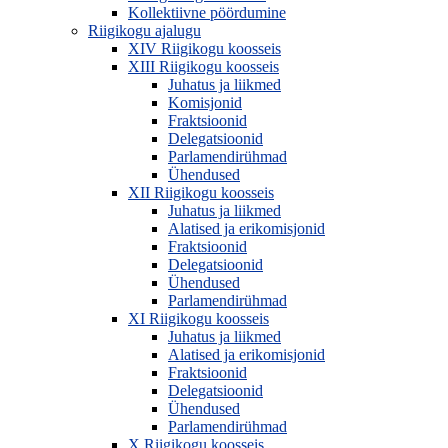
Kollektiivne pöördumine
Riigikogu ajalugu
XIV Riigikogu koosseis
XIII Riigikogu koosseis
Juhatus ja liikmed
Komisjonid
Fraktsioonid
Delegatsioonid
Parlamendirühmad
Ühendused
XII Riigikogu koosseis
Juhatus ja liikmed
Alatised ja erikomisjonid
Fraktsioonid
Delegatsioonid
Ühendused
Parlamendirühmad
XI Riigikogu koosseis
Juhatus ja liikmed
Alatised ja erikomisjonid
Fraktsioonid
Delegatsioonid
Ühendused
Parlamendirühmad
X Riigikogu koosseis