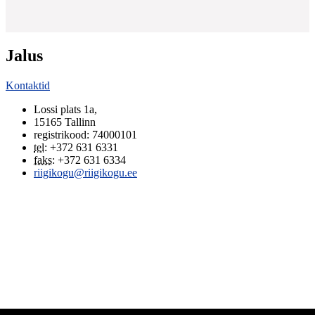
Jalus
Kontaktid
Lossi plats 1a
,
15165
Tallinn
registrikood: 74000101
tel
:
+372 631 6331
faks
:
+372 631 6334
riigikogu@riigikogu.ee