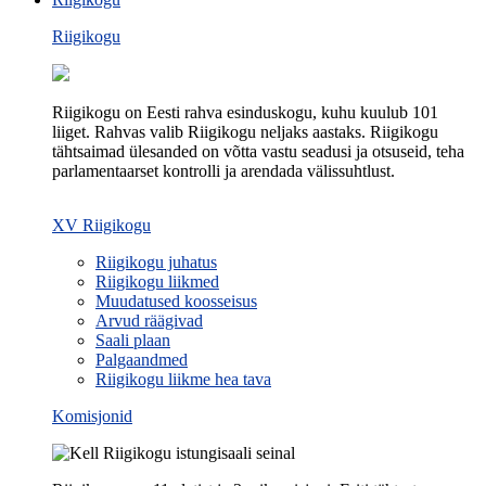
Riigikogu
Riigikogu on Eesti rahva esinduskogu, kuhu kuulub 101
liiget. Rahvas valib Riigikogu neljaks aastaks. Riigikogu
tähtsaimad ülesanded on võtta vastu seadusi ja otsuseid, teha
parlamentaarset kontrolli ja arendada välissuhtlust.
XV Riigikogu
Riigikogu juhatus
Riigikogu liikmed
Muudatused koosseisus
Arvud räägivad
Saali plaan
Palgaandmed
Riigikogu liikme hea tava
Komisjonid