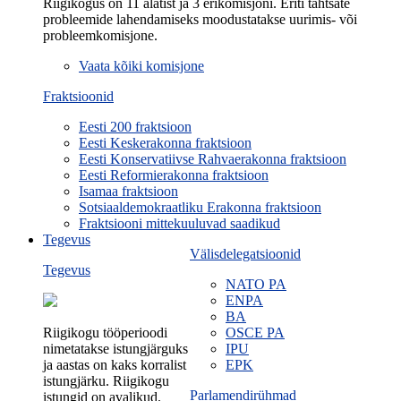
Riigikogus on 11 alatist ja 3 erikomisjoni. Eriti tähtsate
probleemide lahendamiseks moodustatakse uurimis- või
probleemkomisjone.
Vaata kõiki komisjone
Fraktsioonid
Eesti 200 fraktsioon
Eesti Keskerakonna fraktsioon
Eesti Konservatiivse Rahvaerakonna fraktsioon
Eesti Reformierakonna fraktsioon
Isamaa fraktsioon
Sotsiaaldemokraatliku Erakonna fraktsioon
Fraktsiooni mittekuuluvad saadikud
Tegevus
Välisdelegatsioonid
Tegevus
NATO PA
ENPA
BA
Riigikogu tööperioodi
OSCE PA
nimetatakse istungjärguks
IPU
ja aastas on kaks korralist
EPK
istungjärku. Riigikogu
Parlamendirühmad
istungid on avalikud.