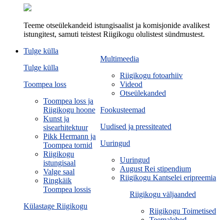
Teeme otseülekandeid istungisaalist ja komisjonide avalikest
istungitest, samuti teistest Riigikogu olulistest sündmustest.
Tulge külla
Multimeedia
Tulge külla
Riigikogu fotoarhiiv
Toompea loss
Videod
Otseülekanded
Toompea loss ja
Riigikogu hoone
Fookusteemad
Kunst ja
Uudised ja pressiteated
sisearhitektuur
Pikk Hermann ja
Uuringud
Toompea tornid
Riigikogu
Uuringud
istungisaal
August Rei stipendium
Valge saal
Riigikogu Kantselei eripreemia
Ringkäik
Toompea lossis
Riigikogu väljaanded
Külastage Riigikogu
Riigikogu Toimetised
Teemalehed