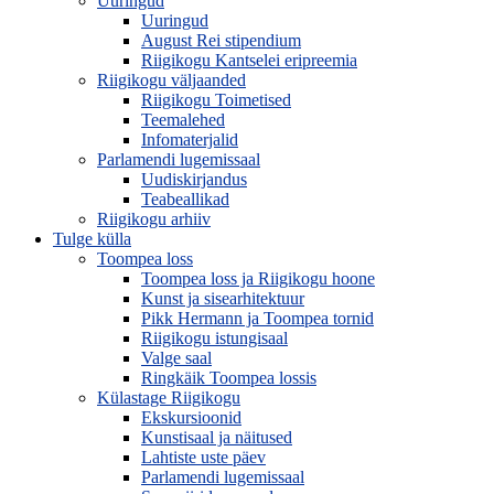
Uuringud
Uuringud
August Rei stipendium
Riigikogu Kantselei eripreemia
Riigikogu väljaanded
Riigikogu Toimetised
Teemalehed
Infomaterjalid
Parlamendi lugemissaal
Uudiskirjandus
Teabeallikad
Riigikogu arhiiv
Tulge külla
Toompea loss
Toompea loss ja Riigikogu hoone
Kunst ja sisearhitektuur
Pikk Hermann ja Toompea tornid
Riigikogu istungisaal
Valge saal
Ringkäik Toompea lossis
Külastage Riigikogu
Ekskursioonid
Kunstisaal ja näitused
Lahtiste uste päev
Parlamendi lugemissaal