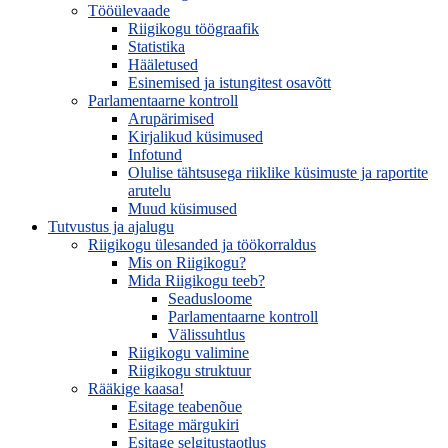
Tööülevaade
Riigikogu töögraafik
Statistika
Hääletused
Esinemised ja istungitest osavõtt
Parlamentaarne kontroll
Arupärimised
Kirjalikud küsimused
Infotund
Olulise tähtsusega riiklike küsimuste ja raportite
arutelu
Muud küsimused
Tutvustus ja ajalugu
Riigikogu ülesanded ja töökorraldus
Mis on Riigikogu?
Mida Riigikogu teeb?
Seadusloome
Parlamentaarne kontroll
Välissuhtlus
Riigikogu valimine
Riigikogu struktuur
Rääkige kaasa!
Esitage teabenõue
Esitage märgukiri
Esitage selgitustaotlus