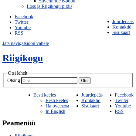
Suveniiride e-pood
Loss ja Riigikogu pildis
Facebook
Juurdepääs
Twitter
Kontaktid
Youtube
Sisukaart
RSS
Jäta navigatsioon vahele
Riigikogu
Otsi lehelt
Otsing
Otsi
Eesti keeles
Juurdepääs
Facebook
Eesti keeles
Kontaktid
Twitter
На русском
Sisukaart
Youtube
In English
RSS
Peamenüü
Riigikogu