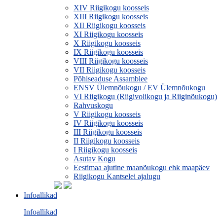
XIV Riigikogu koosseis
XIII Riigikogu koosseis
XII Riigikogu koosseis
XI Riigikogu koosseis
X Riigikogu koosseis
IX Riigikogu koosseis
VIII Riigikogu koosseis
VII Riigikogu koosseis
Põhiseaduse Assamblee
ENSV Ülemnõukogu / EV Ülemnõukogu
VI Riigikogu (Riigivolikogu ja Riiginõukogu)
Rahvuskogu
V Riigikogu koosseis
IV Riigikogu koosseis
III Riigikogu koosseis
II Riigikogu koosseis
I Riigikogu koosseis
Asutav Kogu
Eestimaa ajutine maanõukogu ehk maapäev
Riigikogu Kantselei ajalugu
Infoallikad
Infoallikad