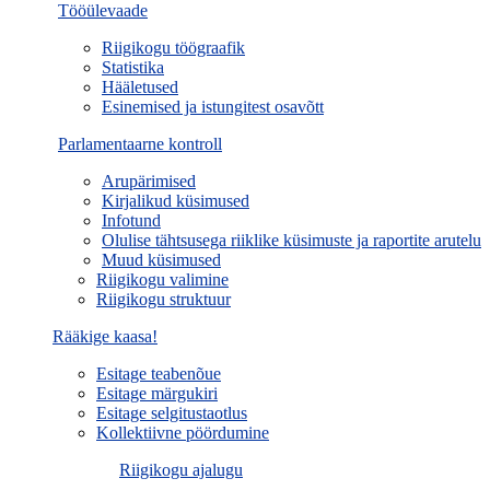
Tööülevaade
Riigikogu töögraafik
Statistika
Hääletused
Esinemised ja istungitest osavõtt
Parlamentaarne kontroll
Arupärimised
Kirjalikud küsimused
Infotund
Olulise tähtsusega riiklike küsimuste ja raportite arutelu
Muud küsimused
Riigikogu valimine
Riigikogu struktuur
Rääkige kaasa!
Esitage teabenõue
Esitage märgukiri
Esitage selgitustaotlus
Kollektiivne pöördumine
Riigikogu ajalugu