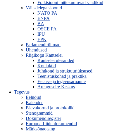
Fraktsiooni mittekuuluvad saadikud
Välisdelegatsioonid
NATO PA
ENPA
BA
OSCE PA
IPU
EPK
Parlamendirühmad
Ühendused
Riigikogu Kantselei
Kantselei ülesanded
Kontaktid
Juhtkond ja struktuuriüksused
Teenistuskohad ja praktika
Eelarve ja tegevusaruanne
Arenguseire Keskus
Tegevus
Eelnõud
Kalender
Päevakorrad ja protokollid
Stenogrammid
Dokumendiregister
Euroopa Liidu dokumendid
Märksõnaotsing