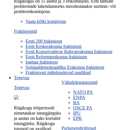
Riigikogus on 11 alatist ja 3 erikomisjoni. Eriti tähtsate
probleemide lahendamiseks moodustatakse uurimis- või
probleemkomisjone.
Vaata kõiki komisjone
Fraktsioonid
Eesti 200 fraktsioon
Eesti Keskerakonna fraktsioon
Eesti Konservatiivse Rahvaerakonna fraktsioon
Eesti Reformierakonna fraktsioon
Isamaa fraktsioon
Sotsiaaldemokraatliku Erakonna fraktsioon
Fraktsiooni mittekuuluvad saadikud
Tegevus
Välisdelegatsioonid
Tegevus
NATO PA
ENPA
BA
Riigikogu tööperioodi
OSCE PA
nimetatakse istungjärguks
IPU
ja aastas on kaks korralist
EPK
istungjärku. Riigikogu
Parlamendirühmad
istungid on avalikud.