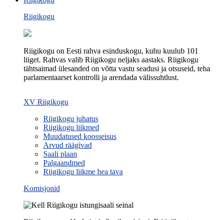
Riigikogu
Riigikogu on Eesti rahva esinduskogu, kuhu kuulub 101
liiget. Rahvas valib Riigikogu neljaks aastaks. Riigikogu
tähtsaimad ülesanded on võtta vastu seadusi ja otsuseid, teha
parlamentaarset kontrolli ja arendada välissuhtlust.
XV Riigikogu
Riigikogu juhatus
Riigikogu liikmed
Muudatused koosseisus
Arvud räägivad
Saali plaan
Palgaandmed
Riigikogu liikme hea tava
Komisjonid