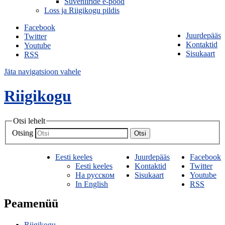
Suveniiride e-pood
Loss ja Riigikogu pildis
Facebook
Juurdepääs
Twitter
Kontaktid
Youtube
Sisukaart
RSS
Jäta navigatsioon vahele
Riigikogu
Otsi lehelt
Otsing
Otsi
Eesti keeles
Juurdepääs
Facebook
Eesti keeles
Kontaktid
Twitter
На русском
Sisukaart
Youtube
In English
RSS
Peamenüü
Riigikogu