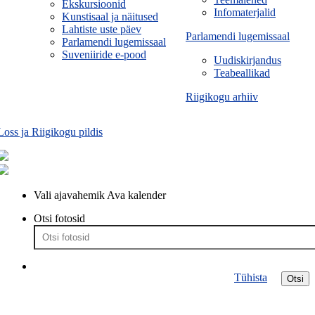
Ekskursioonid
Infomaterjalid
Kunstisaal ja näitused
Lahtiste uste päev
Parlamendi lugemissaal
Parlamendi lugemissaal
Suveniiride e-pood
Uudiskirjandus
Teabeallikad
Riigikogu arhiiv
Loss ja Riigikogu pildis
Vali ajavahemik
Ava kalender
Otsi fotosid
Tühista
Otsi