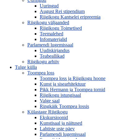
Uuringud
Uuringud
August Rei stipendium
Riigikogu Kantselei eripreemia
Riigikogu väljaanded
Riigikogu Toimetised
Teemalehed
Infomaterjalid
Parlamendi lugemissaal
Uudiskirjandus
Teabeallikad
Riigikogu arhiiv
Tulge külla
Toompea loss
Toompea loss ja Riigikogu hoone
Kunst ja sisearhitektuur
Pikk Hermann ja Toompea tornid
Riigikogu istungisaal
Valge saal
Ringkäik Toompea lossis
Külastage Riigikogu
Ekskursioonid
Kunstisaal ja näitused
Lahtiste uste päev
Parlamendi lugemissaal