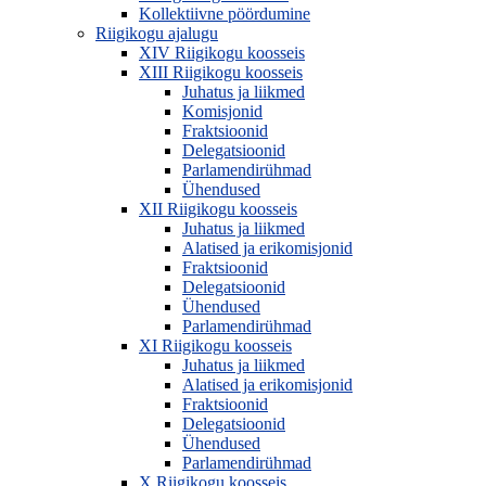
Kollektiivne pöördumine
Riigikogu ajalugu
XIV Riigikogu koosseis
XIII Riigikogu koosseis
Juhatus ja liikmed
Komisjonid
Fraktsioonid
Delegatsioonid
Parlamendirühmad
Ühendused
XII Riigikogu koosseis
Juhatus ja liikmed
Alatised ja erikomisjonid
Fraktsioonid
Delegatsioonid
Ühendused
Parlamendirühmad
XI Riigikogu koosseis
Juhatus ja liikmed
Alatised ja erikomisjonid
Fraktsioonid
Delegatsioonid
Ühendused
Parlamendirühmad
X Riigikogu koosseis