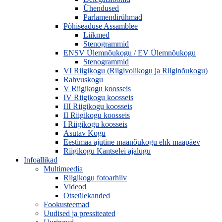
Ühendused
Parlamendirühmad
Põhiseaduse Assamblee
Liikmed
Stenogrammid
ENSV Ülemnõukogu / EV Ülemnõukogu
Stenogrammid
VI Riigikogu (Riigivolikogu ja Riiginõukogu)
Rahvuskogu
V Riigikogu koosseis
IV Riigikogu koosseis
III Riigikogu koosseis
II Riigikogu koosseis
I Riigikogu koosseis
Asutav Kogu
Eestimaa ajutine maanõukogu ehk maapäev
Riigikogu Kantselei ajalugu
Infoallikad
Multimeedia
Riigikogu fotoarhiiv
Videod
Otseülekanded
Fookusteemad
Uudised ja pressiteated