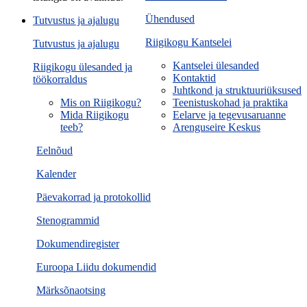
Ühendused
Tutvustus ja ajalugu
Riigikogu Kantselei
Tutvustus ja ajalugu
Kantselei ülesanded
Riigikogu ülesanded ja
Kontaktid
töökorraldus
Juhtkond ja struktuuriüksused
Mis on Riigikogu?
Teenistuskohad ja praktika
Mida Riigikogu
Eelarve ja tegevusaruanne
teeb?
Arenguseire Keskus
Eelnõud
Kalender
Päevakorrad ja protokollid
Stenogrammid
Dokumendiregister
Euroopa Liidu dokumendid
Märksõnaotsing