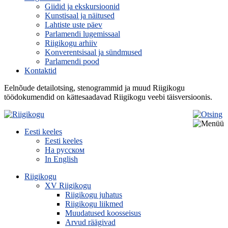
Giidid ja ekskursioonid
Kunstisaal ja näitused
Lahtiste uste päev
Parlamendi lugemissaal
Riigikogu arhiiv
Konverentsisaal ja sündmused
Parlamendi pood
Kontaktid
Eelnõude detailotsing, stenogrammid ja muud Riigikogu
töödokumendid on kättesaadavad Riigikogu veebi täisversioonis.
Eesti keeles
Eesti keeles
На русском
In English
Riigikogu
XV Riigikogu
Riigikogu juhatus
Riigikogu liikmed
Muudatused koosseisus
Arvud räägivad