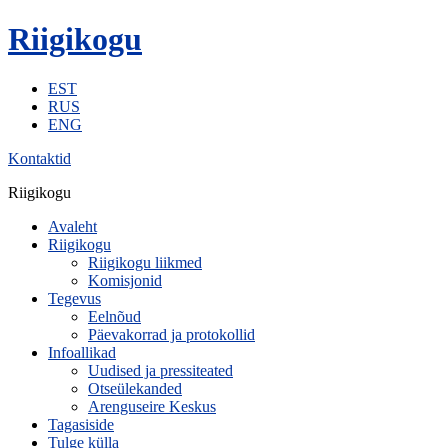
Riigikogu
EST
RUS
ENG
Kontaktid
Riigikogu
Avaleht
Riigikogu
Riigikogu liikmed
Komisjonid
Tegevus
Eelnõud
Päevakorrad ja protokollid
Infoallikad
Uudised ja pressiteated
Otseülekanded
Arenguseire Keskus
Tagasiside
Tulge külla