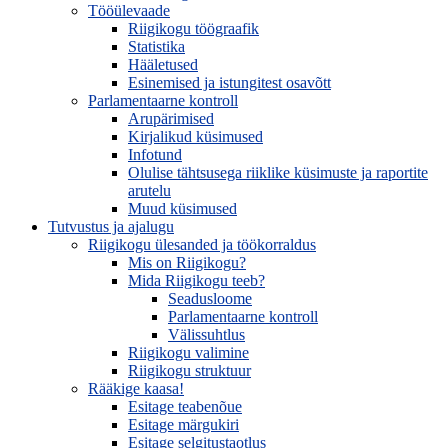
Tööülevaade
Riigikogu töögraafik
Statistika
Hääletused
Esinemised ja istungitest osavõtt
Parlamentaarne kontroll
Arupärimised
Kirjalikud küsimused
Infotund
Olulise tähtsusega riiklike küsimuste ja raportite
arutelu
Muud küsimused
Tutvustus ja ajalugu
Riigikogu ülesanded ja töökorraldus
Mis on Riigikogu?
Mida Riigikogu teeb?
Seadusloome
Parlamentaarne kontroll
Välissuhtlus
Riigikogu valimine
Riigikogu struktuur
Rääkige kaasa!
Esitage teabenõue
Esitage märgukiri
Esitage selgitustaotlus