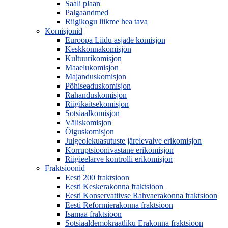
Saali plaan
Palgaandmed
Riigikogu liikme hea tava
Komisjonid
Euroopa Liidu asjade komisjon
Keskkonnakomisjon
Kultuurikomisjon
Maaelukomisjon
Majanduskomisjon
Põhiseaduskomisjon
Rahanduskomisjon
Riigikaitsekomisjon
Sotsiaalkomisjon
Väliskomisjon
Õiguskomisjon
Julgeolekuasutuste järelevalve erikomisjon
Korruptsioonivastane erikomisjon
Riigieelarve kontrolli erikomisjon
Fraktsioonid
Eesti 200 fraktsioon
Eesti Keskerakonna fraktsioon
Eesti Konservatiivse Rahvaerakonna fraktsioon
Eesti Reformierakonna fraktsioon
Isamaa fraktsioon
Sotsiaaldemokraatliku Erakonna fraktsioon