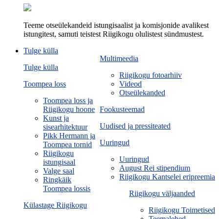
Teeme otseülekandeid istungisaalist ja komisjonide avalikest
istungitest, samuti teistest Riigikogu olulistest sündmustest.
Tulge külla
Multimeedia
Tulge külla
Riigikogu fotoarhiiv
Toompea loss
Videod
Otseülekanded
Toompea loss ja
Riigikogu hoone
Fookusteemad
Kunst ja
Uudised ja pressiteated
sisearhitektuur
Pikk Hermann ja
Uuringud
Toompea tornid
Riigikogu
Uuringud
istungisaal
August Rei stipendium
Valge saal
Riigikogu Kantselei eripreemia
Ringkäik
Toompea lossis
Riigikogu väljaanded
Külastage Riigikogu
Riigikogu Toimetised
Teemalehed