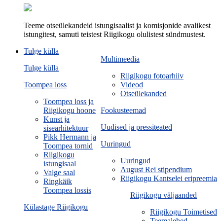
Teeme otseülekandeid istungisaalist ja komisjonide avalikest
istungitest, samuti teistest Riigikogu olulistest sündmustest.
Tulge külla
Multimeedia
Tulge külla
Riigikogu fotoarhiiv
Toompea loss
Videod
Otseülekanded
Toompea loss ja
Riigikogu hoone
Fookusteemad
Kunst ja
Uudised ja pressiteated
sisearhitektuur
Pikk Hermann ja
Uuringud
Toompea tornid
Riigikogu
Uuringud
istungisaal
August Rei stipendium
Valge saal
Riigikogu Kantselei eripreemia
Ringkäik
Toompea lossis
Riigikogu väljaanded
Külastage Riigikogu
Riigikogu Toimetised
Teemalehed