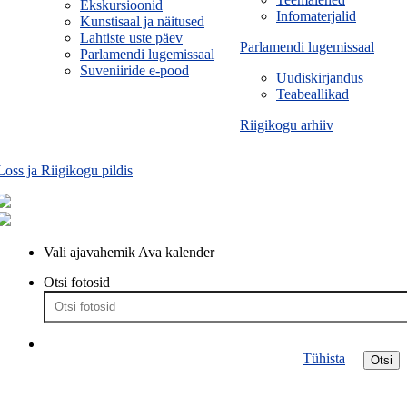
Ekskursioonid
Infomaterjalid
Kunstisaal ja näitused
Lahtiste uste päev
Parlamendi lugemissaal
Parlamendi lugemissaal
Suveniiride e-pood
Uudiskirjandus
Teabeallikad
Riigikogu arhiiv
Loss ja Riigikogu pildis
Vali ajavahemik
Ava kalender
Otsi fotosid
Tühista
Otsi