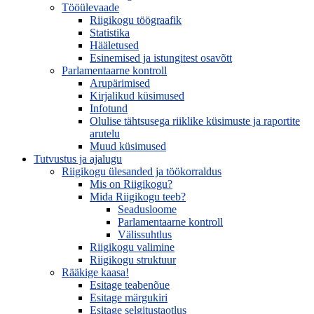
Tööülevaade
Riigikogu töögraafik
Statistika
Hääletused
Esinemised ja istungitest osavõtt
Parlamentaarne kontroll
Arupärimised
Kirjalikud küsimused
Infotund
Olulise tähtsusega riiklike küsimuste ja raportite
arutelu
Muud küsimused
Tutvustus ja ajalugu
Riigikogu ülesanded ja töökorraldus
Mis on Riigikogu?
Mida Riigikogu teeb?
Seadusloome
Parlamentaarne kontroll
Välissuhtlus
Riigikogu valimine
Riigikogu struktuur
Rääkige kaasa!
Esitage teabenõue
Esitage märgukiri
Esitage selgitustaotlus