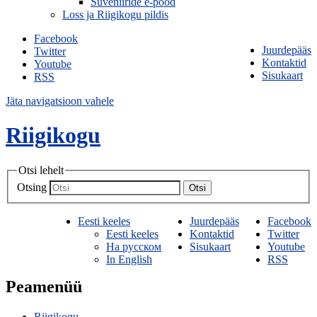
Suveniiride e-pood
Loss ja Riigikogu pildis
Facebook
Juurdepääs
Twitter
Kontaktid
Youtube
Sisukaart
RSS
Jäta navigatsioon vahele
Riigikogu
Otsi lehelt
Otsing
Otsi
Eesti keeles
Juurdepääs
Facebook
Eesti keeles
Kontaktid
Twitter
На русском
Sisukaart
Youtube
In English
RSS
Peamenüü
Riigikogu