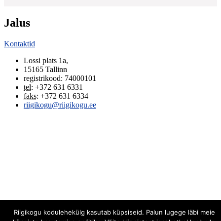
Jalus
Kontaktid
Lossi plats 1a
,
15165
Tallinn
registrikood: 74000101
tel
:
+372 631 6331
faks
:
+372 631 6334
riigikogu@riigikogu.ee
Riigikogu kodulehekülg kasutab küpsiseid. Palun lugege läbi meie