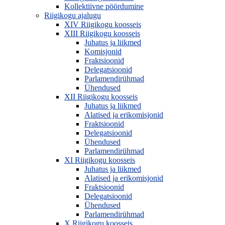
Kollektiivne pöördumine
Riigikogu ajalugu
XIV Riigikogu koosseis
XIII Riigikogu koosseis
Juhatus ja liikmed
Komisjonid
Fraktsioonid
Delegatsioonid
Parlamendirühmad
Ühendused
XII Riigikogu koosseis
Juhatus ja liikmed
Alatised ja erikomisjonid
Fraktsioonid
Delegatsioonid
Ühendused
Parlamendirühmad
XI Riigikogu koosseis
Juhatus ja liikmed
Alatised ja erikomisjonid
Fraktsioonid
Delegatsioonid
Ühendused
Parlamendirühmad
X Riigikogu koosseis