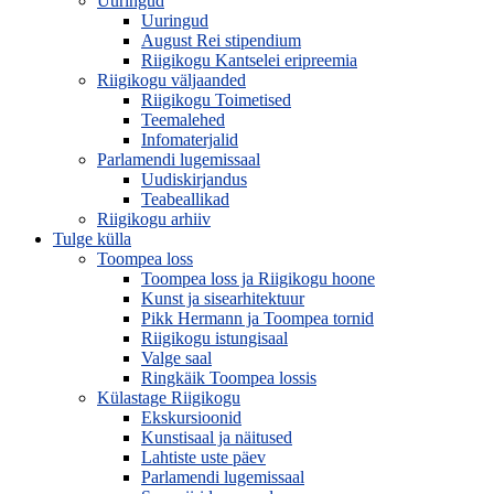
Uuringud
Uuringud
August Rei stipendium
Riigikogu Kantselei eripreemia
Riigikogu väljaanded
Riigikogu Toimetised
Teemalehed
Infomaterjalid
Parlamendi lugemissaal
Uudiskirjandus
Teabeallikad
Riigikogu arhiiv
Tulge külla
Toompea loss
Toompea loss ja Riigikogu hoone
Kunst ja sisearhitektuur
Pikk Hermann ja Toompea tornid
Riigikogu istungisaal
Valge saal
Ringkäik Toompea lossis
Külastage Riigikogu
Ekskursioonid
Kunstisaal ja näitused
Lahtiste uste päev
Parlamendi lugemissaal