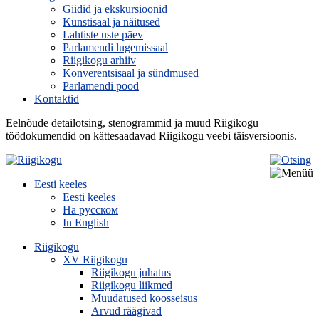
Giidid ja ekskursioonid
Kunstisaal ja näitused
Lahtiste uste päev
Parlamendi lugemissaal
Riigikogu arhiiv
Konverentsisaal ja sündmused
Parlamendi pood
Kontaktid
Eelnõude detailotsing, stenogrammid ja muud Riigikogu
töödokumendid on kättesaadavad Riigikogu veebi täisversioonis.
Eesti keeles
Eesti keeles
На русском
In English
Riigikogu
XV Riigikogu
Riigikogu juhatus
Riigikogu liikmed
Muudatused koosseisus
Arvud räägivad