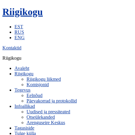
Riigikogu
EST
RUS
ENG
Kontaktid
Riigikogu
Avaleht
Riigikogu
Riigikogu liikmed
Komisjonid
Tegevus
Eelnõud
Päevakorrad ja protokollid
Infoallikad
Uudised ja pressiteated
Otseülekanded
Arenguseire Keskus
Tagasiside
Tulge külla