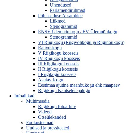
Ühendused
Parlamendirühmad
Põhiseaduse Assamblee
Liikmed
Stenogrammid
ENSV Ülemnõukogu / EV Ülemnõukogu
Stenogrammid
VI Riigikogu (Riigivolikogu ja Riiginõukogu)
Rahvuskogu
V Riigikogu koosseis
IV Riigikogu koosseis
III Riigikogu koosseis
II Riigikogu koosseis
I Riigikogu koosseis
Asutav Kogu
Eestimaa ajutine maanõukogu ehk maapäev
Riigikogu Kantselei ajalugu
Infoallikad
Multimeedia
Riigikogu fotoarhiiv
Videod
Otseülekanded
Fookusteemad
Uudised ja pressiteated