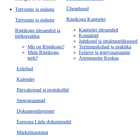
Ühendused
Tutvustus ja ajalugu
Riigikogu Kantselei
Tutvustus ja ajalugu
Kantselei ülesanded
Riigikogu ülesanded ja
Kontaktid
töökorraldus
Juhtkond ja struktuuriüksused
Mis on Riigikogu?
Teenistuskohad ja praktika
Mida Riigikogu
Eelarve ja tegevusaruanne
teeb?
Arenguseire Keskus
Eelnõud
Kalender
Päevakorrad ja protokollid
Stenogrammid
Dokumendiregister
Euroopa Liidu dokumendid
Märksõnaotsing