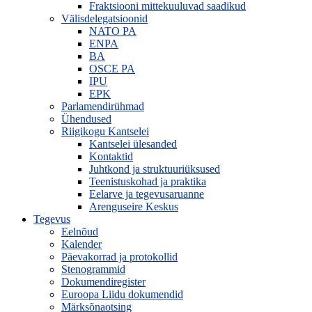
Fraktsiooni mittekuuluvad saadikud
Välisdelegatsioonid
NATO PA
ENPA
BA
OSCE PA
IPU
EPK
Parlamendirühmad
Ühendused
Riigikogu Kantselei
Kantselei ülesanded
Kontaktid
Juhtkond ja struktuuriüksused
Teenistuskohad ja praktika
Eelarve ja tegevusaruanne
Arenguseire Keskus
Tegevus
Eelnõud
Kalender
Päevakorrad ja protokollid
Stenogrammid
Dokumendiregister
Euroopa Liidu dokumendid
Märksõnaotsing