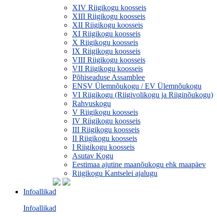
XIV Riigikogu koosseis
XIII Riigikogu koosseis
XII Riigikogu koosseis
XI Riigikogu koosseis
X Riigikogu koosseis
IX Riigikogu koosseis
VIII Riigikogu koosseis
VII Riigikogu koosseis
Põhiseaduse Assamblee
ENSV Ülemnõukogu / EV Ülemnõukogu
VI Riigikogu (Riigivolikogu ja Riiginõukogu)
Rahvuskogu
V Riigikogu koosseis
IV Riigikogu koosseis
III Riigikogu koosseis
II Riigikogu koosseis
I Riigikogu koosseis
Asutav Kogu
Eestimaa ajutine maanõukogu ehk maapäev
Riigikogu Kantselei ajalugu
Infoallikad
Infoallikad