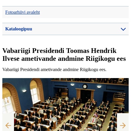
Fotoarhiivi avaleht
Kataloogipuu
Vabariigi Presidendi Toomas Hendrik
Ilvese ametivande andmine Riigikogu ees
Vabariigi Presidendi ametivande andmine Riigikogu ees.