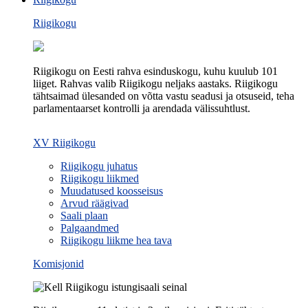
Riigikogu
Riigikogu on Eesti rahva esinduskogu, kuhu kuulub 101
liiget. Rahvas valib Riigikogu neljaks aastaks. Riigikogu
tähtsaimad ülesanded on võtta vastu seadusi ja otsuseid, teha
parlamentaarset kontrolli ja arendada välissuhtlust.
XV Riigikogu
Riigikogu juhatus
Riigikogu liikmed
Muudatused koosseisus
Arvud räägivad
Saali plaan
Palgaandmed
Riigikogu liikme hea tava
Komisjonid