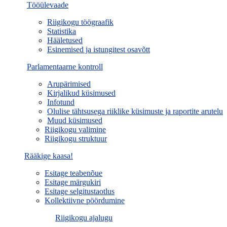
Tööülevaade
Riigikogu töögraafik
Statistika
Hääletused
Esinemised ja istungitest osavõtt
Parlamentaarne kontroll
Arupärimised
Kirjalikud küsimused
Infotund
Olulise tähtsusega riiklike küsimuste ja raportite arutelu
Muud küsimused
Riigikogu valimine
Riigikogu struktuur
Rääkige kaasa!
Esitage teabenõue
Esitage märgukiri
Esitage selgitustaotlus
Kollektiivne pöördumine
Riigikogu ajalugu