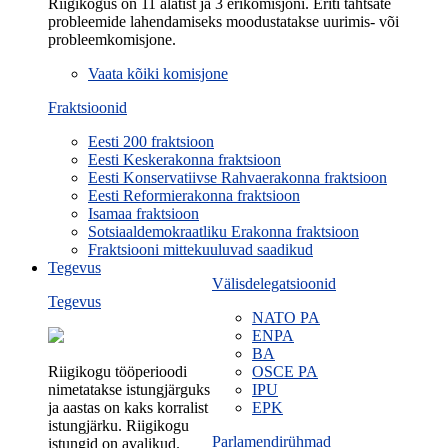
Riigikogus on 11 alatist ja 3 erikomisjoni. Eriti tähtsate
probleemide lahendamiseks moodustatakse uurimis- või
probleemkomisjone.
Vaata kõiki komisjone
Fraktsioonid
Eesti 200 fraktsioon
Eesti Keskerakonna fraktsioon
Eesti Konservatiivse Rahvaerakonna fraktsioon
Eesti Reformierakonna fraktsioon
Isamaa fraktsioon
Sotsiaaldemokraatliku Erakonna fraktsioon
Fraktsiooni mittekuuluvad saadikud
Tegevus
Välisdelegatsioonid
Tegevus
NATO PA
ENPA
BA
Riigikogu tööperioodi
OSCE PA
nimetatakse istungjärguks
IPU
ja aastas on kaks korralist
EPK
istungjärku. Riigikogu
Parlamendirühmad
istungid on avalikud.