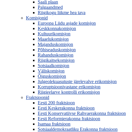
Saali plaan
Palgaandmed
Riigikogu liikme hea tava
Komisjonid
Euroopa Liidu asjade komisjon
Keskkonnakomisjon
Kultuurikomisjon
Maaelukomisjon
Majanduskomisjon
Põhiseaduskomisjon
Rahanduskomisjon
Riigikaitsekomisjon
Sotsiaalkomisjon
Väliskomisjon
Õiguskomisjon
Julgeolekuasutuste järelevalve erikomisjon
Korruptsioonivastane erikomisjon
Riigieelarve kontrolli erikomisjon
Fraktsioonid
Eesti 200 fraktsioon
Eesti Keskerakonna fraktsioon
Eesti Konservatiivse Rahvaerakonna fraktsioon
Eesti Reformierakonna fraktsioon
Isamaa fraktsioon
Sotsiaaldemokraatliku Erakonna fraktsioon