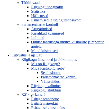
Tööülevaade
Riigikogu töögraafik
Statistika
Hääletused
Esinemised ja istungitest osavõtt
Parlamentaarne kontroll
Arupärimised
Kirjalikud küsimused
Infotund
Olulise tähtsusega riiklike küsimuste ja raportite
arutelu
Muud küsimused
Tutvustus ja ajalugu
Riigikogu ülesanded ja töökorraldus
Mis on Riigikogu?
Mida Riigikogu teeb?
Seadusloome
Parlamentaarne kontroll
Välissuhtlus
Riigikogu valimine
Riigikogu struktuur
Rääkige kaasa!
Esitage teabenõue
Esitage märgukiri
Esitage selgitustaotlus