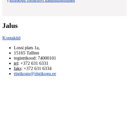
Riigikogu fotoarhiivi kasutustingimused
Jalus
Kontaktid
Lossi plats 1a
,
15165
Tallinn
registrikood: 74000101
tel
:
+372 631 6331
faks
:
+372 631 6334
riigikogu@riigikogu.ee