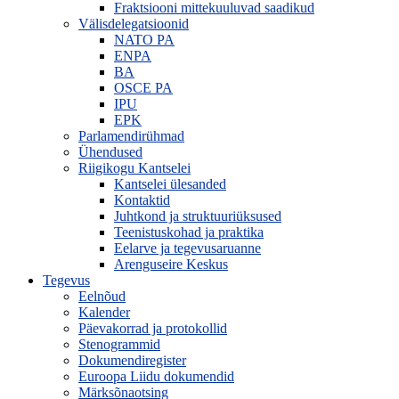
Fraktsiooni mittekuuluvad saadikud
Välisdelegatsioonid
NATO PA
ENPA
BA
OSCE PA
IPU
EPK
Parlamendirühmad
Ühendused
Riigikogu Kantselei
Kantselei ülesanded
Kontaktid
Juhtkond ja struktuuriüksused
Teenistuskohad ja praktika
Eelarve ja tegevusaruanne
Arenguseire Keskus
Tegevus
Eelnõud
Kalender
Päevakorrad ja protokollid
Stenogrammid
Dokumendiregister
Euroopa Liidu dokumendid
Märksõnaotsing