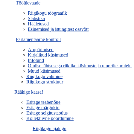
Tööülevaade
Riigikogu töögraafik
Statistika
Hääletused
Esinemised ja istungitest osavõtt
Parlamentaarne kontroll
Arupärimised
Kirjalikud küsimused
Infotund
Olulise tähtsusega riiklike küsimuste ja raportite arutelu
Muud küsimused
Riigikogu valimine
Riigikogu struktuur
Rääkige kaasa!
Esitage teabenõue
Esitage märgukiri
Esitage selgitustaotlus
Kollektiivne pöördumine
Riigikogu ajalugu