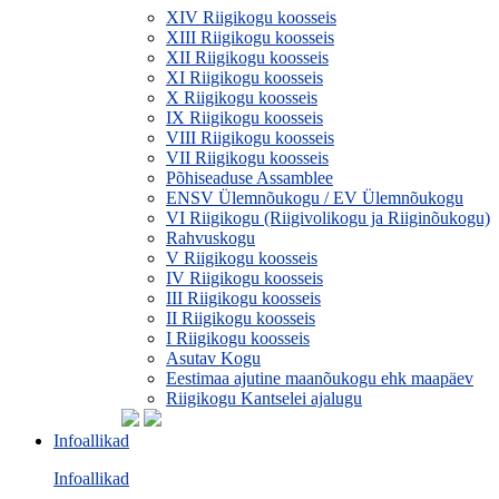
XIV Riigikogu koosseis
XIII Riigikogu koosseis
XII Riigikogu koosseis
XI Riigikogu koosseis
X Riigikogu koosseis
IX Riigikogu koosseis
VIII Riigikogu koosseis
VII Riigikogu koosseis
Põhiseaduse Assamblee
ENSV Ülemnõukogu / EV Ülemnõukogu
VI Riigikogu (Riigivolikogu ja Riiginõukogu)
Rahvuskogu
V Riigikogu koosseis
IV Riigikogu koosseis
III Riigikogu koosseis
II Riigikogu koosseis
I Riigikogu koosseis
Asutav Kogu
Eestimaa ajutine maanõukogu ehk maapäev
Riigikogu Kantselei ajalugu
Infoallikad
Infoallikad