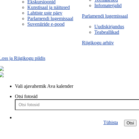
Ekskursioonid
Infomaterjalid
Kunstisaal ja näitused
Lahtiste uste päev
Parlamendi lugemissaal
Parlamendi lugemissaal
Suveniiride e-pood
Uudiskirjandus
Teabeallikad
Riigikogu arhiiv
Loss ja Riigikogu pildis
Vali ajavahemik
Ava kalender
Otsi fotosid
Tühista
Otsi