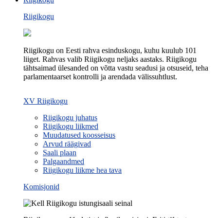
Riigikogu
Riigikogu on Eesti rahva esinduskogu, kuhu kuulub 101
liiget. Rahvas valib Riigikogu neljaks aastaks. Riigikogu
tähtsaimad ülesanded on võtta vastu seadusi ja otsuseid, teha
parlamentaarset kontrolli ja arendada välissuhtlust.
XV Riigikogu
Riigikogu juhatus
Riigikogu liikmed
Muudatused koosseisus
Arvud räägivad
Saali plaan
Palgaandmed
Riigikogu liikme hea tava
Komisjonid