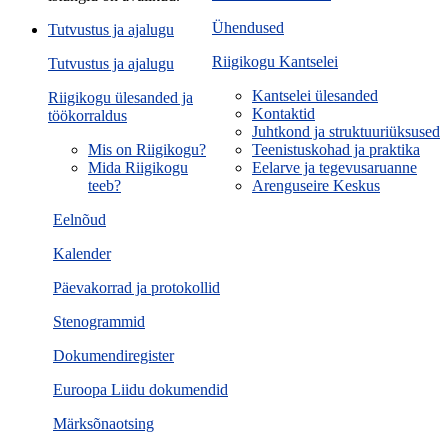
Ühendused
Tutvustus ja ajalugu
Riigikogu Kantselei
Tutvustus ja ajalugu
Kantselei ülesanded
Riigikogu ülesanded ja
Kontaktid
töökorraldus
Juhtkond ja struktuuriüksused
Mis on Riigikogu?
Teenistuskohad ja praktika
Mida Riigikogu
Eelarve ja tegevusaruanne
teeb?
Arenguseire Keskus
Eelnõud
Kalender
Päevakorrad ja protokollid
Stenogrammid
Dokumendiregister
Euroopa Liidu dokumendid
Märksõnaotsing