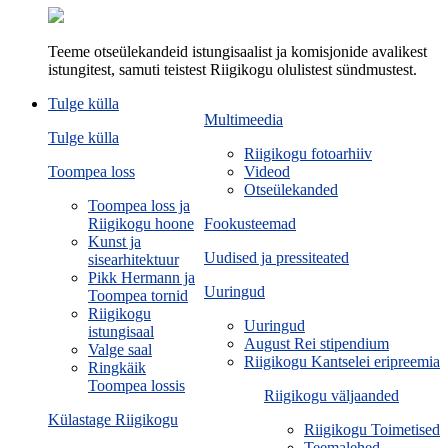
Teeme otseülekandeid istungisaalist ja komisjonide avalikest
istungitest, samuti teistest Riigikogu olulistest sündmustest.
Tulge külla
Multimeedia
Tulge külla
Riigikogu fotoarhiiv
Toompea loss
Videod
Otseülekanded
Toompea loss ja
Riigikogu hoone
Fookusteemad
Kunst ja
Uudised ja pressiteated
sisearhitektuur
Pikk Hermann ja
Uuringud
Toompea tornid
Riigikogu
Uuringud
istungisaal
August Rei stipendium
Valge saal
Riigikogu Kantselei eripreemia
Ringkäik
Toompea lossis
Riigikogu väljaanded
Külastage Riigikogu
Riigikogu Toimetised
Teemalehed