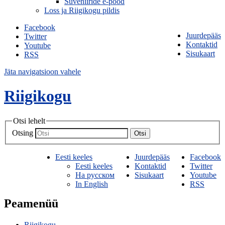
Suveniiride e-pood
Loss ja Riigikogu pildis
Facebook
Juurdepääs
Twitter
Kontaktid
Youtube
Sisukaart
RSS
Jäta navigatsioon vahele
Riigikogu
Otsi lehelt
Otsing
Otsi
Eesti keeles
Juurdepääs
Facebook
Eesti keeles
Kontaktid
Twitter
На русском
Sisukaart
Youtube
In English
RSS
Peamenüü
Riigikogu