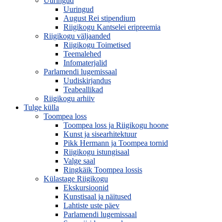
Uuringud
Uuringud
August Rei stipendium
Riigikogu Kantselei eripreemia
Riigikogu väljaanded
Riigikogu Toimetised
Teemalehed
Infomaterjalid
Parlamendi lugemissaal
Uudiskirjandus
Teabeallikad
Riigikogu arhiiv
Tulge külla
Toompea loss
Toompea loss ja Riigikogu hoone
Kunst ja sisearhitektuur
Pikk Hermann ja Toompea tornid
Riigikogu istungisaal
Valge saal
Ringkäik Toompea lossis
Külastage Riigikogu
Ekskursioonid
Kunstisaal ja näitused
Lahtiste uste päev
Parlamendi lugemissaal