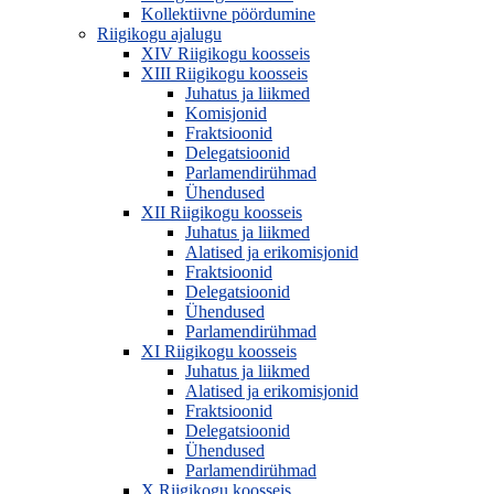
Kollektiivne pöördumine
Riigikogu ajalugu
XIV Riigikogu koosseis
XIII Riigikogu koosseis
Juhatus ja liikmed
Komisjonid
Fraktsioonid
Delegatsioonid
Parlamendirühmad
Ühendused
XII Riigikogu koosseis
Juhatus ja liikmed
Alatised ja erikomisjonid
Fraktsioonid
Delegatsioonid
Ühendused
Parlamendirühmad
XI Riigikogu koosseis
Juhatus ja liikmed
Alatised ja erikomisjonid
Fraktsioonid
Delegatsioonid
Ühendused
Parlamendirühmad
X Riigikogu koosseis