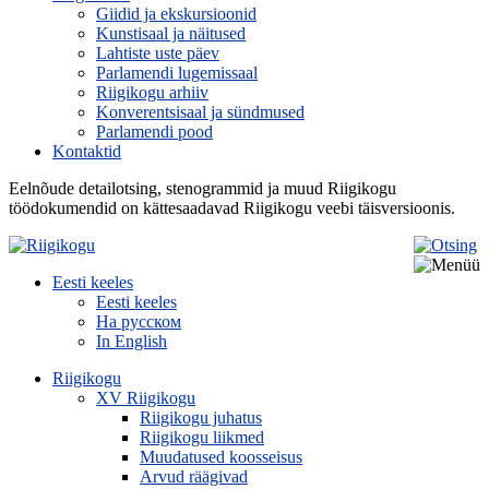
Giidid ja ekskursioonid
Kunstisaal ja näitused
Lahtiste uste päev
Parlamendi lugemissaal
Riigikogu arhiiv
Konverentsisaal ja sündmused
Parlamendi pood
Kontaktid
Eelnõude detailotsing, stenogrammid ja muud Riigikogu
töödokumendid on kättesaadavad Riigikogu veebi täisversioonis.
Eesti keeles
Eesti keeles
На русском
In English
Riigikogu
XV Riigikogu
Riigikogu juhatus
Riigikogu liikmed
Muudatused koosseisus
Arvud räägivad