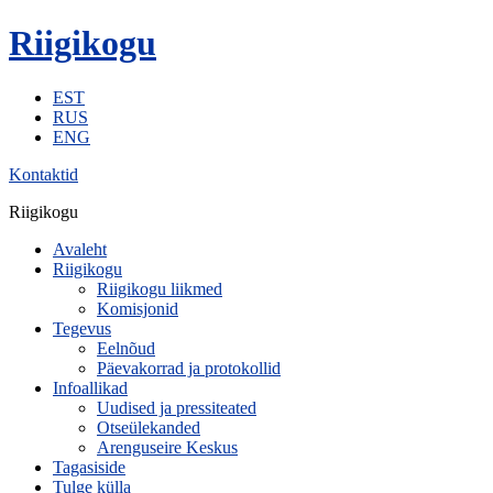
Riigikogu
EST
RUS
ENG
Kontaktid
Riigikogu
Avaleht
Riigikogu
Riigikogu liikmed
Komisjonid
Tegevus
Eelnõud
Päevakorrad ja protokollid
Infoallikad
Uudised ja pressiteated
Otseülekanded
Arenguseire Keskus
Tagasiside
Tulge külla