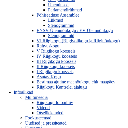
Ühendused
Parlamendirühmad
Põhiseaduse Assamblee
Liikmed
Stenogrammid
ENSV Ülemnõukogu / EV Ülemnõukogu
Stenogrammid
VI Riigikogu (Riigivolikogu ja Riiginõukogu)
Rahvuskogu
V Riigikogu koosseis
IV Riigikogu koosseis
III Riigikogu koosseis
II Riigikogu koosseis
I Riigikogu koosseis
Asutav Kogu
Eestimaa ajutine maanõukogu ehk maapäev
Riigikogu Kantselei ajalugu
Infoallikad
Multimeedia
Riigikogu fotoarhiiv
Videod
Otseülekanded
Fookusteemad
Uudised ja pressiteated