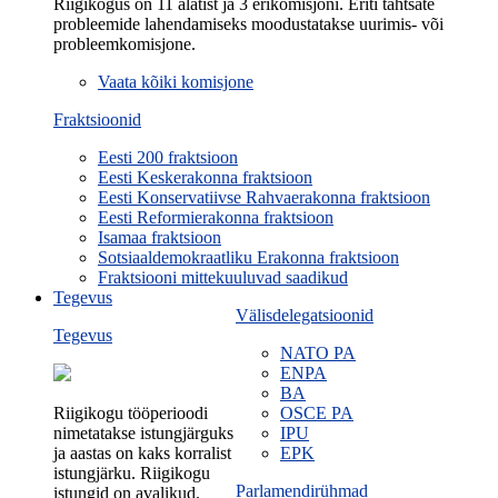
Riigikogus on 11 alatist ja 3 erikomisjoni. Eriti tähtsate
probleemide lahendamiseks moodustatakse uurimis- või
probleemkomisjone.
Vaata kõiki komisjone
Fraktsioonid
Eesti 200 fraktsioon
Eesti Keskerakonna fraktsioon
Eesti Konservatiivse Rahvaerakonna fraktsioon
Eesti Reformierakonna fraktsioon
Isamaa fraktsioon
Sotsiaaldemokraatliku Erakonna fraktsioon
Fraktsiooni mittekuuluvad saadikud
Tegevus
Välisdelegatsioonid
Tegevus
NATO PA
ENPA
BA
Riigikogu tööperioodi
OSCE PA
nimetatakse istungjärguks
IPU
ja aastas on kaks korralist
EPK
istungjärku. Riigikogu
Parlamendirühmad
istungid on avalikud.