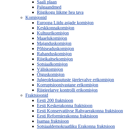
Saali plaan
Palgaandmed
Riigikogu liikme hea tava
Komisjonid
Euroopa Liidu asjade komisjon
Keskkonnakomisjon
Kultuurikomisjon
Maaelukomisjon
Majanduskomisjon
Põhiseaduskomisjon
Rahanduskomisjon
Riigikaitsekomisjon
Sotsiaalkomisjon
Väliskomisjon
Õiguskomisjon
Julgeolekuasutuste järelevalve erikomisjon
Korruptsioonivastane erikomisjon
Riigieelarve kontrolli erikomisjon
Fraktsioonid
Eesti 200 fraktsioon
Eesti Keskerakonna fraktsioon
Eesti Konservatiivse Rahvaerakonna fraktsioon
Eesti Reformierakonna fraktsioon
Isamaa fraktsioon
Sotsiaaldemokraatliku Erakonna fraktsioon