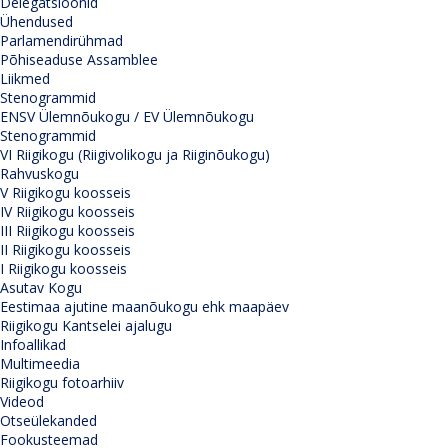
Delegatsioonid
Ühendused
Parlamendirühmad
Põhiseaduse Assamblee
Liikmed
Stenogrammid
ENSV Ülemnõukogu / EV Ülemnõukogu
Stenogrammid
VI Riigikogu (Riigivolikogu ja Riiginõukogu)
Rahvuskogu
V Riigikogu koosseis
IV Riigikogu koosseis
III Riigikogu koosseis
II Riigikogu koosseis
I Riigikogu koosseis
Asutav Kogu
Eestimaa ajutine maanõukogu ehk maapäev
Riigikogu Kantselei ajalugu
Infoallikad
Multimeedia
Riigikogu fotoarhiiv
Videod
Otseülekanded
Fookusteemad