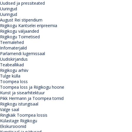
Uudised ja pressiteated
Uuringud
Uuringud
August Rei stipendium
Riigikogu Kantselei eripreemia
Riigikogu väljaanded
Riigikogu Toimetised
Teemalehed
Infomaterjalid
Parlamendi lugemissaal
Uudiskirjandus
Teabeallikad
Riigikogu arhiiv
Tulge külla
Toompea loss
Toompea loss ja Riigikogu hoone
Kunst ja sisearhitektuur
Pikk Hermann ja Toompea tornid
Riigikogu istungisaal
Valge saal
Ringkäik Toompea lossis
Külastage Riigikogu
Ekskursioonid
Kunstisaal ja näitused