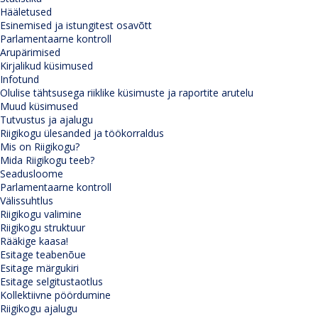
Hääletused
Esinemised ja istungitest osavõtt
Parlamentaarne kontroll
Arupärimised
Kirjalikud küsimused
Infotund
Olulise tähtsusega riiklike küsimuste ja raportite arutelu
Muud küsimused
Tutvustus ja ajalugu
Riigikogu ülesanded ja töökorraldus
Mis on Riigikogu?
Mida Riigikogu teeb?
Seadusloome
Parlamentaarne kontroll
Välissuhtlus
Riigikogu valimine
Riigikogu struktuur
Rääkige kaasa!
Esitage teabenõue
Esitage märgukiri
Esitage selgitustaotlus
Kollektiivne pöördumine
Riigikogu ajalugu