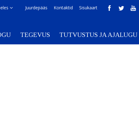
eeles
Juurdepääs
Kontaktid
Sisukaart
OGU
TEGEVUS
TUTVUSTUS JA AJALUGU