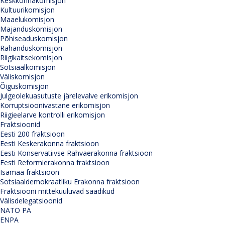
Keskkonnakomisjon
Kultuurikomisjon
Maaelukomisjon
Majanduskomisjon
Põhiseaduskomisjon
Rahanduskomisjon
Riigikaitsekomisjon
Sotsiaalkomisjon
Väliskomisjon
Õiguskomisjon
Julgeolekuasutuste järelevalve erikomisjon
Korruptsioonivastane erikomisjon
Riigieelarve kontrolli erikomisjon
Fraktsioonid
Eesti 200 fraktsioon
Eesti Keskerakonna fraktsioon
Eesti Konservatiivse Rahvaerakonna fraktsioon
Eesti Reformierakonna fraktsioon
Isamaa fraktsioon
Sotsiaaldemokraatliku Erakonna fraktsioon
Fraktsiooni mittekuuluvad saadikud
Välisdelegatsioonid
NATO PA
ENPA