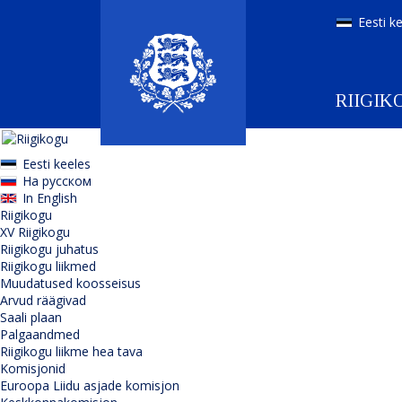
Eesti k
RIIGIK
Eesti keeles
На русском
In English
Riigikogu
XV Riigikogu
Riigikogu juhatus
Riigikogu liikmed
Muudatused koosseisus
Arvud räägivad
Saali plaan
Palgaandmed
Riigikogu liikme hea tava
Komisjonid
Euroopa Liidu asjade komisjon