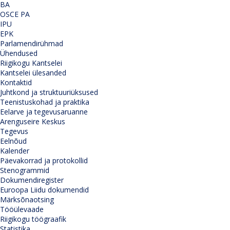
BA
OSCE PA
IPU
EPK
Parlamendirühmad
Ühendused
Riigikogu Kantselei
Kantselei ülesanded
Kontaktid
Juhtkond ja struktuuriüksused
Teenistuskohad ja praktika
Eelarve ja tegevusaruanne
Arenguseire Keskus
Tegevus
Eelnõud
Kalender
Päevakorrad ja protokollid
Stenogrammid
Dokumendiregister
Euroopa Liidu dokumendid
Märksõnaotsing
Tööülevaade
Riigikogu töögraafik
Statistika