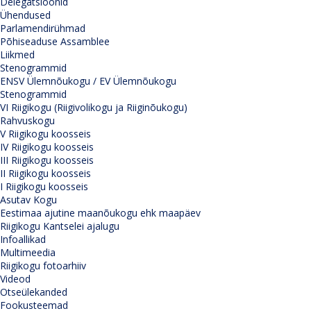
Delegatsioonid
Ühendused
Parlamendirühmad
Põhiseaduse Assamblee
Liikmed
Stenogrammid
ENSV Ülemnõukogu / EV Ülemnõukogu
Stenogrammid
VI Riigikogu (Riigivolikogu ja Riiginõukogu)
Rahvuskogu
V Riigikogu koosseis
IV Riigikogu koosseis
III Riigikogu koosseis
II Riigikogu koosseis
I Riigikogu koosseis
Asutav Kogu
Eestimaa ajutine maanõukogu ehk maapäev
Riigikogu Kantselei ajalugu
Infoallikad
Multimeedia
Riigikogu fotoarhiiv
Videod
Otseülekanded
Fookusteemad