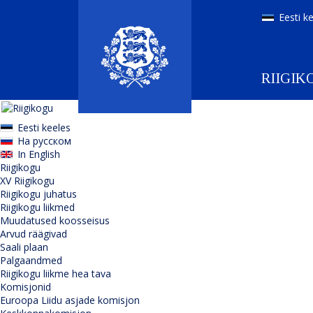
Eesti k
RIIGIK
Eesti keeles
На русском
In English
Riigikogu
XV Riigikogu
Riigikogu juhatus
Riigikogu liikmed
Muudatused koosseisus
Arvud räägivad
Saali plaan
Palgaandmed
Riigikogu liikme hea tava
Komisjonid
Euroopa Liidu asjade komisjon