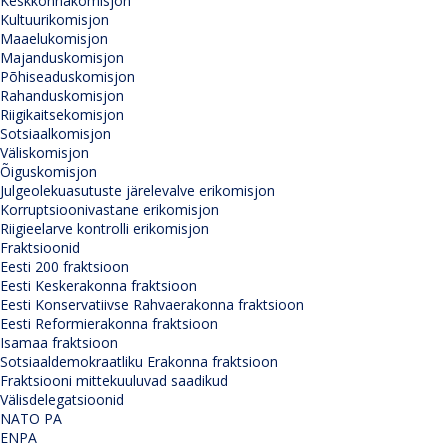
Keskkonnakomisjon
Kultuurikomisjon
Maaelukomisjon
Majanduskomisjon
Põhiseaduskomisjon
Rahanduskomisjon
Riigikaitsekomisjon
Sotsiaalkomisjon
Väliskomisjon
Õiguskomisjon
Julgeolekuasutuste järelevalve erikomisjon
Korruptsioonivastane erikomisjon
Riigieelarve kontrolli erikomisjon
Fraktsioonid
Eesti 200 fraktsioon
Eesti Keskerakonna fraktsioon
Eesti Konservatiivse Rahvaerakonna fraktsioon
Eesti Reformierakonna fraktsioon
Isamaa fraktsioon
Sotsiaaldemokraatliku Erakonna fraktsioon
Fraktsiooni mittekuuluvad saadikud
Välisdelegatsioonid
NATO PA
ENPA