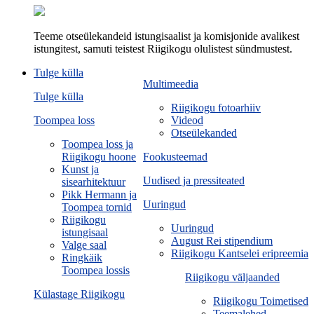
Teeme otseülekandeid istungisaalist ja komisjonide avalikest
istungitest, samuti teistest Riigikogu olulistest sündmustest.
Tulge külla
Multimeedia
Tulge külla
Riigikogu fotoarhiiv
Toompea loss
Videod
Otseülekanded
Toompea loss ja
Riigikogu hoone
Fookusteemad
Kunst ja
Uudised ja pressiteated
sisearhitektuur
Pikk Hermann ja
Uuringud
Toompea tornid
Riigikogu
Uuringud
istungisaal
August Rei stipendium
Valge saal
Riigikogu Kantselei eripreemia
Ringkäik
Toompea lossis
Riigikogu väljaanded
Külastage Riigikogu
Riigikogu Toimetised
Teemalehed