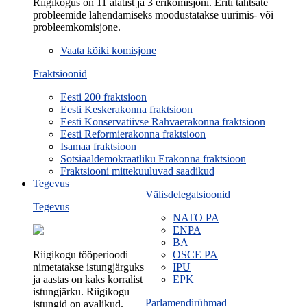
Riigikogus on 11 alatist ja 3 erikomisjoni. Eriti tähtsate
probleemide lahendamiseks moodustatakse uurimis- või
probleemkomisjone.
Vaata kõiki komisjone
Fraktsioonid
Eesti 200 fraktsioon
Eesti Keskerakonna fraktsioon
Eesti Konservatiivse Rahvaerakonna fraktsioon
Eesti Reformierakonna fraktsioon
Isamaa fraktsioon
Sotsiaaldemokraatliku Erakonna fraktsioon
Fraktsiooni mittekuuluvad saadikud
Tegevus
Välisdelegatsioonid
Tegevus
NATO PA
ENPA
BA
Riigikogu tööperioodi
OSCE PA
nimetatakse istungjärguks
IPU
ja aastas on kaks korralist
EPK
istungjärku. Riigikogu
Parlamendirühmad
istungid on avalikud.