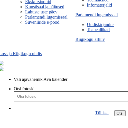
Ekskursioonid
Infomaterjalid
Kunstisaal ja näitused
Lahtiste uste päev
Parlamendi lugemissaal
Parlamendi lugemissaal
Suveniiride e-pood
Uudiskirjandus
Teabeallikad
Riigikogu arhiiv
Loss ja Riigikogu pildis
Vali ajavahemik
Ava kalender
Otsi fotosid
Tühista
Otsi