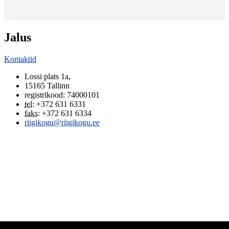
Jalus
Kontaktid
Lossi plats 1a
,
15165
Tallinn
registrikood: 74000101
tel
:
+372 631 6331
faks
:
+372 631 6334
riigikogu@riigikogu.ee