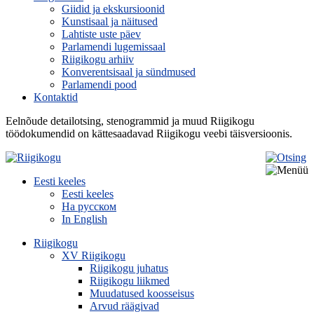
Giidid ja ekskursioonid
Kunstisaal ja näitused
Lahtiste uste päev
Parlamendi lugemissaal
Riigikogu arhiiv
Konverentsisaal ja sündmused
Parlamendi pood
Kontaktid
Eelnõude detailotsing, stenogrammid ja muud Riigikogu
töödokumendid on kättesaadavad Riigikogu veebi täisversioonis.
Eesti keeles
Eesti keeles
На русском
In English
Riigikogu
XV Riigikogu
Riigikogu juhatus
Riigikogu liikmed
Muudatused koosseisus
Arvud räägivad