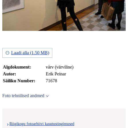
Laadi alla (1.50 MB)
Algdokument:
värv (värviline)
Autor:
Erik Peinar
Säiliku Number:
71678
Foto tehnilised andmed
Riigikogu fotoarhiivi kasutustingimused