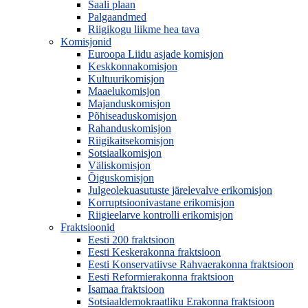
Saali plaan
Palgaandmed
Riigikogu liikme hea tava
Komisjonid
Euroopa Liidu asjade komisjon
Keskkonnakomisjon
Kultuurikomisjon
Maaelukomisjon
Majanduskomisjon
Põhiseaduskomisjon
Rahanduskomisjon
Riigikaitsekomisjon
Sotsiaalkomisjon
Väliskomisjon
Õiguskomisjon
Julgeolekuasutuste järelevalve erikomisjon
Korruptsioonivastane erikomisjon
Riigieelarve kontrolli erikomisjon
Fraktsioonid
Eesti 200 fraktsioon
Eesti Keskerakonna fraktsioon
Eesti Konservatiivse Rahvaerakonna fraktsioon
Eesti Reformierakonna fraktsioon
Isamaa fraktsioon
Sotsiaaldemokraatliku Erakonna fraktsioon