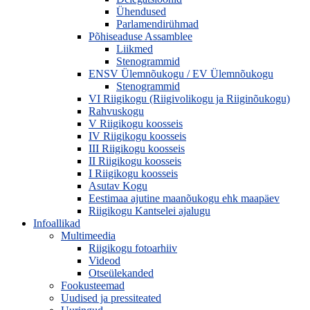
Ühendused
Parlamendirühmad
Põhiseaduse Assamblee
Liikmed
Stenogrammid
ENSV Ülemnõukogu / EV Ülemnõukogu
Stenogrammid
VI Riigikogu (Riigivolikogu ja Riiginõukogu)
Rahvuskogu
V Riigikogu koosseis
IV Riigikogu koosseis
III Riigikogu koosseis
II Riigikogu koosseis
I Riigikogu koosseis
Asutav Kogu
Eestimaa ajutine maanõukogu ehk maapäev
Riigikogu Kantselei ajalugu
Infoallikad
Multimeedia
Riigikogu fotoarhiiv
Videod
Otseülekanded
Fookusteemad
Uudised ja pressiteated