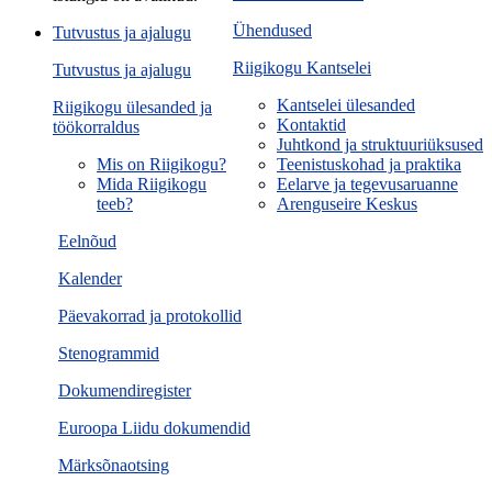
Ühendused
Tutvustus ja ajalugu
Riigikogu Kantselei
Tutvustus ja ajalugu
Kantselei ülesanded
Riigikogu ülesanded ja
Kontaktid
töökorraldus
Juhtkond ja struktuuriüksused
Mis on Riigikogu?
Teenistuskohad ja praktika
Mida Riigikogu
Eelarve ja tegevusaruanne
teeb?
Arenguseire Keskus
Eelnõud
Kalender
Päevakorrad ja protokollid
Stenogrammid
Dokumendiregister
Euroopa Liidu dokumendid
Märksõnaotsing