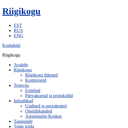
Riigikogu
EST
RUS
ENG
Kontaktid
Riigikogu
Avaleht
Riigikogu
Riigikogu liikmed
Komisjonid
Tegevus
Eelnõud
Päevakorrad ja protokollid
Infoallikad
Uudised ja pressiteated
Otseülekanded
Arenguseire Keskus
Tagasiside
Tulge külla