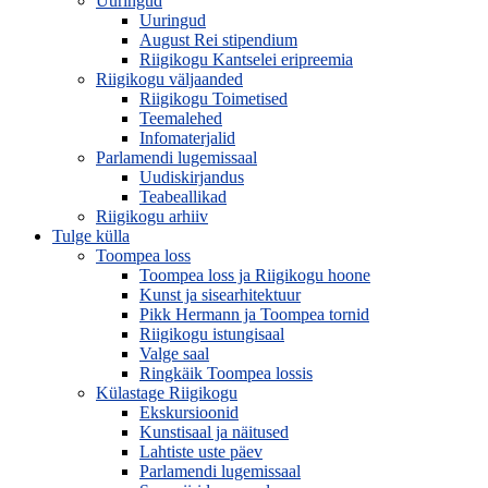
Uuringud
Uuringud
August Rei stipendium
Riigikogu Kantselei eripreemia
Riigikogu väljaanded
Riigikogu Toimetised
Teemalehed
Infomaterjalid
Parlamendi lugemissaal
Uudiskirjandus
Teabeallikad
Riigikogu arhiiv
Tulge külla
Toompea loss
Toompea loss ja Riigikogu hoone
Kunst ja sisearhitektuur
Pikk Hermann ja Toompea tornid
Riigikogu istungisaal
Valge saal
Ringkäik Toompea lossis
Külastage Riigikogu
Ekskursioonid
Kunstisaal ja näitused
Lahtiste uste päev
Parlamendi lugemissaal