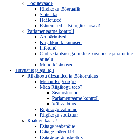
Tööülevaade
Riigikogu töögraafik
Statistika
Hääletused
Esinemised ja istungitest osavõtt
Parlamentaarne kontroll
Arupärimised
Kirjalikud küsimused
Infotund
Olulise tähtsusega riiklike küsimuste ja raportite
arutelu
Muud küsimused
Tutvustus ja ajalugu
Riigikogu ülesanded ja töökorraldus
Mis on Riigikogu?
Mida Riigikogu teeb?
Seadusloome
Parlamentaarne kontroll
Välissuhtlus
Riigikogu valimine
Riigikogu struktuur
Rääkige kaasa!
Esitage teabenõue
Esitage märgukiri
Esitage selgitustaotlus