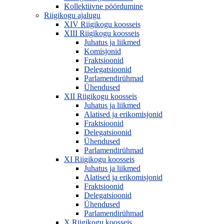
Kollektiivne pöördumine
Riigikogu ajalugu
XIV Riigikogu koosseis
XIII Riigikogu koosseis
Juhatus ja liikmed
Komisjonid
Fraktsioonid
Delegatsioonid
Parlamendirühmad
Ühendused
XII Riigikogu koosseis
Juhatus ja liikmed
Alatised ja erikomisjonid
Fraktsioonid
Delegatsioonid
Ühendused
Parlamendirühmad
XI Riigikogu koosseis
Juhatus ja liikmed
Alatised ja erikomisjonid
Fraktsioonid
Delegatsioonid
Ühendused
Parlamendirühmad
X Riigikogu koosseis