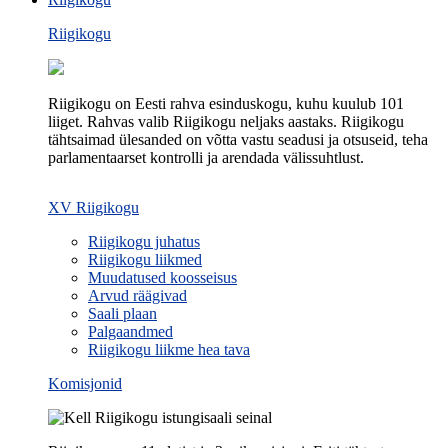
Riigikogu
Riigikogu on Eesti rahva esinduskogu, kuhu kuulub 101
liiget. Rahvas valib Riigikogu neljaks aastaks. Riigikogu
tähtsaimad ülesanded on võtta vastu seadusi ja otsuseid, teha
parlamentaarset kontrolli ja arendada välissuhtlust.
XV Riigikogu
Riigikogu juhatus
Riigikogu liikmed
Muudatused koosseisus
Arvud räägivad
Saali plaan
Palgaandmed
Riigikogu liikme hea tava
Komisjonid