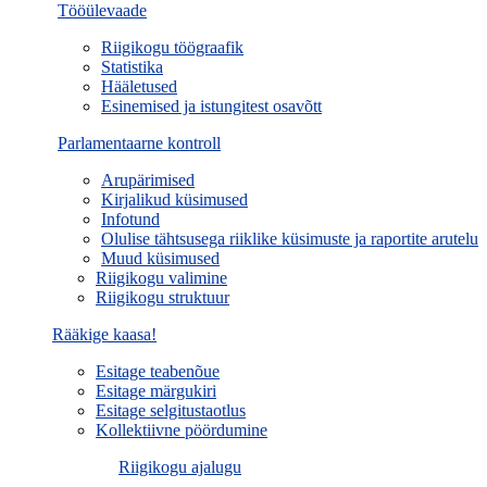
Tööülevaade
Riigikogu töögraafik
Statistika
Hääletused
Esinemised ja istungitest osavõtt
Parlamentaarne kontroll
Arupärimised
Kirjalikud küsimused
Infotund
Olulise tähtsusega riiklike küsimuste ja raportite arutelu
Muud küsimused
Riigikogu valimine
Riigikogu struktuur
Rääkige kaasa!
Esitage teabenõue
Esitage märgukiri
Esitage selgitustaotlus
Kollektiivne pöördumine
Riigikogu ajalugu