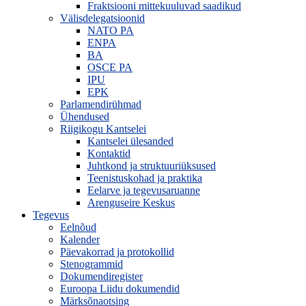
Fraktsiooni mittekuuluvad saadikud
Välisdelegatsioonid
NATO PA
ENPA
BA
OSCE PA
IPU
EPK
Parlamendirühmad
Ühendused
Riigikogu Kantselei
Kantselei ülesanded
Kontaktid
Juhtkond ja struktuuriüksused
Teenistuskohad ja praktika
Eelarve ja tegevusaruanne
Arenguseire Keskus
Tegevus
Eelnõud
Kalender
Päevakorrad ja protokollid
Stenogrammid
Dokumendiregister
Euroopa Liidu dokumendid
Märksõnaotsing