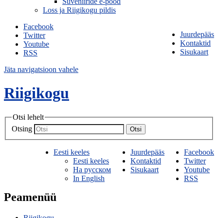
Suveniiride e-pood
Loss ja Riigikogu pildis
Facebook
Juurdepääs
Twitter
Kontaktid
Youtube
Sisukaart
RSS
Jäta navigatsioon vahele
Riigikogu
Otsi lehelt
Otsing
Otsi
Eesti keeles
Juurdepääs
Facebook
Eesti keeles
Kontaktid
Twitter
На русском
Sisukaart
Youtube
In English
RSS
Peamenüü
Riigikogu