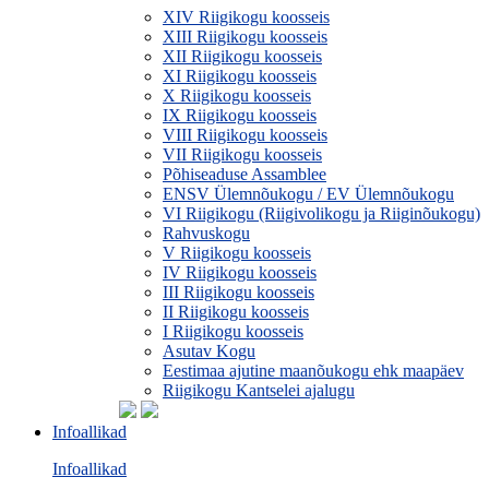
XIV Riigikogu koosseis
XIII Riigikogu koosseis
XII Riigikogu koosseis
XI Riigikogu koosseis
X Riigikogu koosseis
IX Riigikogu koosseis
VIII Riigikogu koosseis
VII Riigikogu koosseis
Põhiseaduse Assamblee
ENSV Ülemnõukogu / EV Ülemnõukogu
VI Riigikogu (Riigivolikogu ja Riiginõukogu)
Rahvuskogu
V Riigikogu koosseis
IV Riigikogu koosseis
III Riigikogu koosseis
II Riigikogu koosseis
I Riigikogu koosseis
Asutav Kogu
Eestimaa ajutine maanõukogu ehk maapäev
Riigikogu Kantselei ajalugu
Infoallikad
Infoallikad