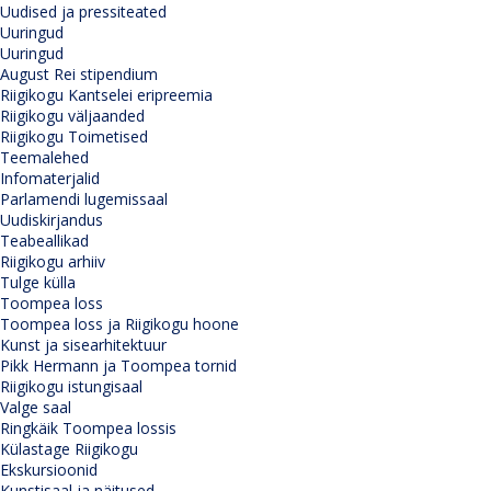
Uudised ja pressiteated
Uuringud
Uuringud
August Rei stipendium
Riigikogu Kantselei eripreemia
Riigikogu väljaanded
Riigikogu Toimetised
Teemalehed
Infomaterjalid
Parlamendi lugemissaal
Uudiskirjandus
Teabeallikad
Riigikogu arhiiv
Tulge külla
Toompea loss
Toompea loss ja Riigikogu hoone
Kunst ja sisearhitektuur
Pikk Hermann ja Toompea tornid
Riigikogu istungisaal
Valge saal
Ringkäik Toompea lossis
Külastage Riigikogu
Ekskursioonid
Kunstisaal ja näitused