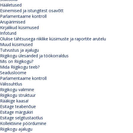
Hääletused
Esinemised ja istungitest osavõtt
Parlamentaarne kontroll
Arupärimised
Kirjalikud küsimused
Infotund
Olulise tähtsusega riiklike küsimuste ja raportite arutelu
Muud küsimused
Tutvustus ja ajalugu
Riigikogu ülesanded ja töökorraldus
Mis on Riigikogu?
Mida Riigikogu teeb?
Seadusloome
Parlamentaarne kontroll
Välissuhtlus
Riigikogu valimine
Riigikogu struktuur
Rääkige kaasa!
Esitage teabenõue
Esitage märgukiri
Esitage selgitustaotlus
Kollektiivne pöördumine
Riigikogu ajalugu