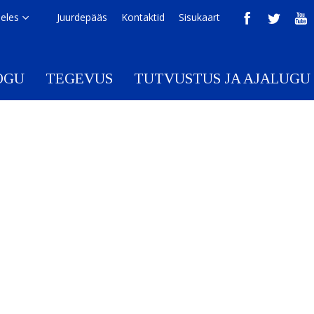
eeles
Juurdepääs
Kontaktid
Sisukaart
OGU
TEGEVUS
TUTVUSTUS JA AJALUGU