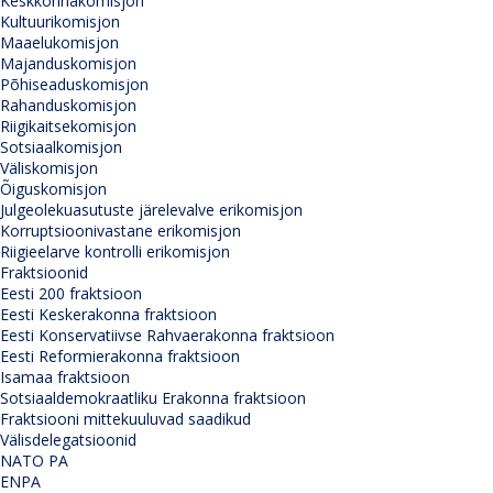
Keskkonnakomisjon
Kultuurikomisjon
Maaelukomisjon
Majanduskomisjon
Põhiseaduskomisjon
Rahanduskomisjon
Riigikaitsekomisjon
Sotsiaalkomisjon
Väliskomisjon
Õiguskomisjon
Julgeolekuasutuste järelevalve erikomisjon
Korruptsioonivastane erikomisjon
Riigieelarve kontrolli erikomisjon
Fraktsioonid
Eesti 200 fraktsioon
Eesti Keskerakonna fraktsioon
Eesti Konservatiivse Rahvaerakonna fraktsioon
Eesti Reformierakonna fraktsioon
Isamaa fraktsioon
Sotsiaaldemokraatliku Erakonna fraktsioon
Fraktsiooni mittekuuluvad saadikud
Välisdelegatsioonid
NATO PA
ENPA