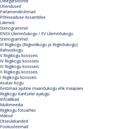
Delegatsioonid
Ühendused
Parlamendirühmad
Põhiseaduse Assamblee
Liikmed
Stenogrammid
ENSV Ülemnõukogu / EV Ülemnõukogu
Stenogrammid
VI Riigikogu (Riigivolikogu ja Riiginõukogu)
Rahvuskogu
V Riigikogu koosseis
IV Riigikogu koosseis
III Riigikogu koosseis
II Riigikogu koosseis
I Riigikogu koosseis
Asutav Kogu
Eestimaa ajutine maanõukogu ehk maapäev
Riigikogu Kantselei ajalugu
Infoallikad
Multimeedia
Riigikogu fotoarhiiv
Videod
Otseülekanded
Fookusteemad