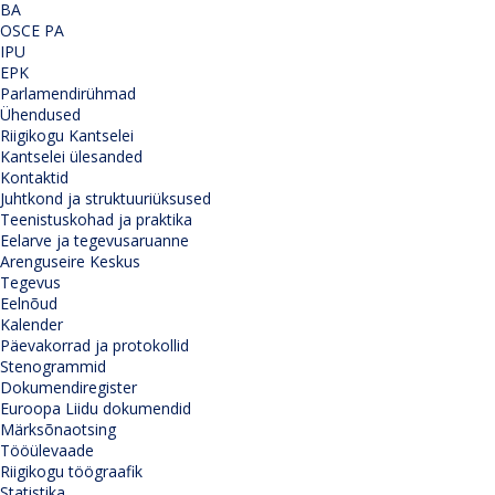
BA
OSCE PA
IPU
EPK
Parlamendirühmad
Ühendused
Riigikogu Kantselei
Kantselei ülesanded
Kontaktid
Juhtkond ja struktuuriüksused
Teenistuskohad ja praktika
Eelarve ja tegevusaruanne
Arenguseire Keskus
Tegevus
Eelnõud
Kalender
Päevakorrad ja protokollid
Stenogrammid
Dokumendiregister
Euroopa Liidu dokumendid
Märksõnaotsing
Tööülevaade
Riigikogu töögraafik
Statistika