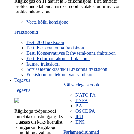
Riigikogus on 11 alatist ja 3 erikomisjoni. Eriti tähtsate
probleemide lahendamiseks moodustatakse uurimis- või
probleemkomisjone.
Vaata kõiki komisjone
Fraktsioonid
Eesti 200 fraktsioon
Eesti Keskerakonna fraktsioon
Eesti Konservatiivse Rahvaerakonna fraktsioon
Eesti Reformierakonna fraktsioon
Isamaa fraktsioon
Sotsiaaldemokraatliku Erakonna fraktsioon
Fraktsiooni mittekuuluvad saadikud
Tegevus
Välisdelegatsioonid
Tegevus
NATO PA
ENPA
BA
Riigikogu tööperioodi
OSCE PA
nimetatakse istungjärguks
IPU
ja aastas on kaks korralist
EPK
istungjärku. Riigikogu
Parlamendirühmad
istungid on avalikud.