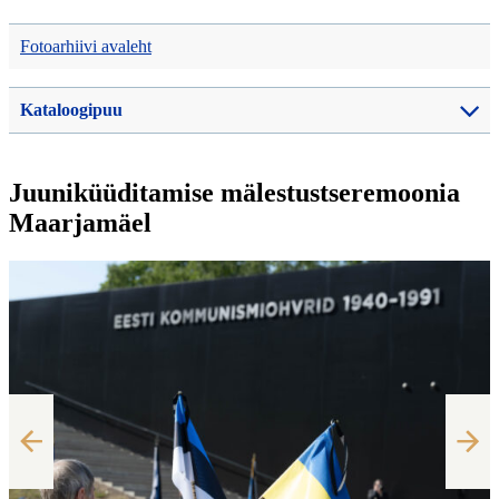
Fotoarhiivi avaleht
Kataloogipuu
Juuniküüditamise mälestustseremoonia
Maarjamäel