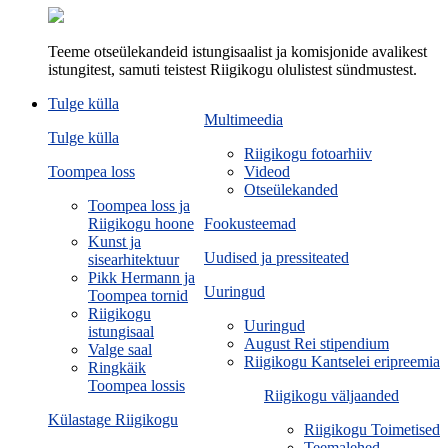
Teeme otseülekandeid istungisaalist ja komisjonide avalikest
istungitest, samuti teistest Riigikogu olulistest sündmustest.
Tulge külla
Multimeedia
Tulge külla
Riigikogu fotoarhiiv
Toompea loss
Videod
Otseülekanded
Toompea loss ja
Riigikogu hoone
Fookusteemad
Kunst ja
Uudised ja pressiteated
sisearhitektuur
Pikk Hermann ja
Uuringud
Toompea tornid
Riigikogu
Uuringud
istungisaal
August Rei stipendium
Valge saal
Riigikogu Kantselei eripreemia
Ringkäik
Toompea lossis
Riigikogu väljaanded
Külastage Riigikogu
Riigikogu Toimetised
Teemalehed