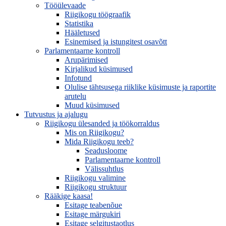
Tööülevaade
Riigikogu töögraafik
Statistika
Hääletused
Esinemised ja istungitest osavõtt
Parlamentaarne kontroll
Arupärimised
Kirjalikud küsimused
Infotund
Olulise tähtsusega riiklike küsimuste ja raportite
arutelu
Muud küsimused
Tutvustus ja ajalugu
Riigikogu ülesanded ja töökorraldus
Mis on Riigikogu?
Mida Riigikogu teeb?
Seadusloome
Parlamentaarne kontroll
Välissuhtlus
Riigikogu valimine
Riigikogu struktuur
Rääkige kaasa!
Esitage teabenõue
Esitage märgukiri
Esitage selgitustaotlus