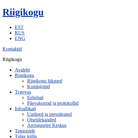
Riigikogu
EST
RUS
ENG
Kontaktid
Riigikogu
Avaleht
Riigikogu
Riigikogu liikmed
Komisjonid
Tegevus
Eelnõud
Päevakorrad ja protokollid
Infoallikad
Uudised ja pressiteated
Otseülekanded
Arenguseire Keskus
Tagasiside
Tulge külla