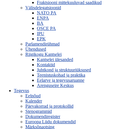
Fraktsiooni mittekuuluvad saadikud
Välisdelegatsioonid
NATO PA
ENPA
BA
OSCE PA
IPU
EPK
Parlamendirühmad
Ühendused
Riigikogu Kantselei
Kantselei ülesanded
Kontaktid
Juhtkond ja struktuuriüksused
Teenistuskohad ja praktika
Eelarve ja tegevusaruanne
Arenguseire Keskus
Tegevus
Eelnõud
Kalender
Päevakorrad ja protokollid
Stenogrammid
Dokumendiregister
Euroopa Liidu dokumendid
Märksõnaotsing