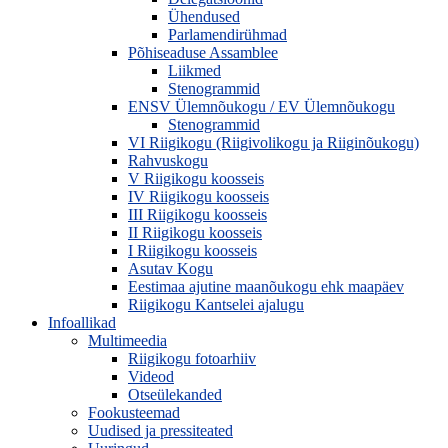
Ühendused
Parlamendirühmad
Põhiseaduse Assamblee
Liikmed
Stenogrammid
ENSV Ülemnõukogu / EV Ülemnõukogu
Stenogrammid
VI Riigikogu (Riigivolikogu ja Riiginõukogu)
Rahvuskogu
V Riigikogu koosseis
IV Riigikogu koosseis
III Riigikogu koosseis
II Riigikogu koosseis
I Riigikogu koosseis
Asutav Kogu
Eestimaa ajutine maanõukogu ehk maapäev
Riigikogu Kantselei ajalugu
Infoallikad
Multimeedia
Riigikogu fotoarhiiv
Videod
Otseülekanded
Fookusteemad
Uudised ja pressiteated