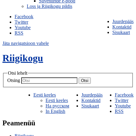
Suveniiride e-pood
Loss ja Riigikogu pildis
Facebook
Juurdepääs
Twitter
Kontaktid
Youtube
Sisukaart
RSS
Jäta navigatsioon vahele
Riigikogu
Otsi lehelt
Otsing
Otsi
Eesti keeles
Juurdepääs
Facebook
Eesti keeles
Kontaktid
Twitter
На русском
Sisukaart
Youtube
In English
RSS
Peamenüü
Riigikogu