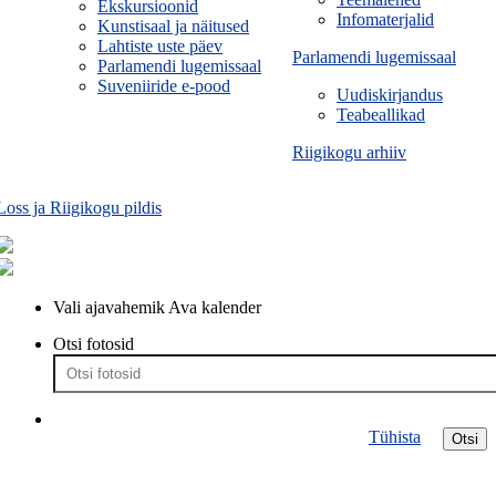
Ekskursioonid
Infomaterjalid
Kunstisaal ja näitused
Lahtiste uste päev
Parlamendi lugemissaal
Parlamendi lugemissaal
Suveniiride e-pood
Uudiskirjandus
Teabeallikad
Riigikogu arhiiv
Loss ja Riigikogu pildis
Vali ajavahemik
Ava kalender
Otsi fotosid
Tühista
Otsi