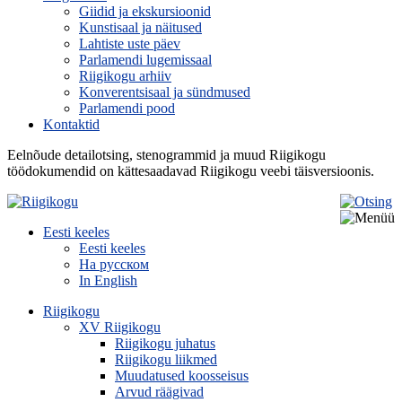
Giidid ja ekskursioonid
Kunstisaal ja näitused
Lahtiste uste päev
Parlamendi lugemissaal
Riigikogu arhiiv
Konverentsisaal ja sündmused
Parlamendi pood
Kontaktid
Eelnõude detailotsing, stenogrammid ja muud Riigikogu
töödokumendid on kättesaadavad Riigikogu veebi täisversioonis.
Eesti keeles
Eesti keeles
На русском
In English
Riigikogu
XV Riigikogu
Riigikogu juhatus
Riigikogu liikmed
Muudatused koosseisus
Arvud räägivad