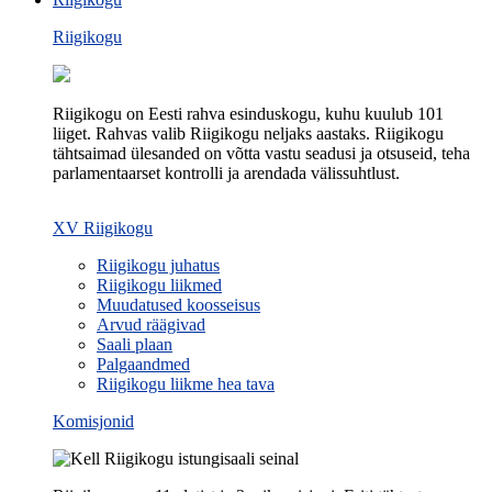
Riigikogu
Riigikogu on Eesti rahva esinduskogu, kuhu kuulub 101
liiget. Rahvas valib Riigikogu neljaks aastaks. Riigikogu
tähtsaimad ülesanded on võtta vastu seadusi ja otsuseid, teha
parlamentaarset kontrolli ja arendada välissuhtlust.
XV Riigikogu
Riigikogu juhatus
Riigikogu liikmed
Muudatused koosseisus
Arvud räägivad
Saali plaan
Palgaandmed
Riigikogu liikme hea tava
Komisjonid