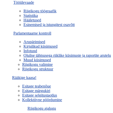
Tööülevaade
Riigikogu töögraafik
Statistika
Hääletused
Esinemised ja istungitest osavõtt
Parlamentaarne kontroll
Arupärimised
Kirjalikud küsimused
Infotund
Olulise tähtsusega riiklike küsimuste ja raportite arutelu
Muud küsimused
Riigikogu valimine
Riigikogu struktuur
Rääkige kaasa!
Esitage teabenõue
Esitage märgukiri
Esitage selgitustaotlus
Kollektiivne pöördumine
Riigikogu ajalugu