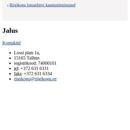
Riigikogu fotoarhiivi kasutustingimused
Jalus
Kontaktid
Lossi plats 1a
,
15165
Tallinn
registrikood: 74000101
tel
:
+372 631 6331
faks
:
+372 631 6334
riigikogu@riigikogu.ee