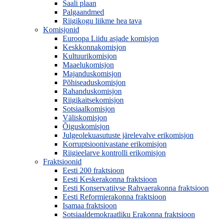
Saali plaan
Palgaandmed
Riigikogu liikme hea tava
Komisjonid
Euroopa Liidu asjade komisjon
Keskkonnakomisjon
Kultuurikomisjon
Maaelukomisjon
Majanduskomisjon
Põhiseaduskomisjon
Rahanduskomisjon
Riigikaitsekomisjon
Sotsiaalkomisjon
Väliskomisjon
Õiguskomisjon
Julgeolekuasutuste järelevalve erikomisjon
Korruptsioonivastane erikomisjon
Riigieelarve kontrolli erikomisjon
Fraktsioonid
Eesti 200 fraktsioon
Eesti Keskerakonna fraktsioon
Eesti Konservatiivse Rahvaerakonna fraktsioon
Eesti Reformierakonna fraktsioon
Isamaa fraktsioon
Sotsiaaldemokraatliku Erakonna fraktsioon