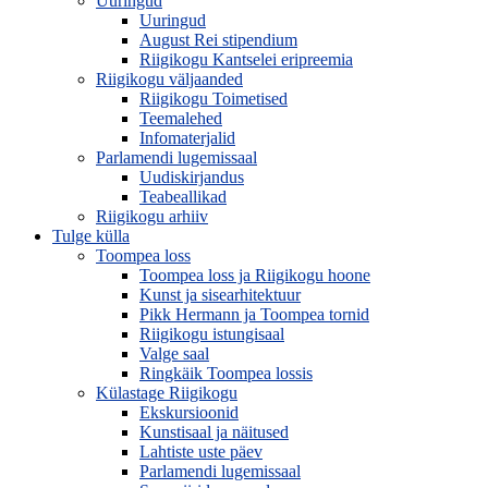
Uuringud
Uuringud
August Rei stipendium
Riigikogu Kantselei eripreemia
Riigikogu väljaanded
Riigikogu Toimetised
Teemalehed
Infomaterjalid
Parlamendi lugemissaal
Uudiskirjandus
Teabeallikad
Riigikogu arhiiv
Tulge külla
Toompea loss
Toompea loss ja Riigikogu hoone
Kunst ja sisearhitektuur
Pikk Hermann ja Toompea tornid
Riigikogu istungisaal
Valge saal
Ringkäik Toompea lossis
Külastage Riigikogu
Ekskursioonid
Kunstisaal ja näitused
Lahtiste uste päev
Parlamendi lugemissaal