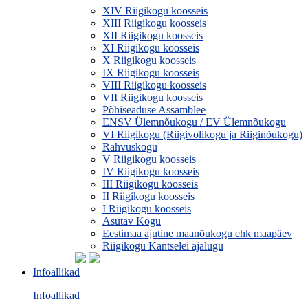
XIV Riigikogu koosseis
XIII Riigikogu koosseis
XII Riigikogu koosseis
XI Riigikogu koosseis
X Riigikogu koosseis
IX Riigikogu koosseis
VIII Riigikogu koosseis
VII Riigikogu koosseis
Põhiseaduse Assamblee
ENSV Ülemnõukogu / EV Ülemnõukogu
VI Riigikogu (Riigivolikogu ja Riiginõukogu)
Rahvuskogu
V Riigikogu koosseis
IV Riigikogu koosseis
III Riigikogu koosseis
II Riigikogu koosseis
I Riigikogu koosseis
Asutav Kogu
Eestimaa ajutine maanõukogu ehk maapäev
Riigikogu Kantselei ajalugu
Infoallikad
Infoallikad