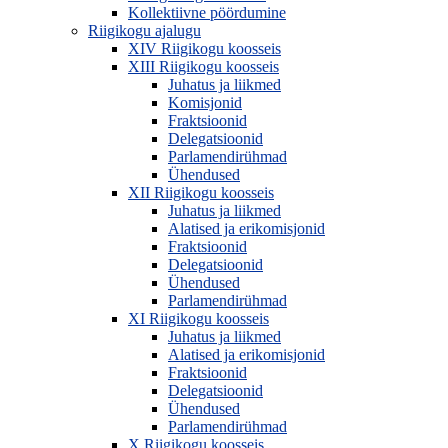
Kollektiivne pöördumine
Riigikogu ajalugu
XIV Riigikogu koosseis
XIII Riigikogu koosseis
Juhatus ja liikmed
Komisjonid
Fraktsioonid
Delegatsioonid
Parlamendirühmad
Ühendused
XII Riigikogu koosseis
Juhatus ja liikmed
Alatised ja erikomisjonid
Fraktsioonid
Delegatsioonid
Ühendused
Parlamendirühmad
XI Riigikogu koosseis
Juhatus ja liikmed
Alatised ja erikomisjonid
Fraktsioonid
Delegatsioonid
Ühendused
Parlamendirühmad
X Riigikogu koosseis