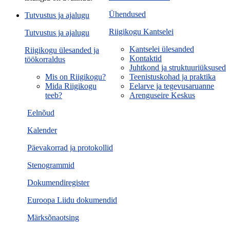
Ühendused
Tutvustus ja ajalugu
Riigikogu Kantselei
Tutvustus ja ajalugu
Kantselei ülesanded
Riigikogu ülesanded ja
Kontaktid
töökorraldus
Juhtkond ja struktuuriüksused
Mis on Riigikogu?
Teenistuskohad ja praktika
Mida Riigikogu
Eelarve ja tegevusaruanne
teeb?
Arenguseire Keskus
Eelnõud
Kalender
Päevakorrad ja protokollid
Stenogrammid
Dokumendiregister
Euroopa Liidu dokumendid
Märksõnaotsing