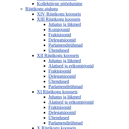
Kollektiivne pöördumine
Riigikogu ajalugu
XIV Riigikogu koosseis
XIII Riigikogu koosseis
Juhatus ja liikmed
Komisjonid
Fraktsioonid
Delegatsioonid
Parlamendirühmad
Ühendused
XII Riigikogu koosseis
Juhatus ja liikmed
Alatised ja erikomisjonid
Fraktsioonid
Delegatsioonid
Ühendused
Parlamendirühmad
XI Riigikogu koosseis
Juhatus ja liikmed
Alatised ja erikomisjonid
Fraktsioonid
Delegatsioonid
Ühendused
Parlamendirühmad
X Riigikogu koosseis