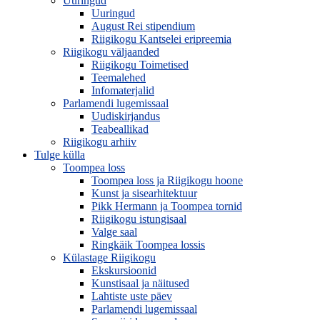
Uuringud
Uuringud
August Rei stipendium
Riigikogu Kantselei eripreemia
Riigikogu väljaanded
Riigikogu Toimetised
Teemalehed
Infomaterjalid
Parlamendi lugemissaal
Uudiskirjandus
Teabeallikad
Riigikogu arhiiv
Tulge külla
Toompea loss
Toompea loss ja Riigikogu hoone
Kunst ja sisearhitektuur
Pikk Hermann ja Toompea tornid
Riigikogu istungisaal
Valge saal
Ringkäik Toompea lossis
Külastage Riigikogu
Ekskursioonid
Kunstisaal ja näitused
Lahtiste uste päev
Parlamendi lugemissaal