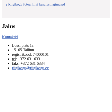
Riigikogu fotoarhiivi kasutustingimused
Jalus
Kontaktid
Lossi plats 1a
,
15165
Tallinn
registrikood: 74000101
tel
:
+372 631 6331
faks
:
+372 631 6334
riigikogu@riigikogu.ee