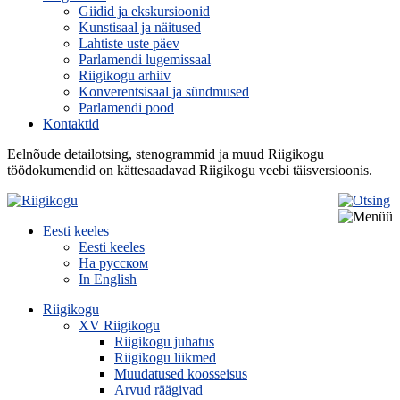
Giidid ja ekskursioonid
Kunstisaal ja näitused
Lahtiste uste päev
Parlamendi lugemissaal
Riigikogu arhiiv
Konverentsisaal ja sündmused
Parlamendi pood
Kontaktid
Eelnõude detailotsing, stenogrammid ja muud Riigikogu
töödokumendid on kättesaadavad Riigikogu veebi täisversioonis.
Eesti keeles
Eesti keeles
На русском
In English
Riigikogu
XV Riigikogu
Riigikogu juhatus
Riigikogu liikmed
Muudatused koosseisus
Arvud räägivad