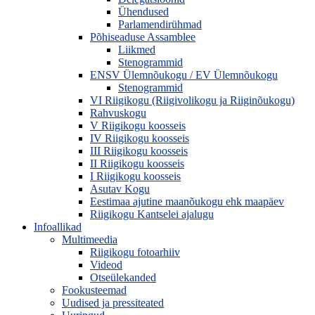
Ühendused
Parlamendirühmad
Põhiseaduse Assamblee
Liikmed
Stenogrammid
ENSV Ülemnõukogu / EV Ülemnõukogu
Stenogrammid
VI Riigikogu (Riigivolikogu ja Riiginõukogu)
Rahvuskogu
V Riigikogu koosseis
IV Riigikogu koosseis
III Riigikogu koosseis
II Riigikogu koosseis
I Riigikogu koosseis
Asutav Kogu
Eestimaa ajutine maanõukogu ehk maapäev
Riigikogu Kantselei ajalugu
Infoallikad
Multimeedia
Riigikogu fotoarhiiv
Videod
Otseülekanded
Fookusteemad
Uudised ja pressiteated