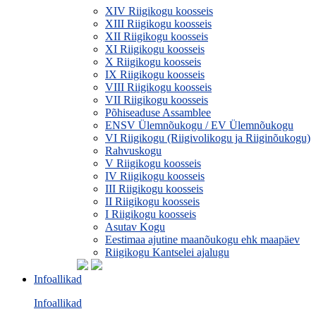
XIV Riigikogu koosseis
XIII Riigikogu koosseis
XII Riigikogu koosseis
XI Riigikogu koosseis
X Riigikogu koosseis
IX Riigikogu koosseis
VIII Riigikogu koosseis
VII Riigikogu koosseis
Põhiseaduse Assamblee
ENSV Ülemnõukogu / EV Ülemnõukogu
VI Riigikogu (Riigivolikogu ja Riiginõukogu)
Rahvuskogu
V Riigikogu koosseis
IV Riigikogu koosseis
III Riigikogu koosseis
II Riigikogu koosseis
I Riigikogu koosseis
Asutav Kogu
Eestimaa ajutine maanõukogu ehk maapäev
Riigikogu Kantselei ajalugu
Infoallikad
Infoallikad