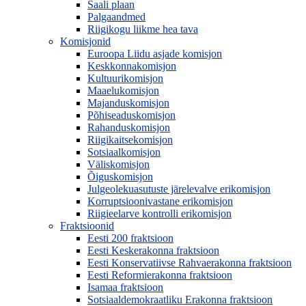
Saali plaan
Palgaandmed
Riigikogu liikme hea tava
Komisjonid
Euroopa Liidu asjade komisjon
Keskkonnakomisjon
Kultuurikomisjon
Maaelukomisjon
Majanduskomisjon
Põhiseaduskomisjon
Rahanduskomisjon
Riigikaitsekomisjon
Sotsiaalkomisjon
Väliskomisjon
Õiguskomisjon
Julgeolekuasutuste järelevalve erikomisjon
Korruptsioonivastane erikomisjon
Riigieelarve kontrolli erikomisjon
Fraktsioonid
Eesti 200 fraktsioon
Eesti Keskerakonna fraktsioon
Eesti Konservatiivse Rahvaerakonna fraktsioon
Eesti Reformierakonna fraktsioon
Isamaa fraktsioon
Sotsiaaldemokraatliku Erakonna fraktsioon