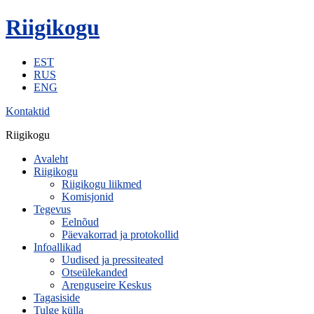
Riigikogu
EST
RUS
ENG
Kontaktid
Riigikogu
Avaleht
Riigikogu
Riigikogu liikmed
Komisjonid
Tegevus
Eelnõud
Päevakorrad ja protokollid
Infoallikad
Uudised ja pressiteated
Otseülekanded
Arenguseire Keskus
Tagasiside
Tulge külla