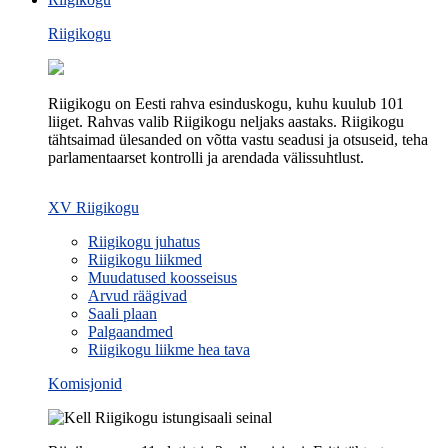
Riigikogu
Riigikogu on Eesti rahva esinduskogu, kuhu kuulub 101
liiget. Rahvas valib Riigikogu neljaks aastaks. Riigikogu
tähtsaimad ülesanded on võtta vastu seadusi ja otsuseid, teha
parlamentaarset kontrolli ja arendada välissuhtlust.
XV Riigikogu
Riigikogu juhatus
Riigikogu liikmed
Muudatused koosseisus
Arvud räägivad
Saali plaan
Palgaandmed
Riigikogu liikme hea tava
Komisjonid