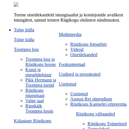
Teeme otseülekandeid istungisaalist ja komisjonide avalikest
istungitest, samuti teistest Riigikogu olulistest sündmustest.
Tulge külla
Multimeedia
Tulge külla
Riigikogu fotoarhiiv
Toompea loss
Videod
Otseülekanded
Toompea loss ja
Riigikogu hoone
Fookusteemad
Kunst ja
Uudised ja pressiteated
sisearhitektuur
Pikk Hermann ja
Uuringud
Toompea tornid
Riigikogu
Uuringud
istungisaal
August Rei stipendium
Valge saal
Riigikogu Kantselei eripreemia
Ringkäik
Toompea lossis
Riigikogu väljaanded
Külastage Riigikogu
Riigikogu Toimetised
Teemalehed