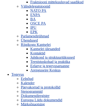
Fraktsiooni mittekuuluvad saadikud
Välisdelegatsioonid
NATO PA
ENPA
BA
OSCE PA
IPU
EPK
Parlamendirühmad
Ühendused
Riigikogu Kantselei
Kantselei ülesanded
Kontaktid
Juhtkond ja struktuuriüksused
Teenistuskohad ja praktika
Eelarve ja tegevusaruanne
Arenguseire Keskus
Tegevus
Eelnõud
Kalender
Päevakorrad ja protokollid
Stenogrammid
Dokumendiregister
Euroopa Liidu dokumendid
Märksõnaotsing