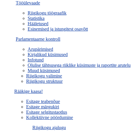
Tööülevaade
Riigikogu töögraafik
Statistika
Hääletused
Esinemised ja istungitest osavõtt
Parlamentaarne kontroll
Arupärimised
Kirjalikud küsimused
Infotund
Olulise tähtsusega riiklike küsimuste ja raportite arutelu
Muud küsimused
Riigikogu valimine
Riigikogu struktuur
Rääkige kaasa!
Esitage teabenõue
Esitage märgukiri
Esitage selgitustaotlus
Kollektiivne pöördumine
Riigikogu ajalugu