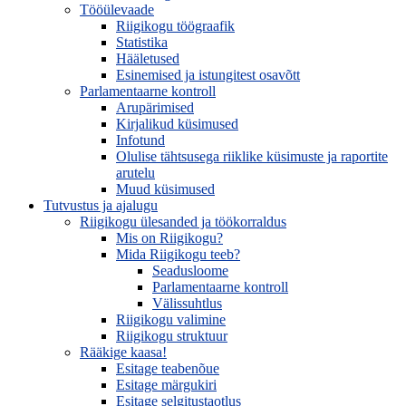
Tööülevaade
Riigikogu töögraafik
Statistika
Hääletused
Esinemised ja istungitest osavõtt
Parlamentaarne kontroll
Arupärimised
Kirjalikud küsimused
Infotund
Olulise tähtsusega riiklike küsimuste ja raportite
arutelu
Muud küsimused
Tutvustus ja ajalugu
Riigikogu ülesanded ja töökorraldus
Mis on Riigikogu?
Mida Riigikogu teeb?
Seadusloome
Parlamentaarne kontroll
Välissuhtlus
Riigikogu valimine
Riigikogu struktuur
Rääkige kaasa!
Esitage teabenõue
Esitage märgukiri
Esitage selgitustaotlus