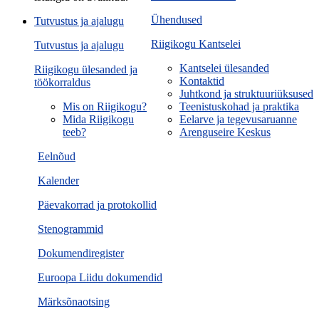
Ühendused
Tutvustus ja ajalugu
Riigikogu Kantselei
Tutvustus ja ajalugu
Kantselei ülesanded
Riigikogu ülesanded ja
Kontaktid
töökorraldus
Juhtkond ja struktuuriüksused
Mis on Riigikogu?
Teenistuskohad ja praktika
Mida Riigikogu
Eelarve ja tegevusaruanne
teeb?
Arenguseire Keskus
Eelnõud
Kalender
Päevakorrad ja protokollid
Stenogrammid
Dokumendiregister
Euroopa Liidu dokumendid
Märksõnaotsing