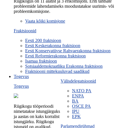
Riigikogus on 11 alatist ja 3 erikomisjoni. Eriti tähtsate
probleemide lahendamiseks moodustatakse uurimis- või
probleemkomisjone.
Vaata kõiki komisjone
Fraktsioonid
Eesti 200 fraktsioon
Eesti Keskerakonna fraktsioon
Eesti Konservatiivse Rahvaerakonna fraktsioon
Eesti Reformierakonna fraktsioon
Isamaa fraktsioon
Sotsiaaldemokraatliku Erakonna fraktsioon
Fraktsiooni mittekuuluvad saadikud
Tegevus
Välisdelegatsioonid
Tegevus
NATO PA
ENPA
BA
Riigikogu tööperioodi
OSCE PA
nimetatakse istungjärguks
IPU
ja aastas on kaks korralist
EPK
istungjärku. Riigikogu
Parlamendirühmad
istungid on avalikud.