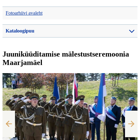
Fotoarhiivi avaleht
Kataloogipuu
Juuniküüditamise mälestustseremoonia
Maarjamäel