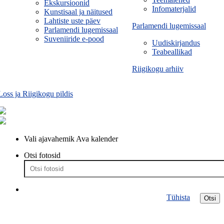
Ekskursioonid
Infomaterjalid
Kunstisaal ja näitused
Lahtiste uste päev
Parlamendi lugemissaal
Parlamendi lugemissaal
Suveniiride e-pood
Uudiskirjandus
Teabeallikad
Riigikogu arhiiv
Loss ja Riigikogu pildis
Vali ajavahemik
Ava kalender
Otsi fotosid
Tühista
Otsi