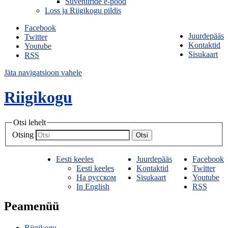
Suveniiride e-pood
Loss ja Riigikogu pildis
Facebook
Juurdepääs
Twitter
Kontaktid
Youtube
Sisukaart
RSS
Jäta navigatsioon vahele
Riigikogu
Otsi lehelt
Otsing
Otsi
Eesti keeles
Juurdepääs
Facebook
Eesti keeles
Kontaktid
Twitter
На русском
Sisukaart
Youtube
In English
RSS
Peamenüü
Riigikogu