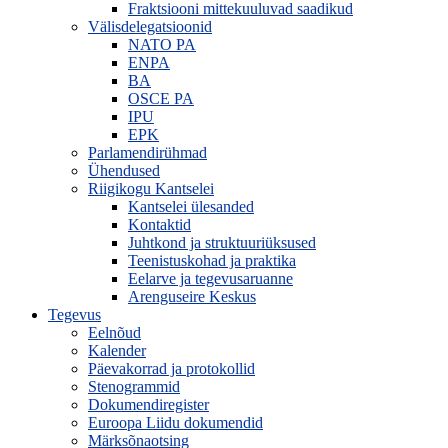
Fraktsiooni mittekuuluvad saadikud
Välisdelegatsioonid
NATO PA
ENPA
BA
OSCE PA
IPU
EPK
Parlamendirühmad
Ühendused
Riigikogu Kantselei
Kantselei ülesanded
Kontaktid
Juhtkond ja struktuuriüksused
Teenistuskohad ja praktika
Eelarve ja tegevusaruanne
Arenguseire Keskus
Tegevus
Eelnõud
Kalender
Päevakorrad ja protokollid
Stenogrammid
Dokumendiregister
Euroopa Liidu dokumendid
Märksõnaotsing