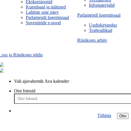
Ekskursioonid
Infomaterjalid
Kunstisaal ja näitused
Lahtiste uste päev
Parlamendi lugemissaal
Parlamendi lugemissaal
Suveniiride e-pood
Uudiskirjandus
Teabeallikad
Riigikogu arhiiv
Loss ja Riigikogu pildis
Vali ajavahemik
Ava kalender
Otsi fotosid
Tühista
Otsi