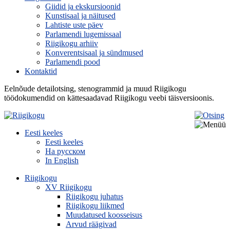
Giidid ja ekskursioonid
Kunstisaal ja näitused
Lahtiste uste päev
Parlamendi lugemissaal
Riigikogu arhiiv
Konverentsisaal ja sündmused
Parlamendi pood
Kontaktid
Eelnõude detailotsing, stenogrammid ja muud Riigikogu
töödokumendid on kättesaadavad Riigikogu veebi täisversioonis.
Eesti keeles
Eesti keeles
На русском
In English
Riigikogu
XV Riigikogu
Riigikogu juhatus
Riigikogu liikmed
Muudatused koosseisus
Arvud räägivad