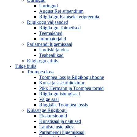
Uuringud
Uuringud
August Rei stipendium
Riigikogu Kantselei eripreemia
Riigikogu väljaanded
Riigikogu Toimetised
Teemalehed
Infomaterjalid
Parlamendi lugemissaal
Uudiskirjandus
Teabeallikad
Riigikogu arhiiv
Tulge külla
Toompea loss
Toompea loss ja Riigikogu hoone
Kunst ja sisearhitektuur
Pikk Hermann ja Toompea tornid
Riigikogu istungisaal
Valge saal
Ringkäik Toompea lossis
Külastage Riigikogu
Ekskursioonid
Kunstisaal ja näitused
Lahtiste uste päev
Parlamendi lugemissaal