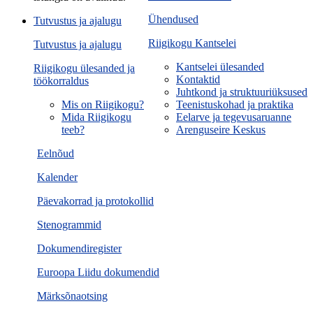
Ühendused
Tutvustus ja ajalugu
Riigikogu Kantselei
Tutvustus ja ajalugu
Kantselei ülesanded
Riigikogu ülesanded ja
Kontaktid
töökorraldus
Juhtkond ja struktuuriüksused
Mis on Riigikogu?
Teenistuskohad ja praktika
Mida Riigikogu
Eelarve ja tegevusaruanne
teeb?
Arenguseire Keskus
Eelnõud
Kalender
Päevakorrad ja protokollid
Stenogrammid
Dokumendiregister
Euroopa Liidu dokumendid
Märksõnaotsing