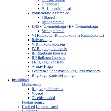
Ühendused
Parlamendirühmad
Põhiseaduse Assamblee
Liikmed
Stenogrammid
ENSV Ülemnõukogu / EV Ülemnõukogu
Stenogrammid
VI Riigikogu (Riigivolikogu ja Riiginõukogu)
Rahvuskogu
V Riigikogu koosseis
IV Riigikogu koosseis
III Riigikogu koosseis
II Riigikogu koosseis
I Riigikogu koosseis
Asutav Kogu
Eestimaa ajutine maanõukogu ehk maapäev
Riigikogu Kantselei ajalugu
Infoallikad
Multimeedia
Riigikogu fotoarhiiv
Videod
Otseülekanded
Fookusteemad
Uudised ja pressiteated