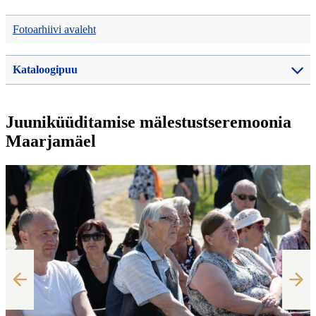
Fotoarhiivi avaleht
Kataloogipuu
Juuniküüditamise mälestustseremoonia
Maarjamäel