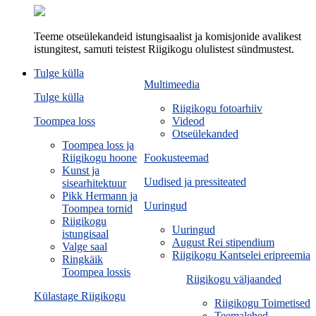
Teeme otseülekandeid istungisaalist ja komisjonide avalikest
istungitest, samuti teistest Riigikogu olulistest sündmustest.
Tulge külla
Multimeedia
Tulge külla
Riigikogu fotoarhiiv
Toompea loss
Videod
Otseülekanded
Toompea loss ja
Riigikogu hoone
Fookusteemad
Kunst ja
Uudised ja pressiteated
sisearhitektuur
Pikk Hermann ja
Uuringud
Toompea tornid
Riigikogu
Uuringud
istungisaal
August Rei stipendium
Valge saal
Riigikogu Kantselei eripreemia
Ringkäik
Toompea lossis
Riigikogu väljaanded
Külastage Riigikogu
Riigikogu Toimetised
Teemalehed