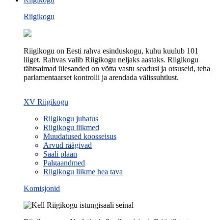
Riigikogu
Riigikogu on Eesti rahva esinduskogu, kuhu kuulub 101
liiget. Rahvas valib Riigikogu neljaks aastaks. Riigikogu
tähtsaimad ülesanded on võtta vastu seadusi ja otsuseid, teha
parlamentaarset kontrolli ja arendada välissuhtlust.
XV Riigikogu
Riigikogu juhatus
Riigikogu liikmed
Muudatused koosseisus
Arvud räägivad
Saali plaan
Palgaandmed
Riigikogu liikme hea tava
Komisjonid