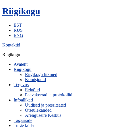
Riigikogu
EST
RUS
ENG
Kontaktid
Riigikogu
Avaleht
Riigikogu
Riigikogu liikmed
Komisjonid
Tegevus
Eelnõud
Päevakorrad ja protokollid
Infoallikad
Uudised ja pressiteated
Otseülekanded
Arenguseire Keskus
Tagasiside
Tulge külla