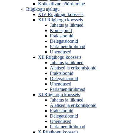
Kollektiivne pöördumine
Riigikogu ajalugu
XIV Riigikogu koosseis
XIII Riigikogu koosseis
Juhatus ja liikmed
Komisjonid
Fraktsioonid
Delegatsioonid
Parlamendirühmad
Ühendused
XII Riigikogu koosseis
Juhatus ja liikmed
Alatised ja erikomisjonid
Fraktsioonid
Delegatsioonid
Ühendused
Parlamendirühmad
XI Riigikogu koosseis
Juhatus ja liikmed
Alatised ja erikomisjonid
Fraktsioonid
Delegatsioonid
Ühendused
Parlamendirühmad
X Riigikogu koosseis