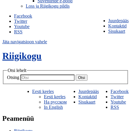
Suveniiride e-pood
Loss ja Riigikogu pildis
Facebook
Juurdepääs
Twitter
Kontaktid
Youtube
Sisukaart
RSS
Jäta navigatsioon vahele
Riigikogu
Otsi lehelt
Otsing
Otsi
Eesti keeles
Juurdepääs
Facebook
Eesti keeles
Kontaktid
Twitter
На русском
Sisukaart
Youtube
In English
RSS
Peamenüü
Riigikogu