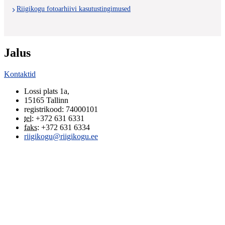
Riigikogu fotoarhiivi kasutustingimused
Jalus
Kontaktid
Lossi plats 1a
,
15165
Tallinn
registrikood: 74000101
tel
:
+372 631 6331
faks
:
+372 631 6334
riigikogu@riigikogu.ee