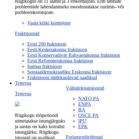
Riigikogus on 11 alatist ja 3 erikomisjoni. Eriti tähtsate
probleemide lahendamiseks moodustatakse uurimis- või
probleemkomisjone.
Vaata kõiki komisjone
Fraktsioonid
Eesti 200 fraktsioon
Eesti Keskerakonna fraktsioon
Eesti Konservatiivse Rahvaerakonna fraktsioon
Eesti Reformierakonna fraktsioon
Isamaa fraktsioon
Sotsiaaldemokraatliku Erakonna fraktsioon
Fraktsiooni mittekuuluvad saadikud
Tegevus
Välisdelegatsioonid
Tegevus
NATO PA
ENPA
BA
Riigikogu tööperioodi
OSCE PA
nimetatakse istungjärguks
IPU
ja aastas on kaks korralist
EPK
istungjärku. Riigikogu
Parlamendirühmad
istungid on avalikud.