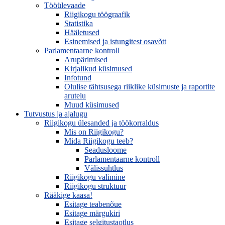
Tööülevaade
Riigikogu töögraafik
Statistika
Hääletused
Esinemised ja istungitest osavõtt
Parlamentaarne kontroll
Arupärimised
Kirjalikud küsimused
Infotund
Olulise tähtsusega riiklike küsimuste ja raportite
arutelu
Muud küsimused
Tutvustus ja ajalugu
Riigikogu ülesanded ja töökorraldus
Mis on Riigikogu?
Mida Riigikogu teeb?
Seadusloome
Parlamentaarne kontroll
Välissuhtlus
Riigikogu valimine
Riigikogu struktuur
Rääkige kaasa!
Esitage teabenõue
Esitage märgukiri
Esitage selgitustaotlus