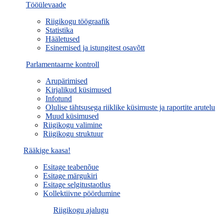
Tööülevaade
Riigikogu töögraafik
Statistika
Hääletused
Esinemised ja istungitest osavõtt
Parlamentaarne kontroll
Arupärimised
Kirjalikud küsimused
Infotund
Olulise tähtsusega riiklike küsimuste ja raportite arutelu
Muud küsimused
Riigikogu valimine
Riigikogu struktuur
Rääkige kaasa!
Esitage teabenõue
Esitage märgukiri
Esitage selgitustaotlus
Kollektiivne pöördumine
Riigikogu ajalugu