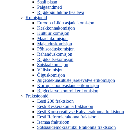
Saali plaan
Palgaandmed
Riigikogu liikme hea tava
Komisjonid
Euroopa Liidu asjade komisjon
Keskkonnakomisjon
Kultuurikomisjon
Maaelukomisjon
Majanduskomisjon
Põhiseaduskomisjon
Rahanduskomisjon
Riigikaitsekomisjon
Sotsiaalkomisjon
Väliskomisjon
Õiguskomisjon
Julgeolekuasutuste järelevalve erikomisjon
Korruptsioonivastane erikomisjon
Riigieelarve kontrolli erikomisjon
Fraktsioonid
Eesti 200 fraktsioon
Eesti Keskerakonna fraktsioon
Eesti Konservatiivse Rahvaerakonna fraktsioon
Eesti Reformierakonna fraktsioon
Isamaa fraktsioon
Sotsiaaldemokraatliku Erakonna fraktsioon