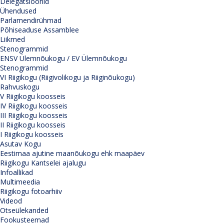
Delegatsioonid
Ühendused
Parlamendirühmad
Põhiseaduse Assamblee
Liikmed
Stenogrammid
ENSV Ülemnõukogu / EV Ülemnõukogu
Stenogrammid
VI Riigikogu (Riigivolikogu ja Riiginõukogu)
Rahvuskogu
V Riigikogu koosseis
IV Riigikogu koosseis
III Riigikogu koosseis
II Riigikogu koosseis
I Riigikogu koosseis
Asutav Kogu
Eestimaa ajutine maanõukogu ehk maapäev
Riigikogu Kantselei ajalugu
Infoallikad
Multimeedia
Riigikogu fotoarhiiv
Videod
Otseülekanded
Fookusteemad