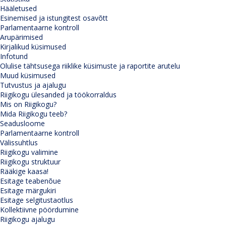
Hääletused
Esinemised ja istungitest osavõtt
Parlamentaarne kontroll
Arupärimised
Kirjalikud küsimused
Infotund
Olulise tähtsusega riiklike küsimuste ja raportite arutelu
Muud küsimused
Tutvustus ja ajalugu
Riigikogu ülesanded ja töökorraldus
Mis on Riigikogu?
Mida Riigikogu teeb?
Seadusloome
Parlamentaarne kontroll
Välissuhtlus
Riigikogu valimine
Riigikogu struktuur
Rääkige kaasa!
Esitage teabenõue
Esitage märgukiri
Esitage selgitustaotlus
Kollektiivne pöördumine
Riigikogu ajalugu