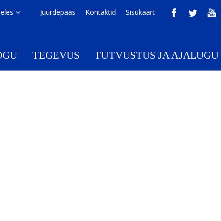
eeles
Juurdepääs
Kontaktid
Sisukaart
OGU
TEGEVUS
TUTVUSTUS JA AJALUGU