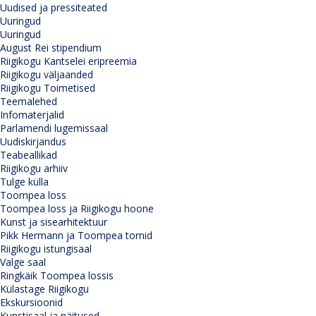
Uudised ja pressiteated
Uuringud
Uuringud
August Rei stipendium
Riigikogu Kantselei eripreemia
Riigikogu väljaanded
Riigikogu Toimetised
Teemalehed
Infomaterjalid
Parlamendi lugemissaal
Uudiskirjandus
Teabeallikad
Riigikogu arhiiv
Tulge külla
Toompea loss
Toompea loss ja Riigikogu hoone
Kunst ja sisearhitektuur
Pikk Hermann ja Toompea tornid
Riigikogu istungisaal
Valge saal
Ringkäik Toompea lossis
Külastage Riigikogu
Ekskursioonid
Kunstisaal ja näitused