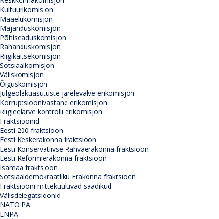
Keskkonnakomisjon
Kultuurikomisjon
Maaelukomisjon
Majanduskomisjon
Põhiseaduskomisjon
Rahanduskomisjon
Riigikaitsekomisjon
Sotsiaalkomisjon
Väliskomisjon
Õiguskomisjon
Julgeolekuasutuste järelevalve erikomisjon
Korruptsioonivastane erikomisjon
Riigieelarve kontrolli erikomisjon
Fraktsioonid
Eesti 200 fraktsioon
Eesti Keskerakonna fraktsioon
Eesti Konservatiivse Rahvaerakonna fraktsioon
Eesti Reformierakonna fraktsioon
Isamaa fraktsioon
Sotsiaaldemokraatliku Erakonna fraktsioon
Fraktsiooni mittekuuluvad saadikud
Välisdelegatsioonid
NATO PA
ENPA