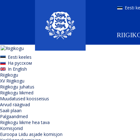
Eesti k
RIIGIK
Eesti keeles
На русском
In English
Riigikogu
XV Riigikogu
Riigikogu juhatus
Riigikogu liikmed
Muudatused koosseisus
Arvud räägivad
Saali plaan
Palgaandmed
Riigikogu liikme hea tava
Komisjonid
Euroopa Liidu asjade komisjon