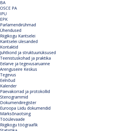
BA
OSCE PA
IPU
EPK
Parlamendirühmad
Ühendused
Riigikogu Kantselei
Kantselei ülesanded
Kontaktid
Juhtkond ja struktuuriüksused
Teenistuskohad ja praktika
Eelarve ja tegevusaruanne
Arenguseire Keskus
Tegevus
Eelnõud
Kalender
Päevakorrad ja protokollid
Stenogrammid
Dokumendiregister
Euroopa Liidu dokumendid
Märksõnaotsing
Tööülevaade
Riigikogu töögraafik
Statistika