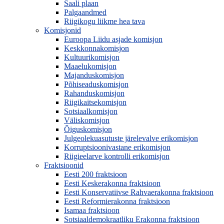
Saali plaan
Palgaandmed
Riigikogu liikme hea tava
Komisjonid
Euroopa Liidu asjade komisjon
Keskkonnakomisjon
Kultuurikomisjon
Maaelukomisjon
Majanduskomisjon
Põhiseaduskomisjon
Rahanduskomisjon
Riigikaitsekomisjon
Sotsiaalkomisjon
Väliskomisjon
Õiguskomisjon
Julgeolekuasutuste järelevalve erikomisjon
Korruptsioonivastane erikomisjon
Riigieelarve kontrolli erikomisjon
Fraktsioonid
Eesti 200 fraktsioon
Eesti Keskerakonna fraktsioon
Eesti Konservatiivse Rahvaerakonna fraktsioon
Eesti Reformierakonna fraktsioon
Isamaa fraktsioon
Sotsiaaldemokraatliku Erakonna fraktsioon