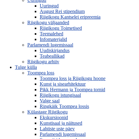
Uuringud
Uuringud
August Rei stipendium
Riigikogu Kantselei eripreemia
Riigikogu väljaanded
Riigikogu Toimetised
Teemalehed
Infomaterjalid
Parlamendi lugemissaal
Uudiskirjandus
Teabeallikad
Riigikogu arhiiv
Tulge külla
Toompea loss
Toompea loss ja Riigikogu hoone
Kunst ja sisearhitektuur
Pikk Hermann ja Toompea tornid
Riigikogu istungisaal
Valge saal
Ringkäik Toompea lossis
Külastage Riigikogu
Ekskursioonid
Kunstisaal ja näitused
Lahtiste uste päev
Parlamendi lugemissaal