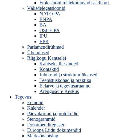
Fraktsiooni mittekuuluvad saadikud
Välisdelegatsioonid
NATO PA
ENPA
BA
OSCE PA
IPU
EPK
Parlamendirühmad
Ühendused
Riigikogu Kantselei
Kantselei ülesanded
Kontaktid
Juhtkond ja struktuuriüksused
Teenistuskohad ja praktika
Eelarve ja tegevusaruanne
Arenguseire Keskus
Tegevus
Eelnõud
Kalender
Päevakorrad ja protokollid
Stenogrammid
Dokumendiregister
Euroopa Liidu dokumendid
Märksõnaotsing