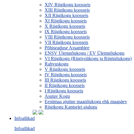
XIV Riigikogu koosseis
XIII Riigikogu koosseis
XII Riigikogu koosseis
XI Riigikogu koosseis
X Riigikogu koosseis
IX Riigikogu koosseis
VIII Riigikogu koosseis
VII Riigikogu koosseis
Põhiseaduse Assamblee
ENSV Ülemnõukogu / EV Ülemnõukogu
VI Riigikogu (Riigivolikogu ja Riiginõukogu)
Rahvuskogu
V Riigikogu koosseis
IV Riigikogu koosseis
III Riigikogu koosseis
II Riigikogu koosseis
I Riigikogu koosseis
Asutav Kogu
Eestimaa ajutine maanõukogu ehk maapäev
Riigikogu Kantselei ajalugu
Infoallikad
Infoallikad