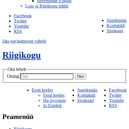
Suveniiride e-pood
Loss ja Riigikogu pildis
Facebook
Juurdepääs
Twitter
Kontaktid
Youtube
Sisukaart
RSS
Jäta navigatsioon vahele
Riigikogu
Otsi lehelt
Otsing
Otsi
Eesti keeles
Juurdepääs
Facebook
Eesti keeles
Kontaktid
Twitter
На русском
Sisukaart
Youtube
In English
RSS
Peamenüü
Riigikogu