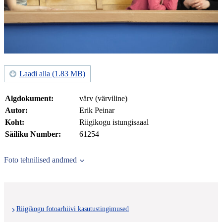
Laadi alla (1.83 MB)
Algdokument:
värv (värviline)
Autor:
Erik Peinar
Koht:
Riigikogu istungisaaal
Säiliku Number:
61254
Foto tehnilised andmed
Riigikogu fotoarhiivi kasutustingimused