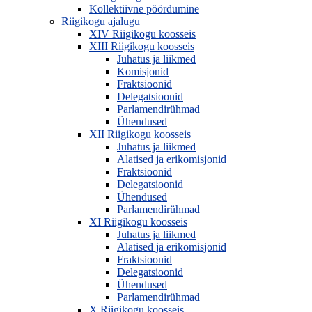
Kollektiivne pöördumine
Riigikogu ajalugu
XIV Riigikogu koosseis
XIII Riigikogu koosseis
Juhatus ja liikmed
Komisjonid
Fraktsioonid
Delegatsioonid
Parlamendirühmad
Ühendused
XII Riigikogu koosseis
Juhatus ja liikmed
Alatised ja erikomisjonid
Fraktsioonid
Delegatsioonid
Ühendused
Parlamendirühmad
XI Riigikogu koosseis
Juhatus ja liikmed
Alatised ja erikomisjonid
Fraktsioonid
Delegatsioonid
Ühendused
Parlamendirühmad
X Riigikogu koosseis