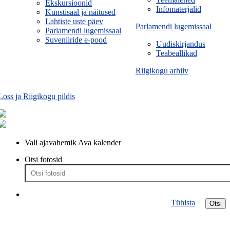
Ekskursioonid
Infomaterjalid
Kunstisaal ja näitused
Lahtiste uste päev
Parlamendi lugemissaal
Parlamendi lugemissaal
Suveniiride e-pood
Uudiskirjandus
Teabeallikad
Riigikogu arhiiv
Loss ja Riigikogu pildis
Vali ajavahemik
Ava kalender
Otsi fotosid
Tühista
Otsi