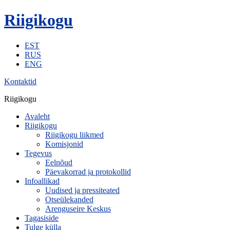
Riigikogu
EST
RUS
ENG
Kontaktid
Riigikogu
Avaleht
Riigikogu
Riigikogu liikmed
Komisjonid
Tegevus
Eelnõud
Päevakorrad ja protokollid
Infoallikad
Uudised ja pressiteated
Otseülekanded
Arenguseire Keskus
Tagasiside
Tulge külla