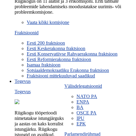
Riigikogus on 11 alatist ja 3 erikomisjoni. Eriti tähtsate
probleemide lahendamiseks moodustatakse uurimis- või
probleemkomisjone.
Vaata kõiki komisjone
Fraktsioonid
Eesti 200 fraktsioon
Eesti Keskerakonna fraktsioon
Eesti Konservatiivse Rahvaerakonna fraktsioon
Eesti Reformierakonna fraktsioon
Isamaa fraktsioon
Sotsiaaldemokraatliku Erakonna fraktsioon
Fraktsiooni mittekuuluvad saadikud
Tegevus
Välisdelegatsioonid
Tegevus
NATO PA
ENPA
BA
Riigikogu tööperioodi
OSCE PA
nimetatakse istungjärguks
IPU
ja aastas on kaks korralist
EPK
istungjärku. Riigikogu
Parlamendirühmad
istungid on avalikud.