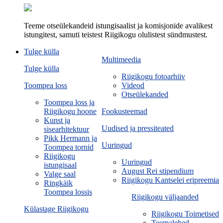
Teeme otseülekandeid istungisaalist ja komisjonide avalikest
istungitest, samuti teistest Riigikogu olulistest sündmustest.
Tulge külla
Multimeedia
Tulge külla
Riigikogu fotoarhiiv
Toompea loss
Videod
Otseülekanded
Toompea loss ja
Riigikogu hoone
Fookusteemad
Kunst ja
Uudised ja pressiteated
sisearhitektuur
Pikk Hermann ja
Uuringud
Toompea tornid
Riigikogu
Uuringud
istungisaal
August Rei stipendium
Valge saal
Riigikogu Kantselei eripreemia
Ringkäik
Toompea lossis
Riigikogu väljaanded
Külastage Riigikogu
Riigikogu Toimetised
Teemalehed