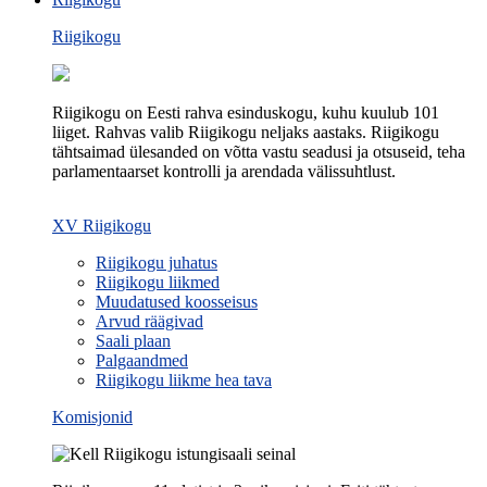
Riigikogu
Riigikogu on Eesti rahva esinduskogu, kuhu kuulub 101
liiget. Rahvas valib Riigikogu neljaks aastaks. Riigikogu
tähtsaimad ülesanded on võtta vastu seadusi ja otsuseid, teha
parlamentaarset kontrolli ja arendada välissuhtlust.
XV Riigikogu
Riigikogu juhatus
Riigikogu liikmed
Muudatused koosseisus
Arvud räägivad
Saali plaan
Palgaandmed
Riigikogu liikme hea tava
Komisjonid