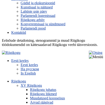
Giidid ja ekskursioonid
Kunstisaal ja näitused
Lahtiste uste päev
Parlamendi lugemissaal
Riigikogu arhiiv
Konverentsisaal ja sündmused
Parlamendi pood
Kontaktid
Eelnõude detailotsing, stenogrammid ja muud Riigikogu
töödokumendid on kättesaadavad Riigikogu veebi täisversioonis.
Eesti keeles
Eesti keeles
На русском
In English
Riigikogu
XV Riigikogu
Riigikogu juhatus
Riigikogu liikmed
Muudatused koosseisus
Arvud räägivad