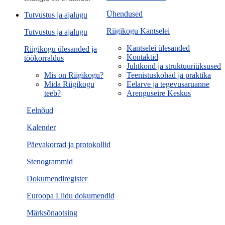
Ühendused
Tutvustus ja ajalugu
Riigikogu Kantselei
Tutvustus ja ajalugu
Kantselei ülesanded
Riigikogu ülesanded ja
Kontaktid
töökorraldus
Juhtkond ja struktuuriüksused
Mis on Riigikogu?
Teenistuskohad ja praktika
Mida Riigikogu
Eelarve ja tegevusaruanne
teeb?
Arenguseire Keskus
Eelnõud
Kalender
Päevakorrad ja protokollid
Stenogrammid
Dokumendiregister
Euroopa Liidu dokumendid
Märksõnaotsing