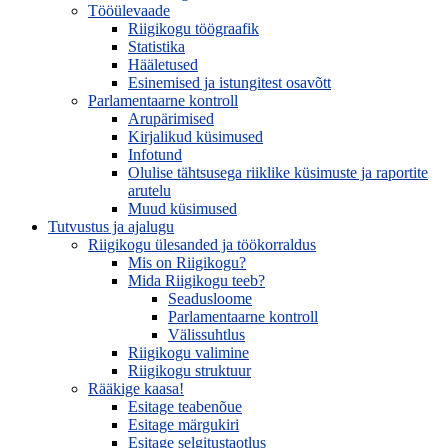
Tööülevaade
Riigikogu töögraafik
Statistika
Hääletused
Esinemised ja istungitest osavõtt
Parlamentaarne kontroll
Arupärimised
Kirjalikud küsimused
Infotund
Olulise tähtsusega riiklike küsimuste ja raportite
arutelu
Muud küsimused
Tutvustus ja ajalugu
Riigikogu ülesanded ja töökorraldus
Mis on Riigikogu?
Mida Riigikogu teeb?
Seadusloome
Parlamentaarne kontroll
Välissuhtlus
Riigikogu valimine
Riigikogu struktuur
Rääkige kaasa!
Esitage teabenõue
Esitage märgukiri
Esitage selgitustaotlus