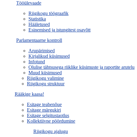
Tööülevaade
Riigikogu töögraafik
Statistika
Hääletused
Esinemised ja istungitest osavõtt
Parlamentaarne kontroll
Arupärimised
Kirjalikud küsimused
Infotund
Olulise tähtsusega riiklike küsimuste ja raportite arutelu
Muud küsimused
Riigikogu valimine
Riigikogu struktuur
Rääkige kaasa!
Esitage teabenõue
Esitage märgukiri
Esitage selgitustaotlus
Kollektiivne pöördumine
Riigikogu ajalugu