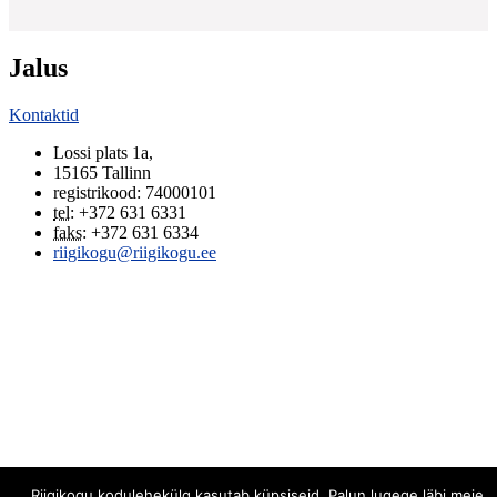
Jalus
Kontaktid
Lossi plats 1a
,
15165
Tallinn
registrikood: 74000101
tel
:
+372 631 6331
faks
:
+372 631 6334
riigikogu@riigikogu.ee
Riigikogu kodulehekülg kasutab küpsiseid. Palun lugege läbi meie