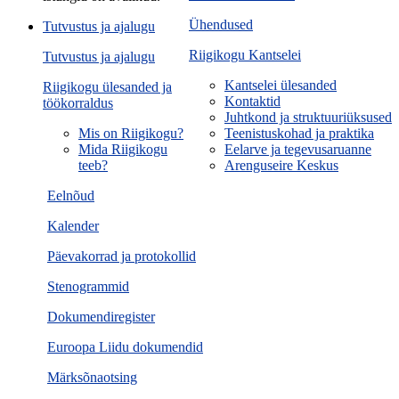
Ühendused
Tutvustus ja ajalugu
Riigikogu Kantselei
Tutvustus ja ajalugu
Kantselei ülesanded
Riigikogu ülesanded ja
Kontaktid
töökorraldus
Juhtkond ja struktuuriüksused
Mis on Riigikogu?
Teenistuskohad ja praktika
Mida Riigikogu
Eelarve ja tegevusaruanne
teeb?
Arenguseire Keskus
Eelnõud
Kalender
Päevakorrad ja protokollid
Stenogrammid
Dokumendiregister
Euroopa Liidu dokumendid
Märksõnaotsing