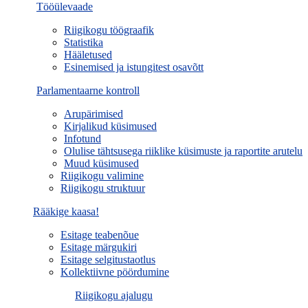
Tööülevaade
Riigikogu töögraafik
Statistika
Hääletused
Esinemised ja istungitest osavõtt
Parlamentaarne kontroll
Arupärimised
Kirjalikud küsimused
Infotund
Olulise tähtsusega riiklike küsimuste ja raportite arutelu
Muud küsimused
Riigikogu valimine
Riigikogu struktuur
Rääkige kaasa!
Esitage teabenõue
Esitage märgukiri
Esitage selgitustaotlus
Kollektiivne pöördumine
Riigikogu ajalugu