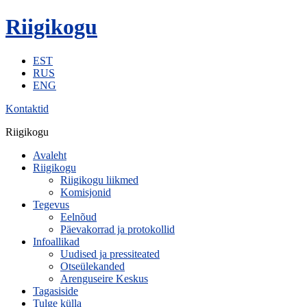
Riigikogu
EST
RUS
ENG
Kontaktid
Riigikogu
Avaleht
Riigikogu
Riigikogu liikmed
Komisjonid
Tegevus
Eelnõud
Päevakorrad ja protokollid
Infoallikad
Uudised ja pressiteated
Otseülekanded
Arenguseire Keskus
Tagasiside
Tulge külla