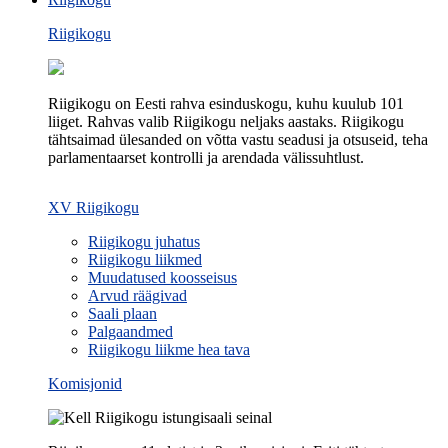
Riigikogu
Riigikogu on Eesti rahva esinduskogu, kuhu kuulub 101
liiget. Rahvas valib Riigikogu neljaks aastaks. Riigikogu
tähtsaimad ülesanded on võtta vastu seadusi ja otsuseid, teha
parlamentaarset kontrolli ja arendada välissuhtlust.
XV Riigikogu
Riigikogu juhatus
Riigikogu liikmed
Muudatused koosseisus
Arvud räägivad
Saali plaan
Palgaandmed
Riigikogu liikme hea tava
Komisjonid