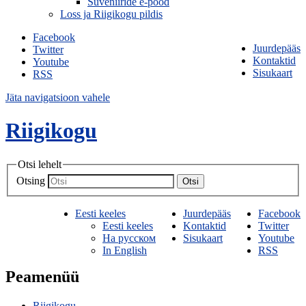
Suveniiride e-pood
Loss ja Riigikogu pildis
Facebook
Juurdepääs
Twitter
Kontaktid
Youtube
Sisukaart
RSS
Jäta navigatsioon vahele
Riigikogu
Otsi lehelt
Otsing
Otsi
Eesti keeles
Juurdepääs
Facebook
Eesti keeles
Kontaktid
Twitter
На русском
Sisukaart
Youtube
In English
RSS
Peamenüü
Riigikogu