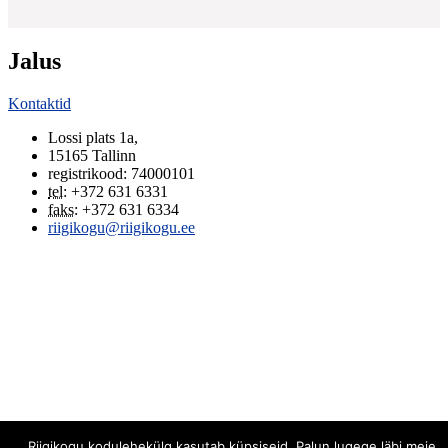
Jalus
Kontaktid
Lossi plats 1a
,
15165
Tallinn
registrikood: 74000101
tel
:
+372 631 6331
faks
:
+372 631 6334
riigikogu@riigikogu.ee
Riigikogu kodulehekülg kasutab küpsiseid. Palun lugege läbi meie