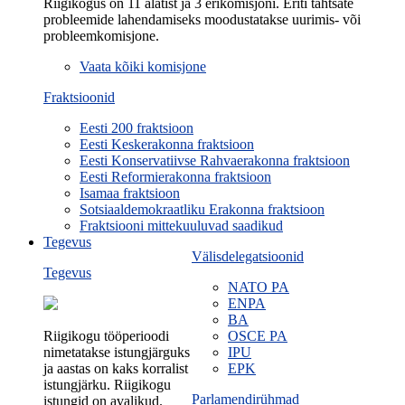
Riigikogus on 11 alatist ja 3 erikomisjoni. Eriti tähtsate
probleemide lahendamiseks moodustatakse uurimis- või
probleemkomisjone.
Vaata kõiki komisjone
Fraktsioonid
Eesti 200 fraktsioon
Eesti Keskerakonna fraktsioon
Eesti Konservatiivse Rahvaerakonna fraktsioon
Eesti Reformierakonna fraktsioon
Isamaa fraktsioon
Sotsiaaldemokraatliku Erakonna fraktsioon
Fraktsiooni mittekuuluvad saadikud
Tegevus
Välisdelegatsioonid
Tegevus
NATO PA
ENPA
BA
Riigikogu tööperioodi
OSCE PA
nimetatakse istungjärguks
IPU
ja aastas on kaks korralist
EPK
istungjärku. Riigikogu
Parlamendirühmad
istungid on avalikud.