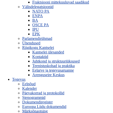
Fraktsiooni mittekuuluvad saadikud
Välisdelegatsioonid
NATO PA
ENPA
BA
OSCE PA
IPU
EPK
Parlamendirühmad
Ühendused
Riigikogu Kantselei
Kantselei ülesanded
Kontaktid
Juhtkond ja struktuuriüksused
Teenistuskohad ja praktika
Eelarve ja tegevusaruanne
Arenguseire Keskus
Tegevus
Eelnõud
Kalender
Päevakorrad ja protokollid
Stenogrammid
Dokumendiregister
Euroopa Liidu dokumendid
Märksõnaotsing