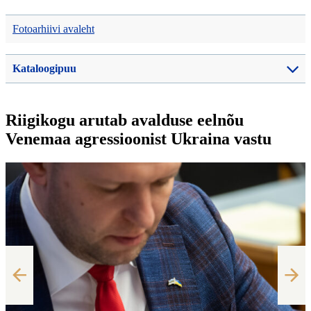
Fotoarhiivi avaleht
Kataloogipuu
Riigikogu arutab avalduse eelnõu
Venemaa agressioonist Ukraina vastu