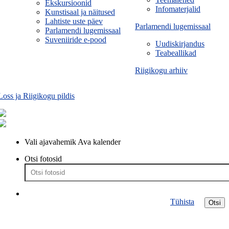
Ekskursioonid
Infomaterjalid
Kunstisaal ja näitused
Lahtiste uste päev
Parlamendi lugemissaal
Parlamendi lugemissaal
Suveniiride e-pood
Uudiskirjandus
Teabeallikad
Riigikogu arhiiv
Loss ja Riigikogu pildis
Vali ajavahemik
Ava kalender
Otsi fotosid
Tühista
Otsi