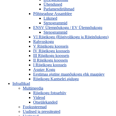
Ühendused
Parlamendirühmad
Põhiseaduse Assamblee
Liikmed
Stenogrammid
ENSV Ülemnõukogu / EV Ülemnõukogu
Stenogrammid
VI Riigikogu (Riigivolikogu ja Riiginõukogu)
Rahvuskogu
V Riigikogu koosseis
IV Riigikogu koosseis
III Riigikogu koosseis
II Riigikogu koosseis
I Riigikogu koosseis
Asutav Kogu
Eestimaa ajutine maanõukogu ehk maapäev
Riigikogu Kantselei ajalugu
Infoallikad
Multimeedia
Riigikogu fotoarhiiv
Videod
Otseülekanded
Fookusteemad
Uudised ja pressiteated