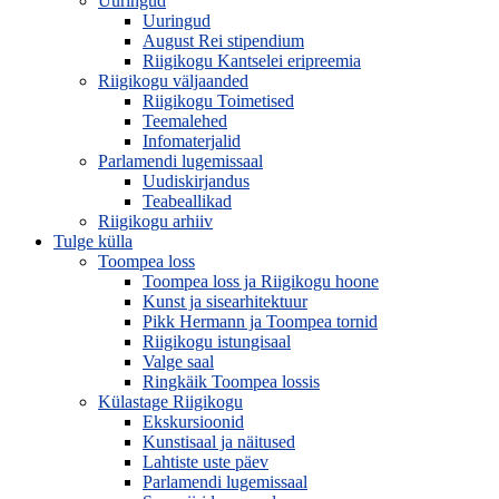
Uuringud
Uuringud
August Rei stipendium
Riigikogu Kantselei eripreemia
Riigikogu väljaanded
Riigikogu Toimetised
Teemalehed
Infomaterjalid
Parlamendi lugemissaal
Uudiskirjandus
Teabeallikad
Riigikogu arhiiv
Tulge külla
Toompea loss
Toompea loss ja Riigikogu hoone
Kunst ja sisearhitektuur
Pikk Hermann ja Toompea tornid
Riigikogu istungisaal
Valge saal
Ringkäik Toompea lossis
Külastage Riigikogu
Ekskursioonid
Kunstisaal ja näitused
Lahtiste uste päev
Parlamendi lugemissaal