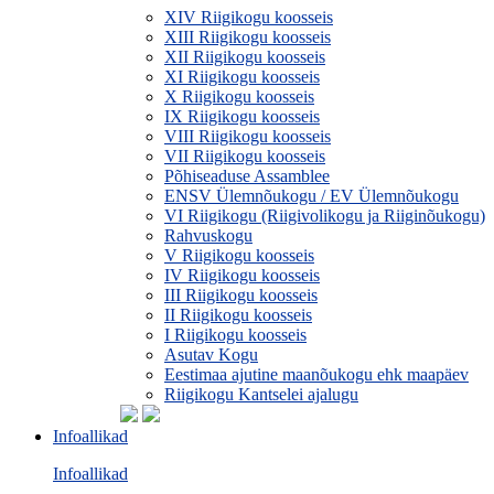
XIV Riigikogu koosseis
XIII Riigikogu koosseis
XII Riigikogu koosseis
XI Riigikogu koosseis
X Riigikogu koosseis
IX Riigikogu koosseis
VIII Riigikogu koosseis
VII Riigikogu koosseis
Põhiseaduse Assamblee
ENSV Ülemnõukogu / EV Ülemnõukogu
VI Riigikogu (Riigivolikogu ja Riiginõukogu)
Rahvuskogu
V Riigikogu koosseis
IV Riigikogu koosseis
III Riigikogu koosseis
II Riigikogu koosseis
I Riigikogu koosseis
Asutav Kogu
Eestimaa ajutine maanõukogu ehk maapäev
Riigikogu Kantselei ajalugu
Infoallikad
Infoallikad