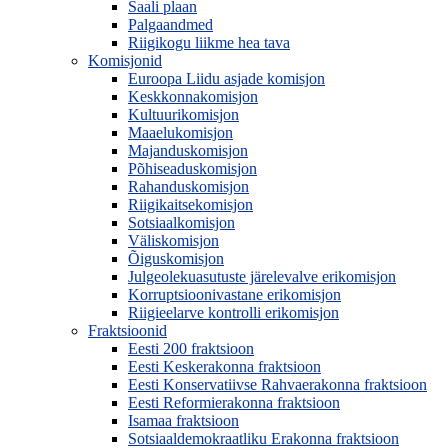
Saali plaan
Palgaandmed
Riigikogu liikme hea tava
Komisjonid
Euroopa Liidu asjade komisjon
Keskkonnakomisjon
Kultuurikomisjon
Maaelukomisjon
Majanduskomisjon
Põhiseaduskomisjon
Rahanduskomisjon
Riigikaitsekomisjon
Sotsiaalkomisjon
Väliskomisjon
Õiguskomisjon
Julgeolekuasutuste järelevalve erikomisjon
Korruptsioonivastane erikomisjon
Riigieelarve kontrolli erikomisjon
Fraktsioonid
Eesti 200 fraktsioon
Eesti Keskerakonna fraktsioon
Eesti Konservatiivse Rahvaerakonna fraktsioon
Eesti Reformierakonna fraktsioon
Isamaa fraktsioon
Sotsiaaldemokraatliku Erakonna fraktsioon