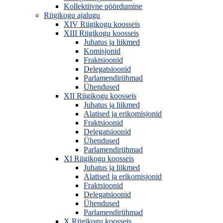
Kollektiivne pöördumine
Riigikogu ajalugu
XIV Riigikogu koosseis
XIII Riigikogu koosseis
Juhatus ja liikmed
Komisjonid
Fraktsioonid
Delegatsioonid
Parlamendirühmad
Ühendused
XII Riigikogu koosseis
Juhatus ja liikmed
Alatised ja erikomisjonid
Fraktsioonid
Delegatsioonid
Ühendused
Parlamendirühmad
XI Riigikogu koosseis
Juhatus ja liikmed
Alatised ja erikomisjonid
Fraktsioonid
Delegatsioonid
Ühendused
Parlamendirühmad
X Riigikogu koosseis