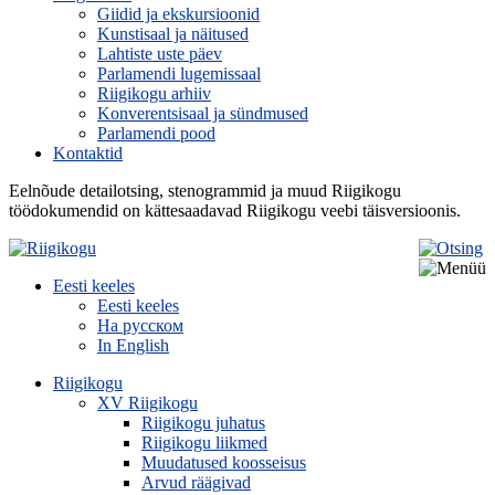
Giidid ja ekskursioonid
Kunstisaal ja näitused
Lahtiste uste päev
Parlamendi lugemissaal
Riigikogu arhiiv
Konverentsisaal ja sündmused
Parlamendi pood
Kontaktid
Eelnõude detailotsing, stenogrammid ja muud Riigikogu
töödokumendid on kättesaadavad Riigikogu veebi täisversioonis.
Eesti keeles
Eesti keeles
На русском
In English
Riigikogu
XV Riigikogu
Riigikogu juhatus
Riigikogu liikmed
Muudatused koosseisus
Arvud räägivad