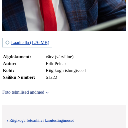
Laadi alla (1.76 MB)
Algdokument:
värv (värviline)
Autor:
Erik Peinar
Koht:
Riigikogu istungisaaal
Säiliku Number:
61222
Foto tehnilised andmed
Riigikogu fotoarhiivi kasutustingimused