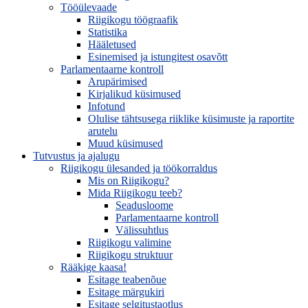
Tööülevaade
Riigikogu töögraafik
Statistika
Hääletused
Esinemised ja istungitest osavõtt
Parlamentaarne kontroll
Arupärimised
Kirjalikud küsimused
Infotund
Olulise tähtsusega riiklike küsimuste ja raportite
arutelu
Muud küsimused
Tutvustus ja ajalugu
Riigikogu ülesanded ja töökorraldus
Mis on Riigikogu?
Mida Riigikogu teeb?
Seadusloome
Parlamentaarne kontroll
Välissuhtlus
Riigikogu valimine
Riigikogu struktuur
Rääkige kaasa!
Esitage teabenõue
Esitage märgukiri
Esitage selgitustaotlus