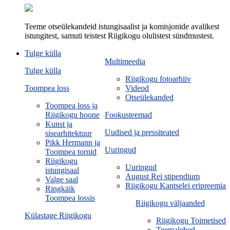
Teeme otseülekandeid istungisaalist ja komisjonide avalikest
istungitest, samuti teistest Riigikogu olulistest sündmustest.
Tulge külla
Multimeedia
Tulge külla
Riigikogu fotoarhiiv
Toompea loss
Videod
Otseülekanded
Toompea loss ja
Riigikogu hoone
Fookusteemad
Kunst ja
Uudised ja pressiteated
sisearhitektuur
Pikk Hermann ja
Uuringud
Toompea tornid
Riigikogu
Uuringud
istungisaal
August Rei stipendium
Valge saal
Riigikogu Kantselei eripreemia
Ringkäik
Toompea lossis
Riigikogu väljaanded
Külastage Riigikogu
Riigikogu Toimetised
Teemalehed