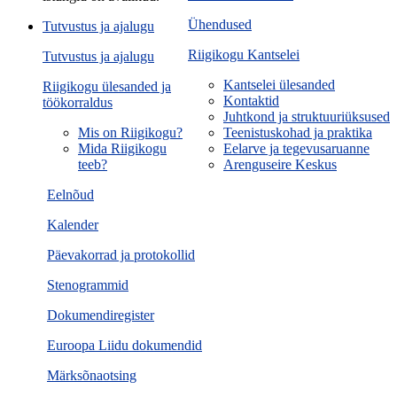
Ühendused
Tutvustus ja ajalugu
Riigikogu Kantselei
Tutvustus ja ajalugu
Kantselei ülesanded
Riigikogu ülesanded ja
Kontaktid
töökorraldus
Juhtkond ja struktuuriüksused
Mis on Riigikogu?
Teenistuskohad ja praktika
Mida Riigikogu
Eelarve ja tegevusaruanne
teeb?
Arenguseire Keskus
Eelnõud
Kalender
Päevakorrad ja protokollid
Stenogrammid
Dokumendiregister
Euroopa Liidu dokumendid
Märksõnaotsing