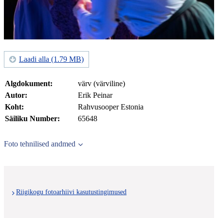
Laadi alla (1.79 MB)
Algdokument:
värv (värviline)
Autor:
Erik Peinar
Koht:
Rahvusooper Estonia
Säiliku Number:
65648
Foto tehnilised andmed
Riigikogu fotoarhiivi kasutustingimused