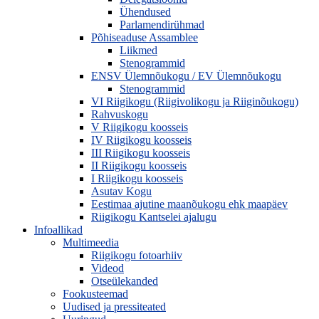
Ühendused
Parlamendirühmad
Põhiseaduse Assamblee
Liikmed
Stenogrammid
ENSV Ülemnõukogu / EV Ülemnõukogu
Stenogrammid
VI Riigikogu (Riigivolikogu ja Riiginõukogu)
Rahvuskogu
V Riigikogu koosseis
IV Riigikogu koosseis
III Riigikogu koosseis
II Riigikogu koosseis
I Riigikogu koosseis
Asutav Kogu
Eestimaa ajutine maanõukogu ehk maapäev
Riigikogu Kantselei ajalugu
Infoallikad
Multimeedia
Riigikogu fotoarhiiv
Videod
Otseülekanded
Fookusteemad
Uudised ja pressiteated