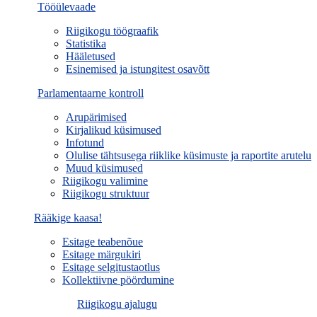
Tööülevaade
Riigikogu töögraafik
Statistika
Hääletused
Esinemised ja istungitest osavõtt
Parlamentaarne kontroll
Arupärimised
Kirjalikud küsimused
Infotund
Olulise tähtsusega riiklike küsimuste ja raportite arutelu
Muud küsimused
Riigikogu valimine
Riigikogu struktuur
Rääkige kaasa!
Esitage teabenõue
Esitage märgukiri
Esitage selgitustaotlus
Kollektiivne pöördumine
Riigikogu ajalugu