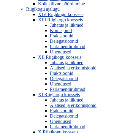
Kollektiivne pöördumine
Riigikogu ajalugu
XIV Riigikogu koosseis
XIII Riigikogu koosseis
Juhatus ja liikmed
Komisjonid
Fraktsioonid
Delegatsioonid
Parlamendirühmad
Ühendused
XII Riigikogu koosseis
Juhatus ja liikmed
Alatised ja erikomisjonid
Fraktsioonid
Delegatsioonid
Ühendused
Parlamendirühmad
XI Riigikogu koosseis
Juhatus ja liikmed
Alatised ja erikomisjonid
Fraktsioonid
Delegatsioonid
Ühendused
Parlamendirühmad
X Riigikogu koosseis