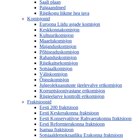
Saali plaan
Palgaandmed
Riigikogu liikme hea tava
Komisjonid
Euroopa Liidu asjade komisjon
Keskkonnakomisjon
Kultuurikomisjon
Maaelukomisjon
Majanduskomisjon
Põhiseaduskomisjon
Rahanduskomisjon
Riigikaitsekomisjon
Sotsiaalkomisjon
Väliskomisjon
Õiguskomisjon
Julgeolekuasutuste järelevalve erikomisjon
Korruptsioonivastane erikomisjon
Riigieelarve kontrolli erikomisjon
Fraktsioonid
Eesti 200 fraktsioon
Eesti Keskerakonna fraktsioon
Eesti Konservatiivse Rahvaerakonna fraktsioon
Eesti Reformierakonna fraktsioon
Isamaa fraktsioon
Sotsiaaldemokraatliku Erakonna fraktsioon