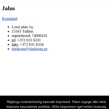
Jalus
Kontaktid
Lossi plats 1a
,
15165
Tallinn
registrikood: 74000101
tel
:
+372 631 6331
faks
:
+372 631 6334
riigikogu@riigikogu.ee
Riigikogu kodulehekülg kasutab küpsiseid. Palun lugege läbi meie
küpsiste kasutamise poliitika. Võite küpsistest igal hetkel loobuda,