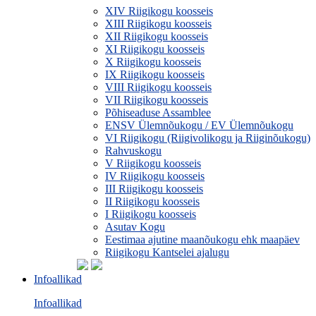
XIV Riigikogu koosseis
XIII Riigikogu koosseis
XII Riigikogu koosseis
XI Riigikogu koosseis
X Riigikogu koosseis
IX Riigikogu koosseis
VIII Riigikogu koosseis
VII Riigikogu koosseis
Põhiseaduse Assamblee
ENSV Ülemnõukogu / EV Ülemnõukogu
VI Riigikogu (Riigivolikogu ja Riiginõukogu)
Rahvuskogu
V Riigikogu koosseis
IV Riigikogu koosseis
III Riigikogu koosseis
II Riigikogu koosseis
I Riigikogu koosseis
Asutav Kogu
Eestimaa ajutine maanõukogu ehk maapäev
Riigikogu Kantselei ajalugu
Infoallikad
Infoallikad