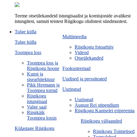
Teeme otseülekandeid istungisaalist ja komisjonide avalikest
istungitest, samuti teistest Riigikogu olulistest sündmustest.
Tulge külla
Multimeedia
Tulge külla
Riigikogu fotoarhiiv
Toompea loss
Videod
Otseülekanded
Toompea loss ja
Riigikogu hoone
Fookusteemad
Kunst ja
Uudised ja pressiteated
sisearhitektuur
Pikk Hermann ja
Uuringud
Toompea tornid
Riigikogu
Uuringud
istungisaal
August Rei stipendium
Valge saal
Riigikogu Kantselei eripreemia
Ringkäik
Toompea lossis
Riigikogu väljaanded
Külastage Riigikogu
Riigikogu Toimetised
Teemalehed