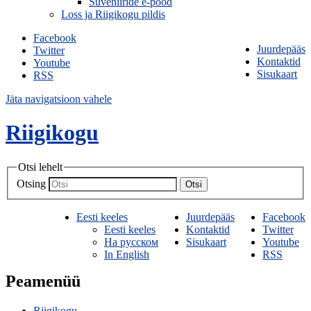
Suveniiride e-pood
Loss ja Riigikogu pildis
Facebook
Juurdepääs
Twitter
Kontaktid
Youtube
Sisukaart
RSS
Jäta navigatsioon vahele
Riigikogu
Otsi lehelt
Otsing
Otsi
Eesti keeles
Juurdepääs
Facebook
Eesti keeles
Kontaktid
Twitter
На русском
Sisukaart
Youtube
In English
RSS
Peamenüü
Riigikogu