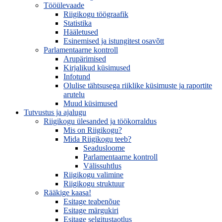
Tööülevaade
Riigikogu töögraafik
Statistika
Hääletused
Esinemised ja istungitest osavõtt
Parlamentaarne kontroll
Arupärimised
Kirjalikud küsimused
Infotund
Olulise tähtsusega riiklike küsimuste ja raportite
arutelu
Muud küsimused
Tutvustus ja ajalugu
Riigikogu ülesanded ja töökorraldus
Mis on Riigikogu?
Mida Riigikogu teeb?
Seadusloome
Parlamentaarne kontroll
Välissuhtlus
Riigikogu valimine
Riigikogu struktuur
Rääkige kaasa!
Esitage teabenõue
Esitage märgukiri
Esitage selgitustaotlus