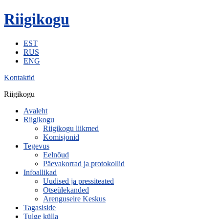
Riigikogu
EST
RUS
ENG
Kontaktid
Riigikogu
Avaleht
Riigikogu
Riigikogu liikmed
Komisjonid
Tegevus
Eelnõud
Päevakorrad ja protokollid
Infoallikad
Uudised ja pressiteated
Otseülekanded
Arenguseire Keskus
Tagasiside
Tulge külla