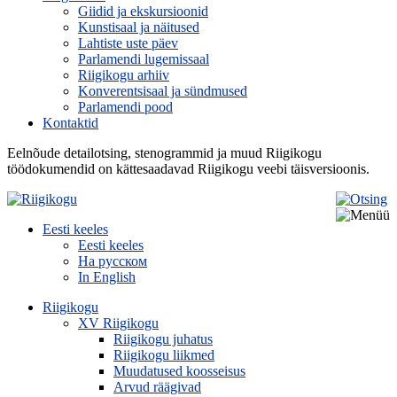
Giidid ja ekskursioonid
Kunstisaal ja näitused
Lahtiste uste päev
Parlamendi lugemissaal
Riigikogu arhiiv
Konverentsisaal ja sündmused
Parlamendi pood
Kontaktid
Eelnõude detailotsing, stenogrammid ja muud Riigikogu
töödokumendid on kättesaadavad Riigikogu veebi täisversioonis.
Eesti keeles
Eesti keeles
На русском
In English
Riigikogu
XV Riigikogu
Riigikogu juhatus
Riigikogu liikmed
Muudatused koosseisus
Arvud räägivad