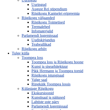
Uuringud
Uuringud
August Rei stipendium
Riigikogu Kantselei eripreemia
Riigikogu väljaanded
Riigikogu Toimetised
Teemalehed
Infomaterjalid
Parlamendi lugemissaal
Uudiskirjandus
Teabeallikad
Riigikogu arhiiv
Tulge külla
Toompea loss
Toompea loss ja Riigikogu hoone
Kunst ja sisearhitektuur
Pikk Hermann ja Toompea tornid
Riigikogu istungisaal
Valge saal
Ringkäik Toompea lossis
Külastage Riigikogu
Ekskursioonid
Kunstisaal ja näitused
Lahtiste uste päev
Parlamendi lugemissaal