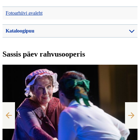
Fotoarhiivi avaleht
Kataloogipuu
Sassis päev rahvusooperis