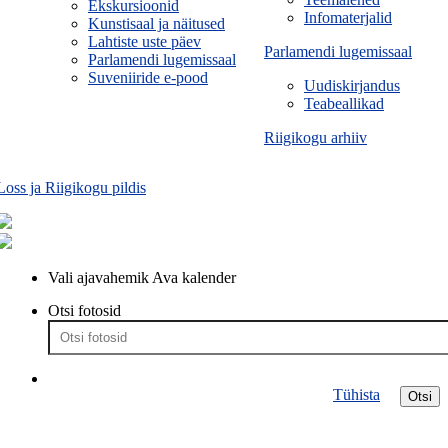
Ekskursioonid
Infomaterjalid
Kunstisaal ja näitused
Lahtiste uste päev
Parlamendi lugemissaal
Parlamendi lugemissaal
Suveniiride e-pood
Uudiskirjandus
Teabeallikad
Riigikogu arhiiv
Loss ja Riigikogu pildis
Vali ajavahemik
Ava kalender
Otsi fotosid
Tühista
Otsi