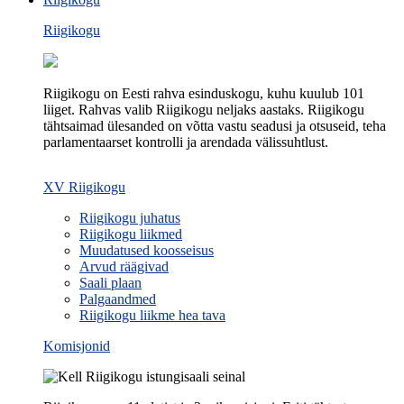
Riigikogu
Riigikogu on Eesti rahva esinduskogu, kuhu kuulub 101
liiget. Rahvas valib Riigikogu neljaks aastaks. Riigikogu
tähtsaimad ülesanded on võtta vastu seadusi ja otsuseid, teha
parlamentaarset kontrolli ja arendada välissuhtlust.
XV Riigikogu
Riigikogu juhatus
Riigikogu liikmed
Muudatused koosseisus
Arvud räägivad
Saali plaan
Palgaandmed
Riigikogu liikme hea tava
Komisjonid