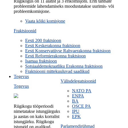
Riigikogus on 11 alatist ja 3 erikomisjoni. Eriti tähtsate
probleemide lahendamiseks moodustatakse uurimis- või
probleemkomisjone.
Vaata kõiki komisjone
Fraktsioonid
Eesti 200 fraktsioon
Eesti Keskerakonna fraktsioon
Eesti Konservatiivse Rahvaerakonna fraktsioon
Eesti Reformierakonna fraktsioon
Isamaa fraktsioon
Sotsiaaldemokraatliku Erakonna fraktsioon
Fraktsiooni mittekuuluvad saadikud
Tegevus
Välisdelegatsioonid
Tegevus
NATO PA
ENPA
BA
Riigikogu tööperioodi
OSCE PA
nimetatakse istungjärguks
IPU
ja aastas on kaks korralist
EPK
istungjärku. Riigikogu
Parlamendirühmad
istungid on avalikud.