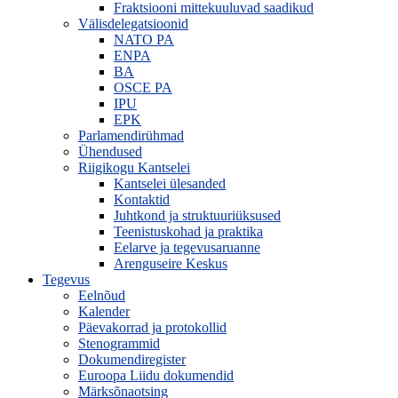
Fraktsiooni mittekuuluvad saadikud
Välisdelegatsioonid
NATO PA
ENPA
BA
OSCE PA
IPU
EPK
Parlamendirühmad
Ühendused
Riigikogu Kantselei
Kantselei ülesanded
Kontaktid
Juhtkond ja struktuuriüksused
Teenistuskohad ja praktika
Eelarve ja tegevusaruanne
Arenguseire Keskus
Tegevus
Eelnõud
Kalender
Päevakorrad ja protokollid
Stenogrammid
Dokumendiregister
Euroopa Liidu dokumendid
Märksõnaotsing