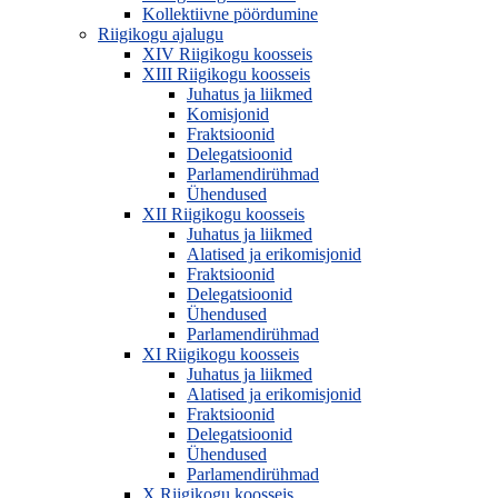
Kollektiivne pöördumine
Riigikogu ajalugu
XIV Riigikogu koosseis
XIII Riigikogu koosseis
Juhatus ja liikmed
Komisjonid
Fraktsioonid
Delegatsioonid
Parlamendirühmad
Ühendused
XII Riigikogu koosseis
Juhatus ja liikmed
Alatised ja erikomisjonid
Fraktsioonid
Delegatsioonid
Ühendused
Parlamendirühmad
XI Riigikogu koosseis
Juhatus ja liikmed
Alatised ja erikomisjonid
Fraktsioonid
Delegatsioonid
Ühendused
Parlamendirühmad
X Riigikogu koosseis