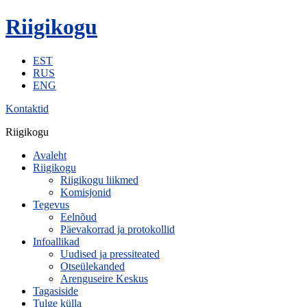
Riigikogu
EST
RUS
ENG
Kontaktid
Riigikogu
Avaleht
Riigikogu
Riigikogu liikmed
Komisjonid
Tegevus
Eelnõud
Päevakorrad ja protokollid
Infoallikad
Uudised ja pressiteated
Otseülekanded
Arenguseire Keskus
Tagasiside
Tulge külla