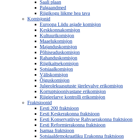
Saali plaan
Palgaandmed
Riigikogu liikme hea tava
Komisjonid
Euroopa Liidu asjade komisjon
Keskkonnakomisjon
Kultuurikomisjon
Maaelukomisjon
Majanduskomisjon
Põhiseaduskomisjon
Rahanduskomisjon
Riigikaitsekomisjon
Sotsiaalkomisjon
Väliskomisjon
Õiguskomisjon
Julgeolekuasutuste järelevalve erikomisjon
Korruptsioonivastane erikomisjon
Riigieelarve kontrolli erikomisjon
Fraktsioonid
Eesti 200 fraktsioon
Eesti Keskerakonna fraktsioon
Eesti Konservatiivse Rahvaerakonna fraktsioon
Eesti Reformierakonna fraktsioon
Isamaa fraktsioon
Sotsiaaldemokraatliku Erakonna fraktsioon