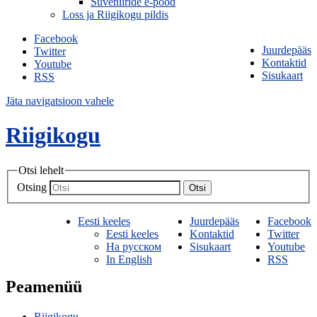
Suveniiride e-pood
Loss ja Riigikogu pildis
Facebook
Juurdepääs
Twitter
Kontaktid
Youtube
Sisukaart
RSS
Jäta navigatsioon vahele
Riigikogu
Otsi lehelt
Otsing
Otsi
Eesti keeles
Juurdepääs
Facebook
Eesti keeles
Kontaktid
Twitter
На русском
Sisukaart
Youtube
In English
RSS
Peamenüü
Riigikogu