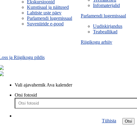
Ekskursioonid
Infomaterjalid
Kunstisaal ja näitused
Lahtiste uste päev
Parlamendi lugemissaal
Parlamendi lugemissaal
Suveniiride e-pood
Uudiskirjandus
Teabeallikad
Riigikogu arhiiv
Loss ja Riigikogu pildis
Vali ajavahemik
Ava kalender
Otsi fotosid
Tühista
Otsi