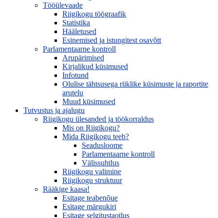
Tööülevaade
Riigikogu töögraafik
Statistika
Hääletused
Esinemised ja istungitest osavõtt
Parlamentaarne kontroll
Arupärimised
Kirjalikud küsimused
Infotund
Olulise tähtsusega riiklike küsimuste ja raportite
arutelu
Muud küsimused
Tutvustus ja ajalugu
Riigikogu ülesanded ja töökorraldus
Mis on Riigikogu?
Mida Riigikogu teeb?
Seadusloome
Parlamentaarne kontroll
Välissuhtlus
Riigikogu valimine
Riigikogu struktuur
Rääkige kaasa!
Esitage teabenõue
Esitage märgukiri
Esitage selgitustaotlus