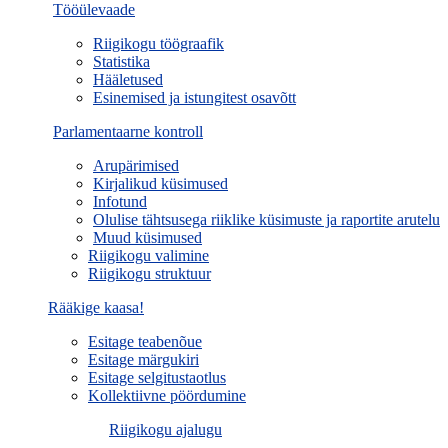
Tööülevaade
Riigikogu töögraafik
Statistika
Hääletused
Esinemised ja istungitest osavõtt
Parlamentaarne kontroll
Arupärimised
Kirjalikud küsimused
Infotund
Olulise tähtsusega riiklike küsimuste ja raportite arutelu
Muud küsimused
Riigikogu valimine
Riigikogu struktuur
Rääkige kaasa!
Esitage teabenõue
Esitage märgukiri
Esitage selgitustaotlus
Kollektiivne pöördumine
Riigikogu ajalugu