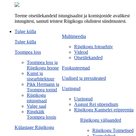
Teeme otseülekandeid istungisaalist ja komisjonide avalikest
istungitest, samuti teistest Riigikogu olulistest sündmustest.
Tulge külla
Multimeedia
Tulge külla
Riigikogu fotoarhiiv
Toompea loss
Videod
Otseülekanded
Toompea loss ja
Riigikogu hoone
Fookusteemad
Kunst ja
Uudised ja pressiteated
sisearhitektuur
Pikk Hermann ja
Uuringud
Toompea tornid
Riigikogu
Uuringud
istungisaal
August Rei stipendium
Valge saal
Riigikogu Kantselei eripreemia
Ringkäik
Toompea lossis
Riigikogu väljaanded
Külastage Riigikogu
Riigikogu Toimetised
Teemalehed