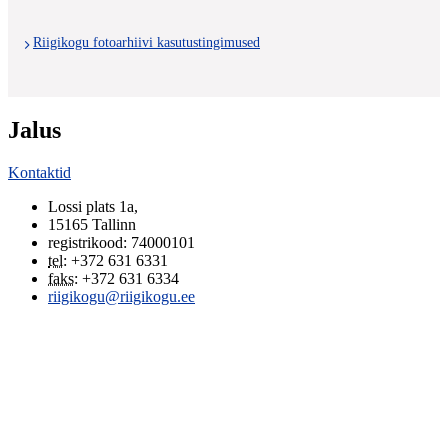
Riigikogu fotoarhiivi kasutustingimused
Jalus
Kontaktid
Lossi plats 1a
,
15165
Tallinn
registrikood: 74000101
tel
:
+372 631 6331
faks
:
+372 631 6334
riigikogu@riigikogu.ee