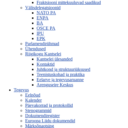
Fraktsiooni mittekuuluvad saadikud
Välisdelegatsioonid
NATO PA
ENPA
BA
OSCE PA
IPU
EPK
Parlamendirühmad
Ühendused
Riigikogu Kantselei
Kantselei ülesanded
Kontaktid
Juhtkond ja struktuuriüksused
Teenistuskohad ja praktika
Eelarve ja tegevusaruanne
Arenguseire Keskus
Tegevus
Eelnõud
Kalender
Päevakorrad ja protokollid
Stenogrammid
Dokumendiregister
Euroopa Liidu dokumendid
Märksõnaotsing