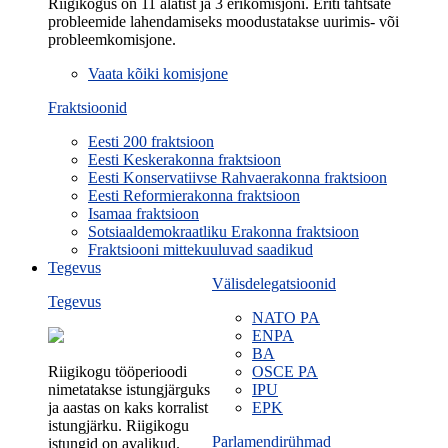
Riigikogus on 11 alatist ja 3 erikomisjoni. Eriti tähtsate
probleemide lahendamiseks moodustatakse uurimis- või
probleemkomisjone.
Vaata kõiki komisjone
Fraktsioonid
Eesti 200 fraktsioon
Eesti Keskerakonna fraktsioon
Eesti Konservatiivse Rahvaerakonna fraktsioon
Eesti Reformierakonna fraktsioon
Isamaa fraktsioon
Sotsiaaldemokraatliku Erakonna fraktsioon
Fraktsiooni mittekuuluvad saadikud
Tegevus
Välisdelegatsioonid
Tegevus
NATO PA
ENPA
BA
Riigikogu tööperioodi
OSCE PA
nimetatakse istungjärguks
IPU
ja aastas on kaks korralist
EPK
istungjärku. Riigikogu
Parlamendirühmad
istungid on avalikud.