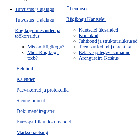
Ühendused
Tutvustus ja ajalugu
Riigikogu Kantselei
Tutvustus ja ajalugu
Kantselei ülesanded
Riigikogu ülesanded ja
Kontaktid
töökorraldus
Juhtkond ja struktuuriüksused
Mis on Riigikogu?
Teenistuskohad ja praktika
Mida Riigikogu
Eelarve ja tegevusaruanne
teeb?
Arenguseire Keskus
Eelnõud
Kalender
Päevakorrad ja protokollid
Stenogrammid
Dokumendiregister
Euroopa Liidu dokumendid
Märksõnaotsing