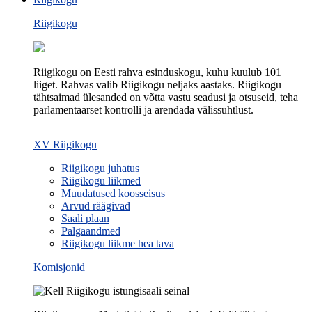
Riigikogu
Riigikogu on Eesti rahva esinduskogu, kuhu kuulub 101
liiget. Rahvas valib Riigikogu neljaks aastaks. Riigikogu
tähtsaimad ülesanded on võtta vastu seadusi ja otsuseid, teha
parlamentaarset kontrolli ja arendada välissuhtlust.
XV Riigikogu
Riigikogu juhatus
Riigikogu liikmed
Muudatused koosseisus
Arvud räägivad
Saali plaan
Palgaandmed
Riigikogu liikme hea tava
Komisjonid