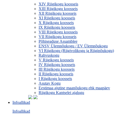
XIV Riigikogu koosseis
XIII Riigikogu koosseis
XII Riigikogu koosseis
XI Riigikogu koosseis
X Riigikogu koosseis
IX Riigikogu koosseis
VIII Riigikogu koosseis
VII Riigikogu koosseis
Põhiseaduse Assamblee
ENSV Ülemnõukogu / EV Ülemnõukogu
VI Riigikogu (Riigivolikogu ja Riiginõukogu)
Rahvuskogu
V Riigikogu koosseis
IV Riigikogu koosseis
III Riigikogu koosseis
II Riigikogu koosseis
I Riigikogu koosseis
Asutav Kogu
Eestimaa ajutine maanõukogu ehk maapäev
Riigikogu Kantselei ajalugu
Infoallikad
Infoallikad