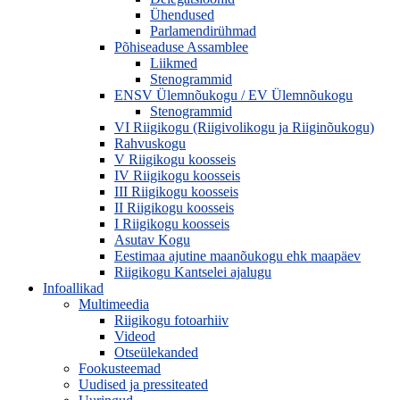
Ühendused
Parlamendirühmad
Põhiseaduse Assamblee
Liikmed
Stenogrammid
ENSV Ülemnõukogu / EV Ülemnõukogu
Stenogrammid
VI Riigikogu (Riigivolikogu ja Riiginõukogu)
Rahvuskogu
V Riigikogu koosseis
IV Riigikogu koosseis
III Riigikogu koosseis
II Riigikogu koosseis
I Riigikogu koosseis
Asutav Kogu
Eestimaa ajutine maanõukogu ehk maapäev
Riigikogu Kantselei ajalugu
Infoallikad
Multimeedia
Riigikogu fotoarhiiv
Videod
Otseülekanded
Fookusteemad
Uudised ja pressiteated