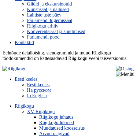
Giidid ja ekskursioonid
Kunstisaal ja näitused
Lahtiste uste päev
Parlamendi lugemissaal
Riigikogu arhiiv
Konverentsisaal ja sündmused
Parlamendi pood
Kontaktid
Eelnõude detailotsing, stenogrammid ja muud Riigikogu
töödokumendid on kättesaadavad Riigikogu veebi täisversioonis.
Eesti keeles
Eesti keeles
На русском
In English
Riigikogu
XV Riigikogu
Riigikogu juhatus
Riigikogu liikmed
Muudatused koosseisus
Arvud räägivad