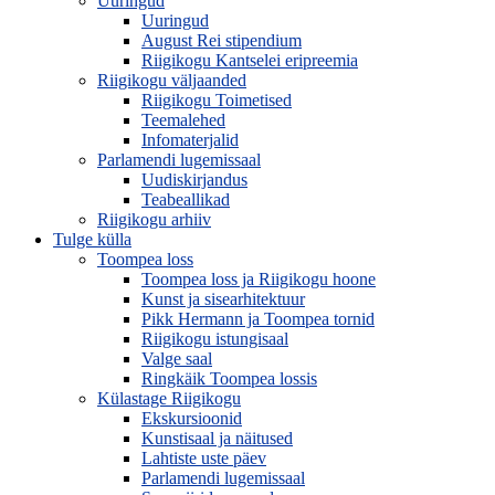
Uuringud
Uuringud
August Rei stipendium
Riigikogu Kantselei eripreemia
Riigikogu väljaanded
Riigikogu Toimetised
Teemalehed
Infomaterjalid
Parlamendi lugemissaal
Uudiskirjandus
Teabeallikad
Riigikogu arhiiv
Tulge külla
Toompea loss
Toompea loss ja Riigikogu hoone
Kunst ja sisearhitektuur
Pikk Hermann ja Toompea tornid
Riigikogu istungisaal
Valge saal
Ringkäik Toompea lossis
Külastage Riigikogu
Ekskursioonid
Kunstisaal ja näitused
Lahtiste uste päev
Parlamendi lugemissaal