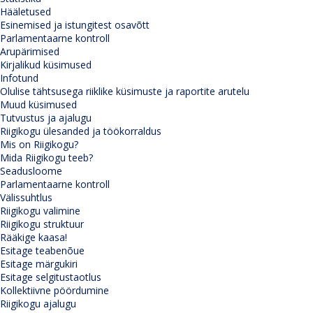
Hääletused
Esinemised ja istungitest osavõtt
Parlamentaarne kontroll
Arupärimised
Kirjalikud küsimused
Infotund
Olulise tähtsusega riiklike küsimuste ja raportite arutelu
Muud küsimused
Tutvustus ja ajalugu
Riigikogu ülesanded ja töökorraldus
Mis on Riigikogu?
Mida Riigikogu teeb?
Seadusloome
Parlamentaarne kontroll
Välissuhtlus
Riigikogu valimine
Riigikogu struktuur
Rääkige kaasa!
Esitage teabenõue
Esitage märgukiri
Esitage selgitustaotlus
Kollektiivne pöördumine
Riigikogu ajalugu