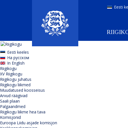
Eesti k
RIIGIK
Eesti keeles
На русском
In English
Riigikogu
XV Riigikogu
Riigikogu juhatus
Riigikogu liikmed
Muudatused koosseisus
Arvud räägivad
Saali plaan
Palgaandmed
Riigikogu liikme hea tava
Komisjonid
Euroopa Liidu asjade komisjon