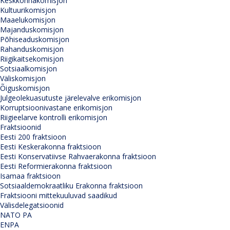
Keskkonnakomisjon
Kultuurikomisjon
Maaelukomisjon
Majanduskomisjon
Põhiseaduskomisjon
Rahanduskomisjon
Riigikaitsekomisjon
Sotsiaalkomisjon
Väliskomisjon
Õiguskomisjon
Julgeolekuasutuste järelevalve erikomisjon
Korruptsioonivastane erikomisjon
Riigieelarve kontrolli erikomisjon
Fraktsioonid
Eesti 200 fraktsioon
Eesti Keskerakonna fraktsioon
Eesti Konservatiivse Rahvaerakonna fraktsioon
Eesti Reformierakonna fraktsioon
Isamaa fraktsioon
Sotsiaaldemokraatliku Erakonna fraktsioon
Fraktsiooni mittekuuluvad saadikud
Välisdelegatsioonid
NATO PA
ENPA