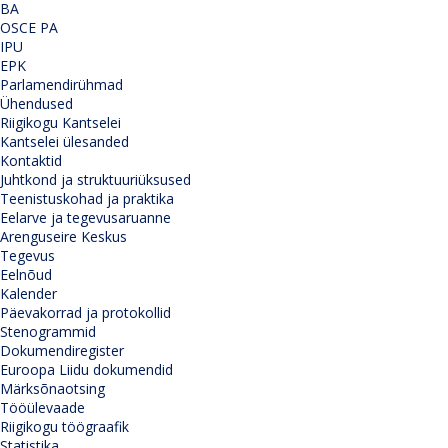
BA
OSCE PA
IPU
EPK
Parlamendirühmad
Ühendused
Riigikogu Kantselei
Kantselei ülesanded
Kontaktid
Juhtkond ja struktuuriüksused
Teenistuskohad ja praktika
Eelarve ja tegevusaruanne
Arenguseire Keskus
Tegevus
Eelnõud
Kalender
Päevakorrad ja protokollid
Stenogrammid
Dokumendiregister
Euroopa Liidu dokumendid
Märksõnaotsing
Tööülevaade
Riigikogu töögraafik
Statistika