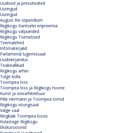
Uudised ja pressiteated
Uuringud
Uuringud
August Rei stipendium
Riigikogu Kantselei eripreemia
Riigikogu väljaanded
Riigikogu Toimetised
Teemalehed
Infomaterjalid
Parlamendi lugemissaal
Uudiskirjandus
Teabeallikad
Riigikogu arhiiv
Tulge külla
Toompea loss
Toompea loss ja Riigikogu hoone
Kunst ja sisearhitektuur
Pikk Hermann ja Toompea tornid
Riigikogu istungisaal
Valge saal
Ringkäik Toompea lossis
Külastage Riigikogu
Ekskursioonid
Kunstisaal ja näitused