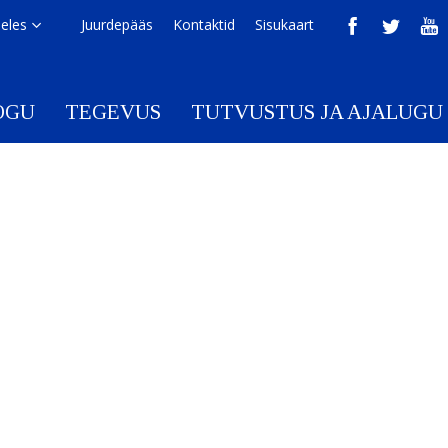
eeles
Juurdepääs
Kontaktid
Sisukaart
OGU
TEGEVUS
TUTVUSTUS JA AJALUGU