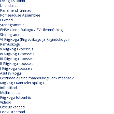
Delegatsioonid
Ühendused
Parlamendirühmad
Põhiseaduse Assamblee
Liikmed
Stenogrammid
ENSV Ülemnõukogu / EV Ülemnõukogu
Stenogrammid
VI Riigikogu (Riigivolikogu ja Riiginõukogu)
Rahvuskogu
V Riigikogu koosseis
IV Riigikogu koosseis
III Riigikogu koosseis
II Riigikogu koosseis
I Riigikogu koosseis
Asutav Kogu
Eestimaa ajutine maanõukogu ehk maapäev
Riigikogu Kantselei ajalugu
Infoallikad
Multimeedia
Riigikogu fotoarhiiv
Videod
Otseülekanded
Fookusteemad