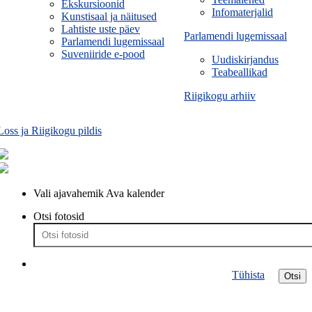
Ekskursioonid
Infomaterjalid
Kunstisaal ja näitused
Lahtiste uste päev
Parlamendi lugemissaal
Parlamendi lugemissaal
Suveniiride e-pood
Uudiskirjandus
Teabeallikad
Riigikogu arhiiv
Loss ja Riigikogu pildis
Vali ajavahemik
Ava kalender
Otsi fotosid
Tühista
Otsi