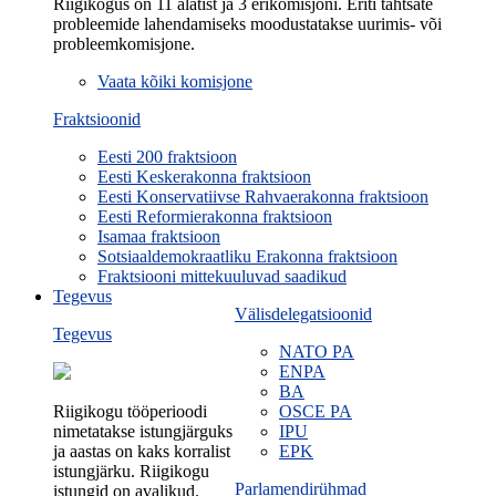
Riigikogus on 11 alatist ja 3 erikomisjoni. Eriti tähtsate
probleemide lahendamiseks moodustatakse uurimis- või
probleemkomisjone.
Vaata kõiki komisjone
Fraktsioonid
Eesti 200 fraktsioon
Eesti Keskerakonna fraktsioon
Eesti Konservatiivse Rahvaerakonna fraktsioon
Eesti Reformierakonna fraktsioon
Isamaa fraktsioon
Sotsiaaldemokraatliku Erakonna fraktsioon
Fraktsiooni mittekuuluvad saadikud
Tegevus
Välisdelegatsioonid
Tegevus
NATO PA
ENPA
BA
Riigikogu tööperioodi
OSCE PA
nimetatakse istungjärguks
IPU
ja aastas on kaks korralist
EPK
istungjärku. Riigikogu
Parlamendirühmad
istungid on avalikud.