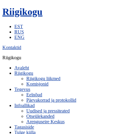
Riigikogu
EST
RUS
ENG
Kontaktid
Riigikogu
Avaleht
Riigikogu
Riigikogu liikmed
Komisjonid
Tegevus
Eelnõud
Päevakorrad ja protokollid
Infoallikad
Uudised ja pressiteated
Otseülekanded
Arenguseire Keskus
Tagasiside
Tulge külla