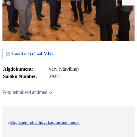
Laadi alla (1.44 MB)
Algdokument:
värv (värviline)
Säiliku Number:
39241
Foto tehnilised andmed
Riigikogu fotoarhiivi kasutustingimused