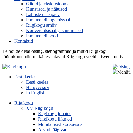
Giidid ja ekskursioonid
Kunstisaal ja näitused
Lahtiste uste päev
Parlamendi lugemissaal
Riigikogu arhiiv
Konverentsisaal ja sündmused
Parlamendi pood
Kontaktid
Eelnõude detailotsing, stenogrammid ja muud Riigikogu
töödokumendid on kättesaadavad Riigikogu veebi täisversioonis.
Eesti keeles
Eesti keeles
На русском
In English
Riigikogu
XV Riigikogu
Riigikogu juhatus
Riigikogu liikmed
Muudatused koosseisus
Arvud räägivad