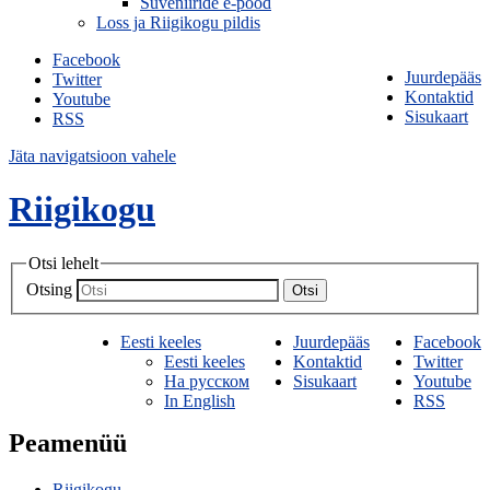
Suveniiride e-pood
Loss ja Riigikogu pildis
Facebook
Juurdepääs
Twitter
Kontaktid
Youtube
Sisukaart
RSS
Jäta navigatsioon vahele
Riigikogu
Otsi lehelt
Otsing
Otsi
Eesti keeles
Juurdepääs
Facebook
Eesti keeles
Kontaktid
Twitter
На русском
Sisukaart
Youtube
In English
RSS
Peamenüü
Riigikogu