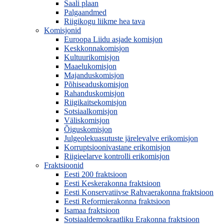
Saali plaan
Palgaandmed
Riigikogu liikme hea tava
Komisjonid
Euroopa Liidu asjade komisjon
Keskkonnakomisjon
Kultuurikomisjon
Maaelukomisjon
Majanduskomisjon
Põhiseaduskomisjon
Rahanduskomisjon
Riigikaitsekomisjon
Sotsiaalkomisjon
Väliskomisjon
Õiguskomisjon
Julgeolekuasutuste järelevalve erikomisjon
Korruptsioonivastane erikomisjon
Riigieelarve kontrolli erikomisjon
Fraktsioonid
Eesti 200 fraktsioon
Eesti Keskerakonna fraktsioon
Eesti Konservatiivse Rahvaerakonna fraktsioon
Eesti Reformierakonna fraktsioon
Isamaa fraktsioon
Sotsiaaldemokraatliku Erakonna fraktsioon