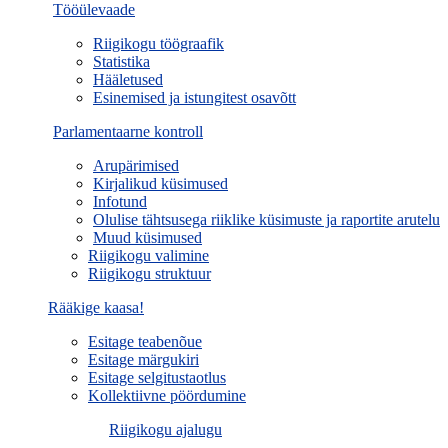
Tööülevaade
Riigikogu töögraafik
Statistika
Hääletused
Esinemised ja istungitest osavõtt
Parlamentaarne kontroll
Arupärimised
Kirjalikud küsimused
Infotund
Olulise tähtsusega riiklike küsimuste ja raportite arutelu
Muud küsimused
Riigikogu valimine
Riigikogu struktuur
Rääkige kaasa!
Esitage teabenõue
Esitage märgukiri
Esitage selgitustaotlus
Kollektiivne pöördumine
Riigikogu ajalugu