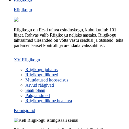
Riigikogu
Riigikogu on Eesti rahva esinduskogu, kuhu kuulub 101
liiget. Rahvas valib Riigikogu neljaks aastaks. Riigikogu
tähtsaimad ülesanded on võtta vastu seadusi ja otsuseid, teha
parlamentaarset kontrolli ja arendada välissuhtlust.
XV Riigikogu
Riigikogu juhatus
Riigikogu liikmed
Muudatused koosseisus
Arvud räägivad
Saali plaan
Palgaandmed
Riigikogu liikme hea tava
Komisjonid