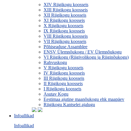
XIV Riigikogu koosseis
XIII Riigikogu koosseis
XII Riigikogu koosseis
XI Riigikogu koosseis
X Riigikogu koosseis
IX Riigikogu koosseis
VIII Riigikogu koosseis
VII Riigikogu koosseis
Põhiseaduse Assamblee
ENSV Ülemnõukogu / EV Ülemnõukogu
VI Riigikogu (Riigivolikogu ja Riiginõukogu)
Rahvuskogu
V Riigikogu koosseis
IV Riigikogu koosseis
III Riigikogu koosseis
II Riigikogu koosseis
I Riigikogu koosseis
Asutav Kogu
Eestimaa ajutine maanõukogu ehk maapäev
Riigikogu Kantselei ajalugu
Infoallikad
Infoallikad