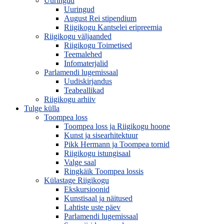
Uuringud
Uuringud
August Rei stipendium
Riigikogu Kantselei eripreemia
Riigikogu väljaanded
Riigikogu Toimetised
Teemalehed
Infomaterjalid
Parlamendi lugemissaal
Uudiskirjandus
Teabeallikad
Riigikogu arhiiv
Tulge külla
Toompea loss
Toompea loss ja Riigikogu hoone
Kunst ja sisearhitektuur
Pikk Hermann ja Toompea tornid
Riigikogu istungisaal
Valge saal
Ringkäik Toompea lossis
Külastage Riigikogu
Ekskursioonid
Kunstisaal ja näitused
Lahtiste uste päev
Parlamendi lugemissaal