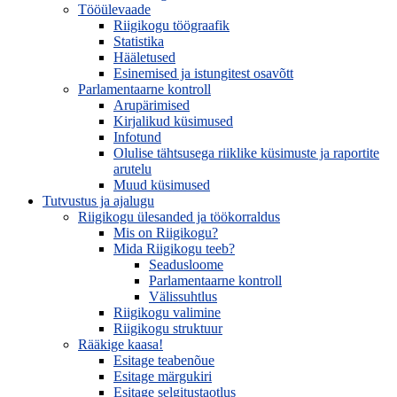
Tööülevaade
Riigikogu töögraafik
Statistika
Hääletused
Esinemised ja istungitest osavõtt
Parlamentaarne kontroll
Arupärimised
Kirjalikud küsimused
Infotund
Olulise tähtsusega riiklike küsimuste ja raportite
arutelu
Muud küsimused
Tutvustus ja ajalugu
Riigikogu ülesanded ja töökorraldus
Mis on Riigikogu?
Mida Riigikogu teeb?
Seadusloome
Parlamentaarne kontroll
Välissuhtlus
Riigikogu valimine
Riigikogu struktuur
Rääkige kaasa!
Esitage teabenõue
Esitage märgukiri
Esitage selgitustaotlus