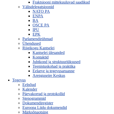
Fraktsiooni mittekuuluvad saadikud
Välisdelegatsioonid
NATO PA
ENPA
BA
OSCE PA
IPU
EPK
Parlamendirühmad
Ühendused
Riigikogu Kantselei
Kantselei ülesanded
Kontaktid
Juhtkond ja struktuuriüksused
Teenistuskohad ja praktika
Eelarve ja tegevusaruanne
Arenguseire Keskus
Tegevus
Eelnõud
Kalender
Päevakorrad ja protokollid
Stenogrammid
Dokumendiregister
Euroopa Liidu dokumendid
Märksõnaotsing