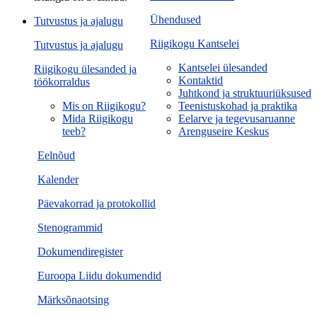
Ühendused
Tutvustus ja ajalugu
Riigikogu Kantselei
Tutvustus ja ajalugu
Kantselei ülesanded
Riigikogu ülesanded ja
Kontaktid
töökorraldus
Juhtkond ja struktuuriüksused
Mis on Riigikogu?
Teenistuskohad ja praktika
Mida Riigikogu
Eelarve ja tegevusaruanne
teeb?
Arenguseire Keskus
Eelnõud
Kalender
Päevakorrad ja protokollid
Stenogrammid
Dokumendiregister
Euroopa Liidu dokumendid
Märksõnaotsing