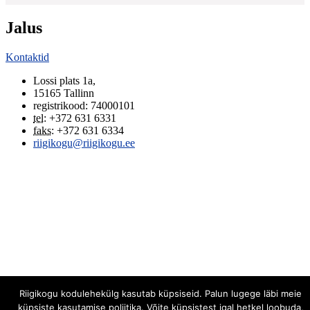
Jalus
Kontaktid
Lossi plats 1a
,
15165
Tallinn
registrikood: 74000101
tel
:
+372 631 6331
faks
:
+372 631 6334
riigikogu@riigikogu.ee
Riigikogu kodulehekülg kasutab küpsiseid. Palun lugege läbi meie
küpsiste kasutamise poliitika. Võite küpsistest igal hetkel loobuda,