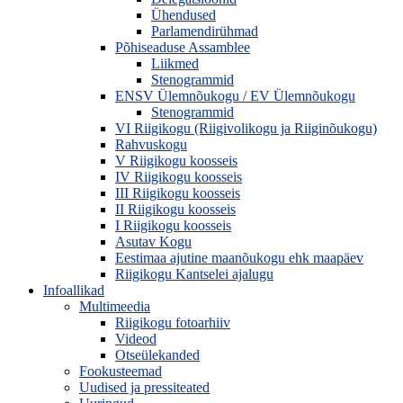
Ühendused
Parlamendirühmad
Põhiseaduse Assamblee
Liikmed
Stenogrammid
ENSV Ülemnõukogu / EV Ülemnõukogu
Stenogrammid
VI Riigikogu (Riigivolikogu ja Riiginõukogu)
Rahvuskogu
V Riigikogu koosseis
IV Riigikogu koosseis
III Riigikogu koosseis
II Riigikogu koosseis
I Riigikogu koosseis
Asutav Kogu
Eestimaa ajutine maanõukogu ehk maapäev
Riigikogu Kantselei ajalugu
Infoallikad
Multimeedia
Riigikogu fotoarhiiv
Videod
Otseülekanded
Fookusteemad
Uudised ja pressiteated