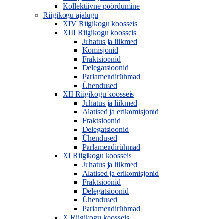
Kollektiivne pöördumine
Riigikogu ajalugu
XIV Riigikogu koosseis
XIII Riigikogu koosseis
Juhatus ja liikmed
Komisjonid
Fraktsioonid
Delegatsioonid
Parlamendirühmad
Ühendused
XII Riigikogu koosseis
Juhatus ja liikmed
Alatised ja erikomisjonid
Fraktsioonid
Delegatsioonid
Ühendused
Parlamendirühmad
XI Riigikogu koosseis
Juhatus ja liikmed
Alatised ja erikomisjonid
Fraktsioonid
Delegatsioonid
Ühendused
Parlamendirühmad
X Riigikogu koosseis