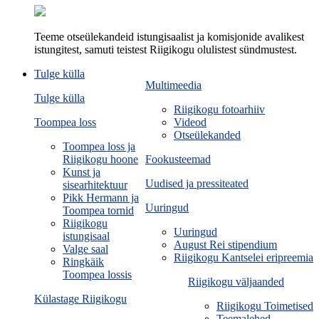
Teeme otseülekandeid istungisaalist ja komisjonide avalikest
istungitest, samuti teistest Riigikogu olulistest sündmustest.
Tulge külla
Multimeedia
Tulge külla
Riigikogu fotoarhiiv
Toompea loss
Videod
Otseülekanded
Toompea loss ja
Riigikogu hoone
Fookusteemad
Kunst ja
Uudised ja pressiteated
sisearhitektuur
Pikk Hermann ja
Uuringud
Toompea tornid
Riigikogu
Uuringud
istungisaal
August Rei stipendium
Valge saal
Riigikogu Kantselei eripreemia
Ringkäik
Toompea lossis
Riigikogu väljaanded
Külastage Riigikogu
Riigikogu Toimetised
Teemalehed