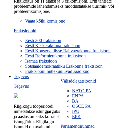
Riigikogus on 11 alatist ja 3 erikomisjoni. Eriti tähtsate
probleemide lahendamiseks moodustatakse uurimis- või
probleemkomisjone.
Vaata kõiki komisjone
Fraktsioonid
Eesti 200 fraktsioon
Eesti Keskerakonna fraktsioon
Eesti Konservatiivse Rahvaerakonna fraktsioon
Eesti Reformierakonna fraktsioon
Isamaa fraktsioon
Sotsiaaldemokraatliku Erakonna fraktsioon
Fraktsiooni mittekuuluvad saadikud
Tegevus
Välisdelegatsioonid
Tegevus
NATO PA
ENPA
BA
Riigikogu tööperioodi
OSCE PA
nimetatakse istungjärguks
IPU
ja aastas on kaks korralist
EPK
istungjärku. Riigikogu
Parlamendirühmad
istungid on avalikud.