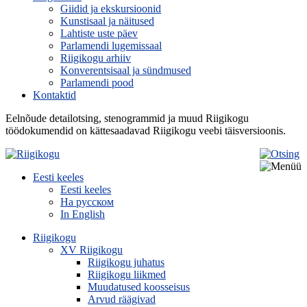
Giidid ja ekskursioonid
Kunstisaal ja näitused
Lahtiste uste päev
Parlamendi lugemissaal
Riigikogu arhiiv
Konverentsisaal ja sündmused
Parlamendi pood
Kontaktid
Eelnõude detailotsing, stenogrammid ja muud Riigikogu
töödokumendid on kättesaadavad Riigikogu veebi täisversioonis.
Eesti keeles
Eesti keeles
На русском
In English
Riigikogu
XV Riigikogu
Riigikogu juhatus
Riigikogu liikmed
Muudatused koosseisus
Arvud räägivad