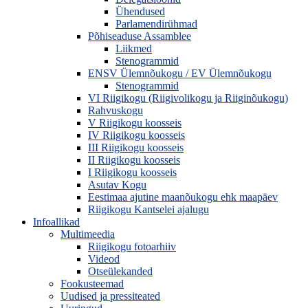
Ühendused
Parlamendirühmad
Põhiseaduse Assamblee
Liikmed
Stenogrammid
ENSV Ülemnõukogu / EV Ülemnõukogu
Stenogrammid
VI Riigikogu (Riigivolikogu ja Riiginõukogu)
Rahvuskogu
V Riigikogu koosseis
IV Riigikogu koosseis
III Riigikogu koosseis
II Riigikogu koosseis
I Riigikogu koosseis
Asutav Kogu
Eestimaa ajutine maanõukogu ehk maapäev
Riigikogu Kantselei ajalugu
Infoallikad
Multimeedia
Riigikogu fotoarhiiv
Videod
Otseülekanded
Fookusteemad
Uudised ja pressiteated