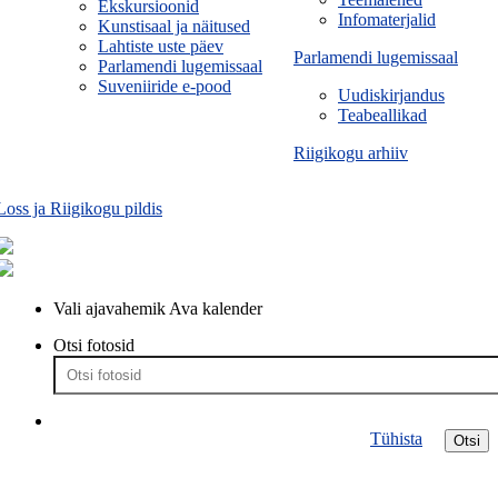
Ekskursioonid
Infomaterjalid
Kunstisaal ja näitused
Lahtiste uste päev
Parlamendi lugemissaal
Parlamendi lugemissaal
Suveniiride e-pood
Uudiskirjandus
Teabeallikad
Riigikogu arhiiv
Loss ja Riigikogu pildis
Vali ajavahemik
Ava kalender
Otsi fotosid
Tühista
Otsi