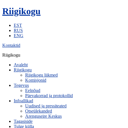
Riigikogu
EST
RUS
ENG
Kontaktid
Riigikogu
Avaleht
Riigikogu
Riigikogu liikmed
Komisjonid
Tegevus
Eelnõud
Päevakorrad ja protokollid
Infoallikad
Uudised ja pressiteated
Otseülekanded
Arenguseire Keskus
Tagasiside
Tulge külla