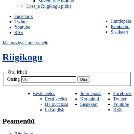
Suveniiride e-pood
Loss ja Riigikogu pildis
Facebook
Juurdepääs
Twitter
Kontaktid
Youtube
Sisukaart
RSS
Jäta navigatsioon vahele
Riigikogu
Otsi lehelt
Otsing
Otsi
Eesti keeles
Juurdepääs
Facebook
Eesti keeles
Kontaktid
Twitter
На русском
Sisukaart
Youtube
In English
RSS
Peamenüü
Riigikogu