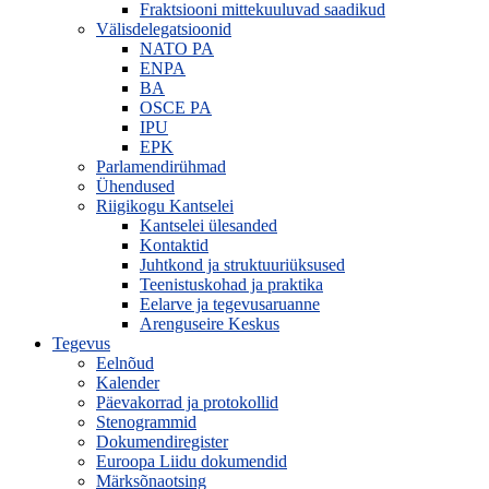
Fraktsiooni mittekuuluvad saadikud
Välisdelegatsioonid
NATO PA
ENPA
BA
OSCE PA
IPU
EPK
Parlamendirühmad
Ühendused
Riigikogu Kantselei
Kantselei ülesanded
Kontaktid
Juhtkond ja struktuuriüksused
Teenistuskohad ja praktika
Eelarve ja tegevusaruanne
Arenguseire Keskus
Tegevus
Eelnõud
Kalender
Päevakorrad ja protokollid
Stenogrammid
Dokumendiregister
Euroopa Liidu dokumendid
Märksõnaotsing