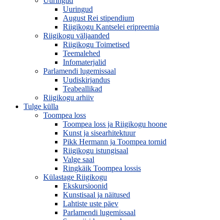
Uuringud
Uuringud
August Rei stipendium
Riigikogu Kantselei eripreemia
Riigikogu väljaanded
Riigikogu Toimetised
Teemalehed
Infomaterjalid
Parlamendi lugemissaal
Uudiskirjandus
Teabeallikad
Riigikogu arhiiv
Tulge külla
Toompea loss
Toompea loss ja Riigikogu hoone
Kunst ja sisearhitektuur
Pikk Hermann ja Toompea tornid
Riigikogu istungisaal
Valge saal
Ringkäik Toompea lossis
Külastage Riigikogu
Ekskursioonid
Kunstisaal ja näitused
Lahtiste uste päev
Parlamendi lugemissaal