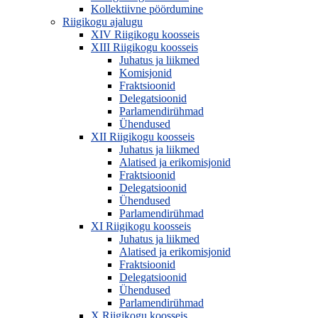
Kollektiivne pöördumine
Riigikogu ajalugu
XIV Riigikogu koosseis
XIII Riigikogu koosseis
Juhatus ja liikmed
Komisjonid
Fraktsioonid
Delegatsioonid
Parlamendirühmad
Ühendused
XII Riigikogu koosseis
Juhatus ja liikmed
Alatised ja erikomisjonid
Fraktsioonid
Delegatsioonid
Ühendused
Parlamendirühmad
XI Riigikogu koosseis
Juhatus ja liikmed
Alatised ja erikomisjonid
Fraktsioonid
Delegatsioonid
Ühendused
Parlamendirühmad
X Riigikogu koosseis