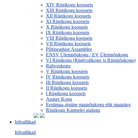
XIV Riigikogu koosseis
XIII Riigikogu koosseis
XII Riigikogu koosseis
XI Riigikogu koosseis
X Riigikogu koosseis
IX Riigikogu koosseis
VIII Riigikogu koosseis
VII Riigikogu koosseis
Põhiseaduse Assamblee
ENSV Ülemnõukogu / EV Ülemnõukogu
VI Riigikogu (Riigivolikogu ja Riiginõukogu)
Rahvuskogu
V Riigikogu koosseis
IV Riigikogu koosseis
III Riigikogu koosseis
II Riigikogu koosseis
I Riigikogu koosseis
Asutav Kogu
Eestimaa ajutine maanõukogu ehk maapäev
Riigikogu Kantselei ajalugu
Infoallikad
Infoallikad