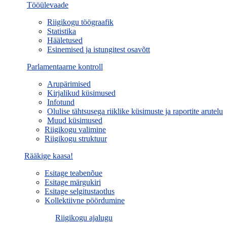
Tööülevaade
Riigikogu töögraafik
Statistika
Hääletused
Esinemised ja istungitest osavõtt
Parlamentaarne kontroll
Arupärimised
Kirjalikud küsimused
Infotund
Olulise tähtsusega riiklike küsimuste ja raportite arutelu
Muud küsimused
Riigikogu valimine
Riigikogu struktuur
Rääkige kaasa!
Esitage teabenõue
Esitage märgukiri
Esitage selgitustaotlus
Kollektiivne pöördumine
Riigikogu ajalugu