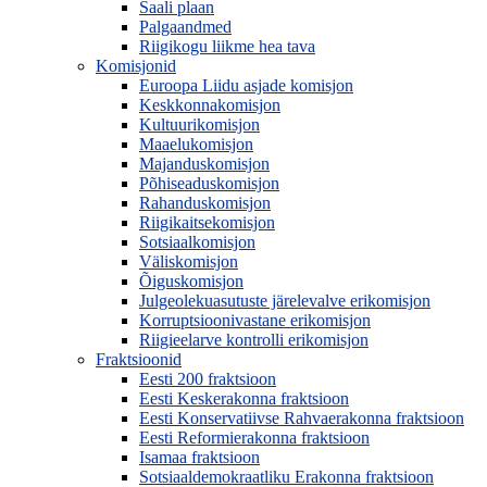
Saali plaan
Palgaandmed
Riigikogu liikme hea tava
Komisjonid
Euroopa Liidu asjade komisjon
Keskkonnakomisjon
Kultuurikomisjon
Maaelukomisjon
Majanduskomisjon
Põhiseaduskomisjon
Rahanduskomisjon
Riigikaitsekomisjon
Sotsiaalkomisjon
Väliskomisjon
Õiguskomisjon
Julgeolekuasutuste järelevalve erikomisjon
Korruptsioonivastane erikomisjon
Riigieelarve kontrolli erikomisjon
Fraktsioonid
Eesti 200 fraktsioon
Eesti Keskerakonna fraktsioon
Eesti Konservatiivse Rahvaerakonna fraktsioon
Eesti Reformierakonna fraktsioon
Isamaa fraktsioon
Sotsiaaldemokraatliku Erakonna fraktsioon