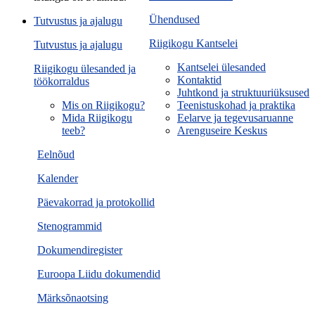
Ühendused
Tutvustus ja ajalugu
Riigikogu Kantselei
Tutvustus ja ajalugu
Kantselei ülesanded
Riigikogu ülesanded ja
Kontaktid
töökorraldus
Juhtkond ja struktuuriüksused
Mis on Riigikogu?
Teenistuskohad ja praktika
Mida Riigikogu
Eelarve ja tegevusaruanne
teeb?
Arenguseire Keskus
Eelnõud
Kalender
Päevakorrad ja protokollid
Stenogrammid
Dokumendiregister
Euroopa Liidu dokumendid
Märksõnaotsing