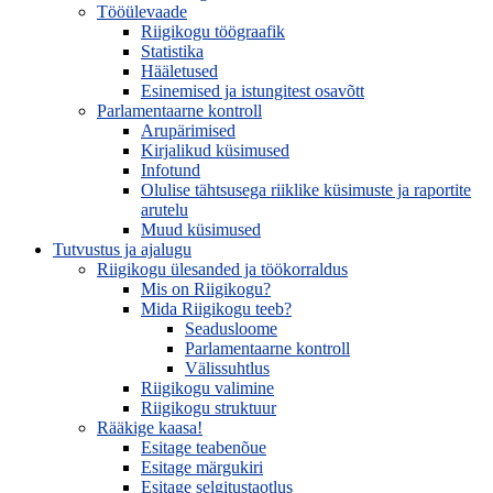
Tööülevaade
Riigikogu töögraafik
Statistika
Hääletused
Esinemised ja istungitest osavõtt
Parlamentaarne kontroll
Arupärimised
Kirjalikud küsimused
Infotund
Olulise tähtsusega riiklike küsimuste ja raportite
arutelu
Muud küsimused
Tutvustus ja ajalugu
Riigikogu ülesanded ja töökorraldus
Mis on Riigikogu?
Mida Riigikogu teeb?
Seadusloome
Parlamentaarne kontroll
Välissuhtlus
Riigikogu valimine
Riigikogu struktuur
Rääkige kaasa!
Esitage teabenõue
Esitage märgukiri
Esitage selgitustaotlus