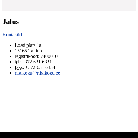
Jalus
Kontaktid
Lossi plats 1a
,
15165
Tallinn
registrikood: 74000101
tel
:
+372 631 6331
faks
:
+372 631 6334
riigikogu@riigikogu.ee