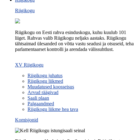
Riigikogu
Riigikogu on Eesti rahva esinduskogu, kuhu kuulub 101
liiget. Rahvas valib Riigikogu neljaks aastaks. Riigikogu
tähtsaimad ülesanded on võtta vastu seadusi ja otsuseid, teha
parlamentaarset kontrolli ja arendada välissuhtlust.
XV Riigikogu
Riigikogu juhatus
Riigikogu liikmed
Muudatused koosseisus
Arvud räägivad
Saali plaan
Palgaandmed
Riigikogu liikme hea tava
Komisjonid