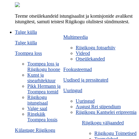
Teeme otseülekandeid istungisaalist ja komisjonide avalikest
istungitest, samuti teistest Riigikogu olulistest sündmustest.
Tulge külla
Multimeedia
Tulge külla
Riigikogu fotoarhiiv
Toompea loss
Videod
Otseülekanded
Toompea loss ja
Riigikogu hoone
Fookusteemad
Kunst ja
Uudised ja pressiteated
sisearhitektuur
Pikk Hermann ja
Uuringud
Toompea tornid
Riigikogu
Uuringud
istungisaal
August Rei stipendium
Valge saal
Riigikogu Kantselei eripreemia
Ringkäik
Toompea lossis
Riigikogu väljaanded
Külastage Riigikogu
Riigikogu Toimetised
Teemalehed