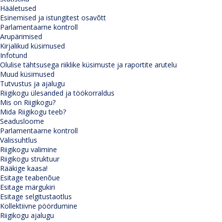
Hääletused
Esinemised ja istungitest osavõtt
Parlamentaarne kontroll
Arupärimised
Kirjalikud küsimused
Infotund
Olulise tähtsusega riiklike küsimuste ja raportite arutelu
Muud küsimused
Tutvustus ja ajalugu
Riigikogu ülesanded ja töökorraldus
Mis on Riigikogu?
Mida Riigikogu teeb?
Seadusloome
Parlamentaarne kontroll
Välissuhtlus
Riigikogu valimine
Riigikogu struktuur
Rääkige kaasa!
Esitage teabenõue
Esitage märgukiri
Esitage selgitustaotlus
Kollektiivne pöördumine
Riigikogu ajalugu