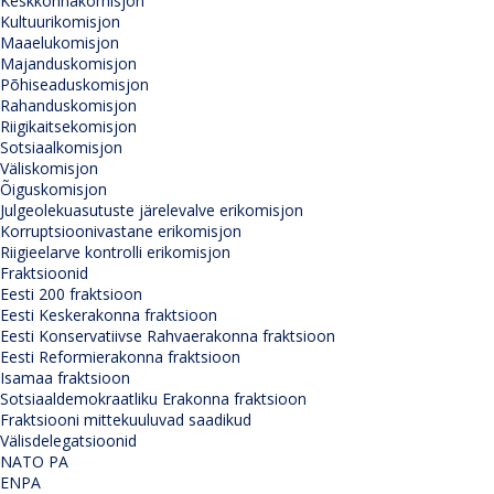
Keskkonnakomisjon
Kultuurikomisjon
Maaelukomisjon
Majanduskomisjon
Põhiseaduskomisjon
Rahanduskomisjon
Riigikaitsekomisjon
Sotsiaalkomisjon
Väliskomisjon
Õiguskomisjon
Julgeolekuasutuste järelevalve erikomisjon
Korruptsioonivastane erikomisjon
Riigieelarve kontrolli erikomisjon
Fraktsioonid
Eesti 200 fraktsioon
Eesti Keskerakonna fraktsioon
Eesti Konservatiivse Rahvaerakonna fraktsioon
Eesti Reformierakonna fraktsioon
Isamaa fraktsioon
Sotsiaaldemokraatliku Erakonna fraktsioon
Fraktsiooni mittekuuluvad saadikud
Välisdelegatsioonid
NATO PA
ENPA