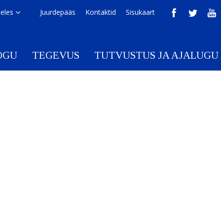
eeles
Juurdepääs
Kontaktid
Sisukaart
OGU
TEGEVUS
TUTVUSTUS JA AJALUGU