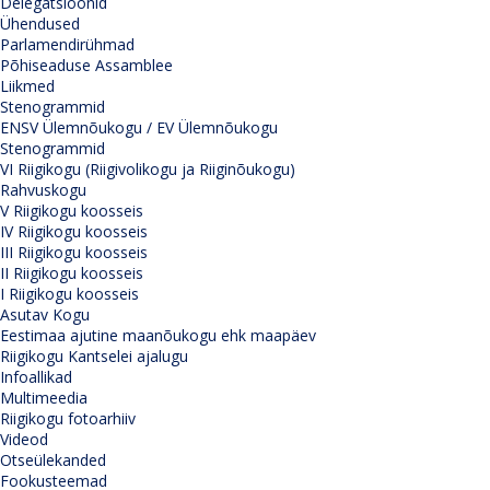
Delegatsioonid
Ühendused
Parlamendirühmad
Põhiseaduse Assamblee
Liikmed
Stenogrammid
ENSV Ülemnõukogu / EV Ülemnõukogu
Stenogrammid
VI Riigikogu (Riigivolikogu ja Riiginõukogu)
Rahvuskogu
V Riigikogu koosseis
IV Riigikogu koosseis
III Riigikogu koosseis
II Riigikogu koosseis
I Riigikogu koosseis
Asutav Kogu
Eestimaa ajutine maanõukogu ehk maapäev
Riigikogu Kantselei ajalugu
Infoallikad
Multimeedia
Riigikogu fotoarhiiv
Videod
Otseülekanded
Fookusteemad