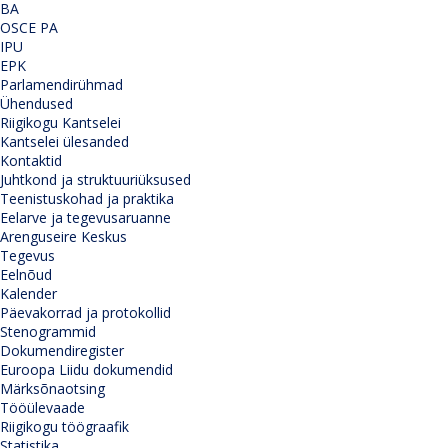
BA
OSCE PA
IPU
EPK
Parlamendirühmad
Ühendused
Riigikogu Kantselei
Kantselei ülesanded
Kontaktid
Juhtkond ja struktuuriüksused
Teenistuskohad ja praktika
Eelarve ja tegevusaruanne
Arenguseire Keskus
Tegevus
Eelnõud
Kalender
Päevakorrad ja protokollid
Stenogrammid
Dokumendiregister
Euroopa Liidu dokumendid
Märksõnaotsing
Tööülevaade
Riigikogu töögraafik
Statistika