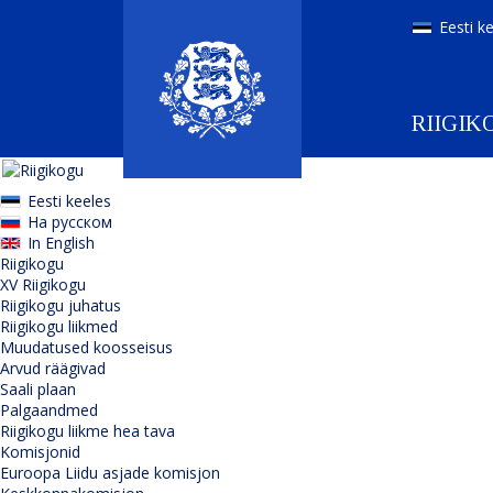
Eesti k
RIIGIK
Eesti keeles
На русском
In English
Riigikogu
XV Riigikogu
Riigikogu juhatus
Riigikogu liikmed
Muudatused koosseisus
Arvud räägivad
Saali plaan
Palgaandmed
Riigikogu liikme hea tava
Komisjonid
Euroopa Liidu asjade komisjon