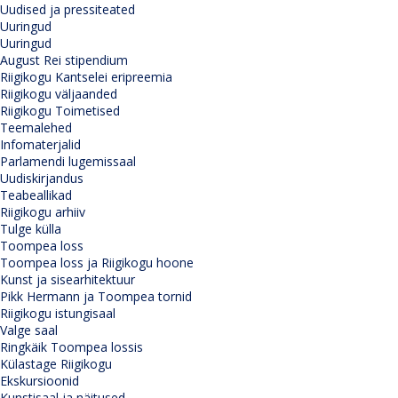
Uudised ja pressiteated
Uuringud
Uuringud
August Rei stipendium
Riigikogu Kantselei eripreemia
Riigikogu väljaanded
Riigikogu Toimetised
Teemalehed
Infomaterjalid
Parlamendi lugemissaal
Uudiskirjandus
Teabeallikad
Riigikogu arhiiv
Tulge külla
Toompea loss
Toompea loss ja Riigikogu hoone
Kunst ja sisearhitektuur
Pikk Hermann ja Toompea tornid
Riigikogu istungisaal
Valge saal
Ringkäik Toompea lossis
Külastage Riigikogu
Ekskursioonid
Kunstisaal ja näitused