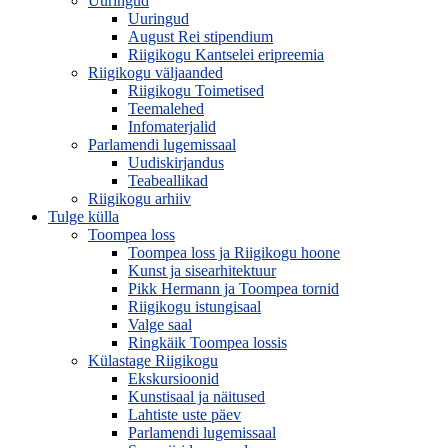
Uuringud
Uuringud
August Rei stipendium
Riigikogu Kantselei eripreemia
Riigikogu väljaanded
Riigikogu Toimetised
Teemalehed
Infomaterjalid
Parlamendi lugemissaal
Uudiskirjandus
Teabeallikad
Riigikogu arhiiv
Tulge külla
Toompea loss
Toompea loss ja Riigikogu hoone
Kunst ja sisearhitektuur
Pikk Hermann ja Toompea tornid
Riigikogu istungisaal
Valge saal
Ringkäik Toompea lossis
Külastage Riigikogu
Ekskursioonid
Kunstisaal ja näitused
Lahtiste uste päev
Parlamendi lugemissaal