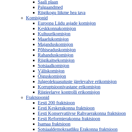
Saali plaan
Palgaandmed
Riigikogu liikme hea tava
Komisjonid
Euroopa Liidu asjade komisjon
Keskkonnakomisjon
Kultuurikomisjon
Maaelukomisjon
Majanduskomisjon
Põhiseaduskomisjon
Rahanduskomisjon
Riigikaitsekomisjon
Sotsiaalkomisjon
Väliskomisjon
Õiguskomisjon
Julgeolekuasutuste järelevalve erikomisjon
Korruptsioonivastane erikomisjon
Riigieelarve kontrolli erikomisjon
Fraktsioonid
Eesti 200 fraktsioon
Eesti Keskerakonna fraktsioon
Eesti Konservatiivse Rahvaerakonna fraktsioon
Eesti Reformierakonna fraktsioon
Isamaa fraktsioon
Sotsiaaldemokraatliku Erakonna fraktsioon