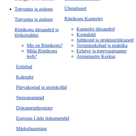
Ühendused
Tutvustus ja ajalugu
Riigikogu Kantselei
Tutvustus ja ajalugu
Kantselei ülesanded
Riigikogu ülesanded ja
Kontaktid
töökorraldus
Juhtkond ja struktuuriüksused
Mis on Riigikogu?
Teenistuskohad ja praktika
Mida Riigikogu
Eelarve ja tegevusaruanne
teeb?
Arenguseire Keskus
Eelnõud
Kalender
Päevakorrad ja protokollid
Stenogrammid
Dokumendiregister
Euroopa Liidu dokumendid
Märksõnaotsing