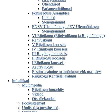
Ühendused
Parlamendirühmad
Põhiseaduse Assamblee
Liikmed
Stenogrammid
ENSV Ülemnõukogu / EV Ülemnõukogu
Stenogrammid
VI Riigikogu (Riigivolikogu ja Riiginõukogu)
Rahvuskogu
V Riigikogu koosseis
IV Riigikogu koosseis
III Riigikogu koosseis
II Riigikogu koosseis
I Riigikogu koosseis
Asutav Kogu
Eestimaa ajutine maanõukogu ehk maapäev
Riigikogu Kantselei ajalugu
Infoallikad
Multimeedia
Riigikogu fotoarhiiv
Videod
Otseülekanded
Fookusteemad
Uudised ja pressiteated