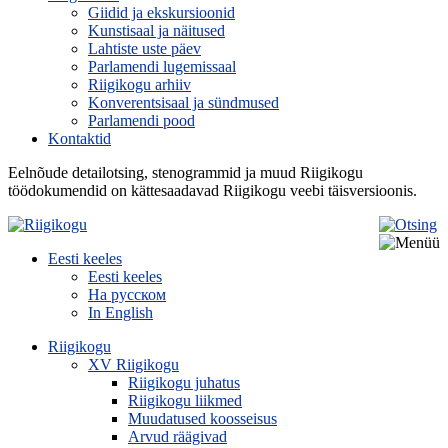
Giidid ja ekskursioonid
Kunstisaal ja näitused
Lahtiste uste päev
Parlamendi lugemissaal
Riigikogu arhiiv
Konverentsisaal ja sündmused
Parlamendi pood
Kontaktid
Eelnõude detailotsing, stenogrammid ja muud Riigikogu
töödokumendid on kättesaadavad Riigikogu veebi täisversioonis.
Eesti keeles
Eesti keeles
На русском
In English
Riigikogu
XV Riigikogu
Riigikogu juhatus
Riigikogu liikmed
Muudatused koosseisus
Arvud räägivad