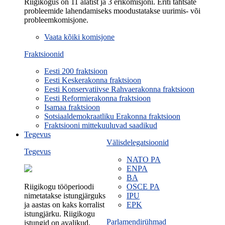
Riigikogus on 11 alatist ja 3 erikomisjoni. Eriti tähtsate
probleemide lahendamiseks moodustatakse uurimis- või
probleemkomisjone.
Vaata kõiki komisjone
Fraktsioonid
Eesti 200 fraktsioon
Eesti Keskerakonna fraktsioon
Eesti Konservatiivse Rahvaerakonna fraktsioon
Eesti Reformierakonna fraktsioon
Isamaa fraktsioon
Sotsiaaldemokraatliku Erakonna fraktsioon
Fraktsiooni mittekuuluvad saadikud
Tegevus
Välisdelegatsioonid
Tegevus
NATO PA
ENPA
BA
Riigikogu tööperioodi
OSCE PA
nimetatakse istungjärguks
IPU
ja aastas on kaks korralist
EPK
istungjärku. Riigikogu
Parlamendirühmad
istungid on avalikud.