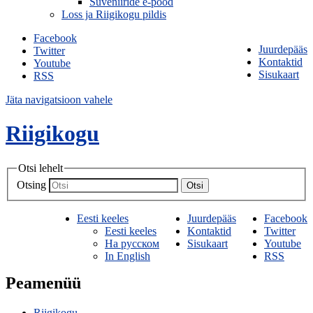
Suveniiride e-pood
Loss ja Riigikogu pildis
Facebook
Juurdepääs
Twitter
Kontaktid
Youtube
Sisukaart
RSS
Jäta navigatsioon vahele
Riigikogu
Otsi lehelt
Otsing
Otsi
Eesti keeles
Juurdepääs
Facebook
Eesti keeles
Kontaktid
Twitter
На русском
Sisukaart
Youtube
In English
RSS
Peamenüü
Riigikogu