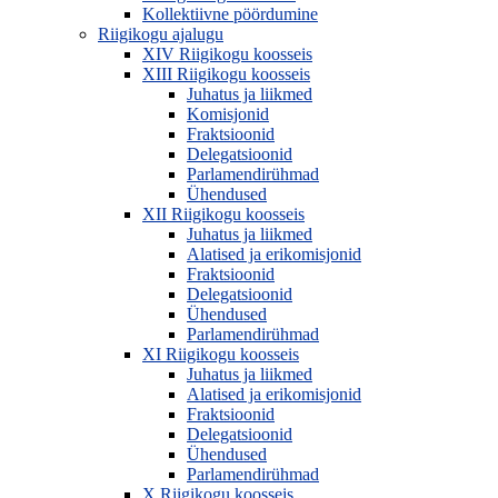
Kollektiivne pöördumine
Riigikogu ajalugu
XIV Riigikogu koosseis
XIII Riigikogu koosseis
Juhatus ja liikmed
Komisjonid
Fraktsioonid
Delegatsioonid
Parlamendirühmad
Ühendused
XII Riigikogu koosseis
Juhatus ja liikmed
Alatised ja erikomisjonid
Fraktsioonid
Delegatsioonid
Ühendused
Parlamendirühmad
XI Riigikogu koosseis
Juhatus ja liikmed
Alatised ja erikomisjonid
Fraktsioonid
Delegatsioonid
Ühendused
Parlamendirühmad
X Riigikogu koosseis