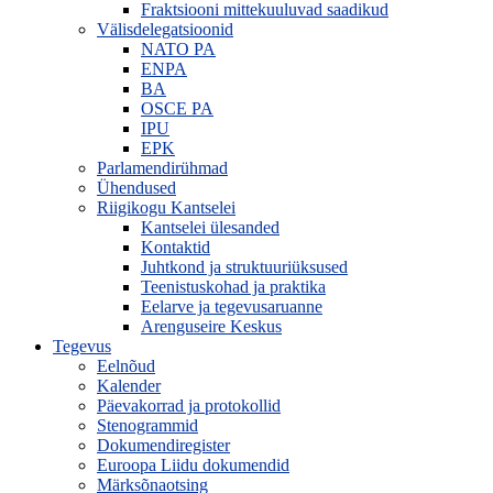
Fraktsiooni mittekuuluvad saadikud
Välisdelegatsioonid
NATO PA
ENPA
BA
OSCE PA
IPU
EPK
Parlamendirühmad
Ühendused
Riigikogu Kantselei
Kantselei ülesanded
Kontaktid
Juhtkond ja struktuuriüksused
Teenistuskohad ja praktika
Eelarve ja tegevusaruanne
Arenguseire Keskus
Tegevus
Eelnõud
Kalender
Päevakorrad ja protokollid
Stenogrammid
Dokumendiregister
Euroopa Liidu dokumendid
Märksõnaotsing