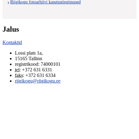
Riigikogu fotoarhiivi kasutustingimused
Jalus
Kontaktid
Lossi plats 1a
,
15165
Tallinn
registrikood: 74000101
tel
:
+372 631 6331
faks
:
+372 631 6334
riigikogu@riigikogu.ee