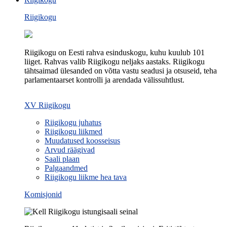
Riigikogu
Riigikogu on Eesti rahva esinduskogu, kuhu kuulub 101
liiget. Rahvas valib Riigikogu neljaks aastaks. Riigikogu
tähtsaimad ülesanded on võtta vastu seadusi ja otsuseid, teha
parlamentaarset kontrolli ja arendada välissuhtlust.
XV Riigikogu
Riigikogu juhatus
Riigikogu liikmed
Muudatused koosseisus
Arvud räägivad
Saali plaan
Palgaandmed
Riigikogu liikme hea tava
Komisjonid