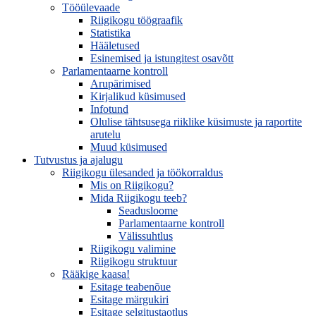
Tööülevaade
Riigikogu töögraafik
Statistika
Hääletused
Esinemised ja istungitest osavõtt
Parlamentaarne kontroll
Arupärimised
Kirjalikud küsimused
Infotund
Olulise tähtsusega riiklike küsimuste ja raportite
arutelu
Muud küsimused
Tutvustus ja ajalugu
Riigikogu ülesanded ja töökorraldus
Mis on Riigikogu?
Mida Riigikogu teeb?
Seadusloome
Parlamentaarne kontroll
Välissuhtlus
Riigikogu valimine
Riigikogu struktuur
Rääkige kaasa!
Esitage teabenõue
Esitage märgukiri
Esitage selgitustaotlus