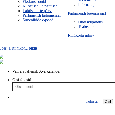
Ekskursioonid
Infomaterjalid
Kunstisaal ja näitused
Lahtiste uste päev
Parlamendi lugemissaal
Parlamendi lugemissaal
Suveniiride e-pood
Uudiskirjandus
Teabeallikad
Riigikogu arhiiv
Loss ja Riigikogu pildis
Vali ajavahemik
Ava kalender
Otsi fotosid
Tühista
Otsi