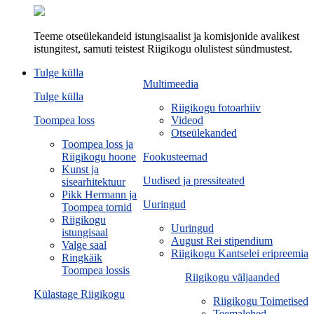
Teeme otseülekandeid istungisaalist ja komisjonide avalikest
istungitest, samuti teistest Riigikogu olulistest sündmustest.
Tulge külla
Multimeedia
Tulge külla
Riigikogu fotoarhiiv
Toompea loss
Videod
Otseülekanded
Toompea loss ja
Riigikogu hoone
Fookusteemad
Kunst ja
Uudised ja pressiteated
sisearhitektuur
Pikk Hermann ja
Uuringud
Toompea tornid
Riigikogu
Uuringud
istungisaal
August Rei stipendium
Valge saal
Riigikogu Kantselei eripreemia
Ringkäik
Toompea lossis
Riigikogu väljaanded
Külastage Riigikogu
Riigikogu Toimetised
Teemalehed