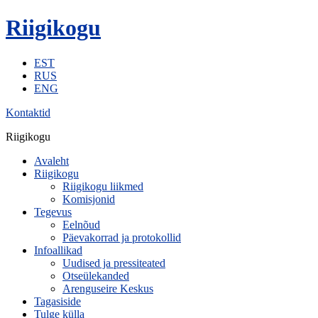
Riigikogu
EST
RUS
ENG
Kontaktid
Riigikogu
Avaleht
Riigikogu
Riigikogu liikmed
Komisjonid
Tegevus
Eelnõud
Päevakorrad ja protokollid
Infoallikad
Uudised ja pressiteated
Otseülekanded
Arenguseire Keskus
Tagasiside
Tulge külla