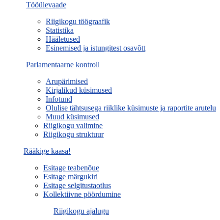
Tööülevaade
Riigikogu töögraafik
Statistika
Hääletused
Esinemised ja istungitest osavõtt
Parlamentaarne kontroll
Arupärimised
Kirjalikud küsimused
Infotund
Olulise tähtsusega riiklike küsimuste ja raportite arutelu
Muud küsimused
Riigikogu valimine
Riigikogu struktuur
Rääkige kaasa!
Esitage teabenõue
Esitage märgukiri
Esitage selgitustaotlus
Kollektiivne pöördumine
Riigikogu ajalugu