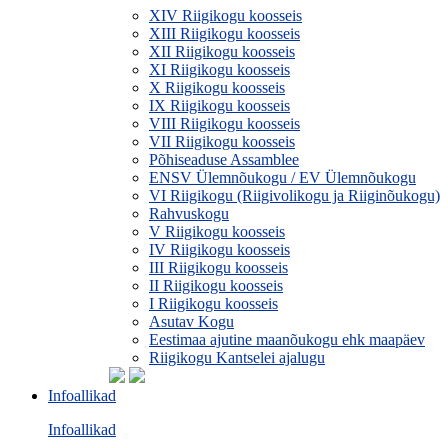
XIV Riigikogu koosseis
XIII Riigikogu koosseis
XII Riigikogu koosseis
XI Riigikogu koosseis
X Riigikogu koosseis
IX Riigikogu koosseis
VIII Riigikogu koosseis
VII Riigikogu koosseis
Põhiseaduse Assamblee
ENSV Ülemnõukogu / EV Ülemnõukogu
VI Riigikogu (Riigivolikogu ja Riiginõukogu)
Rahvuskogu
V Riigikogu koosseis
IV Riigikogu koosseis
III Riigikogu koosseis
II Riigikogu koosseis
I Riigikogu koosseis
Asutav Kogu
Eestimaa ajutine maanõukogu ehk maapäev
Riigikogu Kantselei ajalugu
Infoallikad
Infoallikad