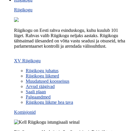
Riigikogu
Riigikogu on Eesti rahva esinduskogu, kuhu kuulub 101
liiget. Rahvas valib Riigikogu neljaks aastaks. Riigikogu
tähtsaimad ülesanded on võtta vastu seadusi ja otsuseid, teha
parlamentaarset kontrolli ja arendada välissuhtlust.
XV Riigikogu
Riigikogu juhatus
Riigikogu liikmed
Muudatused koosseisus
Arvud räägivad
Saali plaan
Palgaandmed
Riigikogu liikme hea tava
Komisjonid