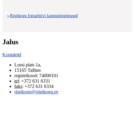
Riigikogu fotoarhiivi kasutustingimused
Jalus
Kontaktid
Lossi plats 1a
,
15165
Tallinn
registrikood: 74000101
tel
:
+372 631 6331
faks
:
+372 631 6334
riigikogu@riigikogu.ee