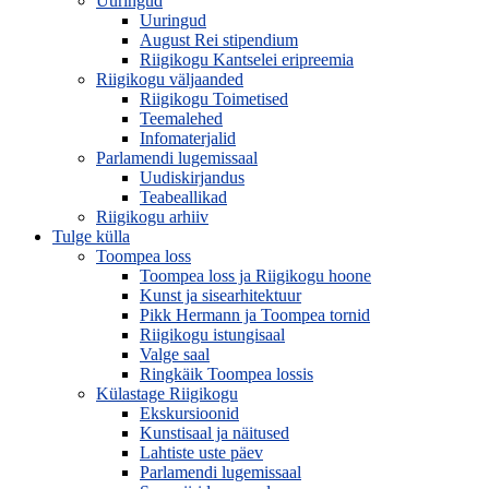
Uuringud
Uuringud
August Rei stipendium
Riigikogu Kantselei eripreemia
Riigikogu väljaanded
Riigikogu Toimetised
Teemalehed
Infomaterjalid
Parlamendi lugemissaal
Uudiskirjandus
Teabeallikad
Riigikogu arhiiv
Tulge külla
Toompea loss
Toompea loss ja Riigikogu hoone
Kunst ja sisearhitektuur
Pikk Hermann ja Toompea tornid
Riigikogu istungisaal
Valge saal
Ringkäik Toompea lossis
Külastage Riigikogu
Ekskursioonid
Kunstisaal ja näitused
Lahtiste uste päev
Parlamendi lugemissaal