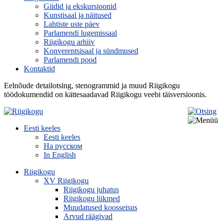
Giidid ja ekskursioonid
Kunstisaal ja näitused
Lahtiste uste päev
Parlamendi lugemissaal
Riigikogu arhiiv
Konverentsisaal ja sündmused
Parlamendi pood
Kontaktid
Eelnõude detailotsing, stenogrammid ja muud Riigikogu
töödokumendid on kättesaadavad Riigikogu veebi täisversioonis.
Eesti keeles
Eesti keeles
На русском
In English
Riigikogu
XV Riigikogu
Riigikogu juhatus
Riigikogu liikmed
Muudatused koosseisus
Arvud räägivad