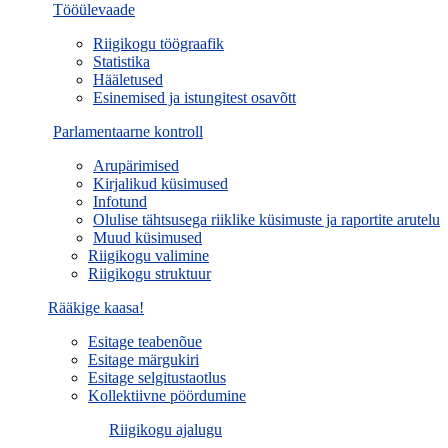
Tööülevaade
Riigikogu töögraafik
Statistika
Hääletused
Esinemised ja istungitest osavõtt
Parlamentaarne kontroll
Arupärimised
Kirjalikud küsimused
Infotund
Olulise tähtsusega riiklike küsimuste ja raportite arutelu
Muud küsimused
Riigikogu valimine
Riigikogu struktuur
Rääkige kaasa!
Esitage teabenõue
Esitage märgukiri
Esitage selgitustaotlus
Kollektiivne pöördumine
Riigikogu ajalugu