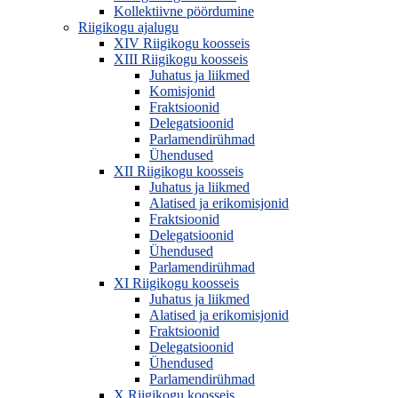
Kollektiivne pöördumine
Riigikogu ajalugu
XIV Riigikogu koosseis
XIII Riigikogu koosseis
Juhatus ja liikmed
Komisjonid
Fraktsioonid
Delegatsioonid
Parlamendirühmad
Ühendused
XII Riigikogu koosseis
Juhatus ja liikmed
Alatised ja erikomisjonid
Fraktsioonid
Delegatsioonid
Ühendused
Parlamendirühmad
XI Riigikogu koosseis
Juhatus ja liikmed
Alatised ja erikomisjonid
Fraktsioonid
Delegatsioonid
Ühendused
Parlamendirühmad
X Riigikogu koosseis