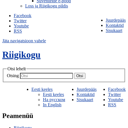
Suveniiride e-pood
Loss ja Riigikogu pildis
Facebook
Juurdepääs
Twitter
Kontaktid
Youtube
Sisukaart
RSS
Jäta navigatsioon vahele
Riigikogu
Otsi lehelt
Otsing
Otsi
Eesti keeles
Juurdepääs
Facebook
Eesti keeles
Kontaktid
Twitter
На русском
Sisukaart
Youtube
In English
RSS
Peamenüü
Riigikogu