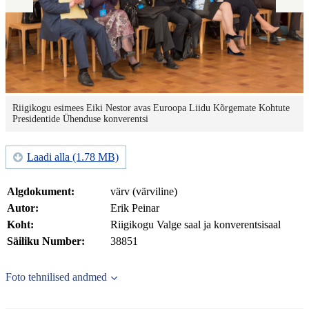
Riigikogu esimees Eiki Nestor avas Euroopa Liidu Kõrgemate Kohtute
Presidentide Ühenduse konverentsi
Laadi alla (1.78 MB)
Algdokument:
värv (värviline)
Autor:
Erik Peinar
Koht:
Riigikogu Valge saal ja konverentsisaal
Säiliku Number:
38851
Foto tehnilised andmed