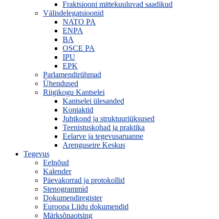
Fraktsiooni mittekuuluvad saadikud
Välisdelegatsioonid
NATO PA
ENPA
BA
OSCE PA
IPU
EPK
Parlamendirühmad
Ühendused
Riigikogu Kantselei
Kantselei ülesanded
Kontaktid
Juhtkond ja struktuuriüksused
Teenistuskohad ja praktika
Eelarve ja tegevusaruanne
Arenguseire Keskus
Tegevus
Eelnõud
Kalender
Päevakorrad ja protokollid
Stenogrammid
Dokumendiregister
Euroopa Liidu dokumendid
Märksõnaotsing