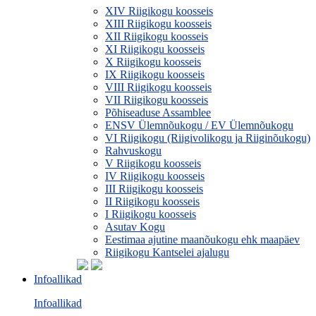
XIV Riigikogu koosseis
XIII Riigikogu koosseis
XII Riigikogu koosseis
XI Riigikogu koosseis
X Riigikogu koosseis
IX Riigikogu koosseis
VIII Riigikogu koosseis
VII Riigikogu koosseis
Põhiseaduse Assamblee
ENSV Ülemnõukogu / EV Ülemnõukogu
VI Riigikogu (Riigivolikogu ja Riiginõukogu)
Rahvuskogu
V Riigikogu koosseis
IV Riigikogu koosseis
III Riigikogu koosseis
II Riigikogu koosseis
I Riigikogu koosseis
Asutav Kogu
Eestimaa ajutine maanõukogu ehk maapäev
Riigikogu Kantselei ajalugu
Infoallikad
Infoallikad