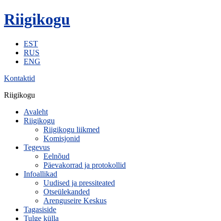
Riigikogu
EST
RUS
ENG
Kontaktid
Riigikogu
Avaleht
Riigikogu
Riigikogu liikmed
Komisjonid
Tegevus
Eelnõud
Päevakorrad ja protokollid
Infoallikad
Uudised ja pressiteated
Otseülekanded
Arenguseire Keskus
Tagasiside
Tulge külla