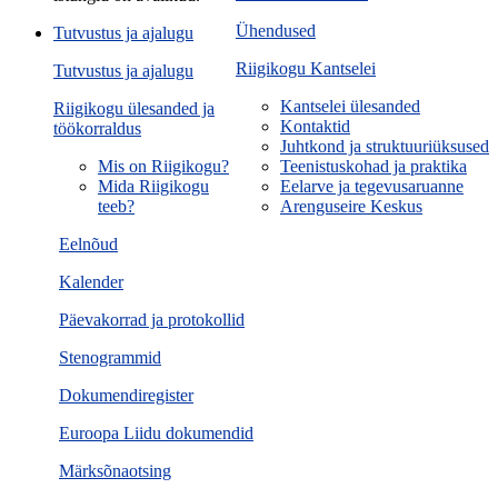
Ühendused
Tutvustus ja ajalugu
Riigikogu Kantselei
Tutvustus ja ajalugu
Kantselei ülesanded
Riigikogu ülesanded ja
Kontaktid
töökorraldus
Juhtkond ja struktuuriüksused
Mis on Riigikogu?
Teenistuskohad ja praktika
Mida Riigikogu
Eelarve ja tegevusaruanne
teeb?
Arenguseire Keskus
Eelnõud
Kalender
Päevakorrad ja protokollid
Stenogrammid
Dokumendiregister
Euroopa Liidu dokumendid
Märksõnaotsing