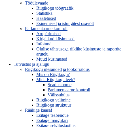
Tööülevaade
Riigikogu töögraafik
Statistika
Hääletused
Esinemised ja istungitest osavõtt
Parlamentaarne kontroll
Arupärimised
Kirjalikud küsimused
Infotund
Olulise tähtsusega riiklike küsimuste ja raportite
arutelu
Muud küsimused
Tutvustus ja ajalugu
Riigikogu ülesanded ja töökorraldus
Mis on Riigikogu?
Mida Riigikogu teeb?
Seadusloome
Parlamentaarne kontroll
Välissuhtlus
Riigikogu valimine
Riigikogu struktuur
Rääkige kaasa!
Esitage teabenõue
Esitage märgukiri
Esitage selgitustaotlus