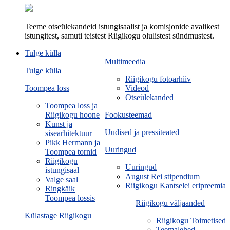
Teeme otseülekandeid istungisaalist ja komisjonide avalikest
istungitest, samuti teistest Riigikogu olulistest sündmustest.
Tulge külla
Multimeedia
Tulge külla
Riigikogu fotoarhiiv
Toompea loss
Videod
Otseülekanded
Toompea loss ja
Riigikogu hoone
Fookusteemad
Kunst ja
Uudised ja pressiteated
sisearhitektuur
Pikk Hermann ja
Uuringud
Toompea tornid
Riigikogu
Uuringud
istungisaal
August Rei stipendium
Valge saal
Riigikogu Kantselei eripreemia
Ringkäik
Toompea lossis
Riigikogu väljaanded
Külastage Riigikogu
Riigikogu Toimetised
Teemalehed