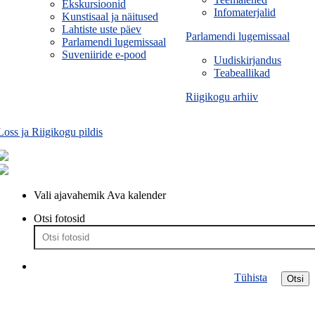
Ekskursioonid
Infomaterjalid
Kunstisaal ja näitused
Lahtiste uste päev
Parlamendi lugemissaal
Parlamendi lugemissaal
Suveniiride e-pood
Uudiskirjandus
Teabeallikad
Riigikogu arhiiv
Loss ja Riigikogu pildis
Vali ajavahemik
Ava kalender
Otsi fotosid
Tühista
Otsi