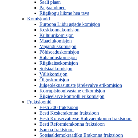
Saali plaan
Palgaandmed
Riigikogu liikme hea tava
Komisjonid
Euroopa Liidu asjade komisjon
Keskkonnakomisjon
Kultuurikomisjon
Maaelukomisjon
Majanduskomisjon
Põhiseaduskomisjon
Rahanduskomisjon
Riigikaitsekomisjon
Sotsiaalkomisjon
Väliskomisjon
Õiguskomisjon
Julgeolekuasutuste järelevalve erikomisjon
Korruptsioonivastane erikomisjon
Riigieelarve kontrolli erikomisjon
Fraktsioonid
Eesti 200 fraktsioon
Eesti Keskerakonna fraktsioon
Eesti Konservatiivse Rahvaerakonna fraktsioon
Eesti Reformierakonna fraktsioon
Isamaa fraktsioon
Sotsiaaldemokraatliku Erakonna fraktsioon