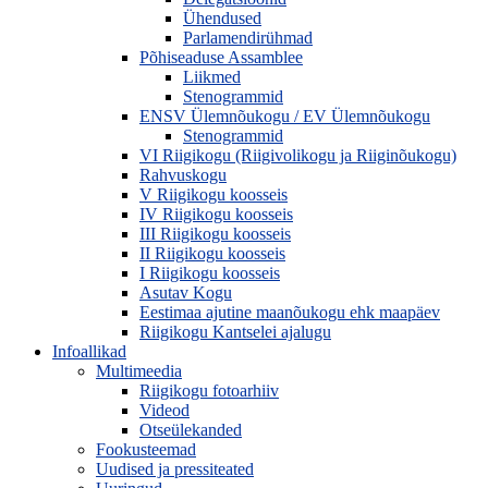
Ühendused
Parlamendirühmad
Põhiseaduse Assamblee
Liikmed
Stenogrammid
ENSV Ülemnõukogu / EV Ülemnõukogu
Stenogrammid
VI Riigikogu (Riigivolikogu ja Riiginõukogu)
Rahvuskogu
V Riigikogu koosseis
IV Riigikogu koosseis
III Riigikogu koosseis
II Riigikogu koosseis
I Riigikogu koosseis
Asutav Kogu
Eestimaa ajutine maanõukogu ehk maapäev
Riigikogu Kantselei ajalugu
Infoallikad
Multimeedia
Riigikogu fotoarhiiv
Videod
Otseülekanded
Fookusteemad
Uudised ja pressiteated