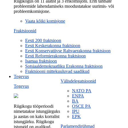
Riigikogus on 11 alatist ja 3 erikomisjoni. Eriti tähtsate
probleemide lahendamiseks moodustatakse uurimis- või
probleemkomisjone.
Vaata kõiki komisjone
Fraktsioonid
Eesti 200 fraktsioon
Eesti Keskerakonna fraktsioon
Eesti Konservatiivse Rahvaerakonna fraktsioon
Eesti Reformierakonna fraktsioon
Isamaa fraktsioon
Sotsiaaldemokraatliku Erakonna fraktsioon
Fraktsiooni mittekuuluvad saadikud
Tegevus
Välisdelegatsioonid
Tegevus
NATO PA
ENPA
BA
Riigikogu tööperioodi
OSCE PA
nimetatakse istungjärguks
IPU
ja aastas on kaks korralist
EPK
istungjärku. Riigikogu
Parlamendirühmad
istungid on avalikud.