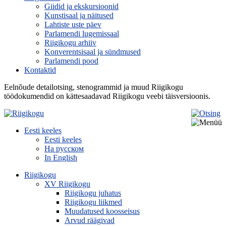
Giidid ja ekskursioonid
Kunstisaal ja näitused
Lahtiste uste päev
Parlamendi lugemissaal
Riigikogu arhiiv
Konverentsisaal ja sündmused
Parlamendi pood
Kontaktid
Eelnõude detailotsing, stenogrammid ja muud Riigikogu
töödokumendid on kättesaadavad Riigikogu veebi täisversioonis.
Eesti keeles
Eesti keeles
На русском
In English
Riigikogu
XV Riigikogu
Riigikogu juhatus
Riigikogu liikmed
Muudatused koosseisus
Arvud räägivad