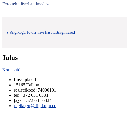
Foto tehnilised andmed
Riigikogu fotoarhiivi kasutustingimused
Jalus
Kontaktid
Lossi plats 1a
,
15165
Tallinn
registrikood: 74000101
tel
:
+372 631 6331
faks
:
+372 631 6334
riigikogu@riigikogu.ee