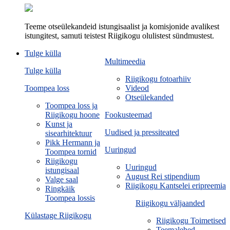
Teeme otseülekandeid istungisaalist ja komisjonide avalikest
istungitest, samuti teistest Riigikogu olulistest sündmustest.
Tulge külla
Multimeedia
Tulge külla
Riigikogu fotoarhiiv
Toompea loss
Videod
Otseülekanded
Toompea loss ja
Riigikogu hoone
Fookusteemad
Kunst ja
Uudised ja pressiteated
sisearhitektuur
Pikk Hermann ja
Uuringud
Toompea tornid
Riigikogu
Uuringud
istungisaal
August Rei stipendium
Valge saal
Riigikogu Kantselei eripreemia
Ringkäik
Toompea lossis
Riigikogu väljaanded
Külastage Riigikogu
Riigikogu Toimetised
Teemalehed