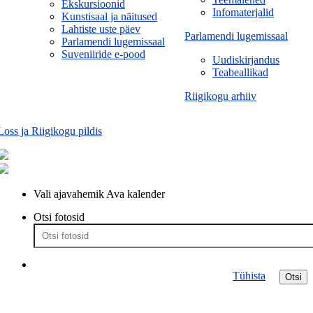
Ekskursioonid
Infomaterjalid
Kunstisaal ja näitused
Lahtiste uste päev
Parlamendi lugemissaal
Parlamendi lugemissaal
Suveniiride e-pood
Uudiskirjandus
Teabeallikad
Riigikogu arhiiv
Loss ja Riigikogu pildis
Vali ajavahemik
Ava kalender
Otsi fotosid
Tühista
Otsi