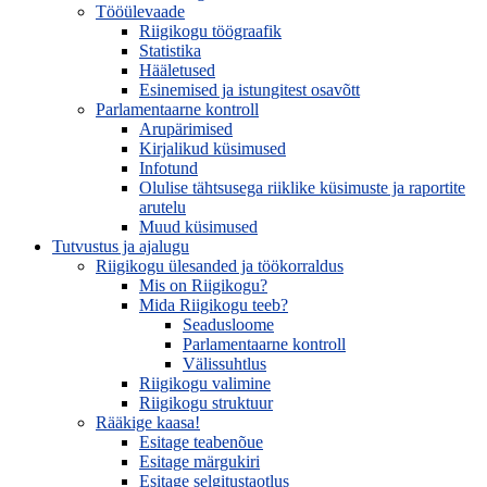
Tööülevaade
Riigikogu töögraafik
Statistika
Hääletused
Esinemised ja istungitest osavõtt
Parlamentaarne kontroll
Arupärimised
Kirjalikud küsimused
Infotund
Olulise tähtsusega riiklike küsimuste ja raportite
arutelu
Muud küsimused
Tutvustus ja ajalugu
Riigikogu ülesanded ja töökorraldus
Mis on Riigikogu?
Mida Riigikogu teeb?
Seadusloome
Parlamentaarne kontroll
Välissuhtlus
Riigikogu valimine
Riigikogu struktuur
Rääkige kaasa!
Esitage teabenõue
Esitage märgukiri
Esitage selgitustaotlus