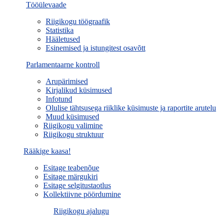
Tööülevaade
Riigikogu töögraafik
Statistika
Hääletused
Esinemised ja istungitest osavõtt
Parlamentaarne kontroll
Arupärimised
Kirjalikud küsimused
Infotund
Olulise tähtsusega riiklike küsimuste ja raportite arutelu
Muud küsimused
Riigikogu valimine
Riigikogu struktuur
Rääkige kaasa!
Esitage teabenõue
Esitage märgukiri
Esitage selgitustaotlus
Kollektiivne pöördumine
Riigikogu ajalugu