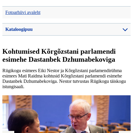
Fotoarhiivi avaleht
Kataloogipuu
Kohtumised Kõrgõzstani parlamendi
esimehe Dastanbek Dzhumabekoviga
Riigikogu esimees Eiki Nestor ja Kõrgõzstani parlamendirühma
esimees Mati Raidma kohtusid Kõrgõzstani parlamendi esimehe
Dastanbek Dzhumabekoviga. Nestor tutvustas Riigikogu täiskogu
istungisaali.