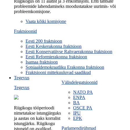
Riigikogus on 11 alatist ja 3 erikomisjoni. Eriti tähtsate
probleemide lahendamiseks moodustatakse uurimis- või
probleemkomisjone.
Vaata kõiki komisjone
Fraktsioonid
Eesti 200 fraktsioon
Eesti Keskerakonna fraktsioon
Eesti Konservatiivse Rahvaerakonna fraktsioon
Eesti Reformierakonna fraktsioon
Isamaa fraktsioon
Sotsiaaldemokraatliku Erakonna fraktsioon
Fraktsiooni mittekuuluvad saadikud
Tegevus
Välisdelegatsioonid
Tegevus
NATO PA
ENPA
BA
Riigikogu tööperioodi
OSCE PA
nimetatakse istungjärguks
IPU
ja aastas on kaks korralist
EPK
istungjärku. Riigikogu
Parlamendirühmad
istungid on avalikud.