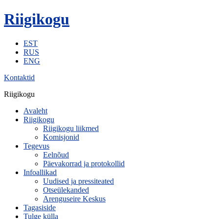
Riigikogu
EST
RUS
ENG
Kontaktid
Riigikogu
Avaleht
Riigikogu
Riigikogu liikmed
Komisjonid
Tegevus
Eelnõud
Päevakorrad ja protokollid
Infoallikad
Uudised ja pressiteated
Otseülekanded
Arenguseire Keskus
Tagasiside
Tulge külla