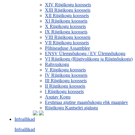
XIV Riigikogu koosseis
XIII Riigikogu koosseis
XII Riigikogu koosseis
XI Riigikogu koosseis
X Riigikogu koosseis
IX Riigikogu koosseis
VIII Riigikogu koosseis
VII Riigikogu koosseis
Põhiseaduse Assamblee
ENSV Ülemnõukogu / EV Ülemnõukogu
VI Riigikogu (Riigivolikogu ja Riiginõukogu)
Rahvuskogu
V Riigikogu koosseis
IV Riigikogu koosseis
III Riigikogu koosseis
II Riigikogu koosseis
I Riigikogu koosseis
Asutav Kogu
Eestimaa ajutine maanõukogu ehk maapäev
Riigikogu Kantselei ajalugu
Infoallikad
Infoallikad