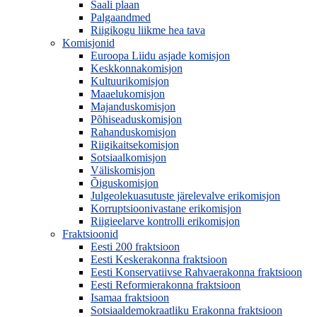
Saali plaan
Palgaandmed
Riigikogu liikme hea tava
Komisjonid
Euroopa Liidu asjade komisjon
Keskkonnakomisjon
Kultuurikomisjon
Maaelukomisjon
Majanduskomisjon
Põhiseaduskomisjon
Rahanduskomisjon
Riigikaitsekomisjon
Sotsiaalkomisjon
Väliskomisjon
Õiguskomisjon
Julgeolekuasutuste järelevalve erikomisjon
Korruptsioonivastane erikomisjon
Riigieelarve kontrolli erikomisjon
Fraktsioonid
Eesti 200 fraktsioon
Eesti Keskerakonna fraktsioon
Eesti Konservatiivse Rahvaerakonna fraktsioon
Eesti Reformierakonna fraktsioon
Isamaa fraktsioon
Sotsiaaldemokraatliku Erakonna fraktsioon