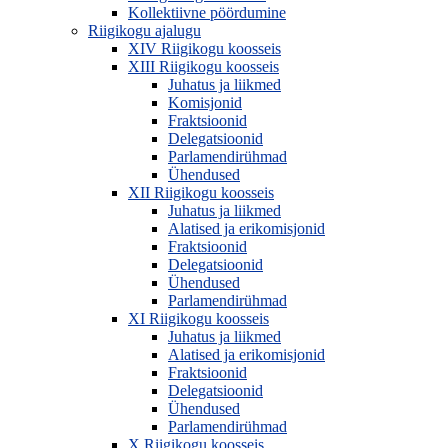
Kollektiivne pöördumine
Riigikogu ajalugu
XIV Riigikogu koosseis
XIII Riigikogu koosseis
Juhatus ja liikmed
Komisjonid
Fraktsioonid
Delegatsioonid
Parlamendirühmad
Ühendused
XII Riigikogu koosseis
Juhatus ja liikmed
Alatised ja erikomisjonid
Fraktsioonid
Delegatsioonid
Ühendused
Parlamendirühmad
XI Riigikogu koosseis
Juhatus ja liikmed
Alatised ja erikomisjonid
Fraktsioonid
Delegatsioonid
Ühendused
Parlamendirühmad
X Riigikogu koosseis