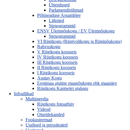
Ühendused
Parlamendirühmad
Põhiseaduse Assamblee
Liikmed
Stenogrammid
ENSV Ülemnõukogu / EV Ülemnõukogu
Stenogrammid
VI Riigikogu (Riigivolikogu ja Riiginõukogu)
Rahvuskogu
V Riigikogu koosseis
IV Riigikogu koosseis
III Riigikogu koosseis
II Riigikogu koosseis
I Riigikogu koosseis
Asutav Kogu
Eestimaa ajutine maanõukogu ehk maapäev
Riigikogu Kantselei ajalugu
Infoallikad
Multimeedia
Riigikogu fotoarhiiv
Videod
Otseülekanded
Fookusteemad
Uudised ja pressiteated