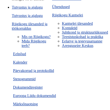
Ühendused
Tutvustus ja ajalugu
Riigikogu Kantselei
Tutvustus ja ajalugu
Kantselei ülesanded
Riigikogu ülesanded ja
Kontaktid
töökorraldus
Juhtkond ja struktuuriüksused
Mis on Riigikogu?
Teenistuskohad ja praktika
Mida Riigikogu
Eelarve ja tegevusaruanne
teeb?
Arenguseire Keskus
Eelnõud
Kalender
Päevakorrad ja protokollid
Stenogrammid
Dokumendiregister
Euroopa Liidu dokumendid
Märksõnaotsing