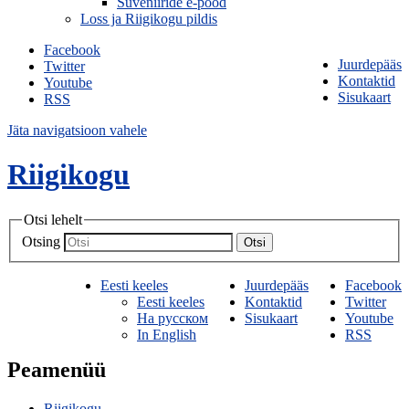
Suveniiride e-pood
Loss ja Riigikogu pildis
Facebook
Juurdepääs
Twitter
Kontaktid
Youtube
Sisukaart
RSS
Jäta navigatsioon vahele
Riigikogu
Otsi lehelt
Otsing
Otsi
Eesti keeles
Juurdepääs
Facebook
Eesti keeles
Kontaktid
Twitter
На русском
Sisukaart
Youtube
In English
RSS
Peamenüü
Riigikogu