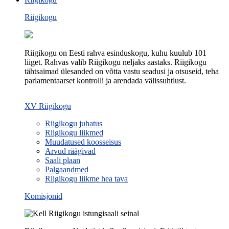
Riigikogu
Riigikogu on Eesti rahva esinduskogu, kuhu kuulub 101
liiget. Rahvas valib Riigikogu neljaks aastaks. Riigikogu
tähtsaimad ülesanded on võtta vastu seadusi ja otsuseid, teha
parlamentaarset kontrolli ja arendada välissuhtlust.
XV Riigikogu
Riigikogu juhatus
Riigikogu liikmed
Muudatused koosseisus
Arvud räägivad
Saali plaan
Palgaandmed
Riigikogu liikme hea tava
Komisjonid