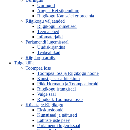
Uuringud
Uuringud
August Rei stipendium
Riigikogu Kantselei eripreemia
Riigikogu väljaanded
Riigikogu Toimetised
Teemalehed
Infomaterjalid
Parlamendi lugemissaal
Uudiskirjandus
Teabeallikad
Riigikogu arhiiv
Tulge külla
Toompea loss
Toompea loss ja Riigikogu hoone
Kunst ja sisearhitektuur
Pikk Hermann ja Toompea tornid
Riigikogu istungisaal
Valge saal
Ringkäik Toompea lossis
Külastage Riigikogu
Ekskursioonid
Kunstisaal ja näitused
Lahtiste uste päev
Parlamendi lugemissaal