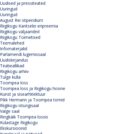
Uudised ja pressiteated
Uuringud
Uuringud
August Rei stipendium
Riigikogu Kantselei eripreemia
Riigikogu väljaanded
Riigikogu Toimetised
Teemalehed
Infomaterjalid
Parlamendi lugemissaal
Uudiskirjandus
Teabeallikad
Riigikogu arhiiv
Tulge külla
Toompea loss
Toompea loss ja Riigikogu hoone
Kunst ja sisearhitektuur
Pikk Hermann ja Toompea tornid
Riigikogu istungisaal
Valge saal
Ringkäik Toompea lossis
Külastage Riigikogu
Ekskursioonid
Kunstisaal ja näitused