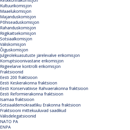
Keskkonnakomisjon
Kultuurikomisjon
Maaelukomisjon
Majanduskomisjon
Põhiseaduskomisjon
Rahanduskomisjon
Riigikaitsekomisjon
Sotsiaalkomisjon
Väliskomisjon
Õiguskomisjon
Julgeolekuasutuste järelevalve erikomisjon
Korruptsioonivastane erikomisjon
Riigieelarve kontrolli erikomisjon
Fraktsioonid
Eesti 200 fraktsioon
Eesti Keskerakonna fraktsioon
Eesti Konservatiivse Rahvaerakonna fraktsioon
Eesti Reformierakonna fraktsioon
Isamaa fraktsioon
Sotsiaaldemokraatliku Erakonna fraktsioon
Fraktsiooni mittekuuluvad saadikud
Välisdelegatsioonid
NATO PA
ENPA