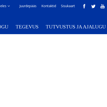
eeles
Juurdepääs
Kontaktid
Sisukaart
OGU
TEGEVUS
TUTVUSTUS JA AJALUGU