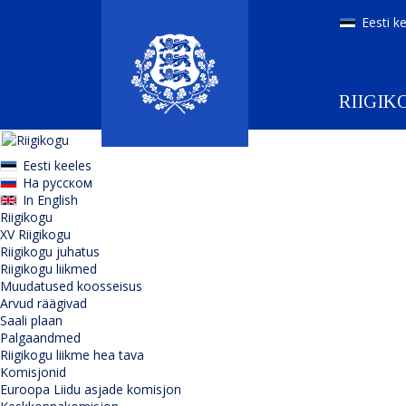
Eesti k
RIIGIK
Eesti keeles
На русском
In English
Riigikogu
XV Riigikogu
Riigikogu juhatus
Riigikogu liikmed
Muudatused koosseisus
Arvud räägivad
Saali plaan
Palgaandmed
Riigikogu liikme hea tava
Komisjonid
Euroopa Liidu asjade komisjon