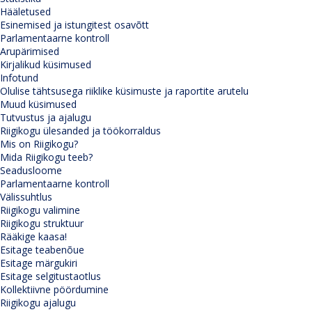
Hääletused
Esinemised ja istungitest osavõtt
Parlamentaarne kontroll
Arupärimised
Kirjalikud küsimused
Infotund
Olulise tähtsusega riiklike küsimuste ja raportite arutelu
Muud küsimused
Tutvustus ja ajalugu
Riigikogu ülesanded ja töökorraldus
Mis on Riigikogu?
Mida Riigikogu teeb?
Seadusloome
Parlamentaarne kontroll
Välissuhtlus
Riigikogu valimine
Riigikogu struktuur
Rääkige kaasa!
Esitage teabenõue
Esitage märgukiri
Esitage selgitustaotlus
Kollektiivne pöördumine
Riigikogu ajalugu