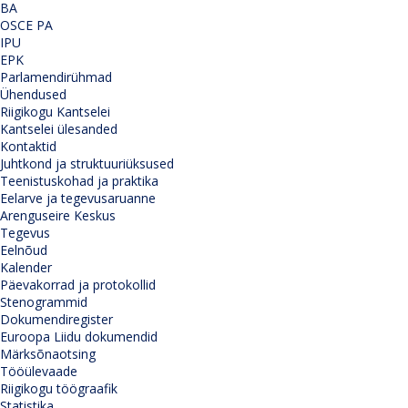
BA
OSCE PA
IPU
EPK
Parlamendirühmad
Ühendused
Riigikogu Kantselei
Kantselei ülesanded
Kontaktid
Juhtkond ja struktuuriüksused
Teenistuskohad ja praktika
Eelarve ja tegevusaruanne
Arenguseire Keskus
Tegevus
Eelnõud
Kalender
Päevakorrad ja protokollid
Stenogrammid
Dokumendiregister
Euroopa Liidu dokumendid
Märksõnaotsing
Tööülevaade
Riigikogu töögraafik
Statistika