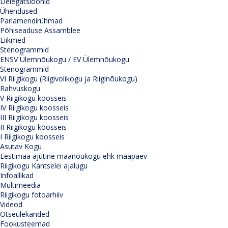
Delegatsioonid
Ühendused
Parlamendirühmad
Põhiseaduse Assamblee
Liikmed
Stenogrammid
ENSV Ülemnõukogu / EV Ülemnõukogu
Stenogrammid
VI Riigikogu (Riigivolikogu ja Riiginõukogu)
Rahvuskogu
V Riigikogu koosseis
IV Riigikogu koosseis
III Riigikogu koosseis
II Riigikogu koosseis
I Riigikogu koosseis
Asutav Kogu
Eestimaa ajutine maanõukogu ehk maapäev
Riigikogu Kantselei ajalugu
Infoallikad
Multimeedia
Riigikogu fotoarhiiv
Videod
Otseülekanded
Fookusteemad