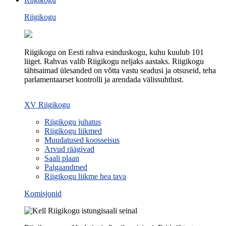
Riigikogu
Riigikogu on Eesti rahva esinduskogu, kuhu kuulub 101
liiget. Rahvas valib Riigikogu neljaks aastaks. Riigikogu
tähtsaimad ülesanded on võtta vastu seadusi ja otsuseid, teha
parlamentaarset kontrolli ja arendada välissuhtlust.
XV Riigikogu
Riigikogu juhatus
Riigikogu liikmed
Muudatused koosseisus
Arvud räägivad
Saali plaan
Palgaandmed
Riigikogu liikme hea tava
Komisjonid