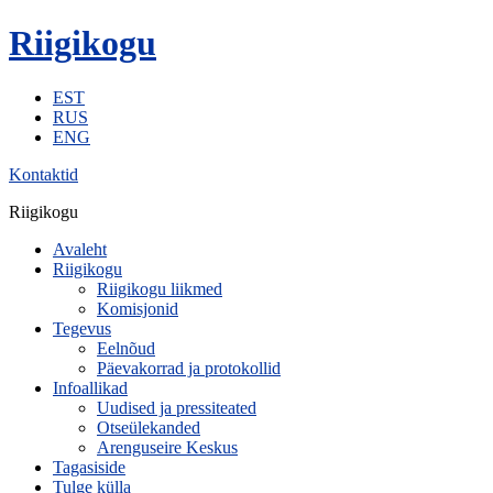
Riigikogu
EST
RUS
ENG
Kontaktid
Riigikogu
Avaleht
Riigikogu
Riigikogu liikmed
Komisjonid
Tegevus
Eelnõud
Päevakorrad ja protokollid
Infoallikad
Uudised ja pressiteated
Otseülekanded
Arenguseire Keskus
Tagasiside
Tulge külla