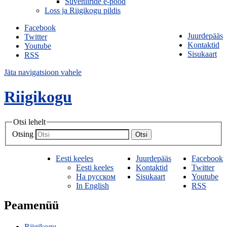
Suveniiride e-pood
Loss ja Riigikogu pildis
Facebook
Juurdepääs
Twitter
Kontaktid
Youtube
Sisukaart
RSS
Jäta navigatsioon vahele
Riigikogu
Otsi lehelt
Otsing
Otsi
Eesti keeles
Juurdepääs
Facebook
Eesti keeles
Kontaktid
Twitter
На русском
Sisukaart
Youtube
In English
RSS
Peamenüü
Riigikogu