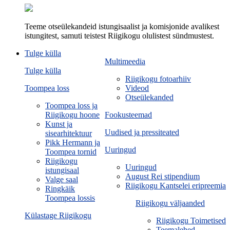
Teeme otseülekandeid istungisaalist ja komisjonide avalikest
istungitest, samuti teistest Riigikogu olulistest sündmustest.
Tulge külla
Multimeedia
Tulge külla
Riigikogu fotoarhiiv
Toompea loss
Videod
Otseülekanded
Toompea loss ja
Riigikogu hoone
Fookusteemad
Kunst ja
Uudised ja pressiteated
sisearhitektuur
Pikk Hermann ja
Uuringud
Toompea tornid
Riigikogu
Uuringud
istungisaal
August Rei stipendium
Valge saal
Riigikogu Kantselei eripreemia
Ringkäik
Toompea lossis
Riigikogu väljaanded
Külastage Riigikogu
Riigikogu Toimetised
Teemalehed