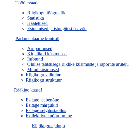
Tööülevaade
Riigikogu töögraafik
Statistika
Hääletused
Esinemised ja istungitest osavõtt
Parlamentaarne kontroll
Arupärimised
Kirjalikud küsimused
Infotund
Olulise tähtsusega riiklike küsimuste ja raportite arutelu
Muud küsimused
Riigikogu valimine
Riigikogu struktuur
Rääkige kaasa!
Esitage teabenõue
Esitage märgukiri
Esitage selgitustaotlus
Kollektiivne pöördumine
Riigikogu ajalugu