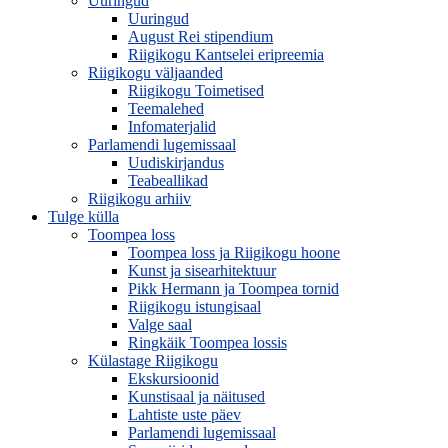
Uuringud
Uuringud
August Rei stipendium
Riigikogu Kantselei eripreemia
Riigikogu väljaanded
Riigikogu Toimetised
Teemalehed
Infomaterjalid
Parlamendi lugemissaal
Uudiskirjandus
Teabeallikad
Riigikogu arhiiv
Tulge külla
Toompea loss
Toompea loss ja Riigikogu hoone
Kunst ja sisearhitektuur
Pikk Hermann ja Toompea tornid
Riigikogu istungisaal
Valge saal
Ringkäik Toompea lossis
Külastage Riigikogu
Ekskursioonid
Kunstisaal ja näitused
Lahtiste uste päev
Parlamendi lugemissaal