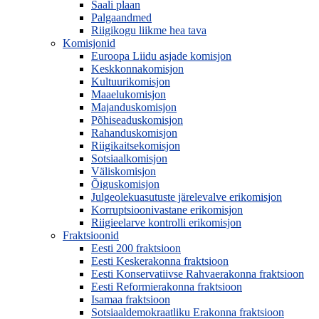
Saali plaan
Palgaandmed
Riigikogu liikme hea tava
Komisjonid
Euroopa Liidu asjade komisjon
Keskkonnakomisjon
Kultuurikomisjon
Maaelukomisjon
Majanduskomisjon
Põhiseaduskomisjon
Rahanduskomisjon
Riigikaitsekomisjon
Sotsiaalkomisjon
Väliskomisjon
Õiguskomisjon
Julgeolekuasutuste järelevalve erikomisjon
Korruptsioonivastane erikomisjon
Riigieelarve kontrolli erikomisjon
Fraktsioonid
Eesti 200 fraktsioon
Eesti Keskerakonna fraktsioon
Eesti Konservatiivse Rahvaerakonna fraktsioon
Eesti Reformierakonna fraktsioon
Isamaa fraktsioon
Sotsiaaldemokraatliku Erakonna fraktsioon