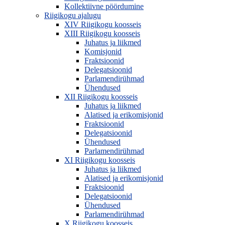
Kollektiivne pöördumine
Riigikogu ajalugu
XIV Riigikogu koosseis
XIII Riigikogu koosseis
Juhatus ja liikmed
Komisjonid
Fraktsioonid
Delegatsioonid
Parlamendirühmad
Ühendused
XII Riigikogu koosseis
Juhatus ja liikmed
Alatised ja erikomisjonid
Fraktsioonid
Delegatsioonid
Ühendused
Parlamendirühmad
XI Riigikogu koosseis
Juhatus ja liikmed
Alatised ja erikomisjonid
Fraktsioonid
Delegatsioonid
Ühendused
Parlamendirühmad
X Riigikogu koosseis