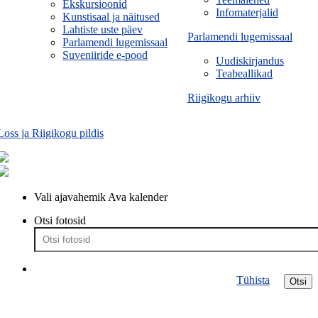
Ekskursioonid
Infomaterjalid
Kunstisaal ja näitused
Lahtiste uste päev
Parlamendi lugemissaal
Parlamendi lugemissaal
Suveniiride e-pood
Uudiskirjandus
Teabeallikad
Riigikogu arhiiv
Loss ja Riigikogu pildis
Vali ajavahemik
Ava kalender
Otsi fotosid
Tühista
Otsi