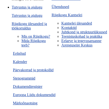
Ühendused
Tutvustus ja ajalugu
Riigikogu Kantselei
Tutvustus ja ajalugu
Kantselei ülesanded
Riigikogu ülesanded ja
Kontaktid
töökorraldus
Juhtkond ja struktuuriüksused
Mis on Riigikogu?
Teenistuskohad ja praktika
Mida Riigikogu
Eelarve ja tegevusaruanne
teeb?
Arenguseire Keskus
Eelnõud
Kalender
Päevakorrad ja protokollid
Stenogrammid
Dokumendiregister
Euroopa Liidu dokumendid
Märksõnaotsing