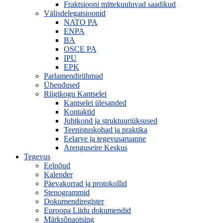
Fraktsiooni mittekuuluvad saadikud
Välisdelegatsioonid
NATO PA
ENPA
BA
OSCE PA
IPU
EPK
Parlamendirühmad
Ühendused
Riigikogu Kantselei
Kantselei ülesanded
Kontaktid
Juhtkond ja struktuuriüksused
Teenistuskohad ja praktika
Eelarve ja tegevusaruanne
Arenguseire Keskus
Tegevus
Eelnõud
Kalender
Päevakorrad ja protokollid
Stenogrammid
Dokumendiregister
Euroopa Liidu dokumendid
Märksõnaotsing