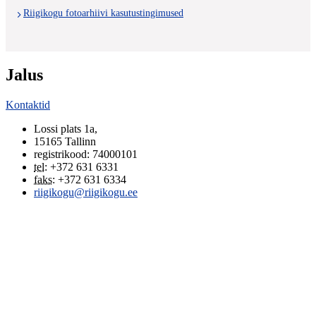
Riigikogu fotoarhiivi kasutustingimused
Jalus
Kontaktid
Lossi plats 1a
,
15165
Tallinn
registrikood: 74000101
tel
:
+372 631 6331
faks
:
+372 631 6334
riigikogu@riigikogu.ee