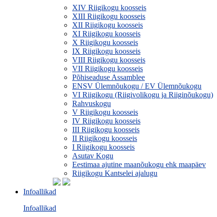
XIV Riigikogu koosseis
XIII Riigikogu koosseis
XII Riigikogu koosseis
XI Riigikogu koosseis
X Riigikogu koosseis
IX Riigikogu koosseis
VIII Riigikogu koosseis
VII Riigikogu koosseis
Põhiseaduse Assamblee
ENSV Ülemnõukogu / EV Ülemnõukogu
VI Riigikogu (Riigivolikogu ja Riiginõukogu)
Rahvuskogu
V Riigikogu koosseis
IV Riigikogu koosseis
III Riigikogu koosseis
II Riigikogu koosseis
I Riigikogu koosseis
Asutav Kogu
Eestimaa ajutine maanõukogu ehk maapäev
Riigikogu Kantselei ajalugu
Infoallikad
Infoallikad