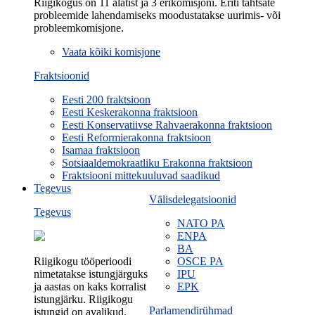
Riigikogus on 11 alatist ja 3 erikomisjoni. Eriti tähtsate
probleemide lahendamiseks moodustatakse uurimis- või
probleemkomisjone.
Vaata kõiki komisjone
Fraktsioonid
Eesti 200 fraktsioon
Eesti Keskerakonna fraktsioon
Eesti Konservatiivse Rahvaerakonna fraktsioon
Eesti Reformierakonna fraktsioon
Isamaa fraktsioon
Sotsiaaldemokraatliku Erakonna fraktsioon
Fraktsiooni mittekuuluvad saadikud
Tegevus
Välisdelegatsioonid
Tegevus
NATO PA
ENPA
BA
Riigikogu tööperioodi
OSCE PA
nimetatakse istungjärguks
IPU
ja aastas on kaks korralist
EPK
istungjärku. Riigikogu
Parlamendirühmad
istungid on avalikud.