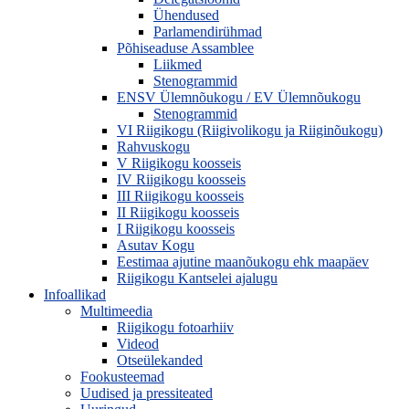
Ühendused
Parlamendirühmad
Põhiseaduse Assamblee
Liikmed
Stenogrammid
ENSV Ülemnõukogu / EV Ülemnõukogu
Stenogrammid
VI Riigikogu (Riigivolikogu ja Riiginõukogu)
Rahvuskogu
V Riigikogu koosseis
IV Riigikogu koosseis
III Riigikogu koosseis
II Riigikogu koosseis
I Riigikogu koosseis
Asutav Kogu
Eestimaa ajutine maanõukogu ehk maapäev
Riigikogu Kantselei ajalugu
Infoallikad
Multimeedia
Riigikogu fotoarhiiv
Videod
Otseülekanded
Fookusteemad
Uudised ja pressiteated