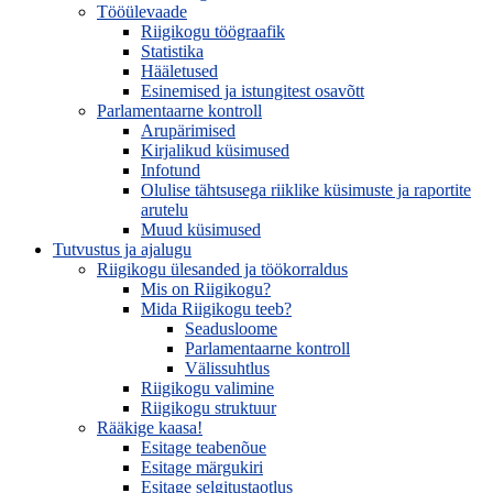
Tööülevaade
Riigikogu töögraafik
Statistika
Hääletused
Esinemised ja istungitest osavõtt
Parlamentaarne kontroll
Arupärimised
Kirjalikud küsimused
Infotund
Olulise tähtsusega riiklike küsimuste ja raportite
arutelu
Muud küsimused
Tutvustus ja ajalugu
Riigikogu ülesanded ja töökorraldus
Mis on Riigikogu?
Mida Riigikogu teeb?
Seadusloome
Parlamentaarne kontroll
Välissuhtlus
Riigikogu valimine
Riigikogu struktuur
Rääkige kaasa!
Esitage teabenõue
Esitage märgukiri
Esitage selgitustaotlus