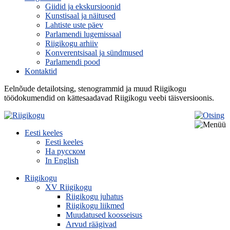
Giidid ja ekskursioonid
Kunstisaal ja näitused
Lahtiste uste päev
Parlamendi lugemissaal
Riigikogu arhiiv
Konverentsisaal ja sündmused
Parlamendi pood
Kontaktid
Eelnõude detailotsing, stenogrammid ja muud Riigikogu
töödokumendid on kättesaadavad Riigikogu veebi täisversioonis.
Eesti keeles
Eesti keeles
На русском
In English
Riigikogu
XV Riigikogu
Riigikogu juhatus
Riigikogu liikmed
Muudatused koosseisus
Arvud räägivad