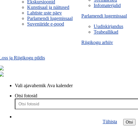
Ekskursioonid
Infomaterjalid
Kunstisaal ja näitused
Lahtiste uste päev
Parlamendi lugemissaal
Parlamendi lugemissaal
Suveniiride e-pood
Uudiskirjandus
Teabeallikad
Riigikogu arhiiv
Loss ja Riigikogu pildis
Vali ajavahemik
Ava kalender
Otsi fotosid
Tühista
Otsi