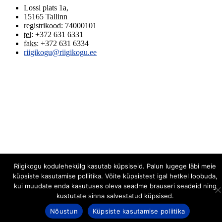
Lossi plats 1a
,
15165
Tallinn
registrikood: 74000101
tel
:
+372 631 6331
faks
:
+372 631 6334
riigikogu@riigikogu.ee
Riigikogu kodulehekülg kasutab küpsiseid. Palun lugege läbi meie
küpsiste kasutamise poliitika. Võite küpsistest igal hetkel loobuda,
kui muudate enda kasutuses oleva seadme brauseri seadeid ning
kustutate sinna salvestatud küpsised.
Nõustun
Küpsiste kasutamise poliitika