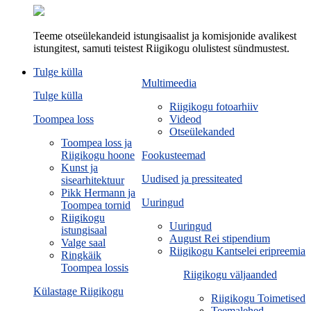
Teeme otseülekandeid istungisaalist ja komisjonide avalikest
istungitest, samuti teistest Riigikogu olulistest sündmustest.
Tulge külla
Multimeedia
Tulge külla
Riigikogu fotoarhiiv
Toompea loss
Videod
Otseülekanded
Toompea loss ja
Riigikogu hoone
Fookusteemad
Kunst ja
Uudised ja pressiteated
sisearhitektuur
Pikk Hermann ja
Uuringud
Toompea tornid
Riigikogu
Uuringud
istungisaal
August Rei stipendium
Valge saal
Riigikogu Kantselei eripreemia
Ringkäik
Toompea lossis
Riigikogu väljaanded
Külastage Riigikogu
Riigikogu Toimetised
Teemalehed