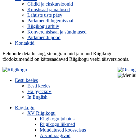
Giidid ja ekskursioonid
Kunstisaal ja näitused
Lahtiste uste päev
Parlamendi lugemissaal
Riigikogu arhiiv
Konverentsisaal ja sündmused
Parlamendi pood
Kontaktid
Eelnõude detailotsing, stenogrammid ja muud Riigikogu
töödokumendid on kättesaadavad Riigikogu veebi täisversioonis.
Eesti keeles
Eesti keeles
На русском
In English
Riigikogu
XV Riigikogu
Riigikogu juhatus
Riigikogu liikmed
Muudatused koosseisus
Arvud räägivad