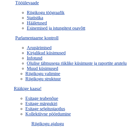
Tööülevaade
Riigikogu töögraafik
Statistika
Hääletused
Esinemised ja istungitest osavõtt
Parlamentaarne kontroll
Arupärimised
Kirjalikud küsimused
Infotund
Olulise tähtsusega riiklike küsimuste ja raportite arutelu
Muud küsimused
Riigikogu valimine
Riigikogu struktuur
Rääkige kaasa!
Esitage teabenõue
Esitage märgukiri
Esitage selgitustaotlus
Kollektiivne pöördumine
Riigikogu ajalugu