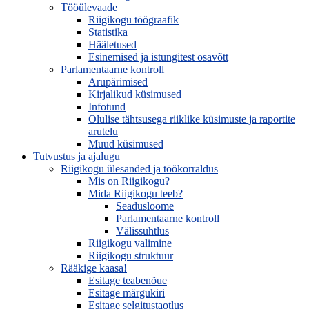
Tööülevaade
Riigikogu töögraafik
Statistika
Hääletused
Esinemised ja istungitest osavõtt
Parlamentaarne kontroll
Arupärimised
Kirjalikud küsimused
Infotund
Olulise tähtsusega riiklike küsimuste ja raportite
arutelu
Muud küsimused
Tutvustus ja ajalugu
Riigikogu ülesanded ja töökorraldus
Mis on Riigikogu?
Mida Riigikogu teeb?
Seadusloome
Parlamentaarne kontroll
Välissuhtlus
Riigikogu valimine
Riigikogu struktuur
Rääkige kaasa!
Esitage teabenõue
Esitage märgukiri
Esitage selgitustaotlus