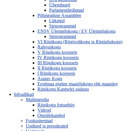
Ühendused
Parlamendirühmad
Põhiseaduse Assamblee
Liikmed
Stenogrammid
ENSV Ülemnõukogu / EV Ülemnõukogu
Stenogrammid
VI Riigikogu (Riigivolikogu ja Riiginõukogu)
Rahvuskogu
V Riigikogu koosseis
IV Riigikogu koosseis
III Riigikogu koosseis
II Riigikogu koosseis
I Riigikogu koosseis
Asutav Kogu
Eestimaa ajutine maanõukogu ehk maapäev
Riigikogu Kantselei ajalugu
Infoallikad
Multimeedia
Riigikogu fotoarhiiv
Videod
Otseülekanded
Fookusteemad
Uudised ja pressiteated