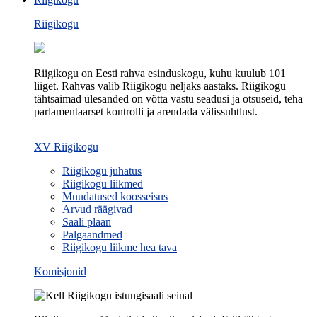
Riigikogu
Riigikogu on Eesti rahva esinduskogu, kuhu kuulub 101
liiget. Rahvas valib Riigikogu neljaks aastaks. Riigikogu
tähtsaimad ülesanded on võtta vastu seadusi ja otsuseid, teha
parlamentaarset kontrolli ja arendada välissuhtlust.
XV Riigikogu
Riigikogu juhatus
Riigikogu liikmed
Muudatused koosseisus
Arvud räägivad
Saali plaan
Palgaandmed
Riigikogu liikme hea tava
Komisjonid