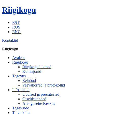
Riigikogu
EST
RUS
ENG
Kontaktid
Riigikogu
Avaleht
Riigikogu
Riigikogu liikmed
Komisjonid
Tegevus
Eelnõud
Päevakorrad ja protokollid
Infoallikad
Uudised ja pressiteated
Otseülekanded
Arenguseire Keskus
Tagasiside
Tulge külla