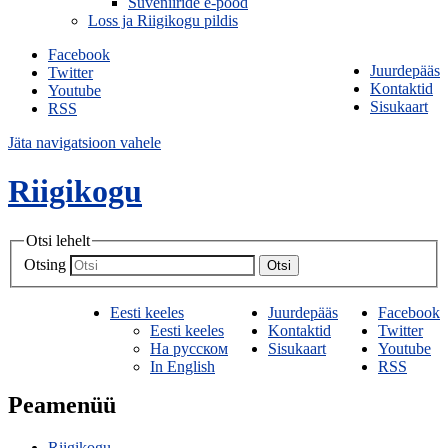
Suveniiride e-pood
Loss ja Riigikogu pildis
Facebook
Juurdepääs
Twitter
Kontaktid
Youtube
Sisukaart
RSS
Jäta navigatsioon vahele
Riigikogu
Otsi lehelt
Otsing
Otsi
Eesti keeles
Juurdepääs
Facebook
Eesti keeles
Kontaktid
Twitter
На русском
Sisukaart
Youtube
In English
RSS
Peamenüü
Riigikogu