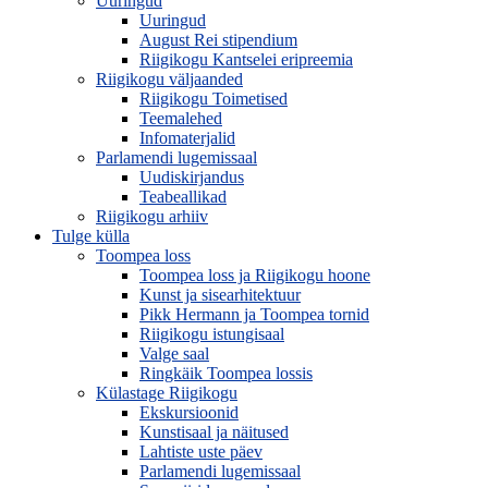
Uuringud
Uuringud
August Rei stipendium
Riigikogu Kantselei eripreemia
Riigikogu väljaanded
Riigikogu Toimetised
Teemalehed
Infomaterjalid
Parlamendi lugemissaal
Uudiskirjandus
Teabeallikad
Riigikogu arhiiv
Tulge külla
Toompea loss
Toompea loss ja Riigikogu hoone
Kunst ja sisearhitektuur
Pikk Hermann ja Toompea tornid
Riigikogu istungisaal
Valge saal
Ringkäik Toompea lossis
Külastage Riigikogu
Ekskursioonid
Kunstisaal ja näitused
Lahtiste uste päev
Parlamendi lugemissaal