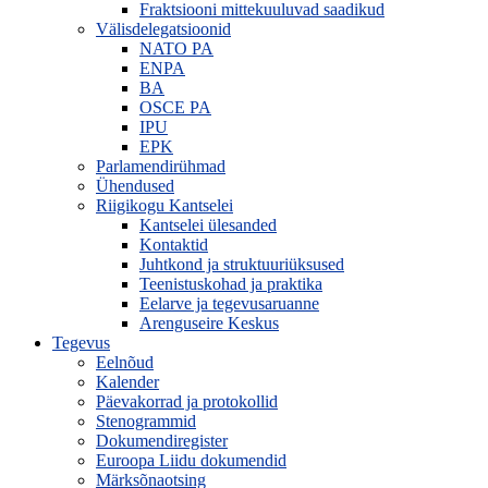
Fraktsiooni mittekuuluvad saadikud
Välisdelegatsioonid
NATO PA
ENPA
BA
OSCE PA
IPU
EPK
Parlamendirühmad
Ühendused
Riigikogu Kantselei
Kantselei ülesanded
Kontaktid
Juhtkond ja struktuuriüksused
Teenistuskohad ja praktika
Eelarve ja tegevusaruanne
Arenguseire Keskus
Tegevus
Eelnõud
Kalender
Päevakorrad ja protokollid
Stenogrammid
Dokumendiregister
Euroopa Liidu dokumendid
Märksõnaotsing