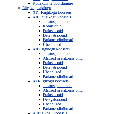
Kollektiivne pöördumine
Riigikogu ajalugu
XIV Riigikogu koosseis
XIII Riigikogu koosseis
Juhatus ja liikmed
Komisjonid
Fraktsioonid
Delegatsioonid
Parlamendirühmad
Ühendused
XII Riigikogu koosseis
Juhatus ja liikmed
Alatised ja erikomisjonid
Fraktsioonid
Delegatsioonid
Ühendused
Parlamendirühmad
XI Riigikogu koosseis
Juhatus ja liikmed
Alatised ja erikomisjonid
Fraktsioonid
Delegatsioonid
Ühendused
Parlamendirühmad
X Riigikogu koosseis