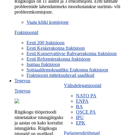
Riigikogus on 11 alatist ja 3 erikomisjoni. Eriti tähtsate
probleemide lahendamiseks moodustatakse uurimis- või
probleemkomisjone.
Vaata kõiki komisjone
Fraktsioonid
Eesti 200 fraktsioon
Eesti Keskerakonna fraktsioon
Eesti Konservatiivse Rahvaerakonna fraktsioon
Eesti Reformierakonna fraktsioon
Isamaa fraktsioon
Sotsiaaldemokraatliku Erakonna fraktsioon
Fraktsiooni mittekuuluvad saadikud
Tegevus
Välisdelegatsioonid
Tegevus
NATO PA
ENPA
BA
Riigikogu tööperioodi
OSCE PA
nimetatakse istungjärguks
IPU
ja aastas on kaks korralist
EPK
istungjärku. Riigikogu
Parlamendirühmad
istungid on avalikud.