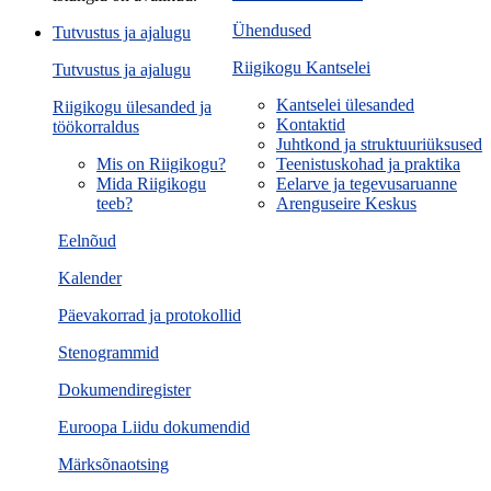
Ühendused
Tutvustus ja ajalugu
Riigikogu Kantselei
Tutvustus ja ajalugu
Kantselei ülesanded
Riigikogu ülesanded ja
Kontaktid
töökorraldus
Juhtkond ja struktuuriüksused
Mis on Riigikogu?
Teenistuskohad ja praktika
Mida Riigikogu
Eelarve ja tegevusaruanne
teeb?
Arenguseire Keskus
Eelnõud
Kalender
Päevakorrad ja protokollid
Stenogrammid
Dokumendiregister
Euroopa Liidu dokumendid
Märksõnaotsing