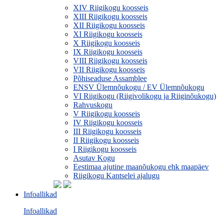
XIV Riigikogu koosseis
XIII Riigikogu koosseis
XII Riigikogu koosseis
XI Riigikogu koosseis
X Riigikogu koosseis
IX Riigikogu koosseis
VIII Riigikogu koosseis
VII Riigikogu koosseis
Põhiseaduse Assamblee
ENSV Ülemnõukogu / EV Ülemnõukogu
VI Riigikogu (Riigivolikogu ja Riiginõukogu)
Rahvuskogu
V Riigikogu koosseis
IV Riigikogu koosseis
III Riigikogu koosseis
II Riigikogu koosseis
I Riigikogu koosseis
Asutav Kogu
Eestimaa ajutine maanõukogu ehk maapäev
Riigikogu Kantselei ajalugu
Infoallikad
Infoallikad