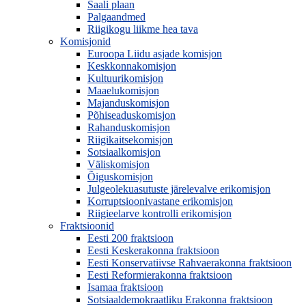
Saali plaan
Palgaandmed
Riigikogu liikme hea tava
Komisjonid
Euroopa Liidu asjade komisjon
Keskkonnakomisjon
Kultuurikomisjon
Maaelukomisjon
Majanduskomisjon
Põhiseaduskomisjon
Rahanduskomisjon
Riigikaitsekomisjon
Sotsiaalkomisjon
Väliskomisjon
Õiguskomisjon
Julgeolekuasutuste järelevalve erikomisjon
Korruptsioonivastane erikomisjon
Riigieelarve kontrolli erikomisjon
Fraktsioonid
Eesti 200 fraktsioon
Eesti Keskerakonna fraktsioon
Eesti Konservatiivse Rahvaerakonna fraktsioon
Eesti Reformierakonna fraktsioon
Isamaa fraktsioon
Sotsiaaldemokraatliku Erakonna fraktsioon