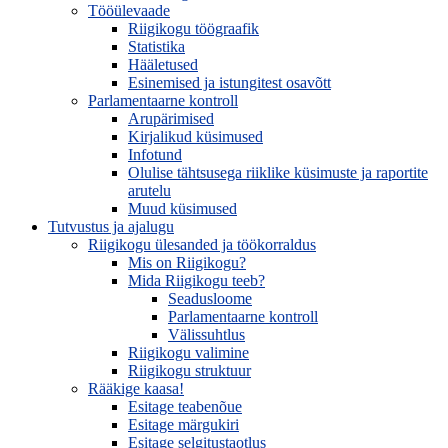
Tööülevaade
Riigikogu töögraafik
Statistika
Hääletused
Esinemised ja istungitest osavõtt
Parlamentaarne kontroll
Arupärimised
Kirjalikud küsimused
Infotund
Olulise tähtsusega riiklike küsimuste ja raportite
arutelu
Muud küsimused
Tutvustus ja ajalugu
Riigikogu ülesanded ja töökorraldus
Mis on Riigikogu?
Mida Riigikogu teeb?
Seadusloome
Parlamentaarne kontroll
Välissuhtlus
Riigikogu valimine
Riigikogu struktuur
Rääkige kaasa!
Esitage teabenõue
Esitage märgukiri
Esitage selgitustaotlus