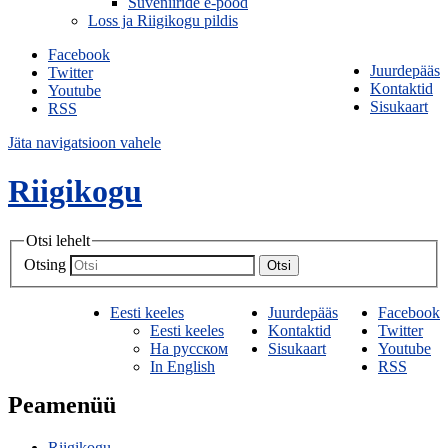
Suveniiride e-pood
Loss ja Riigikogu pildis
Facebook
Juurdepääs
Twitter
Kontaktid
Youtube
Sisukaart
RSS
Jäta navigatsioon vahele
Riigikogu
Otsi lehelt
Otsing
Otsi
Eesti keeles
Juurdepääs
Facebook
Eesti keeles
Kontaktid
Twitter
На русском
Sisukaart
Youtube
In English
RSS
Peamenüü
Riigikogu