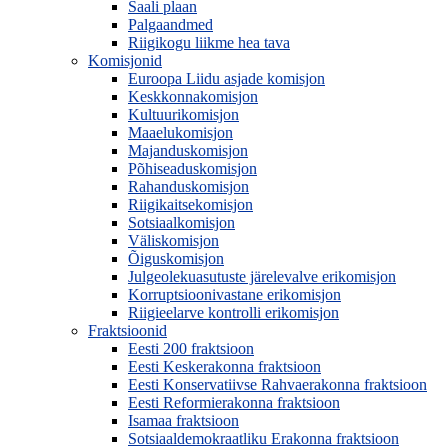
Saali plaan
Palgaandmed
Riigikogu liikme hea tava
Komisjonid
Euroopa Liidu asjade komisjon
Keskkonnakomisjon
Kultuurikomisjon
Maaelukomisjon
Majanduskomisjon
Põhiseaduskomisjon
Rahanduskomisjon
Riigikaitsekomisjon
Sotsiaalkomisjon
Väliskomisjon
Õiguskomisjon
Julgeolekuasutuste järelevalve erikomisjon
Korruptsioonivastane erikomisjon
Riigieelarve kontrolli erikomisjon
Fraktsioonid
Eesti 200 fraktsioon
Eesti Keskerakonna fraktsioon
Eesti Konservatiivse Rahvaerakonna fraktsioon
Eesti Reformierakonna fraktsioon
Isamaa fraktsioon
Sotsiaaldemokraatliku Erakonna fraktsioon