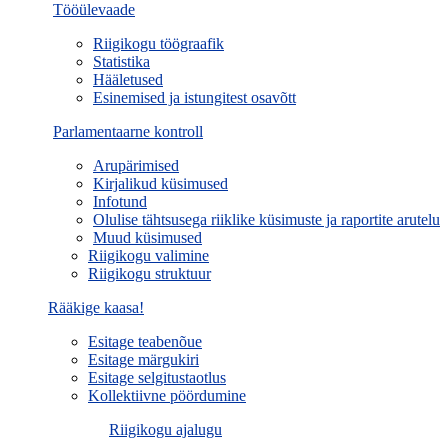
Tööülevaade
Riigikogu töögraafik
Statistika
Hääletused
Esinemised ja istungitest osavõtt
Parlamentaarne kontroll
Arupärimised
Kirjalikud küsimused
Infotund
Olulise tähtsusega riiklike küsimuste ja raportite arutelu
Muud küsimused
Riigikogu valimine
Riigikogu struktuur
Rääkige kaasa!
Esitage teabenõue
Esitage märgukiri
Esitage selgitustaotlus
Kollektiivne pöördumine
Riigikogu ajalugu