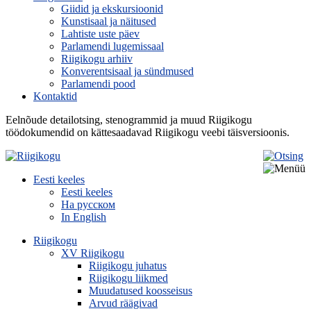
Giidid ja ekskursioonid
Kunstisaal ja näitused
Lahtiste uste päev
Parlamendi lugemissaal
Riigikogu arhiiv
Konverentsisaal ja sündmused
Parlamendi pood
Kontaktid
Eelnõude detailotsing, stenogrammid ja muud Riigikogu
töödokumendid on kättesaadavad Riigikogu veebi täisversioonis.
Eesti keeles
Eesti keeles
На русском
In English
Riigikogu
XV Riigikogu
Riigikogu juhatus
Riigikogu liikmed
Muudatused koosseisus
Arvud räägivad