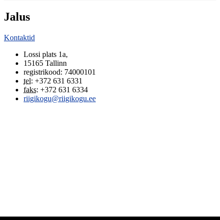
Jalus
Kontaktid
Lossi plats 1a
,
15165
Tallinn
registrikood: 74000101
tel
:
+372 631 6331
faks
:
+372 631 6334
riigikogu@riigikogu.ee