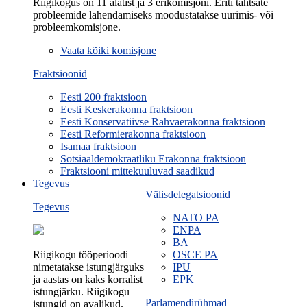
Riigikogus on 11 alatist ja 3 erikomisjoni. Eriti tähtsate
probleemide lahendamiseks moodustatakse uurimis- või
probleemkomisjone.
Vaata kõiki komisjone
Fraktsioonid
Eesti 200 fraktsioon
Eesti Keskerakonna fraktsioon
Eesti Konservatiivse Rahvaerakonna fraktsioon
Eesti Reformierakonna fraktsioon
Isamaa fraktsioon
Sotsiaaldemokraatliku Erakonna fraktsioon
Fraktsiooni mittekuuluvad saadikud
Tegevus
Välisdelegatsioonid
Tegevus
NATO PA
ENPA
BA
Riigikogu tööperioodi
OSCE PA
nimetatakse istungjärguks
IPU
ja aastas on kaks korralist
EPK
istungjärku. Riigikogu
Parlamendirühmad
istungid on avalikud.