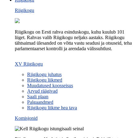
Riigikogu
Riigikogu on Eesti rahva esinduskogu, kuhu kuulub 101
liiget. Rahvas valib Riigikogu neljaks aastaks. Riigikogu
tähtsaimad ülesanded on võtta vastu seadusi ja otsuseid, teha
parlamentaarset kontrolli ja arendada välissuhtlust.
XV Riigikogu
Riigikogu juhatus
Riigikogu liikmed
Muudatused koosseisus
Arvud räägivad
Saali plaan
Palgaandmed
Riigikogu liikme hea tava
Komisjonid