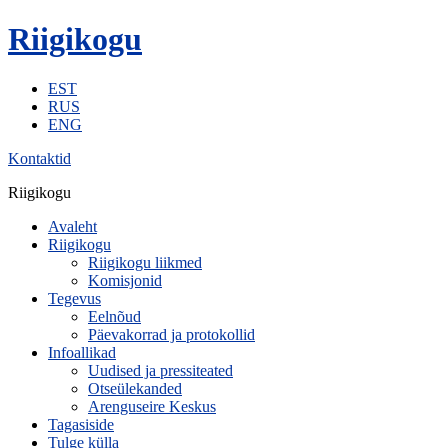
Riigikogu
EST
RUS
ENG
Kontaktid
Riigikogu
Avaleht
Riigikogu
Riigikogu liikmed
Komisjonid
Tegevus
Eelnõud
Päevakorrad ja protokollid
Infoallikad
Uudised ja pressiteated
Otseülekanded
Arenguseire Keskus
Tagasiside
Tulge külla