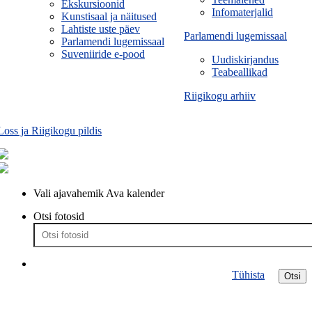
Ekskursioonid
Infomaterjalid
Kunstisaal ja näitused
Lahtiste uste päev
Parlamendi lugemissaal
Parlamendi lugemissaal
Suveniiride e-pood
Uudiskirjandus
Teabeallikad
Riigikogu arhiiv
Loss ja Riigikogu pildis
Vali ajavahemik
Ava kalender
Otsi fotosid
Tühista
Otsi