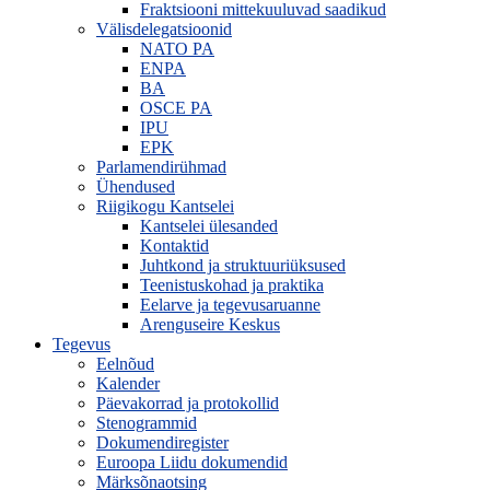
Fraktsiooni mittekuuluvad saadikud
Välisdelegatsioonid
NATO PA
ENPA
BA
OSCE PA
IPU
EPK
Parlamendirühmad
Ühendused
Riigikogu Kantselei
Kantselei ülesanded
Kontaktid
Juhtkond ja struktuuriüksused
Teenistuskohad ja praktika
Eelarve ja tegevusaruanne
Arenguseire Keskus
Tegevus
Eelnõud
Kalender
Päevakorrad ja protokollid
Stenogrammid
Dokumendiregister
Euroopa Liidu dokumendid
Märksõnaotsing