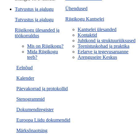
Ühendused
Tutvustus ja ajalugu
Riigikogu Kantselei
Tutvustus ja ajalugu
Kantselei ülesanded
Riigikogu ülesanded ja
Kontaktid
töökorraldus
Juhtkond ja struktuuriüksused
Mis on Riigikogu?
Teenistuskohad ja praktika
Mida Riigikogu
Eelarve ja tegevusaruanne
teeb?
Arenguseire Keskus
Eelnõud
Kalender
Päevakorrad ja protokollid
Stenogrammid
Dokumendiregister
Euroopa Liidu dokumendid
Märksõnaotsing