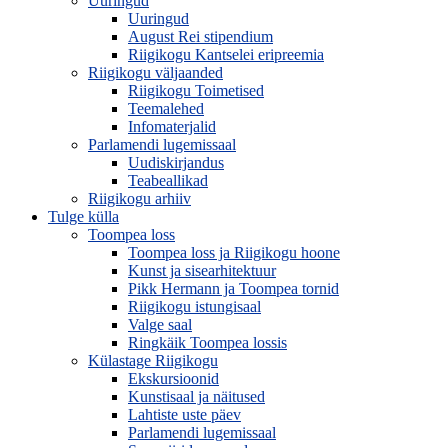
Uuringud
Uuringud
August Rei stipendium
Riigikogu Kantselei eripreemia
Riigikogu väljaanded
Riigikogu Toimetised
Teemalehed
Infomaterjalid
Parlamendi lugemissaal
Uudiskirjandus
Teabeallikad
Riigikogu arhiiv
Tulge külla
Toompea loss
Toompea loss ja Riigikogu hoone
Kunst ja sisearhitektuur
Pikk Hermann ja Toompea tornid
Riigikogu istungisaal
Valge saal
Ringkäik Toompea lossis
Külastage Riigikogu
Ekskursioonid
Kunstisaal ja näitused
Lahtiste uste päev
Parlamendi lugemissaal