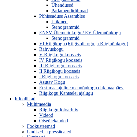
Ühendused
Parlamendirühmad
Põhiseaduse Assamblee
Liikmed
Stenogrammid
ENSV Ülemnõukogu / EV Ülemnõukogu
Stenogrammid
VI Riigikogu (Riigivolikogu ja Riiginõukogu)
Rahvuskogu
V Riigikogu koosseis
IV Riigikogu koosseis
III Riigikogu koosseis
II Riigikogu koosseis
I Riigikogu koosseis
Asutav Kogu
Eestimaa ajutine maanõukogu ehk maapäev
Riigikogu Kantselei ajalugu
Infoallikad
Multimeedia
Riigikogu fotoarhiiv
Videod
Otseülekanded
Fookusteemad
Uudised ja pressiteated