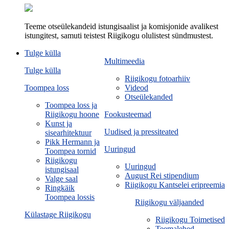
Teeme otseülekandeid istungisaalist ja komisjonide avalikest
istungitest, samuti teistest Riigikogu olulistest sündmustest.
Tulge külla
Multimeedia
Tulge külla
Riigikogu fotoarhiiv
Toompea loss
Videod
Otseülekanded
Toompea loss ja
Riigikogu hoone
Fookusteemad
Kunst ja
Uudised ja pressiteated
sisearhitektuur
Pikk Hermann ja
Uuringud
Toompea tornid
Riigikogu
Uuringud
istungisaal
August Rei stipendium
Valge saal
Riigikogu Kantselei eripreemia
Ringkäik
Toompea lossis
Riigikogu väljaanded
Külastage Riigikogu
Riigikogu Toimetised
Teemalehed