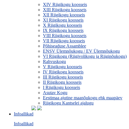
XIV Riigikogu koosseis
XIII Riigikogu koosseis
XII Riigikogu koosseis
XI Riigikogu koosseis
X Riigikogu koosseis
IX Riigikogu koosseis
VIII Riigikogu koosseis
VII Riigikogu koosseis
Põhiseaduse Assamblee
ENSV Ülemnõukogu / EV Ülemnõukogu
VI Riigikogu (Riigivolikogu ja Riiginõukogu)
Rahvuskogu
V Riigikogu koosseis
IV Riigikogu koosseis
III Riigikogu koosseis
II Riigikogu koosseis
I Riigikogu koosseis
Asutav Kogu
Eestimaa ajutine maanõukogu ehk maapäev
Riigikogu Kantselei ajalugu
Infoallikad
Infoallikad