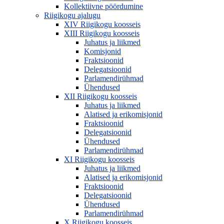
Kollektiivne pöördumine
Riigikogu ajalugu
XIV Riigikogu koosseis
XIII Riigikogu koosseis
Juhatus ja liikmed
Komisjonid
Fraktsioonid
Delegatsioonid
Parlamendirühmad
Ühendused
XII Riigikogu koosseis
Juhatus ja liikmed
Alatised ja erikomisjonid
Fraktsioonid
Delegatsioonid
Ühendused
Parlamendirühmad
XI Riigikogu koosseis
Juhatus ja liikmed
Alatised ja erikomisjonid
Fraktsioonid
Delegatsioonid
Ühendused
Parlamendirühmad
X Riigikogu koosseis