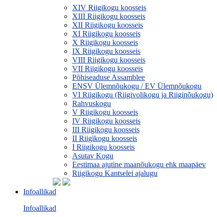
XIV Riigikogu koosseis
XIII Riigikogu koosseis
XII Riigikogu koosseis
XI Riigikogu koosseis
X Riigikogu koosseis
IX Riigikogu koosseis
VIII Riigikogu koosseis
VII Riigikogu koosseis
Põhiseaduse Assamblee
ENSV Ülemnõukogu / EV Ülemnõukogu
VI Riigikogu (Riigivolikogu ja Riiginõukogu)
Rahvuskogu
V Riigikogu koosseis
IV Riigikogu koosseis
III Riigikogu koosseis
II Riigikogu koosseis
I Riigikogu koosseis
Asutav Kogu
Eestimaa ajutine maanõukogu ehk maapäev
Riigikogu Kantselei ajalugu
Infoallikad
Infoallikad