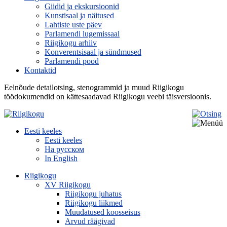
Giidid ja ekskursioonid
Kunstisaal ja näitused
Lahtiste uste päev
Parlamendi lugemissaal
Riigikogu arhiiv
Konverentsisaal ja sündmused
Parlamendi pood
Kontaktid
Eelnõude detailotsing, stenogrammid ja muud Riigikogu
töödokumendid on kättesaadavad Riigikogu veebi täisversioonis.
Eesti keeles
Eesti keeles
На русском
In English
Riigikogu
XV Riigikogu
Riigikogu juhatus
Riigikogu liikmed
Muudatused koosseisus
Arvud räägivad