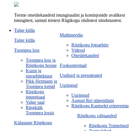
Teeme otseülekandeid istungisaalist ja komisjonide avalikest
istungitest, samuti teistest Riigikogu olulistest sündmustest.
Tulge külla
Multimeedia
Tulge külla
Riigikogu fotoarhiiv
Toompea loss
Videod
Otseülekanded
Toompea loss ja
Riigikogu hoone
Fookusteemad
Kunst ja
Uudised ja pressiteated
sisearhitektuur
Pikk Hermann ja
Uuringud
Toompea tornid
Riigikogu
Uuringud
istungisaal
August Rei stipendium
Valge saal
Riigikogu Kantselei eripreemia
Ringkäik
Toompea lossis
Riigikogu väljaanded
Külastage Riigikogu
Riigikogu Toimetised
Teemalehed