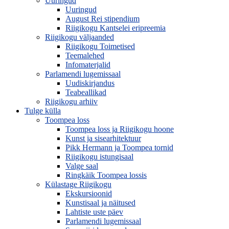
Uuringud
Uuringud
August Rei stipendium
Riigikogu Kantselei eripreemia
Riigikogu väljaanded
Riigikogu Toimetised
Teemalehed
Infomaterjalid
Parlamendi lugemissaal
Uudiskirjandus
Teabeallikad
Riigikogu arhiiv
Tulge külla
Toompea loss
Toompea loss ja Riigikogu hoone
Kunst ja sisearhitektuur
Pikk Hermann ja Toompea tornid
Riigikogu istungisaal
Valge saal
Ringkäik Toompea lossis
Külastage Riigikogu
Ekskursioonid
Kunstisaal ja näitused
Lahtiste uste päev
Parlamendi lugemissaal