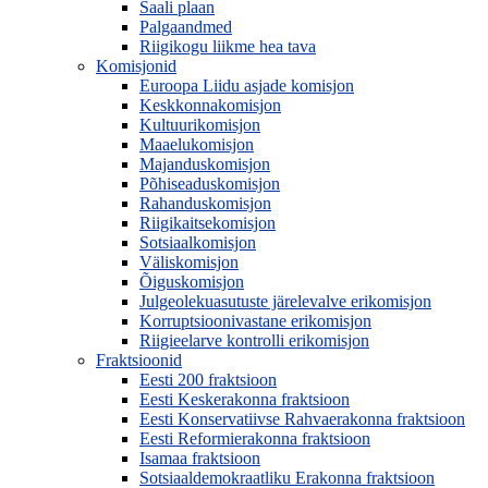
Saali plaan
Palgaandmed
Riigikogu liikme hea tava
Komisjonid
Euroopa Liidu asjade komisjon
Keskkonnakomisjon
Kultuurikomisjon
Maaelukomisjon
Majanduskomisjon
Põhiseaduskomisjon
Rahanduskomisjon
Riigikaitsekomisjon
Sotsiaalkomisjon
Väliskomisjon
Õiguskomisjon
Julgeolekuasutuste järelevalve erikomisjon
Korruptsioonivastane erikomisjon
Riigieelarve kontrolli erikomisjon
Fraktsioonid
Eesti 200 fraktsioon
Eesti Keskerakonna fraktsioon
Eesti Konservatiivse Rahvaerakonna fraktsioon
Eesti Reformierakonna fraktsioon
Isamaa fraktsioon
Sotsiaaldemokraatliku Erakonna fraktsioon