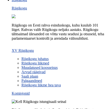
Riigikogu
Riigikogu on Eesti rahva esinduskogu, kuhu kuulub 101
liiget. Rahvas valib Riigikogu neljaks aastaks. Riigikogu
tähtsaimad ülesanded on võtta vastu seadusi ja otsuseid, teha
parlamentaarset kontrolli ja arendada välissuhtlust.
XV Riigikogu
Riigikogu juhatus
Riigikogu liikmed
Muudatused koosseisus
Arvud räägivad
Saali plaan
Palgaandmed
Riigikogu liikme hea tava
Komisjonid