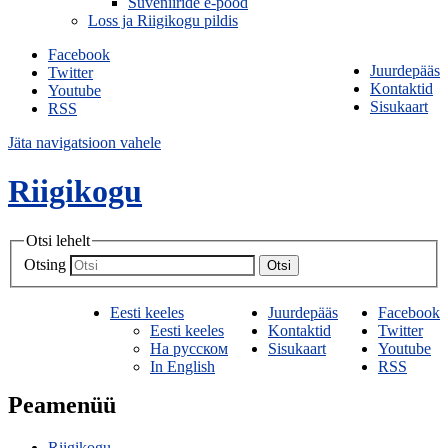
Suveniiride e-pood
Loss ja Riigikogu pildis
Facebook
Juurdepääs
Twitter
Kontaktid
Youtube
Sisukaart
RSS
Jäta navigatsioon vahele
Riigikogu
Otsi lehelt
Otsing
Otsi
Eesti keeles
Juurdepääs
Facebook
Eesti keeles
Kontaktid
Twitter
На русском
Sisukaart
Youtube
In English
RSS
Peamenüü
Riigikogu