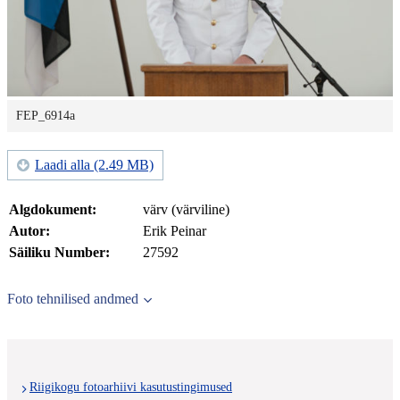
FEP_6914a
Laadi alla (2.49 MB)
Algdokument:
värv (värviline)
Autor:
Erik Peinar
Säiliku Number:
27592
Foto tehnilised andmed
Riigikogu fotoarhiivi kasutustingimused