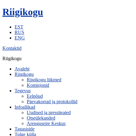
Riigikogu
EST
RUS
ENG
Kontaktid
Riigikogu
Avaleht
Riigikogu
Riigikogu liikmed
Komisjonid
Tegevus
Eelnõud
Päevakorrad ja protokollid
Infoallikad
Uudised ja pressiteated
Otseülekanded
Arenguseire Keskus
Tagasiside
Tulge külla