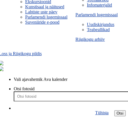
Ekskursioonid
Infomaterjalid
Kunstisaal ja näitused
Lahtiste uste päev
Parlamendi lugemissaal
Parlamendi lugemissaal
Suveniiride e-pood
Uudiskirjandus
Teabeallikad
Riigikogu arhiiv
Loss ja Riigikogu pildis
Vali ajavahemik
Ava kalender
Otsi fotosid
Tühista
Otsi