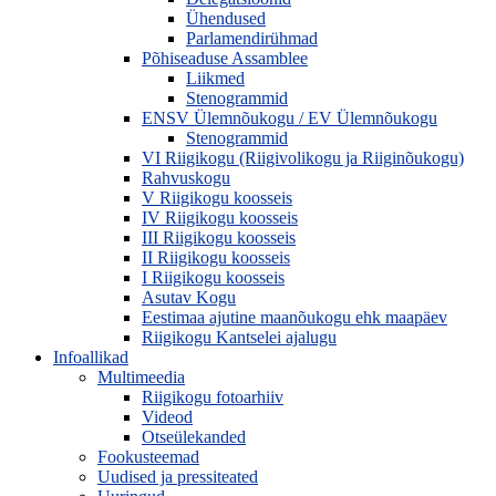
Ühendused
Parlamendirühmad
Põhiseaduse Assamblee
Liikmed
Stenogrammid
ENSV Ülemnõukogu / EV Ülemnõukogu
Stenogrammid
VI Riigikogu (Riigivolikogu ja Riiginõukogu)
Rahvuskogu
V Riigikogu koosseis
IV Riigikogu koosseis
III Riigikogu koosseis
II Riigikogu koosseis
I Riigikogu koosseis
Asutav Kogu
Eestimaa ajutine maanõukogu ehk maapäev
Riigikogu Kantselei ajalugu
Infoallikad
Multimeedia
Riigikogu fotoarhiiv
Videod
Otseülekanded
Fookusteemad
Uudised ja pressiteated