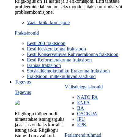
Riigikogus on 11 alatist ja 3 erikomisjoni. Eriti tähtsate
probleemide lahendamiseks moodustatakse uurimis- või
probleemkomisjone.
Vaata kõiki komisjone
Fraktsioonid
Eesti 200 fraktsioon
Eesti Keskerakonna fraktsioon
Eesti Konservatiivse Rahvaerakonna fraktsioon
Eesti Reformierakonna fraktsioon
Isamaa fraktsioon
Sotsiaaldemokraatliku Erakonna fraktsioon
Fraktsiooni mittekuuluvad saadikud
Tegevus
Välisdelegatsioonid
Tegevus
NATO PA
ENPA
BA
Riigikogu tööperioodi
OSCE PA
nimetatakse istungjärguks
IPU
ja aastas on kaks korralist
EPK
istungjärku. Riigikogu
Parlamendirühmad
istungid on avalikud.