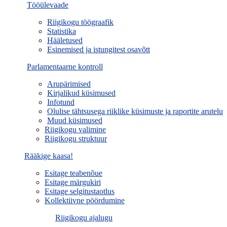
Tööülevaade
Riigikogu töögraafik
Statistika
Hääletused
Esinemised ja istungitest osavõtt
Parlamentaarne kontroll
Arupärimised
Kirjalikud küsimused
Infotund
Olulise tähtsusega riiklike küsimuste ja raportite arutelu
Muud küsimused
Riigikogu valimine
Riigikogu struktuur
Rääkige kaasa!
Esitage teabenõue
Esitage märgukiri
Esitage selgitustaotlus
Kollektiivne pöördumine
Riigikogu ajalugu