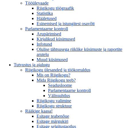
Tööülevaade
Riigikogu töögraafik
Statistika
Hääletused
Esinemised ja istungitest osavõtt
Parlamentaarne kontroll
Arupärimised
Kirjalikud küsimused
Infotund
Olulise tähtsusega riiklike küsimuste ja raportite
arutelu
Muud küsimused
Tutvustus ja ajalugu
Riigikogu ülesanded ja töökorraldus
Mis on Riigikogu?
Mida Riigikogu teeb?
Seadusloome
Parlamentaarne kontroll
Välissuhtlus
Riigikogu valimine
Riigikogu struktuur
Rääkige kaasa!
Esitage teabenõue
Esitage märgukiri
Esitage selgitustaotlus