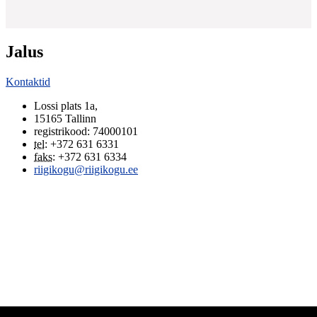
Jalus
Kontaktid
Lossi plats 1a
,
15165
Tallinn
registrikood: 74000101
tel
:
+372 631 6331
faks
:
+372 631 6334
riigikogu@riigikogu.ee