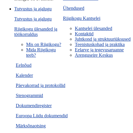
Ühendused
Tutvustus ja ajalugu
Riigikogu Kantselei
Tutvustus ja ajalugu
Kantselei ülesanded
Riigikogu ülesanded ja
Kontaktid
töökorraldus
Juhtkond ja struktuuriüksused
Mis on Riigikogu?
Teenistuskohad ja praktika
Mida Riigikogu
Eelarve ja tegevusaruanne
teeb?
Arenguseire Keskus
Eelnõud
Kalender
Päevakorrad ja protokollid
Stenogrammid
Dokumendiregister
Euroopa Liidu dokumendid
Märksõnaotsing