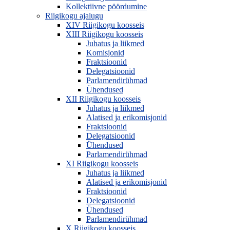
Kollektiivne pöördumine
Riigikogu ajalugu
XIV Riigikogu koosseis
XIII Riigikogu koosseis
Juhatus ja liikmed
Komisjonid
Fraktsioonid
Delegatsioonid
Parlamendirühmad
Ühendused
XII Riigikogu koosseis
Juhatus ja liikmed
Alatised ja erikomisjonid
Fraktsioonid
Delegatsioonid
Ühendused
Parlamendirühmad
XI Riigikogu koosseis
Juhatus ja liikmed
Alatised ja erikomisjonid
Fraktsioonid
Delegatsioonid
Ühendused
Parlamendirühmad
X Riigikogu koosseis