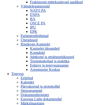
Fraktsiooni mittekuuluvad saadikud
Välisdelegatsioonid
NATO PA
ENPA
BA
OSCE PA
IPU
EPK
Parlamendirühmad
Ühendused
Riigikogu Kantselei
Kantselei ülesanded
Kontaktid
Juhtkond ja struktuuriüksused
Teenistuskohad ja praktika
Eelarve ja tegevusaruanne
Arenguseire Keskus
Tegevus
Eelnõud
Kalender
Päevakorrad ja protokollid
Stenogrammid
Dokumendiregister
Euroopa Liidu dokumendid
Märksõnaotsing