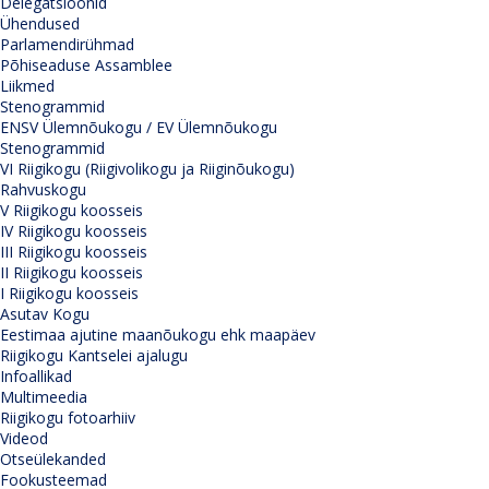
Delegatsioonid
Ühendused
Parlamendirühmad
Põhiseaduse Assamblee
Liikmed
Stenogrammid
ENSV Ülemnõukogu / EV Ülemnõukogu
Stenogrammid
VI Riigikogu (Riigivolikogu ja Riiginõukogu)
Rahvuskogu
V Riigikogu koosseis
IV Riigikogu koosseis
III Riigikogu koosseis
II Riigikogu koosseis
I Riigikogu koosseis
Asutav Kogu
Eestimaa ajutine maanõukogu ehk maapäev
Riigikogu Kantselei ajalugu
Infoallikad
Multimeedia
Riigikogu fotoarhiiv
Videod
Otseülekanded
Fookusteemad