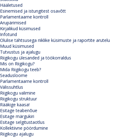
Hääletused
Esinemised ja istungitest osavõtt
Parlamentaarne kontroll
Arupärimised
Kirjalikud küsimused
Infotund
Olulise tähtsusega riiklike küsimuste ja raportite arutelu
Muud küsimused
Tutvustus ja ajalugu
Riigikogu ülesanded ja töökorraldus
Mis on Riigikogu?
Mida Riigikogu teeb?
Seadusloome
Parlamentaarne kontroll
Välissuhtlus
Riigikogu valimine
Riigikogu struktuur
Rääkige kaasa!
Esitage teabenõue
Esitage märgukiri
Esitage selgitustaotlus
Kollektiivne pöördumine
Riigikogu ajalugu