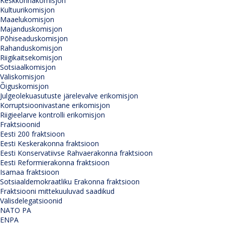
Keskkonnakomisjon
Kultuurikomisjon
Maaelukomisjon
Majanduskomisjon
Põhiseaduskomisjon
Rahanduskomisjon
Riigikaitsekomisjon
Sotsiaalkomisjon
Väliskomisjon
Õiguskomisjon
Julgeolekuasutuste järelevalve erikomisjon
Korruptsioonivastane erikomisjon
Riigieelarve kontrolli erikomisjon
Fraktsioonid
Eesti 200 fraktsioon
Eesti Keskerakonna fraktsioon
Eesti Konservatiivse Rahvaerakonna fraktsioon
Eesti Reformierakonna fraktsioon
Isamaa fraktsioon
Sotsiaaldemokraatliku Erakonna fraktsioon
Fraktsiooni mittekuuluvad saadikud
Välisdelegatsioonid
NATO PA
ENPA