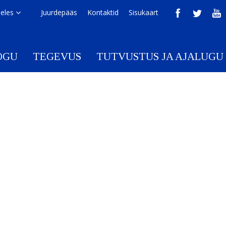
eeles
Juurdepääs
Kontaktid
Sisukaart
OGU
TEGEVUS
TUTVUSTUS JA AJALUGU