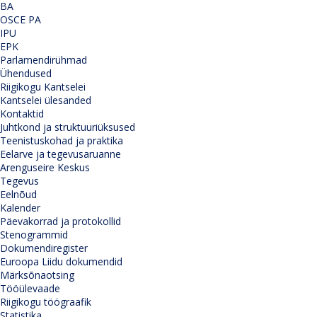
BA
OSCE PA
IPU
EPK
Parlamendirühmad
Ühendused
Riigikogu Kantselei
Kantselei ülesanded
Kontaktid
Juhtkond ja struktuuriüksused
Teenistuskohad ja praktika
Eelarve ja tegevusaruanne
Arenguseire Keskus
Tegevus
Eelnõud
Kalender
Päevakorrad ja protokollid
Stenogrammid
Dokumendiregister
Euroopa Liidu dokumendid
Märksõnaotsing
Tööülevaade
Riigikogu töögraafik
Statistika