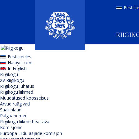
Eesti k
RIIGIK
Eesti keeles
На русском
In English
Riigikogu
XV Riigikogu
Riigikogu juhatus
Riigikogu liikmed
Muudatused koosseisus
Arvud räägivad
Saali plaan
Palgaandmed
Riigikogu liikme hea tava
Komisjonid
Euroopa Liidu asjade komisjon