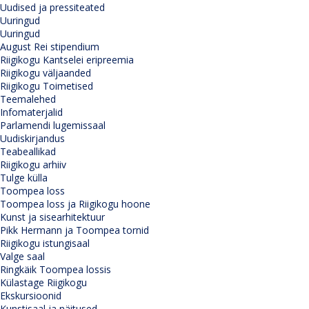
Uudised ja pressiteated
Uuringud
Uuringud
August Rei stipendium
Riigikogu Kantselei eripreemia
Riigikogu väljaanded
Riigikogu Toimetised
Teemalehed
Infomaterjalid
Parlamendi lugemissaal
Uudiskirjandus
Teabeallikad
Riigikogu arhiiv
Tulge külla
Toompea loss
Toompea loss ja Riigikogu hoone
Kunst ja sisearhitektuur
Pikk Hermann ja Toompea tornid
Riigikogu istungisaal
Valge saal
Ringkäik Toompea lossis
Külastage Riigikogu
Ekskursioonid
Kunstisaal ja näitused