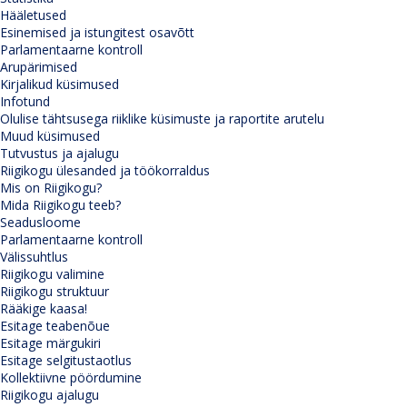
Hääletused
Esinemised ja istungitest osavõtt
Parlamentaarne kontroll
Arupärimised
Kirjalikud küsimused
Infotund
Olulise tähtsusega riiklike küsimuste ja raportite arutelu
Muud küsimused
Tutvustus ja ajalugu
Riigikogu ülesanded ja töökorraldus
Mis on Riigikogu?
Mida Riigikogu teeb?
Seadusloome
Parlamentaarne kontroll
Välissuhtlus
Riigikogu valimine
Riigikogu struktuur
Rääkige kaasa!
Esitage teabenõue
Esitage märgukiri
Esitage selgitustaotlus
Kollektiivne pöördumine
Riigikogu ajalugu