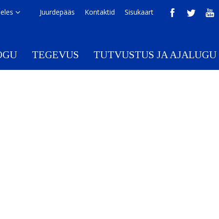
eeles
Juurdepääs
Kontaktid
Sisukaart
OGU
TEGEVUS
TUTVUSTUS JA AJALUGU