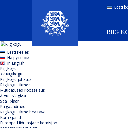
Eesti k
RIIGIK
Eesti keeles
На русском
In English
Riigikogu
XV Riigikogu
Riigikogu juhatus
Riigikogu liikmed
Muudatused koosseisus
Arvud räägivad
Saali plaan
Palgaandmed
Riigikogu liikme hea tava
Komisjonid
Euroopa Liidu asjade komisjon