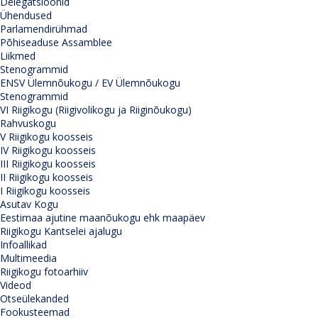
Delegatsioonid
Ühendused
Parlamendirühmad
Põhiseaduse Assamblee
Liikmed
Stenogrammid
ENSV Ülemnõukogu / EV Ülemnõukogu
Stenogrammid
VI Riigikogu (Riigivolikogu ja Riiginõukogu)
Rahvuskogu
V Riigikogu koosseis
IV Riigikogu koosseis
III Riigikogu koosseis
II Riigikogu koosseis
I Riigikogu koosseis
Asutav Kogu
Eestimaa ajutine maanõukogu ehk maapäev
Riigikogu Kantselei ajalugu
Infoallikad
Multimeedia
Riigikogu fotoarhiiv
Videod
Otseülekanded
Fookusteemad