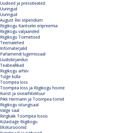
Uudised ja pressiteated
Uuringud
Uuringud
August Rei stipendium
Riigikogu Kantselei eripreemia
Riigikogu väljaanded
Riigikogu Toimetised
Teemalehed
Infomaterjalid
Parlamendi lugemissaal
Uudiskirjandus
Teabeallikad
Riigikogu arhiiv
Tulge külla
Toompea loss
Toompea loss ja Riigikogu hoone
Kunst ja sisearhitektuur
Pikk Hermann ja Toompea tornid
Riigikogu istungisaal
Valge saal
Ringkäik Toompea lossis
Külastage Riigikogu
Ekskursioonid
Kunstisaal ja näitused