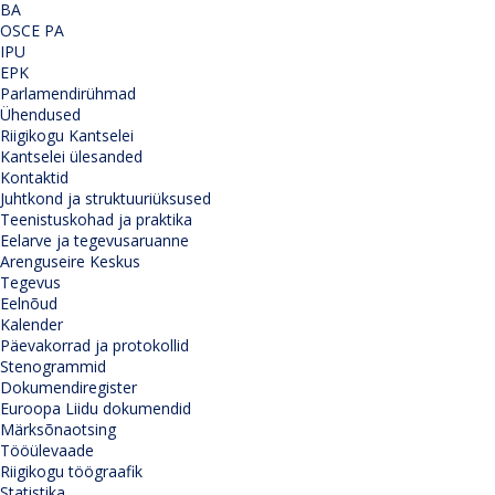
BA
OSCE PA
IPU
EPK
Parlamendirühmad
Ühendused
Riigikogu Kantselei
Kantselei ülesanded
Kontaktid
Juhtkond ja struktuuriüksused
Teenistuskohad ja praktika
Eelarve ja tegevusaruanne
Arenguseire Keskus
Tegevus
Eelnõud
Kalender
Päevakorrad ja protokollid
Stenogrammid
Dokumendiregister
Euroopa Liidu dokumendid
Märksõnaotsing
Tööülevaade
Riigikogu töögraafik
Statistika