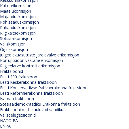
Keskkonnakomisjon
Kultuurikomisjon
Maaelukomisjon
Majanduskomisjon
Põhiseaduskomisjon
Rahanduskomisjon
Riigikaitsekomisjon
Sotsiaalkomisjon
Väliskomisjon
Õiguskomisjon
Julgeolekuasutuste järelevalve erikomisjon
Korruptsioonivastane erikomisjon
Riigieelarve kontrolli erikomisjon
Fraktsioonid
Eesti 200 fraktsioon
Eesti Keskerakonna fraktsioon
Eesti Konservatiivse Rahvaerakonna fraktsioon
Eesti Reformierakonna fraktsioon
Isamaa fraktsioon
Sotsiaaldemokraatliku Erakonna fraktsioon
Fraktsiooni mittekuuluvad saadikud
Välisdelegatsioonid
NATO PA
ENPA