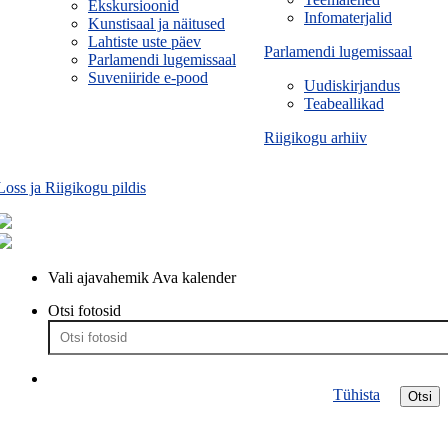
Ekskursioonid
Infomaterjalid
Kunstisaal ja näitused
Lahtiste uste päev
Parlamendi lugemissaal
Parlamendi lugemissaal
Suveniiride e-pood
Uudiskirjandus
Teabeallikad
Riigikogu arhiiv
Loss ja Riigikogu pildis
Vali ajavahemik
Ava kalender
Otsi fotosid
Tühista
Otsi