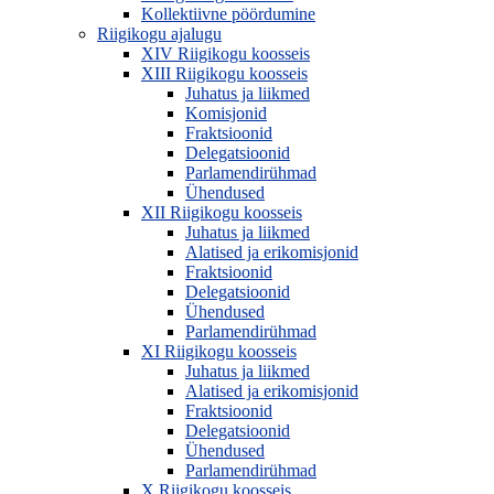
Kollektiivne pöördumine
Riigikogu ajalugu
XIV Riigikogu koosseis
XIII Riigikogu koosseis
Juhatus ja liikmed
Komisjonid
Fraktsioonid
Delegatsioonid
Parlamendirühmad
Ühendused
XII Riigikogu koosseis
Juhatus ja liikmed
Alatised ja erikomisjonid
Fraktsioonid
Delegatsioonid
Ühendused
Parlamendirühmad
XI Riigikogu koosseis
Juhatus ja liikmed
Alatised ja erikomisjonid
Fraktsioonid
Delegatsioonid
Ühendused
Parlamendirühmad
X Riigikogu koosseis