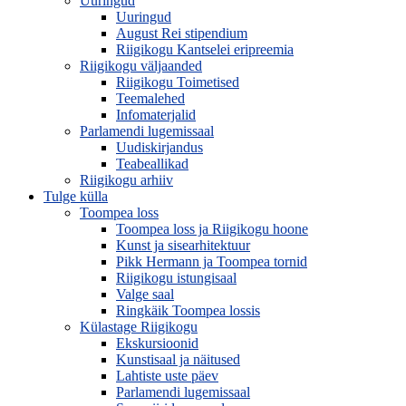
Uuringud
Uuringud
August Rei stipendium
Riigikogu Kantselei eripreemia
Riigikogu väljaanded
Riigikogu Toimetised
Teemalehed
Infomaterjalid
Parlamendi lugemissaal
Uudiskirjandus
Teabeallikad
Riigikogu arhiiv
Tulge külla
Toompea loss
Toompea loss ja Riigikogu hoone
Kunst ja sisearhitektuur
Pikk Hermann ja Toompea tornid
Riigikogu istungisaal
Valge saal
Ringkäik Toompea lossis
Külastage Riigikogu
Ekskursioonid
Kunstisaal ja näitused
Lahtiste uste päev
Parlamendi lugemissaal