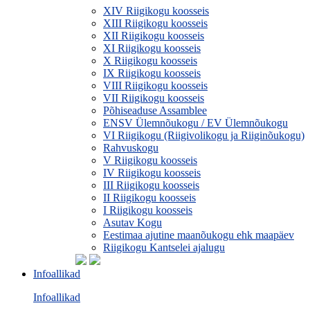
XIV Riigikogu koosseis
XIII Riigikogu koosseis
XII Riigikogu koosseis
XI Riigikogu koosseis
X Riigikogu koosseis
IX Riigikogu koosseis
VIII Riigikogu koosseis
VII Riigikogu koosseis
Põhiseaduse Assamblee
ENSV Ülemnõukogu / EV Ülemnõukogu
VI Riigikogu (Riigivolikogu ja Riiginõukogu)
Rahvuskogu
V Riigikogu koosseis
IV Riigikogu koosseis
III Riigikogu koosseis
II Riigikogu koosseis
I Riigikogu koosseis
Asutav Kogu
Eestimaa ajutine maanõukogu ehk maapäev
Riigikogu Kantselei ajalugu
Infoallikad
Infoallikad