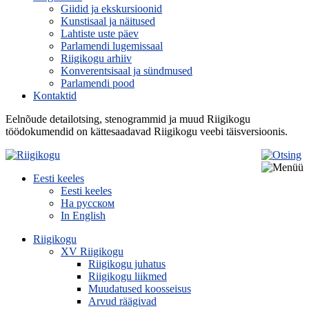
Giidid ja ekskursioonid
Kunstisaal ja näitused
Lahtiste uste päev
Parlamendi lugemissaal
Riigikogu arhiiv
Konverentsisaal ja sündmused
Parlamendi pood
Kontaktid
Eelnõude detailotsing, stenogrammid ja muud Riigikogu
töödokumendid on kättesaadavad Riigikogu veebi täisversioonis.
Eesti keeles
Eesti keeles
На русском
In English
Riigikogu
XV Riigikogu
Riigikogu juhatus
Riigikogu liikmed
Muudatused koosseisus
Arvud räägivad