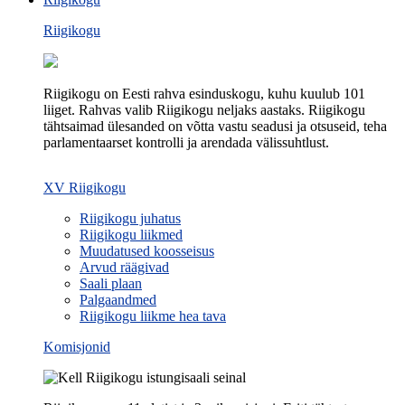
Riigikogu
Riigikogu on Eesti rahva esinduskogu, kuhu kuulub 101
liiget. Rahvas valib Riigikogu neljaks aastaks. Riigikogu
tähtsaimad ülesanded on võtta vastu seadusi ja otsuseid, teha
parlamentaarset kontrolli ja arendada välissuhtlust.
XV Riigikogu
Riigikogu juhatus
Riigikogu liikmed
Muudatused koosseisus
Arvud räägivad
Saali plaan
Palgaandmed
Riigikogu liikme hea tava
Komisjonid