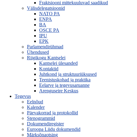
Fraktsiooni mittekuuluvad saadikud
Välisdelegatsioonid
NATO PA
ENPA
BA
OSCE PA
IPU
EPK
Parlamendirühmad
Ühendused
Riigikogu Kantselei
Kantselei ülesanded
Kontaktid
Juhtkond ja struktuuriüksused
Teenistuskohad ja praktika
Eelarve ja tegevusaruanne
Arenguseire Keskus
Tegevus
Eelnõud
Kalender
Päevakorrad ja protokollid
Stenogrammid
Dokumendiregister
Euroopa Liidu dokumendid
Märksõnaotsing