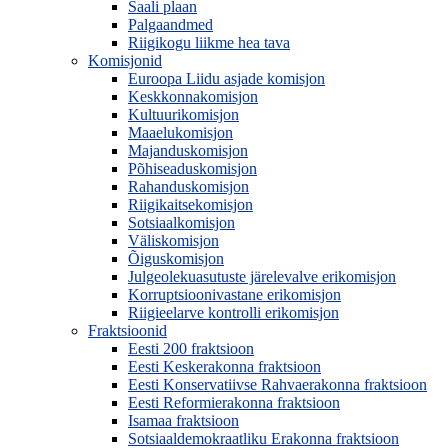
Saali plaan
Palgaandmed
Riigikogu liikme hea tava
Komisjonid
Euroopa Liidu asjade komisjon
Keskkonnakomisjon
Kultuurikomisjon
Maaelukomisjon
Majanduskomisjon
Põhiseaduskomisjon
Rahanduskomisjon
Riigikaitsekomisjon
Sotsiaalkomisjon
Väliskomisjon
Õiguskomisjon
Julgeolekuasutuste järelevalve erikomisjon
Korruptsioonivastane erikomisjon
Riigieelarve kontrolli erikomisjon
Fraktsioonid
Eesti 200 fraktsioon
Eesti Keskerakonna fraktsioon
Eesti Konservatiivse Rahvaerakonna fraktsioon
Eesti Reformierakonna fraktsioon
Isamaa fraktsioon
Sotsiaaldemokraatliku Erakonna fraktsioon