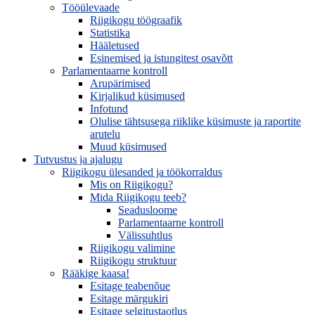
Tööülevaade
Riigikogu töögraafik
Statistika
Hääletused
Esinemised ja istungitest osavõtt
Parlamentaarne kontroll
Arupärimised
Kirjalikud küsimused
Infotund
Olulise tähtsusega riiklike küsimuste ja raportite
arutelu
Muud küsimused
Tutvustus ja ajalugu
Riigikogu ülesanded ja töökorraldus
Mis on Riigikogu?
Mida Riigikogu teeb?
Seadusloome
Parlamentaarne kontroll
Välissuhtlus
Riigikogu valimine
Riigikogu struktuur
Rääkige kaasa!
Esitage teabenõue
Esitage märgukiri
Esitage selgitustaotlus