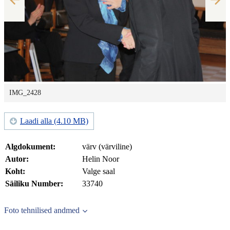
IMG_2428
Laadi alla (4.10 MB)
Algdokument:
värv (värviline)
Autor:
Helin Noor
Koht:
Valge saal
Säiliku Number:
33740
Foto tehnilised andmed