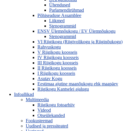
Ühendused
Parlamendirühmad
Põhiseaduse Assamblee
Liikmed
Stenogrammid
ENSV Ülemnõukogu / EV Ülemnõukogu
Stenogrammid
VI Riigikogu (Riigivolikogu ja Riiginõukogu)
Rahvuskogu
V Riigikogu koosseis
IV Riigikogu koosseis
III Riigikogu koosseis
II Riigikogu koosseis
I Riigikogu koosseis
Asutav Kogu
Eestimaa ajutine maanõukogu ehk maapäev
Riigikogu Kantselei ajalugu
Infoallikad
Multimeedia
Riigikogu fotoarhiiv
Videod
Otseülekanded
Fookusteemad
Uudised ja pressiteated