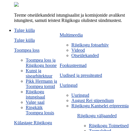
Teeme otseülekandeid istungisaalist ja komisjonide avalikest
istungitest, samuti teistest Riigikogu olulistest sündmustest.
Tulge külla
Multimeedia
Tulge külla
Riigikogu fotoarhiiv
Toompea loss
Videod
Otseülekanded
Toompea loss ja
Riigikogu hoone
Fookusteemad
Kunst ja
Uudised ja pressiteated
sisearhitektuur
Pikk Hermann ja
Uuringud
Toompea tornid
Riigikogu
Uuringud
istungisaal
August Rei stipendium
Valge saal
Riigikogu Kantselei eripreemia
Ringkäik
Toompea lossis
Riigikogu väljaanded
Külastage Riigikogu
Riigikogu Toimetised
Teemalehed