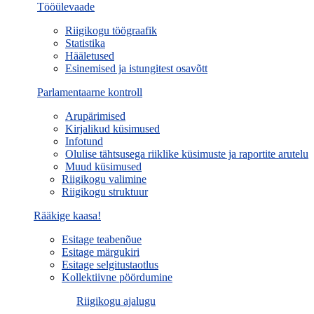
Tööülevaade
Riigikogu töögraafik
Statistika
Hääletused
Esinemised ja istungitest osavõtt
Parlamentaarne kontroll
Arupärimised
Kirjalikud küsimused
Infotund
Olulise tähtsusega riiklike küsimuste ja raportite arutelu
Muud küsimused
Riigikogu valimine
Riigikogu struktuur
Rääkige kaasa!
Esitage teabenõue
Esitage märgukiri
Esitage selgitustaotlus
Kollektiivne pöördumine
Riigikogu ajalugu