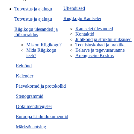
Ühendused
Tutvustus ja ajalugu
Riigikogu Kantselei
Tutvustus ja ajalugu
Kantselei ülesanded
Riigikogu ülesanded ja
Kontaktid
töökorraldus
Juhtkond ja struktuuriüksused
Mis on Riigikogu?
Teenistuskohad ja praktika
Mida Riigikogu
Eelarve ja tegevusaruanne
teeb?
Arenguseire Keskus
Eelnõud
Kalender
Päevakorrad ja protokollid
Stenogrammid
Dokumendiregister
Euroopa Liidu dokumendid
Märksõnaotsing