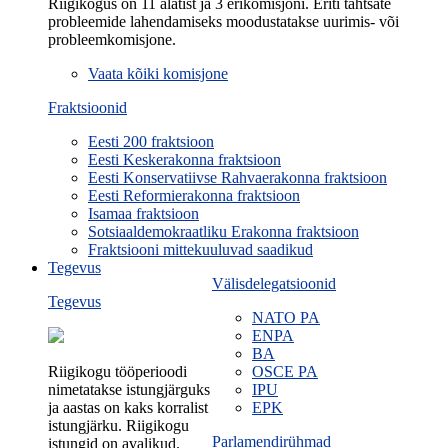
Riigikogus on 11 alatist ja 3 erikomisjoni. Eriti tähtsate
probleemide lahendamiseks moodustatakse uurimis- või
probleemkomisjone.
Vaata kõiki komisjone
Fraktsioonid
Eesti 200 fraktsioon
Eesti Keskerakonna fraktsioon
Eesti Konservatiivse Rahvaerakonna fraktsioon
Eesti Reformierakonna fraktsioon
Isamaa fraktsioon
Sotsiaaldemokraatliku Erakonna fraktsioon
Fraktsiooni mittekuuluvad saadikud
Tegevus
Välisdelegatsioonid
Tegevus
NATO PA
ENPA
BA
Riigikogu tööperioodi
OSCE PA
nimetatakse istungjärguks
IPU
ja aastas on kaks korralist
EPK
istungjärku. Riigikogu
Parlamendirühmad
istungid on avalikud.