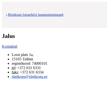
Riigikogu fotoarhiivi kasutustingimused
Jalus
Kontaktid
Lossi plats 1a
,
15165
Tallinn
registrikood: 74000101
tel
:
+372 631 6331
faks
:
+372 631 6334
riigikogu@riigikogu.ee