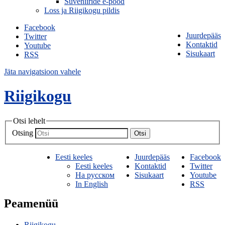
Suveniiride e-pood
Loss ja Riigikogu pildis
Facebook
Juurdepääs
Twitter
Kontaktid
Youtube
Sisukaart
RSS
Jäta navigatsioon vahele
Riigikogu
Otsi lehelt
Otsing
Otsi
Eesti keeles
Juurdepääs
Facebook
Eesti keeles
Kontaktid
Twitter
На русском
Sisukaart
Youtube
In English
RSS
Peamenüü
Riigikogu