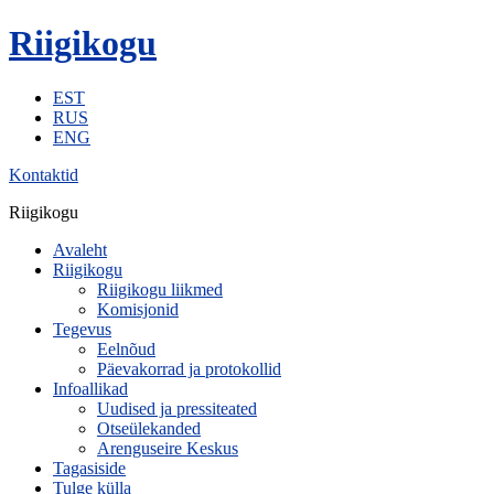
Riigikogu
EST
RUS
ENG
Kontaktid
Riigikogu
Avaleht
Riigikogu
Riigikogu liikmed
Komisjonid
Tegevus
Eelnõud
Päevakorrad ja protokollid
Infoallikad
Uudised ja pressiteated
Otseülekanded
Arenguseire Keskus
Tagasiside
Tulge külla