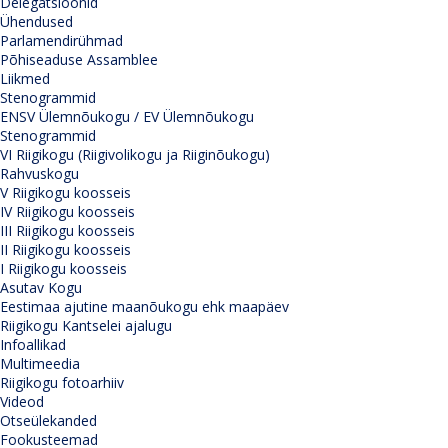
Delegatsioonid
Ühendused
Parlamendirühmad
Põhiseaduse Assamblee
Liikmed
Stenogrammid
ENSV Ülemnõukogu / EV Ülemnõukogu
Stenogrammid
VI Riigikogu (Riigivolikogu ja Riiginõukogu)
Rahvuskogu
V Riigikogu koosseis
IV Riigikogu koosseis
III Riigikogu koosseis
II Riigikogu koosseis
I Riigikogu koosseis
Asutav Kogu
Eestimaa ajutine maanõukogu ehk maapäev
Riigikogu Kantselei ajalugu
Infoallikad
Multimeedia
Riigikogu fotoarhiiv
Videod
Otseülekanded
Fookusteemad