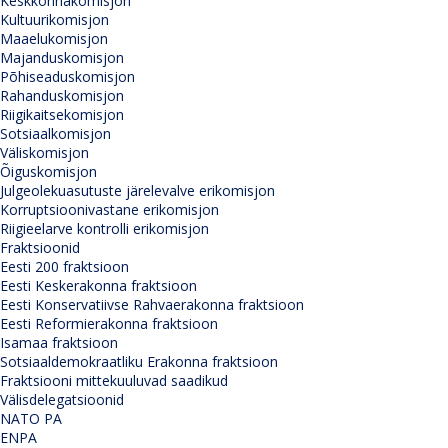
Keskkonnakomisjon
Kultuurikomisjon
Maaelukomisjon
Majanduskomisjon
Põhiseaduskomisjon
Rahanduskomisjon
Riigikaitsekomisjon
Sotsiaalkomisjon
Väliskomisjon
Õiguskomisjon
Julgeolekuasutuste järelevalve erikomisjon
Korruptsioonivastane erikomisjon
Riigieelarve kontrolli erikomisjon
Fraktsioonid
Eesti 200 fraktsioon
Eesti Keskerakonna fraktsioon
Eesti Konservatiivse Rahvaerakonna fraktsioon
Eesti Reformierakonna fraktsioon
Isamaa fraktsioon
Sotsiaaldemokraatliku Erakonna fraktsioon
Fraktsiooni mittekuuluvad saadikud
Välisdelegatsioonid
NATO PA
ENPA