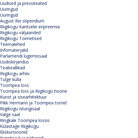
Uudised ja pressiteated
Uuringud
Uuringud
August Rei stipendium
Riigikogu Kantselei eripreemia
Riigikogu väljaanded
Riigikogu Toimetised
Teemalehed
Infomaterjalid
Parlamendi lugemissaal
Uudiskirjandus
Teabeallikad
Riigikogu arhiiv
Tulge külla
Toompea loss
Toompea loss ja Riigikogu hoone
Kunst ja sisearhitektuur
Pikk Hermann ja Toompea tornid
Riigikogu istungisaal
Valge saal
Ringkäik Toompea lossis
Külastage Riigikogu
Ekskursioonid
Kunstisaal ja näitused