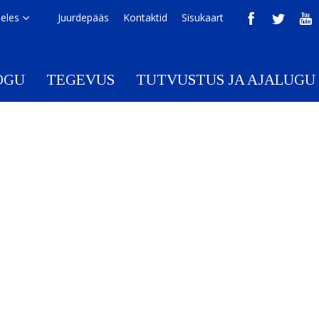
eeles
Juurdepääs
Kontaktid
Sisukaart
OGU
TEGEVUS
TUTVUSTUS JA AJALUGU