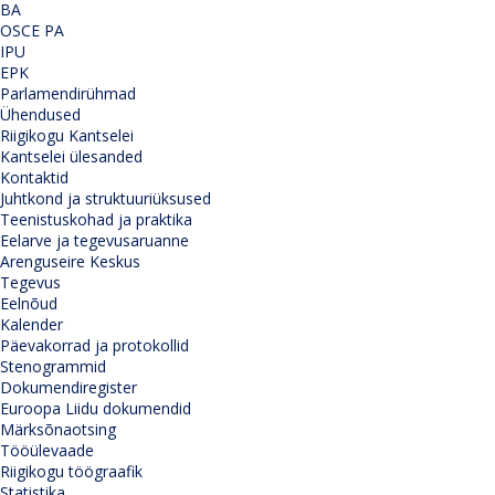
BA
OSCE PA
IPU
EPK
Parlamendirühmad
Ühendused
Riigikogu Kantselei
Kantselei ülesanded
Kontaktid
Juhtkond ja struktuuriüksused
Teenistuskohad ja praktika
Eelarve ja tegevusaruanne
Arenguseire Keskus
Tegevus
Eelnõud
Kalender
Päevakorrad ja protokollid
Stenogrammid
Dokumendiregister
Euroopa Liidu dokumendid
Märksõnaotsing
Tööülevaade
Riigikogu töögraafik
Statistika