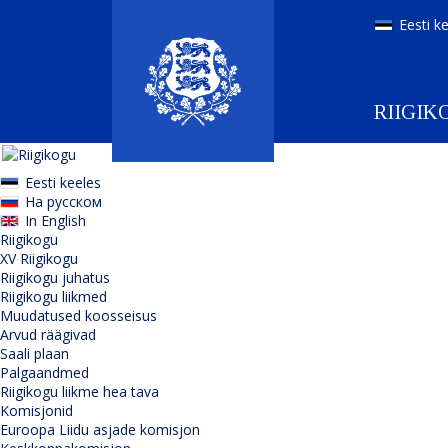
Eesti k
RIIGIK
Eesti keeles
На русском
In English
Riigikogu
XV Riigikogu
Riigikogu juhatus
Riigikogu liikmed
Muudatused koosseisus
Arvud räägivad
Saali plaan
Palgaandmed
Riigikogu liikme hea tava
Komisjonid
Euroopa Liidu asjade komisjon