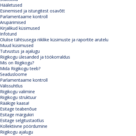
Hääletused
Esinemised ja istungitest osavõtt
Parlamentaarne kontroll
Arupärimised
Kirjalikud küsimused
Infotund
Olulise tähtsusega riiklike küsimuste ja raportite arutelu
Muud küsimused
Tutvustus ja ajalugu
Riigikogu ülesanded ja töökorraldus
Mis on Riigikogu?
Mida Riigikogu teeb?
Seadusloome
Parlamentaarne kontroll
Välissuhtlus
Riigikogu valimine
Riigikogu struktuur
Rääkige kaasa!
Esitage teabenõue
Esitage märgukiri
Esitage selgitustaotlus
Kollektiivne pöördumine
Riigikogu ajalugu