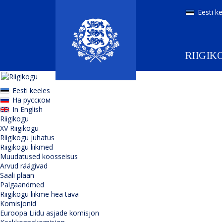
Eesti k
RIIGIK
Eesti keeles
На русском
In English
Riigikogu
XV Riigikogu
Riigikogu juhatus
Riigikogu liikmed
Muudatused koosseisus
Arvud räägivad
Saali plaan
Palgaandmed
Riigikogu liikme hea tava
Komisjonid
Euroopa Liidu asjade komisjon