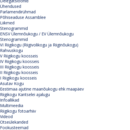
Delegatsioonid
Ühendused
Parlamendirühmad
Põhiseaduse Assamblee
Liikmed
Stenogrammid
ENSV Ülemnõukogu / EV Ülemnõukogu
Stenogrammid
VI Riigikogu (Riigivolikogu ja Riiginõukogu)
Rahvuskogu
V Riigikogu koosseis
IV Riigikogu koosseis
III Riigikogu koosseis
II Riigikogu koosseis
I Riigikogu koosseis
Asutav Kogu
Eestimaa ajutine maanõukogu ehk maapäev
Riigikogu Kantselei ajalugu
Infoallikad
Multimeedia
Riigikogu fotoarhiiv
Videod
Otseülekanded
Fookusteemad