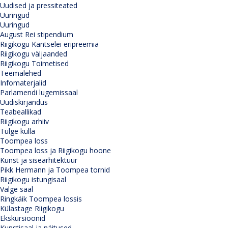
Uudised ja pressiteated
Uuringud
Uuringud
August Rei stipendium
Riigikogu Kantselei eripreemia
Riigikogu väljaanded
Riigikogu Toimetised
Teemalehed
Infomaterjalid
Parlamendi lugemissaal
Uudiskirjandus
Teabeallikad
Riigikogu arhiiv
Tulge külla
Toompea loss
Toompea loss ja Riigikogu hoone
Kunst ja sisearhitektuur
Pikk Hermann ja Toompea tornid
Riigikogu istungisaal
Valge saal
Ringkäik Toompea lossis
Külastage Riigikogu
Ekskursioonid
Kunstisaal ja näitused