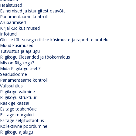
Hääletused
Esinemised ja istungitest osavõtt
Parlamentaarne kontroll
Arupärimised
Kirjalikud küsimused
Infotund
Olulise tähtsusega riiklike küsimuste ja raportite arutelu
Muud küsimused
Tutvustus ja ajalugu
Riigikogu ülesanded ja töökorraldus
Mis on Riigikogu?
Mida Riigikogu teeb?
Seadusloome
Parlamentaarne kontroll
Välissuhtlus
Riigikogu valimine
Riigikogu struktuur
Rääkige kaasa!
Esitage teabenõue
Esitage märgukiri
Esitage selgitustaotlus
Kollektiivne pöördumine
Riigikogu ajalugu