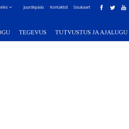
eeles
Juurdepääs
Kontaktid
Sisukaart
OGU
TEGEVUS
TUTVUSTUS JA AJALUGU