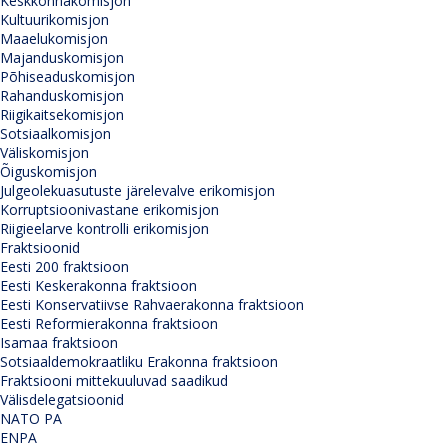
Keskkonnakomisjon
Kultuurikomisjon
Maaelukomisjon
Majanduskomisjon
Põhiseaduskomisjon
Rahanduskomisjon
Riigikaitsekomisjon
Sotsiaalkomisjon
Väliskomisjon
Õiguskomisjon
Julgeolekuasutuste järelevalve erikomisjon
Korruptsioonivastane erikomisjon
Riigieelarve kontrolli erikomisjon
Fraktsioonid
Eesti 200 fraktsioon
Eesti Keskerakonna fraktsioon
Eesti Konservatiivse Rahvaerakonna fraktsioon
Eesti Reformierakonna fraktsioon
Isamaa fraktsioon
Sotsiaaldemokraatliku Erakonna fraktsioon
Fraktsiooni mittekuuluvad saadikud
Välisdelegatsioonid
NATO PA
ENPA