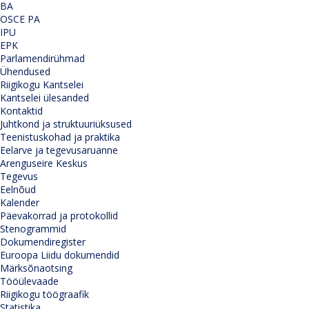
BA
OSCE PA
IPU
EPK
Parlamendirühmad
Ühendused
Riigikogu Kantselei
Kantselei ülesanded
Kontaktid
Juhtkond ja struktuuriüksused
Teenistuskohad ja praktika
Eelarve ja tegevusaruanne
Arenguseire Keskus
Tegevus
Eelnõud
Kalender
Päevakorrad ja protokollid
Stenogrammid
Dokumendiregister
Euroopa Liidu dokumendid
Märksõnaotsing
Tööülevaade
Riigikogu töögraafik
Statistika