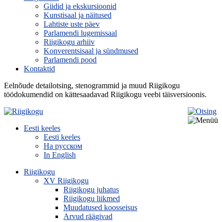
Giidid ja ekskursioonid
Kunstisaal ja näitused
Lahtiste uste päev
Parlamendi lugemissaal
Riigikogu arhiiv
Konverentsisaal ja sündmused
Parlamendi pood
Kontaktid
Eelnõude detailotsing, stenogrammid ja muud Riigikogu
töödokumendid on kättesaadavad Riigikogu veebi täisversioonis.
Eesti keeles
Eesti keeles
На русском
In English
Riigikogu
XV Riigikogu
Riigikogu juhatus
Riigikogu liikmed
Muudatused koosseisus
Arvud räägivad