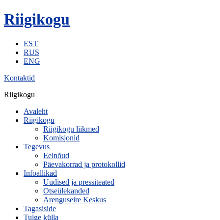
Riigikogu
EST
RUS
ENG
Kontaktid
Riigikogu
Avaleht
Riigikogu
Riigikogu liikmed
Komisjonid
Tegevus
Eelnõud
Päevakorrad ja protokollid
Infoallikad
Uudised ja pressiteated
Otseülekanded
Arenguseire Keskus
Tagasiside
Tulge külla