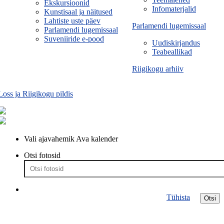
Ekskursioonid
Infomaterjalid
Kunstisaal ja näitused
Lahtiste uste päev
Parlamendi lugemissaal
Parlamendi lugemissaal
Suveniiride e-pood
Uudiskirjandus
Teabeallikad
Riigikogu arhiiv
Loss ja Riigikogu pildis
Vali ajavahemik
Ava kalender
Otsi fotosid
Tühista
Otsi