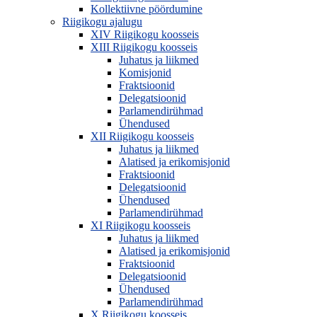
Kollektiivne pöördumine
Riigikogu ajalugu
XIV Riigikogu koosseis
XIII Riigikogu koosseis
Juhatus ja liikmed
Komisjonid
Fraktsioonid
Delegatsioonid
Parlamendirühmad
Ühendused
XII Riigikogu koosseis
Juhatus ja liikmed
Alatised ja erikomisjonid
Fraktsioonid
Delegatsioonid
Ühendused
Parlamendirühmad
XI Riigikogu koosseis
Juhatus ja liikmed
Alatised ja erikomisjonid
Fraktsioonid
Delegatsioonid
Ühendused
Parlamendirühmad
X Riigikogu koosseis