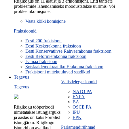
Riigikogus on 11 alatist ja 3 erikomisjoni. Eriti tähtsate
probleemide lahendamiseks moodustatakse uurimis- või
probleemkomisjone.
Vaata kõiki komisjone
Fraktsioonid
Eesti 200 fraktsioon
Eesti Keskerakonna fraktsioon
Eesti Konservatiivse Rahvaerakonna fraktsioon
Eesti Reformierakonna fraktsioon
Isamaa fraktsioon
Sotsiaaldemokraatliku Erakonna fraktsioon
Fraktsiooni mittekuuluvad saadikud
Tegevus
Välisdelegatsioonid
Tegevus
NATO PA
ENPA
BA
Riigikogu tööperioodi
OSCE PA
nimetatakse istungjärguks
IPU
ja aastas on kaks korralist
EPK
istungjärku. Riigikogu
Parlamendirühmad
istungid on avalikud.