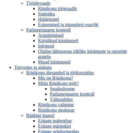
Tööülevaade
Riigikogu töögraafik
Statistika
Hääletused
Esinemised ja istungitest osavõtt
Parlamentaarne kontroll
Arupärimised
Kirjalikud küsimused
Infotund
Olulise tähtsusega riiklike küsimuste ja raportite
arutelu
Muud küsimused
Tutvustus ja ajalugu
Riigikogu ülesanded ja töökorraldus
Mis on Riigikogu?
Mida Riigikogu teeb?
Seadusloome
Parlamentaarne kontroll
Välissuhtlus
Riigikogu valimine
Riigikogu struktuur
Rääkige kaasa!
Esitage teabenõue
Esitage märgukiri
Esitage selgitustaotlus