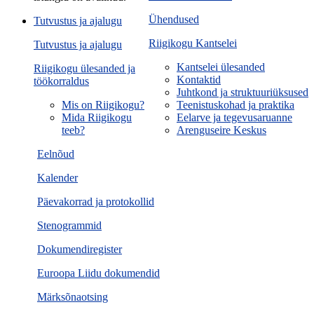
Ühendused
Tutvustus ja ajalugu
Riigikogu Kantselei
Tutvustus ja ajalugu
Kantselei ülesanded
Riigikogu ülesanded ja
Kontaktid
töökorraldus
Juhtkond ja struktuuriüksused
Mis on Riigikogu?
Teenistuskohad ja praktika
Mida Riigikogu
Eelarve ja tegevusaruanne
teeb?
Arenguseire Keskus
Eelnõud
Kalender
Päevakorrad ja protokollid
Stenogrammid
Dokumendiregister
Euroopa Liidu dokumendid
Märksõnaotsing