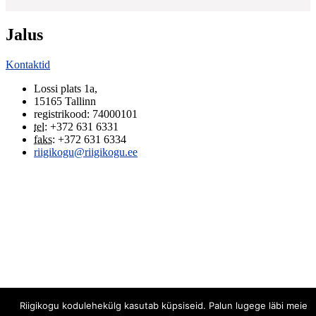
Jalus
Kontaktid
Lossi plats 1a
,
15165
Tallinn
registrikood: 74000101
tel
:
+372 631 6331
faks
:
+372 631 6334
riigikogu@riigikogu.ee
Riigikogu kodulehekülg kasutab küpsiseid. Palun lugege läbi meie