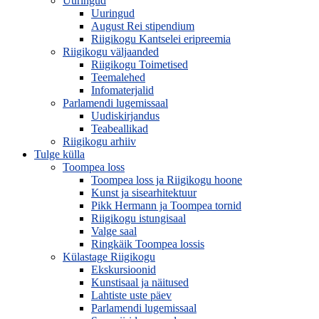
Uuringud
Uuringud
August Rei stipendium
Riigikogu Kantselei eripreemia
Riigikogu väljaanded
Riigikogu Toimetised
Teemalehed
Infomaterjalid
Parlamendi lugemissaal
Uudiskirjandus
Teabeallikad
Riigikogu arhiiv
Tulge külla
Toompea loss
Toompea loss ja Riigikogu hoone
Kunst ja sisearhitektuur
Pikk Hermann ja Toompea tornid
Riigikogu istungisaal
Valge saal
Ringkäik Toompea lossis
Külastage Riigikogu
Ekskursioonid
Kunstisaal ja näitused
Lahtiste uste päev
Parlamendi lugemissaal