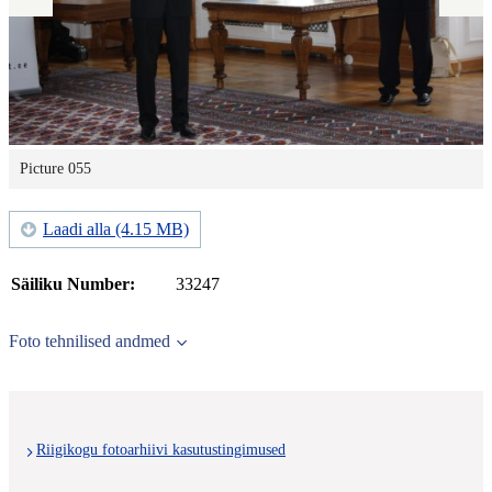
Picture 055
Laadi alla (4.15 MB)
Säiliku Number:
33247
Foto tehnilised andmed
Riigikogu fotoarhiivi kasutustingimused