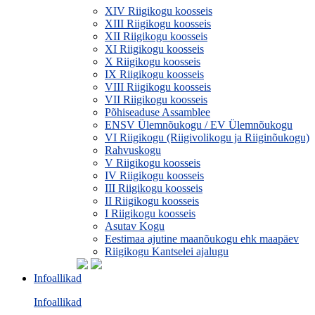
XIV Riigikogu koosseis
XIII Riigikogu koosseis
XII Riigikogu koosseis
XI Riigikogu koosseis
X Riigikogu koosseis
IX Riigikogu koosseis
VIII Riigikogu koosseis
VII Riigikogu koosseis
Põhiseaduse Assamblee
ENSV Ülemnõukogu / EV Ülemnõukogu
VI Riigikogu (Riigivolikogu ja Riiginõukogu)
Rahvuskogu
V Riigikogu koosseis
IV Riigikogu koosseis
III Riigikogu koosseis
II Riigikogu koosseis
I Riigikogu koosseis
Asutav Kogu
Eestimaa ajutine maanõukogu ehk maapäev
Riigikogu Kantselei ajalugu
Infoallikad
Infoallikad