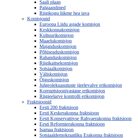
Saali plaan
Palgaandmed
Riigikogu liikme hea tava
Komisjonid
Euroopa Liidu asjade komisjon
Keskkonnakomisjon
Kultuurikomisjon
Maaelukomisjon
Majanduskomisjon
Põhiseaduskomisjon
Rahanduskomisjon
Riigikaitsekomisjon
Sotsiaalkomisjon
Väliskomisjon
Õiguskomisjon
Julgeolekuasutuste järelevalve erikomisjon
Korruptsioonivastane erikomisjon
Riigieelarve kontrolli erikomisjon
Fraktsioonid
Eesti 200 fraktsioon
Eesti Keskerakonna fraktsioon
Eesti Konservatiivse Rahvaerakonna fraktsioon
Eesti Reformierakonna fraktsioon
Isamaa fraktsioon
Sotsiaaldemokraatliku Erakonna fraktsioon