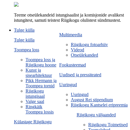
Teeme otseülekandeid istungisaalist ja komisjonide avalikest
istungitest, samuti teistest Riigikogu olulistest sündmustest.
Tulge külla
Multimeedia
Tulge külla
Riigikogu fotoarhiiv
Toompea loss
Videod
Otseülekanded
Toompea loss ja
Riigikogu hoone
Fookusteemad
Kunst ja
Uudised ja pressiteated
sisearhitektuur
Pikk Hermann ja
Uuringud
Toompea tornid
Riigikogu
Uuringud
istungisaal
August Rei stipendium
Valge saal
Riigikogu Kantselei eripreemia
Ringkäik
Toompea lossis
Riigikogu väljaanded
Külastage Riigikogu
Riigikogu Toimetised
Teemalehed