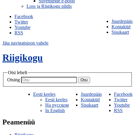
Suveniiride e-pood
Loss ja Riigikogu pildis
Facebook
Juurdepääs
Twitter
Kontaktid
Youtube
Sisukaart
RSS
Jäta navigatsioon vahele
Riigikogu
Otsi lehelt
Otsing
Otsi
Eesti keeles
Juurdepääs
Facebook
Eesti keeles
Kontaktid
Twitter
На русском
Sisukaart
Youtube
In English
RSS
Peamenüü
Riigikogu