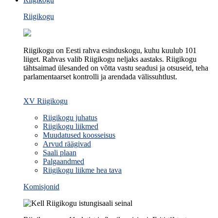
Riigikogu
Riigikogu on Eesti rahva esinduskogu, kuhu kuulub 101
liiget. Rahvas valib Riigikogu neljaks aastaks. Riigikogu
tähtsaimad ülesanded on võtta vastu seadusi ja otsuseid, teha
parlamentaarset kontrolli ja arendada välissuhtlust.
XV Riigikogu
Riigikogu juhatus
Riigikogu liikmed
Muudatused koosseisus
Arvud räägivad
Saali plaan
Palgaandmed
Riigikogu liikme hea tava
Komisjonid