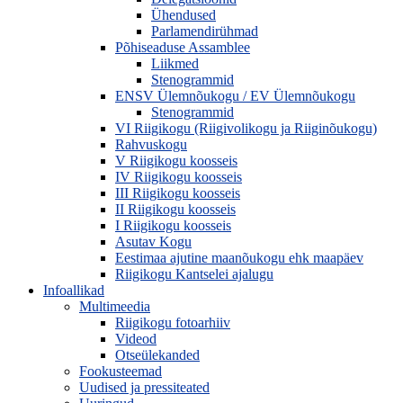
Ühendused
Parlamendirühmad
Põhiseaduse Assamblee
Liikmed
Stenogrammid
ENSV Ülemnõukogu / EV Ülemnõukogu
Stenogrammid
VI Riigikogu (Riigivolikogu ja Riiginõukogu)
Rahvuskogu
V Riigikogu koosseis
IV Riigikogu koosseis
III Riigikogu koosseis
II Riigikogu koosseis
I Riigikogu koosseis
Asutav Kogu
Eestimaa ajutine maanõukogu ehk maapäev
Riigikogu Kantselei ajalugu
Infoallikad
Multimeedia
Riigikogu fotoarhiiv
Videod
Otseülekanded
Fookusteemad
Uudised ja pressiteated