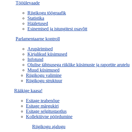
Tööülevaade
Riigikogu töögraafik
Statistika
Hääletused
Esinemised ja istungitest osavõtt
Parlamentaarne kontroll
Arupärimised
Kirjalikud küsimused
Infotund
Olulise tähtsusega riiklike küsimuste ja raportite arutelu
Muud küsimused
Riigikogu valimine
Riigikogu struktuur
Rääkige kaasa!
Esitage teabenõue
Esitage märgukiri
Esitage selgitustaotlus
Kollektiivne pöördumine
Riigikogu ajalugu