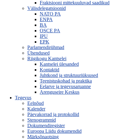
Fraktsiooni mittekuuluvad saadikud
Välisdelegatsioonid
NATO PA
ENPA
BA
OSCE PA
IPU
EPK
Parlamendirühmad
Ühendused
Riigikogu Kantselei
Kantselei ülesanded
Kontaktid
Juhtkond ja struktuuriüksused
Teenistuskohad ja praktika
Eelarve ja tegevusaruanne
Arenguseire Keskus
Tegevus
Eelnõud
Kalender
Päevakorrad ja protokollid
Stenogrammid
Dokumendiregister
Euroopa Liidu dokumendid
Märksõnaotsing