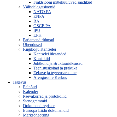
Fraktsiooni mittekuuluvad saadikud
Välisdelegatsioonid
NATO PA
ENPA
BA
OSCE PA
IPU
EPK
Parlamendirühmad
Ühendused
Riigikogu Kantselei
Kantselei ülesanded
Kontaktid
Juhtkond ja struktuuriüksused
Teenistuskohad ja praktika
Eelarve ja tegevusaruanne
Arenguseire Keskus
Tegevus
Eelnõud
Kalender
Päevakorrad ja protokollid
Stenogrammid
Dokumendiregister
Euroopa Liidu dokumendid
Märksõnaotsing