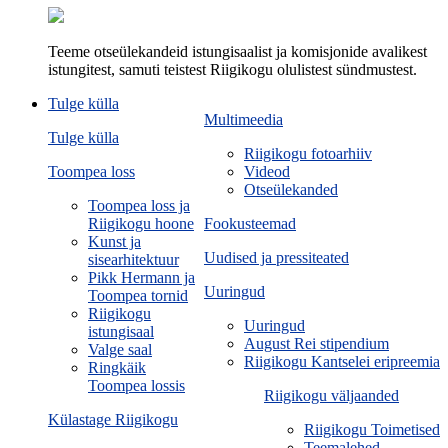
Teeme otseülekandeid istungisaalist ja komisjonide avalikest
istungitest, samuti teistest Riigikogu olulistest sündmustest.
Tulge külla
Multimeedia
Tulge külla
Riigikogu fotoarhiiv
Toompea loss
Videod
Otseülekanded
Toompea loss ja
Riigikogu hoone
Fookusteemad
Kunst ja
Uudised ja pressiteated
sisearhitektuur
Pikk Hermann ja
Uuringud
Toompea tornid
Riigikogu
Uuringud
istungisaal
August Rei stipendium
Valge saal
Riigikogu Kantselei eripreemia
Ringkäik
Toompea lossis
Riigikogu väljaanded
Külastage Riigikogu
Riigikogu Toimetised
Teemalehed