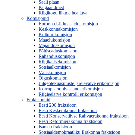
Saali plaan
Palgaandmed
Riigikogu liikme hea tava
Komisjonid
Euroopa Liidu asjade komisjon
Keskkonnakomisjon
Kultuurikomisjon
Maaelukomisjon
Majanduskomisjon
Põhiseaduskomisjon
Rahanduskomisjon
Riigikaitsekomisjon
Sotsiaalkomisjon
Väliskomisjon
Õiguskomisjon
Julgeolekuasutuste järelevalve erikomisjon
Korruptsioonivastane erikomisjon
Riigieelarve kontrolli erikomisjon
Fraktsioonid
Eesti 200 fraktsioon
Eesti Keskerakonna fraktsioon
Eesti Konservatiivse Rahvaerakonna fraktsioon
Eesti Reformierakonna fraktsioon
Isamaa fraktsioon
Sotsiaaldemokraatliku Erakonna fraktsioon