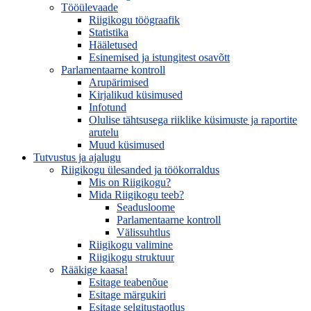
Tööülevaade
Riigikogu töögraafik
Statistika
Hääletused
Esinemised ja istungitest osavõtt
Parlamentaarne kontroll
Arupärimised
Kirjalikud küsimused
Infotund
Olulise tähtsusega riiklike küsimuste ja raportite
arutelu
Muud küsimused
Tutvustus ja ajalugu
Riigikogu ülesanded ja töökorraldus
Mis on Riigikogu?
Mida Riigikogu teeb?
Seadusloome
Parlamentaarne kontroll
Välissuhtlus
Riigikogu valimine
Riigikogu struktuur
Rääkige kaasa!
Esitage teabenõue
Esitage märgukiri
Esitage selgitustaotlus