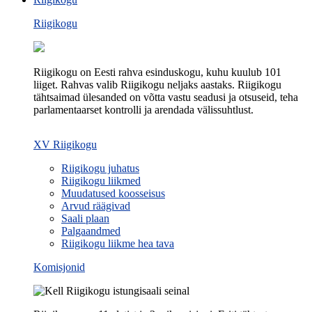
Riigikogu
Riigikogu on Eesti rahva esinduskogu, kuhu kuulub 101
liiget. Rahvas valib Riigikogu neljaks aastaks. Riigikogu
tähtsaimad ülesanded on võtta vastu seadusi ja otsuseid, teha
parlamentaarset kontrolli ja arendada välissuhtlust.
XV Riigikogu
Riigikogu juhatus
Riigikogu liikmed
Muudatused koosseisus
Arvud räägivad
Saali plaan
Palgaandmed
Riigikogu liikme hea tava
Komisjonid