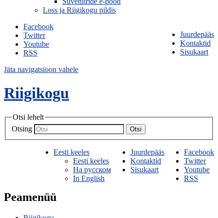
Suveniiride e-pood
Loss ja Riigikogu pildis
Facebook
Juurdepääs
Twitter
Kontaktid
Youtube
Sisukaart
RSS
Jäta navigatsioon vahele
Riigikogu
Otsi lehelt
Otsing
Otsi
Eesti keeles
Juurdepääs
Facebook
Eesti keeles
Kontaktid
Twitter
На русском
Sisukaart
Youtube
In English
RSS
Peamenüü
Riigikogu