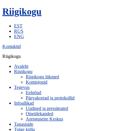
Riigikogu
EST
RUS
ENG
Kontaktid
Riigikogu
Avaleht
Riigikogu
Riigikogu liikmed
Komisjonid
Tegevus
Eelnõud
Päevakorrad ja protokollid
Infoallikad
Uudised ja pressiteated
Otseülekanded
Arenguseire Keskus
Tagasiside
Tulge külla