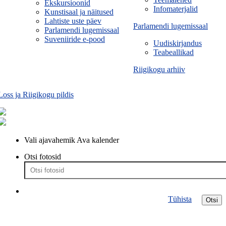
Ekskursioonid
Infomaterjalid
Kunstisaal ja näitused
Lahtiste uste päev
Parlamendi lugemissaal
Parlamendi lugemissaal
Suveniiride e-pood
Uudiskirjandus
Teabeallikad
Riigikogu arhiiv
Loss ja Riigikogu pildis
Vali ajavahemik
Ava kalender
Otsi fotosid
Tühista
Otsi