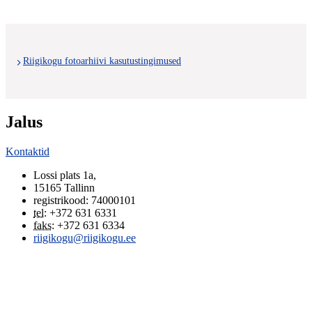
Riigikogu fotoarhiivi kasutustingimused
Jalus
Kontaktid
Lossi plats 1a
,
15165
Tallinn
registrikood: 74000101
tel
:
+372 631 6331
faks
:
+372 631 6334
riigikogu@riigikogu.ee