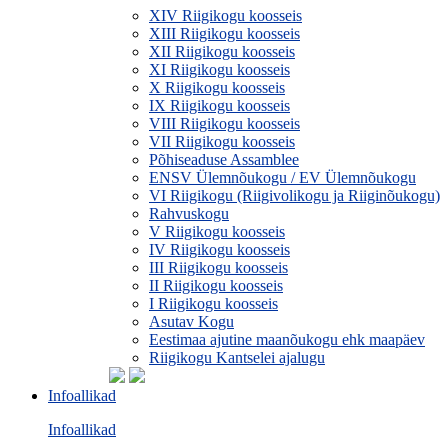
XIV Riigikogu koosseis
XIII Riigikogu koosseis
XII Riigikogu koosseis
XI Riigikogu koosseis
X Riigikogu koosseis
IX Riigikogu koosseis
VIII Riigikogu koosseis
VII Riigikogu koosseis
Põhiseaduse Assamblee
ENSV Ülemnõukogu / EV Ülemnõukogu
VI Riigikogu (Riigivolikogu ja Riiginõukogu)
Rahvuskogu
V Riigikogu koosseis
IV Riigikogu koosseis
III Riigikogu koosseis
II Riigikogu koosseis
I Riigikogu koosseis
Asutav Kogu
Eestimaa ajutine maanõukogu ehk maapäev
Riigikogu Kantselei ajalugu
Infoallikad
Infoallikad