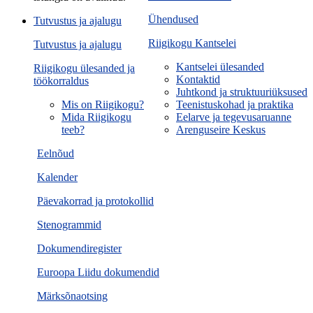
Ühendused
Tutvustus ja ajalugu
Riigikogu Kantselei
Tutvustus ja ajalugu
Kantselei ülesanded
Riigikogu ülesanded ja
Kontaktid
töökorraldus
Juhtkond ja struktuuriüksused
Mis on Riigikogu?
Teenistuskohad ja praktika
Mida Riigikogu
Eelarve ja tegevusaruanne
teeb?
Arenguseire Keskus
Eelnõud
Kalender
Päevakorrad ja protokollid
Stenogrammid
Dokumendiregister
Euroopa Liidu dokumendid
Märksõnaotsing