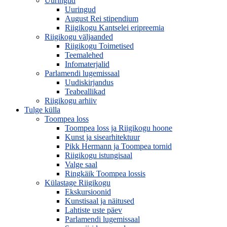
Uuringud
Uuringud
August Rei stipendium
Riigikogu Kantselei eripreemia
Riigikogu väljaanded
Riigikogu Toimetised
Teemalehed
Infomaterjalid
Parlamendi lugemissaal
Uudiskirjandus
Teabeallikad
Riigikogu arhiiv
Tulge külla
Toompea loss
Toompea loss ja Riigikogu hoone
Kunst ja sisearhitektuur
Pikk Hermann ja Toompea tornid
Riigikogu istungisaal
Valge saal
Ringkäik Toompea lossis
Külastage Riigikogu
Ekskursioonid
Kunstisaal ja näitused
Lahtiste uste päev
Parlamendi lugemissaal