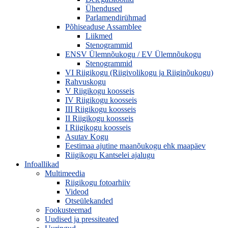
Ühendused
Parlamendirühmad
Põhiseaduse Assamblee
Liikmed
Stenogrammid
ENSV Ülemnõukogu / EV Ülemnõukogu
Stenogrammid
VI Riigikogu (Riigivolikogu ja Riiginõukogu)
Rahvuskogu
V Riigikogu koosseis
IV Riigikogu koosseis
III Riigikogu koosseis
II Riigikogu koosseis
I Riigikogu koosseis
Asutav Kogu
Eestimaa ajutine maanõukogu ehk maapäev
Riigikogu Kantselei ajalugu
Infoallikad
Multimeedia
Riigikogu fotoarhiiv
Videod
Otseülekanded
Fookusteemad
Uudised ja pressiteated