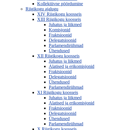
Kollektiivne pöördumine
Riigikogu ajalugu
XIV Riigikogu koosseis
XIII Riigikogu koosseis
Juhatus ja liikmed
Komisjonid
Fraktsioonid
Delegatsioonid
Parlamendirühmad
Ühendused
XII Riigikogu koosseis
Juhatus ja liikmed
Alatised ja erikomisjonid
Fraktsioonid
Delegatsioonid
Ühendused
Parlamendirühmad
XI Riigikogu koosseis
Juhatus ja liikmed
Alatised ja erikomisjonid
Fraktsioonid
Delegatsioonid
Ühendused
Parlamendirühmad
X Riigikogu koosseis