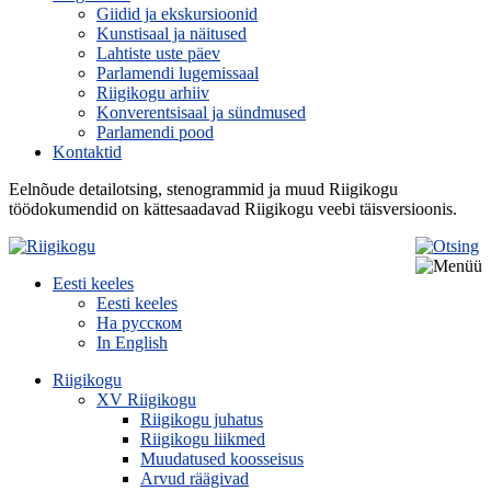
Giidid ja ekskursioonid
Kunstisaal ja näitused
Lahtiste uste päev
Parlamendi lugemissaal
Riigikogu arhiiv
Konverentsisaal ja sündmused
Parlamendi pood
Kontaktid
Eelnõude detailotsing, stenogrammid ja muud Riigikogu
töödokumendid on kättesaadavad Riigikogu veebi täisversioonis.
Eesti keeles
Eesti keeles
На русском
In English
Riigikogu
XV Riigikogu
Riigikogu juhatus
Riigikogu liikmed
Muudatused koosseisus
Arvud räägivad