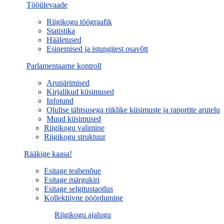
Tööülevaade
Riigikogu töögraafik
Statistika
Hääletused
Esinemised ja istungitest osavõtt
Parlamentaarne kontroll
Arupärimised
Kirjalikud küsimused
Infotund
Olulise tähtsusega riiklike küsimuste ja raportite arutelu
Muud küsimused
Riigikogu valimine
Riigikogu struktuur
Rääkige kaasa!
Esitage teabenõue
Esitage märgukiri
Esitage selgitustaotlus
Kollektiivne pöördumine
Riigikogu ajalugu