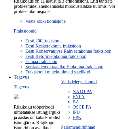
Riigikogus on 11 alatist ja 3 erikomisjoni. Eriti tähtsate
probleemide lahendamiseks moodustatakse uurimis- või
probleemkomisjone.
Vaata kõiki komisjone
Fraktsioonid
Eesti 200 fraktsioon
Eesti Keskerakonna fraktsioon
Eesti Konservatiivse Rahvaerakonna fraktsioon
Eesti Reformierakonna fraktsioon
Isamaa fraktsioon
Sotsiaaldemokraatliku Erakonna fraktsioon
Fraktsiooni mittekuuluvad saadikud
Tegevus
Välisdelegatsioonid
Tegevus
NATO PA
ENPA
BA
Riigikogu tööperioodi
OSCE PA
nimetatakse istungjärguks
IPU
ja aastas on kaks korralist
EPK
istungjärku. Riigikogu
Parlamendirühmad
istungid on avalikud.