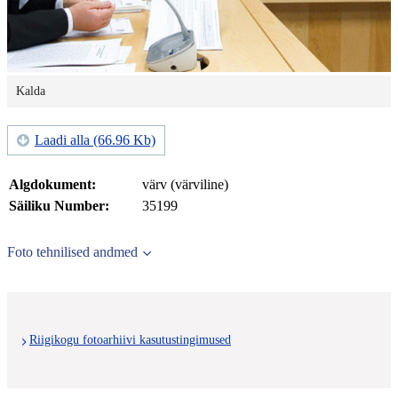
Kalda
Laadi alla (66.96 Kb)
Algdokument:
värv (värviline)
Säiliku Number:
35199
Foto tehnilised andmed
Riigikogu fotoarhiivi kasutustingimused