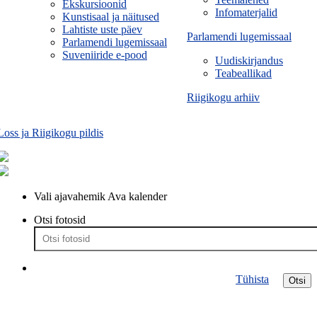
Ekskursioonid
Infomaterjalid
Kunstisaal ja näitused
Lahtiste uste päev
Parlamendi lugemissaal
Parlamendi lugemissaal
Suveniiride e-pood
Uudiskirjandus
Teabeallikad
Riigikogu arhiiv
Loss ja Riigikogu pildis
Vali ajavahemik
Ava kalender
Otsi fotosid
Tühista
Otsi