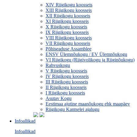
XIV Riigikogu koosseis
XIII Riigikogu koosseis
XII Riigikogu koosseis
XI Riigikogu koosseis
X Riigikogu koosseis
IX Riigikogu koosseis
VIII Riigikogu koosseis
VII Riigikogu koosseis
Põhiseaduse Assamblee
ENSV Ülemnõukogu / EV Ülemnõukogu
VI Riigikogu (Riigivolikogu ja Riiginõukogu)
Rahvuskogu
V Riigikogu koosseis
IV Riigikogu koosseis
III Riigikogu koosseis
II Riigikogu koosseis
I Riigikogu koosseis
Asutav Kogu
Eestimaa ajutine maanõukogu ehk maapäev
Riigikogu Kantselei ajalugu
Infoallikad
Infoallikad