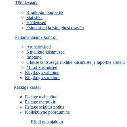
Tööülevaade
Riigikogu töögraafik
Statistika
Hääletused
Esinemised ja istungitest osavõtt
Parlamentaarne kontroll
Arupärimised
Kirjalikud küsimused
Infotund
Olulise tähtsusega riiklike küsimuste ja raportite arutelu
Muud küsimused
Riigikogu valimine
Riigikogu struktuur
Rääkige kaasa!
Esitage teabenõue
Esitage märgukiri
Esitage selgitustaotlus
Kollektiivne pöördumine
Riigikogu ajalugu