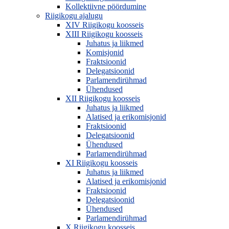
Kollektiivne pöördumine
Riigikogu ajalugu
XIV Riigikogu koosseis
XIII Riigikogu koosseis
Juhatus ja liikmed
Komisjonid
Fraktsioonid
Delegatsioonid
Parlamendirühmad
Ühendused
XII Riigikogu koosseis
Juhatus ja liikmed
Alatised ja erikomisjonid
Fraktsioonid
Delegatsioonid
Ühendused
Parlamendirühmad
XI Riigikogu koosseis
Juhatus ja liikmed
Alatised ja erikomisjonid
Fraktsioonid
Delegatsioonid
Ühendused
Parlamendirühmad
X Riigikogu koosseis