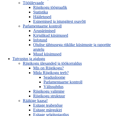
Tööülevaade
Riigikogu töögraafik
Statistika
Hääletused
Esinemised ja istungitest osavõtt
Parlamentaarne kontroll
Arupärimised
Kirjalikud küsimused
Infotund
Olulise tähtsusega riiklike küsimuste ja raportite
arutelu
Muud küsimused
Tutvustus ja ajalugu
Riigikogu ülesanded ja töökorraldus
Mis on Riigikogu?
Mida Riigikogu teeb?
Seadusloome
Parlamentaarne kontroll
Välissuhtlus
Riigikogu valimine
Riigikogu struktuur
Rääkige kaasa!
Esitage teabenõue
Esitage märgukiri
Esitage selgitustaotlus