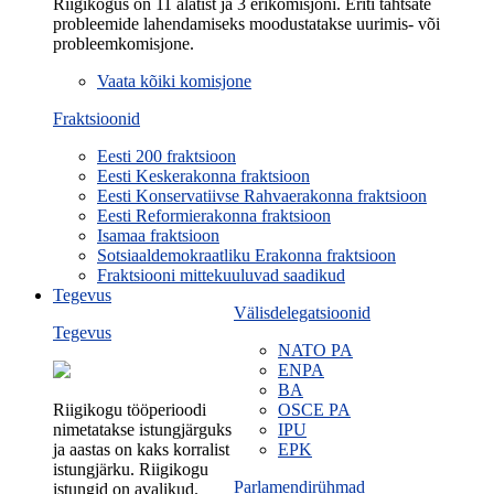
Riigikogus on 11 alatist ja 3 erikomisjoni. Eriti tähtsate
probleemide lahendamiseks moodustatakse uurimis- või
probleemkomisjone.
Vaata kõiki komisjone
Fraktsioonid
Eesti 200 fraktsioon
Eesti Keskerakonna fraktsioon
Eesti Konservatiivse Rahvaerakonna fraktsioon
Eesti Reformierakonna fraktsioon
Isamaa fraktsioon
Sotsiaaldemokraatliku Erakonna fraktsioon
Fraktsiooni mittekuuluvad saadikud
Tegevus
Välisdelegatsioonid
Tegevus
NATO PA
ENPA
BA
Riigikogu tööperioodi
OSCE PA
nimetatakse istungjärguks
IPU
ja aastas on kaks korralist
EPK
istungjärku. Riigikogu
Parlamendirühmad
istungid on avalikud.