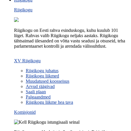
Riigikogu
Riigikogu on Eesti rahva esinduskogu, kuhu kuulub 101
liiget. Rahvas valib Riigikogu neljaks aastaks. Riigikogu
tähtsaimad ülesanded on võtta vastu seadusi ja otsuseid, teha
parlamentaarset kontrolli ja arendada välissuhtlust.
XV Riigikogu
Riigikogu juhatus
Riigikogu liikmed
Muudatused koosseisus
Arvud räägivad
Saali plaan
Palgaandmed
Riigikogu liikme hea tava
Komisjonid