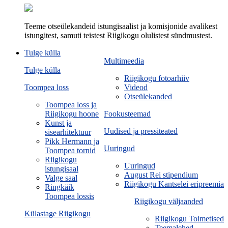
Teeme otseülekandeid istungisaalist ja komisjonide avalikest
istungitest, samuti teistest Riigikogu olulistest sündmustest.
Tulge külla
Multimeedia
Tulge külla
Riigikogu fotoarhiiv
Toompea loss
Videod
Otseülekanded
Toompea loss ja
Riigikogu hoone
Fookusteemad
Kunst ja
Uudised ja pressiteated
sisearhitektuur
Pikk Hermann ja
Uuringud
Toompea tornid
Riigikogu
Uuringud
istungisaal
August Rei stipendium
Valge saal
Riigikogu Kantselei eripreemia
Ringkäik
Toompea lossis
Riigikogu väljaanded
Külastage Riigikogu
Riigikogu Toimetised
Teemalehed