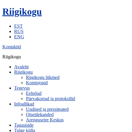
Riigikogu
EST
RUS
ENG
Kontaktid
Riigikogu
Avaleht
Riigikogu
Riigikogu liikmed
Komisjonid
Tegevus
Eelnõud
Päevakorrad ja protokollid
Infoallikad
Uudised ja pressiteated
Otseülekanded
Arenguseire Keskus
Tagasiside
Tulge külla