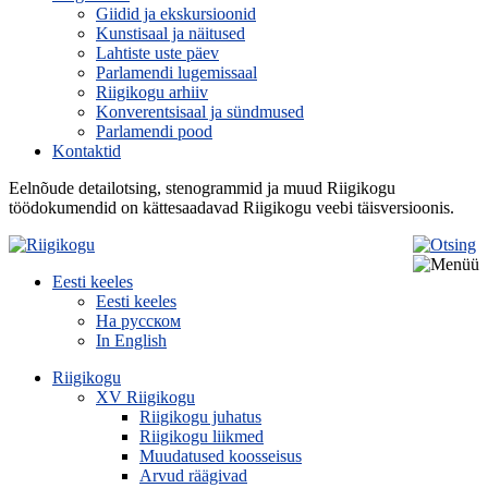
Giidid ja ekskursioonid
Kunstisaal ja näitused
Lahtiste uste päev
Parlamendi lugemissaal
Riigikogu arhiiv
Konverentsisaal ja sündmused
Parlamendi pood
Kontaktid
Eelnõude detailotsing, stenogrammid ja muud Riigikogu
töödokumendid on kättesaadavad Riigikogu veebi täisversioonis.
Eesti keeles
Eesti keeles
На русском
In English
Riigikogu
XV Riigikogu
Riigikogu juhatus
Riigikogu liikmed
Muudatused koosseisus
Arvud räägivad