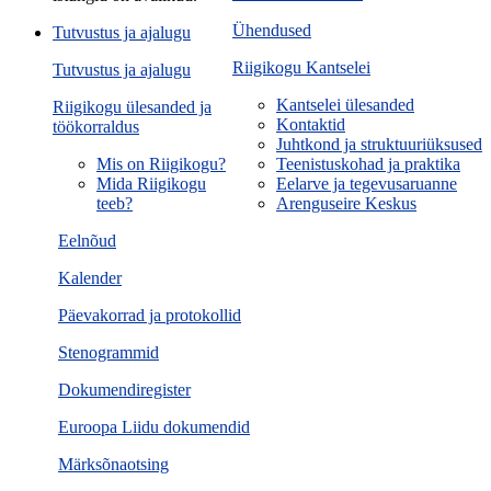
Ühendused
Tutvustus ja ajalugu
Riigikogu Kantselei
Tutvustus ja ajalugu
Kantselei ülesanded
Riigikogu ülesanded ja
Kontaktid
töökorraldus
Juhtkond ja struktuuriüksused
Mis on Riigikogu?
Teenistuskohad ja praktika
Mida Riigikogu
Eelarve ja tegevusaruanne
teeb?
Arenguseire Keskus
Eelnõud
Kalender
Päevakorrad ja protokollid
Stenogrammid
Dokumendiregister
Euroopa Liidu dokumendid
Märksõnaotsing