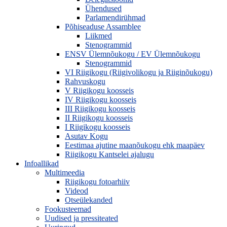
Ühendused
Parlamendirühmad
Põhiseaduse Assamblee
Liikmed
Stenogrammid
ENSV Ülemnõukogu / EV Ülemnõukogu
Stenogrammid
VI Riigikogu (Riigivolikogu ja Riiginõukogu)
Rahvuskogu
V Riigikogu koosseis
IV Riigikogu koosseis
III Riigikogu koosseis
II Riigikogu koosseis
I Riigikogu koosseis
Asutav Kogu
Eestimaa ajutine maanõukogu ehk maapäev
Riigikogu Kantselei ajalugu
Infoallikad
Multimeedia
Riigikogu fotoarhiiv
Videod
Otseülekanded
Fookusteemad
Uudised ja pressiteated