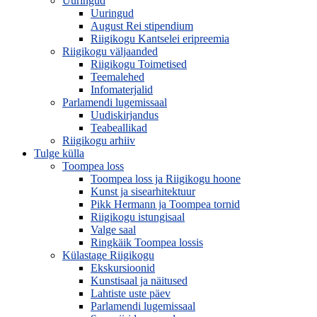
Uuringud
Uuringud
August Rei stipendium
Riigikogu Kantselei eripreemia
Riigikogu väljaanded
Riigikogu Toimetised
Teemalehed
Infomaterjalid
Parlamendi lugemissaal
Uudiskirjandus
Teabeallikad
Riigikogu arhiiv
Tulge külla
Toompea loss
Toompea loss ja Riigikogu hoone
Kunst ja sisearhitektuur
Pikk Hermann ja Toompea tornid
Riigikogu istungisaal
Valge saal
Ringkäik Toompea lossis
Külastage Riigikogu
Ekskursioonid
Kunstisaal ja näitused
Lahtiste uste päev
Parlamendi lugemissaal