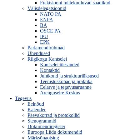
Fraktsiooni mittekuuluvad saadikud
Välisdelegatsioonid
NATO PA
ENPA
BA
OSCE PA
IPU
EPK
Parlamendirühmad
Ühendused
Riigikogu Kantselei
Kantselei ülesanded
Kontaktid
Juhtkond ja struktuuriüksused
Teenistuskohad ja praktika
Eelarve ja tegevusaruanne
Arenguseire Keskus
Tegevus
Eelnõud
Kalender
Päevakorrad ja protokollid
Stenogrammid
Dokumendiregister
Euroopa Liidu dokumendid
Märksõnaotsing