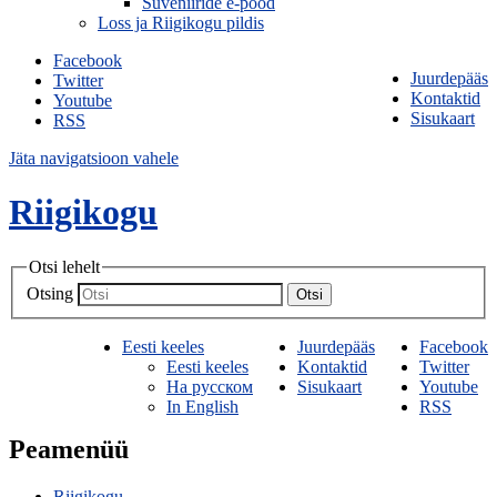
Suveniiride e-pood
Loss ja Riigikogu pildis
Facebook
Juurdepääs
Twitter
Kontaktid
Youtube
Sisukaart
RSS
Jäta navigatsioon vahele
Riigikogu
Otsi lehelt
Otsing
Otsi
Eesti keeles
Juurdepääs
Facebook
Eesti keeles
Kontaktid
Twitter
На русском
Sisukaart
Youtube
In English
RSS
Peamenüü
Riigikogu