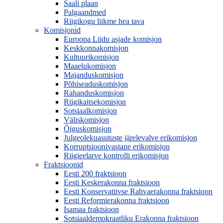
Saali plaan
Palgaandmed
Riigikogu liikme hea tava
Komisjonid
Euroopa Liidu asjade komisjon
Keskkonnakomisjon
Kultuurikomisjon
Maaelukomisjon
Majanduskomisjon
Põhiseaduskomisjon
Rahanduskomisjon
Riigikaitsekomisjon
Sotsiaalkomisjon
Väliskomisjon
Õiguskomisjon
Julgeolekuasutuste järelevalve erikomisjon
Korruptsioonivastane erikomisjon
Riigieelarve kontrolli erikomisjon
Fraktsioonid
Eesti 200 fraktsioon
Eesti Keskerakonna fraktsioon
Eesti Konservatiivse Rahvaerakonna fraktsioon
Eesti Reformierakonna fraktsioon
Isamaa fraktsioon
Sotsiaaldemokraatliku Erakonna fraktsioon