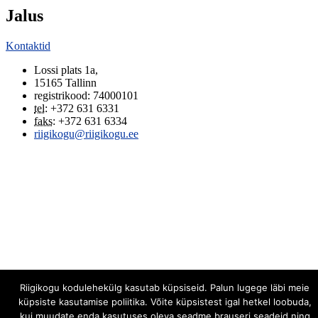
Jalus
Kontaktid
Lossi plats 1a
,
15165
Tallinn
registrikood: 74000101
tel
:
+372 631 6331
faks
:
+372 631 6334
riigikogu@riigikogu.ee
Riigikogu kodulehekülg kasutab küpsiseid. Palun lugege läbi meie
küpsiste kasutamise poliitika. Võite küpsistest igal hetkel loobuda,
kui muudate enda kasutuses oleva seadme brauseri seadeid ning