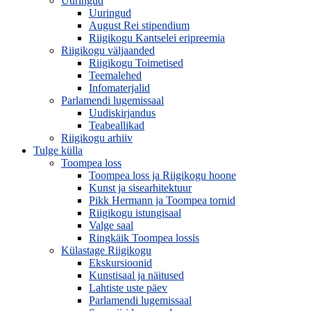
Uuringud
Uuringud
August Rei stipendium
Riigikogu Kantselei eripreemia
Riigikogu väljaanded
Riigikogu Toimetised
Teemalehed
Infomaterjalid
Parlamendi lugemissaal
Uudiskirjandus
Teabeallikad
Riigikogu arhiiv
Tulge külla
Toompea loss
Toompea loss ja Riigikogu hoone
Kunst ja sisearhitektuur
Pikk Hermann ja Toompea tornid
Riigikogu istungisaal
Valge saal
Ringkäik Toompea lossis
Külastage Riigikogu
Ekskursioonid
Kunstisaal ja näitused
Lahtiste uste päev
Parlamendi lugemissaal