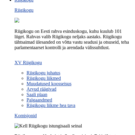
Riigikogu
Riigikogu on Eesti rahva esinduskogu, kuhu kuulub 101
liiget. Rahvas valib Riigikogu neljaks aastaks. Riigikogu
tähtsaimad ülesanded on võtta vastu seadusi ja otsuseid, teha
parlamentaarset kontrolli ja arendada välissuhtlust.
XV Riigikogu
Riigikogu juhatus
Riigikogu liikmed
Muudatused koosseisus
Arvud räägivad
Saali plaan
Palgaandmed
Riigikogu liikme hea tava
Komisjonid