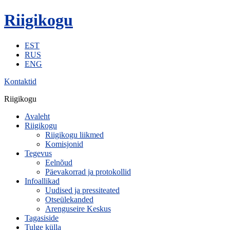
Riigikogu
EST
RUS
ENG
Kontaktid
Riigikogu
Avaleht
Riigikogu
Riigikogu liikmed
Komisjonid
Tegevus
Eelnõud
Päevakorrad ja protokollid
Infoallikad
Uudised ja pressiteated
Otseülekanded
Arenguseire Keskus
Tagasiside
Tulge külla