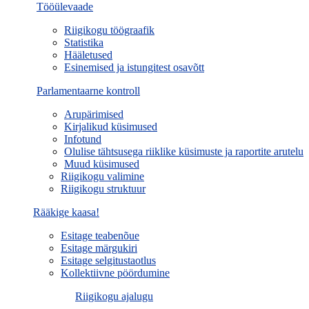
Tööülevaade
Riigikogu töögraafik
Statistika
Hääletused
Esinemised ja istungitest osavõtt
Parlamentaarne kontroll
Arupärimised
Kirjalikud küsimused
Infotund
Olulise tähtsusega riiklike küsimuste ja raportite arutelu
Muud küsimused
Riigikogu valimine
Riigikogu struktuur
Rääkige kaasa!
Esitage teabenõue
Esitage märgukiri
Esitage selgitustaotlus
Kollektiivne pöördumine
Riigikogu ajalugu