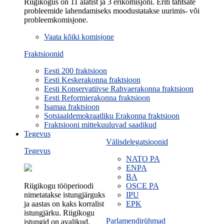
Riigikogus on 11 alatist ja 3 erikomisjoni. Eriti tähtsate
probleemide lahendamiseks moodustatakse uurimis- või
probleemkomisjone.
Vaata kõiki komisjone
Fraktsioonid
Eesti 200 fraktsioon
Eesti Keskerakonna fraktsioon
Eesti Konservatiivse Rahvaerakonna fraktsioon
Eesti Reformierakonna fraktsioon
Isamaa fraktsioon
Sotsiaaldemokraatliku Erakonna fraktsioon
Fraktsiooni mittekuuluvad saadikud
Tegevus
Välisdelegatsioonid
Tegevus
NATO PA
ENPA
BA
Riigikogu tööperioodi
OSCE PA
nimetatakse istungjärguks
IPU
ja aastas on kaks korralist
EPK
istungjärku. Riigikogu
Parlamendirühmad
istungid on avalikud.