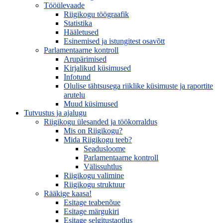
Tööülevaade
Riigikogu töögraafik
Statistika
Hääletused
Esinemised ja istungitest osavõtt
Parlamentaarne kontroll
Arupärimised
Kirjalikud küsimused
Infotund
Olulise tähtsusega riiklike küsimuste ja raportite
arutelu
Muud küsimused
Tutvustus ja ajalugu
Riigikogu ülesanded ja töökorraldus
Mis on Riigikogu?
Mida Riigikogu teeb?
Seadusloome
Parlamentaarne kontroll
Välissuhtlus
Riigikogu valimine
Riigikogu struktuur
Rääkige kaasa!
Esitage teabenõue
Esitage märgukiri
Esitage selgitustaotlus