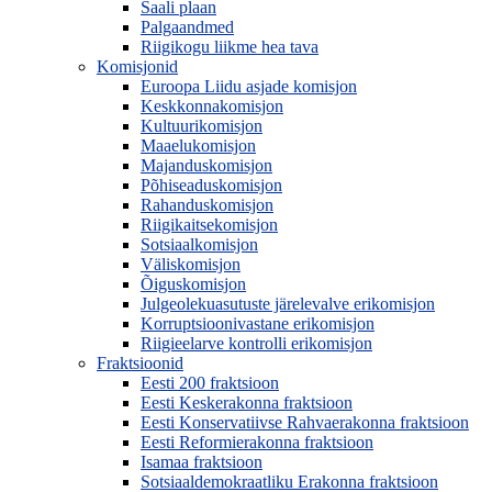
Saali plaan
Palgaandmed
Riigikogu liikme hea tava
Komisjonid
Euroopa Liidu asjade komisjon
Keskkonnakomisjon
Kultuurikomisjon
Maaelukomisjon
Majanduskomisjon
Põhiseaduskomisjon
Rahanduskomisjon
Riigikaitsekomisjon
Sotsiaalkomisjon
Väliskomisjon
Õiguskomisjon
Julgeolekuasutuste järelevalve erikomisjon
Korruptsioonivastane erikomisjon
Riigieelarve kontrolli erikomisjon
Fraktsioonid
Eesti 200 fraktsioon
Eesti Keskerakonna fraktsioon
Eesti Konservatiivse Rahvaerakonna fraktsioon
Eesti Reformierakonna fraktsioon
Isamaa fraktsioon
Sotsiaaldemokraatliku Erakonna fraktsioon