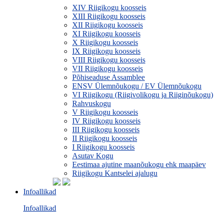
XIV Riigikogu koosseis
XIII Riigikogu koosseis
XII Riigikogu koosseis
XI Riigikogu koosseis
X Riigikogu koosseis
IX Riigikogu koosseis
VIII Riigikogu koosseis
VII Riigikogu koosseis
Põhiseaduse Assamblee
ENSV Ülemnõukogu / EV Ülemnõukogu
VI Riigikogu (Riigivolikogu ja Riiginõukogu)
Rahvuskogu
V Riigikogu koosseis
IV Riigikogu koosseis
III Riigikogu koosseis
II Riigikogu koosseis
I Riigikogu koosseis
Asutav Kogu
Eestimaa ajutine maanõukogu ehk maapäev
Riigikogu Kantselei ajalugu
Infoallikad
Infoallikad