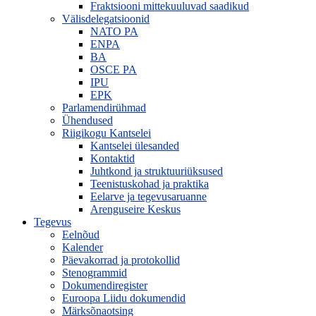
Fraktsiooni mittekuuluvad saadikud
Välisdelegatsioonid
NATO PA
ENPA
BA
OSCE PA
IPU
EPK
Parlamendirühmad
Ühendused
Riigikogu Kantselei
Kantselei ülesanded
Kontaktid
Juhtkond ja struktuuriüksused
Teenistuskohad ja praktika
Eelarve ja tegevusaruanne
Arenguseire Keskus
Tegevus
Eelnõud
Kalender
Päevakorrad ja protokollid
Stenogrammid
Dokumendiregister
Euroopa Liidu dokumendid
Märksõnaotsing