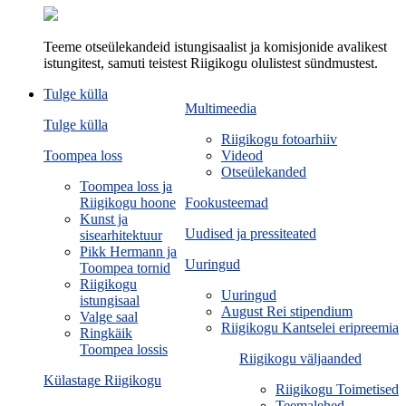
Teeme otseülekandeid istungisaalist ja komisjonide avalikest
istungitest, samuti teistest Riigikogu olulistest sündmustest.
Tulge külla
Multimeedia
Tulge külla
Riigikogu fotoarhiiv
Toompea loss
Videod
Otseülekanded
Toompea loss ja
Riigikogu hoone
Fookusteemad
Kunst ja
Uudised ja pressiteated
sisearhitektuur
Pikk Hermann ja
Uuringud
Toompea tornid
Riigikogu
Uuringud
istungisaal
August Rei stipendium
Valge saal
Riigikogu Kantselei eripreemia
Ringkäik
Toompea lossis
Riigikogu väljaanded
Külastage Riigikogu
Riigikogu Toimetised
Teemalehed