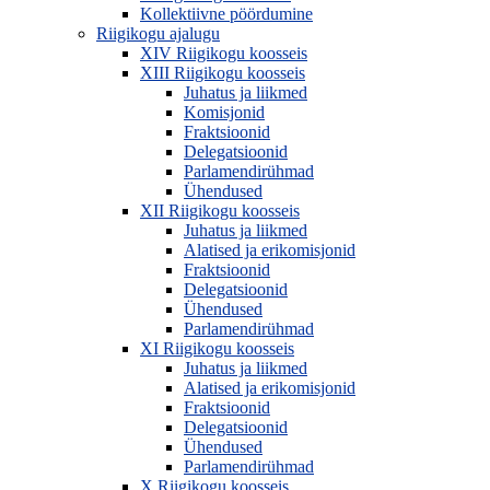
Kollektiivne pöördumine
Riigikogu ajalugu
XIV Riigikogu koosseis
XIII Riigikogu koosseis
Juhatus ja liikmed
Komisjonid
Fraktsioonid
Delegatsioonid
Parlamendirühmad
Ühendused
XII Riigikogu koosseis
Juhatus ja liikmed
Alatised ja erikomisjonid
Fraktsioonid
Delegatsioonid
Ühendused
Parlamendirühmad
XI Riigikogu koosseis
Juhatus ja liikmed
Alatised ja erikomisjonid
Fraktsioonid
Delegatsioonid
Ühendused
Parlamendirühmad
X Riigikogu koosseis