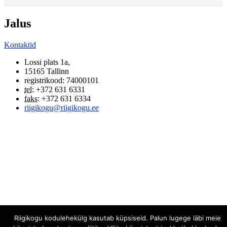
Jalus
Kontaktid
Lossi plats 1a
,
15165
Tallinn
registrikood: 74000101
tel
:
+372 631 6331
faks
:
+372 631 6334
riigikogu@riigikogu.ee
Riigikogu kodulehekülg kasutab küpsiseid. Palun lugege läbi meie