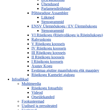
Ühendused
Parlamendirühmad
Põhiseaduse Assamblee
Liikmed
Stenogrammid
ENSV Ülemnõukogu / EV Ülemnõukogu
Stenogrammid
VI Riigikogu (Riigivolikogu ja Riiginõukogu)
Rahvuskogu
V Riigikogu koosseis
IV Riigikogu koosseis
III Riigikogu koosseis
II Riigikogu koosseis
I Riigikogu koosseis
Asutav Kogu
Eestimaa ajutine maanõukogu ehk maapäev
Riigikogu Kantselei ajalugu
Infoallikad
Multimeedia
Riigikogu fotoarhiiv
Videod
Otseülekanded
Fookusteemad
Uudised ja pressiteated