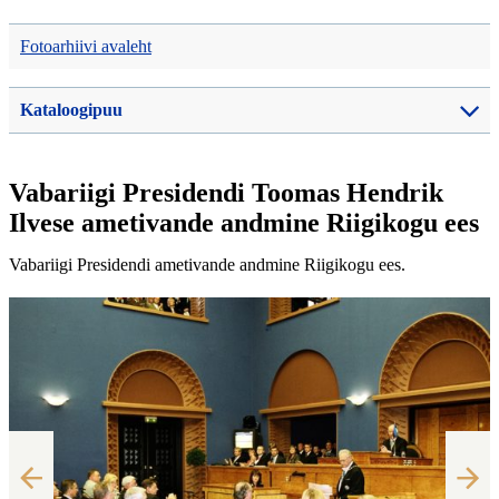
Fotoarhiivi avaleht
Kataloogipuu
Vabariigi Presidendi Toomas Hendrik
Ilvese ametivande andmine Riigikogu ees
Vabariigi Presidendi ametivande andmine Riigikogu ees.