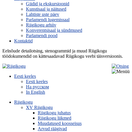
Giidid ja ekskursioonid
Kunstisaal ja näitused
Lahtiste uste päev
Parlamendi lugemissaal
Riigikogu arhiiv
Konverentsisaal ja sündmused
Parlamendi pood
Kontaktid
Eelnõude detailotsing, stenogrammid ja muud Riigikogu
töödokumendid on kättesaadavad Riigikogu veebi täisversioonis.
Eesti keeles
Eesti keeles
На русском
In English
Riigikogu
XV Riigikogu
Riigikogu juhatus
Riigikogu liikmed
Muudatused koosseisus
Arvud räägivad