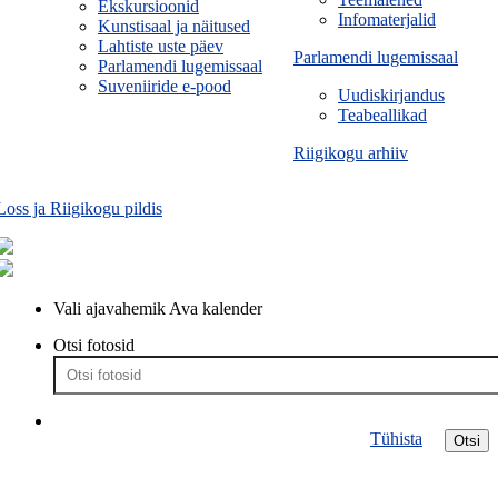
Ekskursioonid
Infomaterjalid
Kunstisaal ja näitused
Lahtiste uste päev
Parlamendi lugemissaal
Parlamendi lugemissaal
Suveniiride e-pood
Uudiskirjandus
Teabeallikad
Riigikogu arhiiv
Loss ja Riigikogu pildis
Vali ajavahemik
Ava kalender
Otsi fotosid
Tühista
Otsi