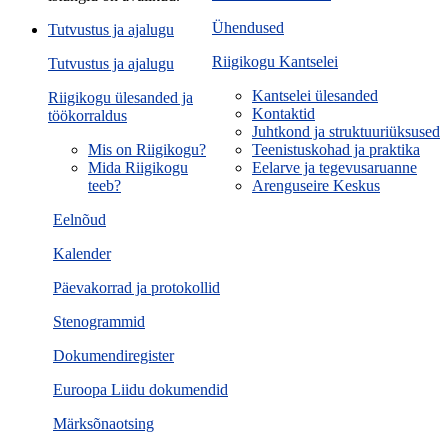
Ühendused
Tutvustus ja ajalugu
Riigikogu Kantselei
Tutvustus ja ajalugu
Kantselei ülesanded
Riigikogu ülesanded ja
Kontaktid
töökorraldus
Juhtkond ja struktuuriüksused
Mis on Riigikogu?
Teenistuskohad ja praktika
Mida Riigikogu
Eelarve ja tegevusaruanne
teeb?
Arenguseire Keskus
Eelnõud
Kalender
Päevakorrad ja protokollid
Stenogrammid
Dokumendiregister
Euroopa Liidu dokumendid
Märksõnaotsing