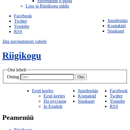
Suveniiride e-pood
Loss ja Riigikogu pildis
Facebook
Juurdepääs
Twitter
Kontaktid
Youtube
Sisukaart
RSS
Jäta navigatsioon vahele
Riigikogu
Otsi lehelt
Otsing
Otsi
Eesti keeles
Juurdepääs
Facebook
Eesti keeles
Kontaktid
Twitter
На русском
Sisukaart
Youtube
In English
RSS
Peamenüü
Riigikogu