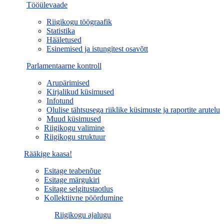
Tööülevaade
Riigikogu töögraafik
Statistika
Hääletused
Esinemised ja istungitest osavõtt
Parlamentaarne kontroll
Arupärimised
Kirjalikud küsimused
Infotund
Olulise tähtsusega riiklike küsimuste ja raportite arutelu
Muud küsimused
Riigikogu valimine
Riigikogu struktuur
Rääkige kaasa!
Esitage teabenõue
Esitage märgukiri
Esitage selgitustaotlus
Kollektiivne pöördumine
Riigikogu ajalugu