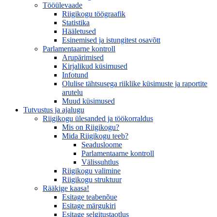
Tööülevaade
Riigikogu töögraafik
Statistika
Hääletused
Esinemised ja istungitest osavõtt
Parlamentaarne kontroll
Arupärimised
Kirjalikud küsimused
Infotund
Olulise tähtsusega riiklike küsimuste ja raportite
arutelu
Muud küsimused
Tutvustus ja ajalugu
Riigikogu ülesanded ja töökorraldus
Mis on Riigikogu?
Mida Riigikogu teeb?
Seadusloome
Parlamentaarne kontroll
Välissuhtlus
Riigikogu valimine
Riigikogu struktuur
Rääkige kaasa!
Esitage teabenõue
Esitage märgukiri
Esitage selgitustaotlus