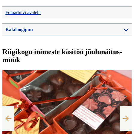
Fotoarhiivi avaleht
Kataloogipuu
Riigikogu inimeste käsitöö jõulunäitus-
müük