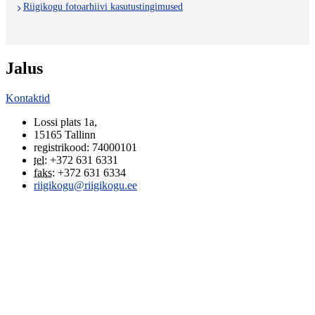
Riigikogu fotoarhiivi kasutustingimused
Jalus
Kontaktid
Lossi plats 1a
,
15165
Tallinn
registrikood: 74000101
tel
:
+372 631 6331
faks
:
+372 631 6334
riigikogu@riigikogu.ee