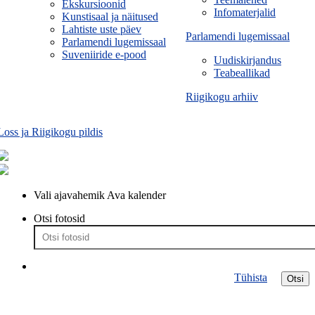
Ekskursioonid
Infomaterjalid
Kunstisaal ja näitused
Lahtiste uste päev
Parlamendi lugemissaal
Parlamendi lugemissaal
Suveniiride e-pood
Uudiskirjandus
Teabeallikad
Riigikogu arhiiv
Loss ja Riigikogu pildis
Vali ajavahemik
Ava kalender
Otsi fotosid
Tühista
Otsi