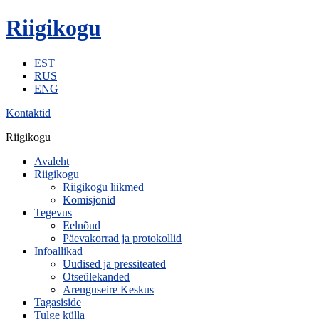
Riigikogu
EST
RUS
ENG
Kontaktid
Riigikogu
Avaleht
Riigikogu
Riigikogu liikmed
Komisjonid
Tegevus
Eelnõud
Päevakorrad ja protokollid
Infoallikad
Uudised ja pressiteated
Otseülekanded
Arenguseire Keskus
Tagasiside
Tulge külla