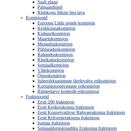
Saali plaan
Palgaandmed
Riigikogu liikme hea tava
Komisjonid
Euroopa Liidu asjade komisjon
Keskkonnakomisjon
Kultuurikomisjon
Maaelukomisjon
Majanduskomisjon
Põhiseaduskomisjon
Rahanduskomisjon
Riigikaitsekomisjon
Sotsiaalkomisjon
Väliskomisjon
Õiguskomisjon
Julgeolekuasutuste järelevalve erikomisjon
Korruptsioonivastane erikomisjon
Riigieelarve kontrolli erikomisjon
Fraktsioonid
Eesti 200 fraktsioon
Eesti Keskerakonna fraktsioon
Eesti Konservatiivse Rahvaerakonna fraktsioon
Eesti Reformierakonna fraktsioon
Isamaa fraktsioon
Sotsiaaldemokraatliku Erakonna fraktsioon