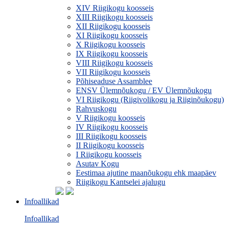
XIV Riigikogu koosseis
XIII Riigikogu koosseis
XII Riigikogu koosseis
XI Riigikogu koosseis
X Riigikogu koosseis
IX Riigikogu koosseis
VIII Riigikogu koosseis
VII Riigikogu koosseis
Põhiseaduse Assamblee
ENSV Ülemnõukogu / EV Ülemnõukogu
VI Riigikogu (Riigivolikogu ja Riiginõukogu)
Rahvuskogu
V Riigikogu koosseis
IV Riigikogu koosseis
III Riigikogu koosseis
II Riigikogu koosseis
I Riigikogu koosseis
Asutav Kogu
Eestimaa ajutine maanõukogu ehk maapäev
Riigikogu Kantselei ajalugu
Infoallikad
Infoallikad