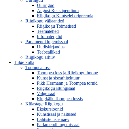
Uuringud
Uuringud
August Rei stipendium
Riigikogu Kantselei eripreemia
Riigikogu väljaanded
Riigikogu Toimetised
Teemalehed
Infomaterjalid
Parlamendi lugemissaal
Uudiskirjandus
Teabeallikad
Riigikogu arhiiv
Tulge külla
Toompea loss
Toompea loss ja Riigikogu hoone
Kunst ja sisearhitektuur
Pikk Hermann ja Toompea tornid
Riigikogu istungisaal
Valge saal
Ringkäik Toompea lossis
Külastage Riigikogu
Ekskursioonid
Kunstisaal ja näitused
Lahtiste uste päev
Parlamendi lugemissaal