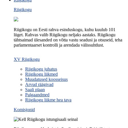
Riigikogu
Riigikogu on Eesti rahva esinduskogu, kuhu kuulub 101
liiget. Rahvas valib Riigikogu neljaks aastaks. Riigikogu
tähtsaimad ülesanded on võtta vastu seadusi ja otsuseid, teha
parlamentaarset kontrolli ja arendada välissuhtlust.
XV Riigikogu
Riigikogu juhatus
Riigikogu liikmed
Muudatused koosseisus
Arvud räägivad
Saali plaan
Palgaandmed
Riigikogu liikme hea tava
Komisjonid