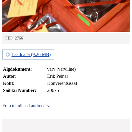
FEP_2766
Laadi alla (9.26 MB)
Algdokument:
värv (värviline)
Autor:
Erik Peinar
Koht:
Konverentsisaal
Säiliku Number:
20675
Foto tehnilised andmed