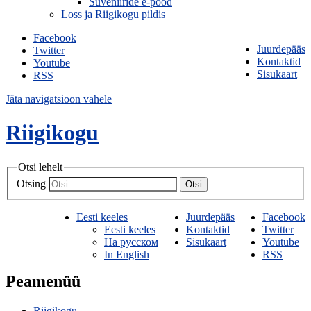
Suveniiride e-pood
Loss ja Riigikogu pildis
Facebook
Juurdepääs
Twitter
Kontaktid
Youtube
Sisukaart
RSS
Jäta navigatsioon vahele
Riigikogu
Otsi lehelt
Otsing
Otsi
Eesti keeles
Juurdepääs
Facebook
Eesti keeles
Kontaktid
Twitter
На русском
Sisukaart
Youtube
In English
RSS
Peamenüü
Riigikogu