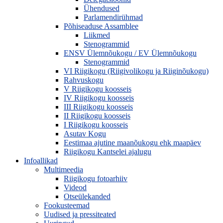
Ühendused
Parlamendirühmad
Põhiseaduse Assamblee
Liikmed
Stenogrammid
ENSV Ülemnõukogu / EV Ülemnõukogu
Stenogrammid
VI Riigikogu (Riigivolikogu ja Riiginõukogu)
Rahvuskogu
V Riigikogu koosseis
IV Riigikogu koosseis
III Riigikogu koosseis
II Riigikogu koosseis
I Riigikogu koosseis
Asutav Kogu
Eestimaa ajutine maanõukogu ehk maapäev
Riigikogu Kantselei ajalugu
Infoallikad
Multimeedia
Riigikogu fotoarhiiv
Videod
Otseülekanded
Fookusteemad
Uudised ja pressiteated