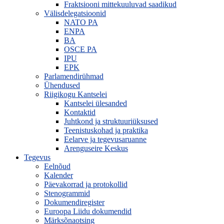
Fraktsiooni mittekuuluvad saadikud
Välisdelegatsioonid
NATO PA
ENPA
BA
OSCE PA
IPU
EPK
Parlamendirühmad
Ühendused
Riigikogu Kantselei
Kantselei ülesanded
Kontaktid
Juhtkond ja struktuuriüksused
Teenistuskohad ja praktika
Eelarve ja tegevusaruanne
Arenguseire Keskus
Tegevus
Eelnõud
Kalender
Päevakorrad ja protokollid
Stenogrammid
Dokumendiregister
Euroopa Liidu dokumendid
Märksõnaotsing