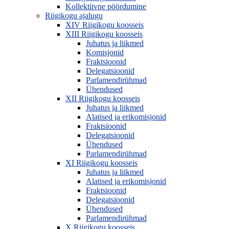
Kollektiivne pöördumine
Riigikogu ajalugu
XIV Riigikogu koosseis
XIII Riigikogu koosseis
Juhatus ja liikmed
Komisjonid
Fraktsioonid
Delegatsioonid
Parlamendirühmad
Ühendused
XII Riigikogu koosseis
Juhatus ja liikmed
Alatised ja erikomisjonid
Fraktsioonid
Delegatsioonid
Ühendused
Parlamendirühmad
XI Riigikogu koosseis
Juhatus ja liikmed
Alatised ja erikomisjonid
Fraktsioonid
Delegatsioonid
Ühendused
Parlamendirühmad
X Riigikogu koosseis