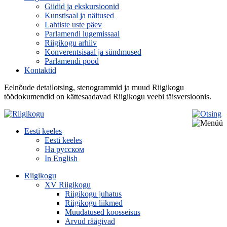
Giidid ja ekskursioonid
Kunstisaal ja näitused
Lahtiste uste päev
Parlamendi lugemissaal
Riigikogu arhiiv
Konverentsisaal ja sündmused
Parlamendi pood
Kontaktid
Eelnõude detailotsing, stenogrammid ja muud Riigikogu
töödokumendid on kättesaadavad Riigikogu veebi täisversioonis.
Eesti keeles
Eesti keeles
На русском
In English
Riigikogu
XV Riigikogu
Riigikogu juhatus
Riigikogu liikmed
Muudatused koosseisus
Arvud räägivad