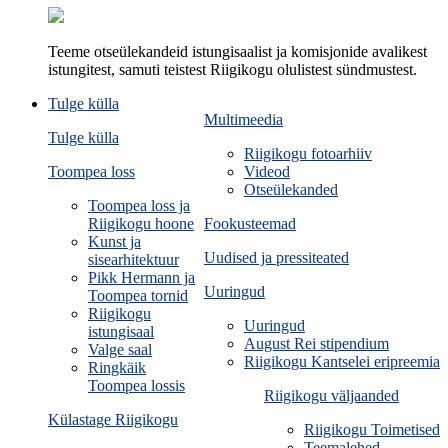
Teeme otseülekandeid istungisaalist ja komisjonide avalikest
istungitest, samuti teistest Riigikogu olulistest sündmustest.
Tulge külla
Multimeedia
Tulge külla
Riigikogu fotoarhiiv
Toompea loss
Videod
Otseülekanded
Toompea loss ja
Riigikogu hoone
Fookusteemad
Kunst ja
Uudised ja pressiteated
sisearhitektuur
Pikk Hermann ja
Uuringud
Toompea tornid
Riigikogu
Uuringud
istungisaal
August Rei stipendium
Valge saal
Riigikogu Kantselei eripreemia
Ringkäik
Toompea lossis
Riigikogu väljaanded
Külastage Riigikogu
Riigikogu Toimetised
Teemalehed