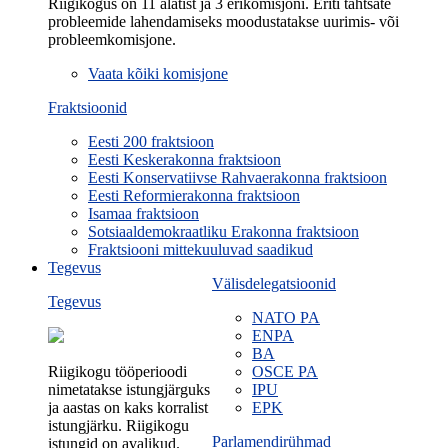
Riigikogus on 11 alatist ja 3 erikomisjoni. Eriti tähtsate
probleemide lahendamiseks moodustatakse uurimis- või
probleemkomisjone.
Vaata kõiki komisjone
Fraktsioonid
Eesti 200 fraktsioon
Eesti Keskerakonna fraktsioon
Eesti Konservatiivse Rahvaerakonna fraktsioon
Eesti Reformierakonna fraktsioon
Isamaa fraktsioon
Sotsiaaldemokraatliku Erakonna fraktsioon
Fraktsiooni mittekuuluvad saadikud
Tegevus
Välisdelegatsioonid
Tegevus
NATO PA
ENPA
BA
Riigikogu tööperioodi
OSCE PA
nimetatakse istungjärguks
IPU
ja aastas on kaks korralist
EPK
istungjärku. Riigikogu
Parlamendirühmad
istungid on avalikud.