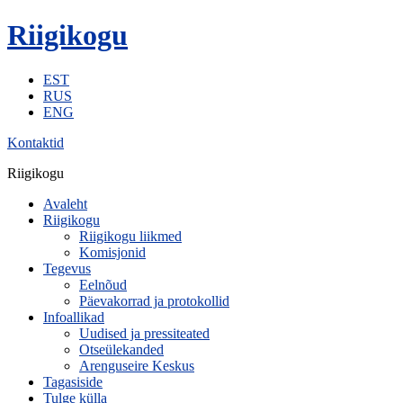
Riigikogu
EST
RUS
ENG
Kontaktid
Riigikogu
Avaleht
Riigikogu
Riigikogu liikmed
Komisjonid
Tegevus
Eelnõud
Päevakorrad ja protokollid
Infoallikad
Uudised ja pressiteated
Otseülekanded
Arenguseire Keskus
Tagasiside
Tulge külla