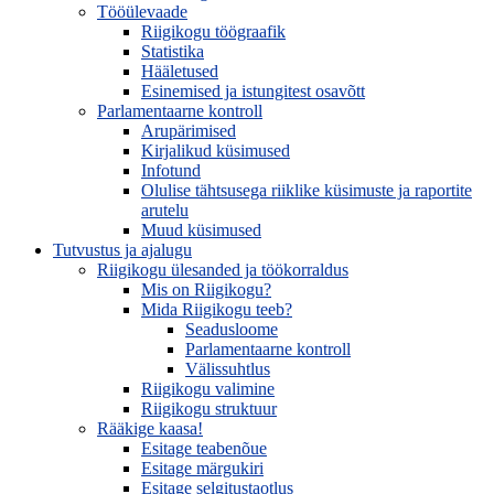
Tööülevaade
Riigikogu töögraafik
Statistika
Hääletused
Esinemised ja istungitest osavõtt
Parlamentaarne kontroll
Arupärimised
Kirjalikud küsimused
Infotund
Olulise tähtsusega riiklike küsimuste ja raportite
arutelu
Muud küsimused
Tutvustus ja ajalugu
Riigikogu ülesanded ja töökorraldus
Mis on Riigikogu?
Mida Riigikogu teeb?
Seadusloome
Parlamentaarne kontroll
Välissuhtlus
Riigikogu valimine
Riigikogu struktuur
Rääkige kaasa!
Esitage teabenõue
Esitage märgukiri
Esitage selgitustaotlus