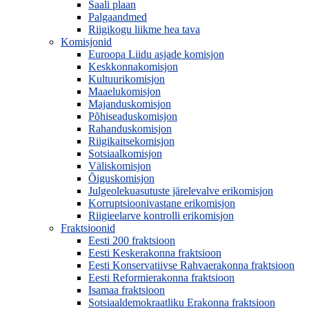
Saali plaan
Palgaandmed
Riigikogu liikme hea tava
Komisjonid
Euroopa Liidu asjade komisjon
Keskkonnakomisjon
Kultuurikomisjon
Maaelukomisjon
Majanduskomisjon
Põhiseaduskomisjon
Rahanduskomisjon
Riigikaitsekomisjon
Sotsiaalkomisjon
Väliskomisjon
Õiguskomisjon
Julgeolekuasutuste järelevalve erikomisjon
Korruptsioonivastane erikomisjon
Riigieelarve kontrolli erikomisjon
Fraktsioonid
Eesti 200 fraktsioon
Eesti Keskerakonna fraktsioon
Eesti Konservatiivse Rahvaerakonna fraktsioon
Eesti Reformierakonna fraktsioon
Isamaa fraktsioon
Sotsiaaldemokraatliku Erakonna fraktsioon