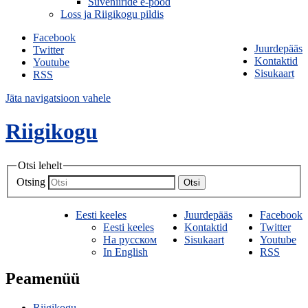
Suveniiride e-pood
Loss ja Riigikogu pildis
Facebook
Juurdepääs
Twitter
Kontaktid
Youtube
Sisukaart
RSS
Jäta navigatsioon vahele
Riigikogu
Otsi lehelt
Otsing
Otsi
Eesti keeles
Juurdepääs
Facebook
Eesti keeles
Kontaktid
Twitter
На русском
Sisukaart
Youtube
In English
RSS
Peamenüü
Riigikogu