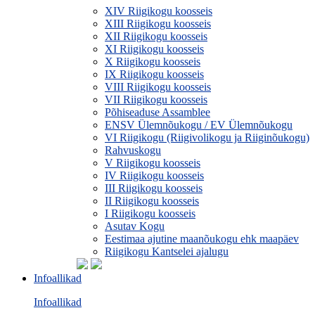
XIV Riigikogu koosseis
XIII Riigikogu koosseis
XII Riigikogu koosseis
XI Riigikogu koosseis
X Riigikogu koosseis
IX Riigikogu koosseis
VIII Riigikogu koosseis
VII Riigikogu koosseis
Põhiseaduse Assamblee
ENSV Ülemnõukogu / EV Ülemnõukogu
VI Riigikogu (Riigivolikogu ja Riiginõukogu)
Rahvuskogu
V Riigikogu koosseis
IV Riigikogu koosseis
III Riigikogu koosseis
II Riigikogu koosseis
I Riigikogu koosseis
Asutav Kogu
Eestimaa ajutine maanõukogu ehk maapäev
Riigikogu Kantselei ajalugu
Infoallikad
Infoallikad