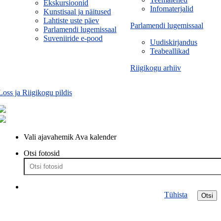
Ekskursioonid
Infomaterjalid
Kunstisaal ja näitused
Lahtiste uste päev
Parlamendi lugemissaal
Parlamendi lugemissaal
Suveniiride e-pood
Uudiskirjandus
Teabeallikad
Riigikogu arhiiv
Loss ja Riigikogu pildis
Vali ajavahemik
Ava kalender
Otsi fotosid
Tühista
Otsi