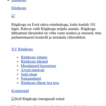
Riigikogu
Riigikogu on Eesti rahva esinduskogu, kuhu kuulub 101
liiget. Rahvas valib Riigikogu neljaks aastaks. Riigikogu
tähtsaimad ülesanded on võtta vastu seadusi ja otsuseid, teha
parlamentaarset kontrolli ja arendada välissuhtlust.
XV Riigikogu
Riigikogu juhatus
Riigikogu liikmed
Muudatused koosseisus
Arvud räägivad
Saali plaan
Palgaandmed
Riigikogu liikme hea tava
Komisjonid