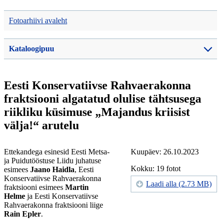
Fotoarhiivi avaleht
Kataloogipuu
Eesti Konservatiivse Rahvaerakonna
fraktsiooni algatatud olulise tähtsusega
riikliku küsimuse „Majandus kriisist
välja!“ arutelu
Ettekandega esinesid Eesti Metsa-
Kuupäev: 26.10.2023
ja Puidutööstuse Liidu juhatuse
Kokku: 19 fotot
esimees
Jaano Haidla
, Eesti
Konservatiivse Rahvaerakonna
Laadi alla (2.73 MB)
fraktsiooni esimees
Martin
Helme
ja Eesti Konservatiivse
Rahvaerakonna fraktsiooni liige
Rain Epler
.