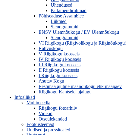
Ühendused
Parlamendirühmad
Põhiseaduse Assamblee
Liikmed
Stenogrammid
ENSV Ülemnõukogu / EV Ülemnõukogu
Stenogrammid
VI Riigikogu (Riigivolikogu ja Riiginõukogu)
Rahvuskogu
V Riigikogu koosseis
IV Riigikogu koosseis
III Riigikogu koosseis
II Riigikogu koosseis
I Riigikogu koosseis
Asutav Kogu
Eestimaa ajutine maanõukogu ehk maapäev
Riigikogu Kantselei ajalugu
Infoallikad
Multimeedia
Riigikogu fotoarhiiv
Videod
Otseülekanded
Fookusteemad
Uudised ja pressiteated