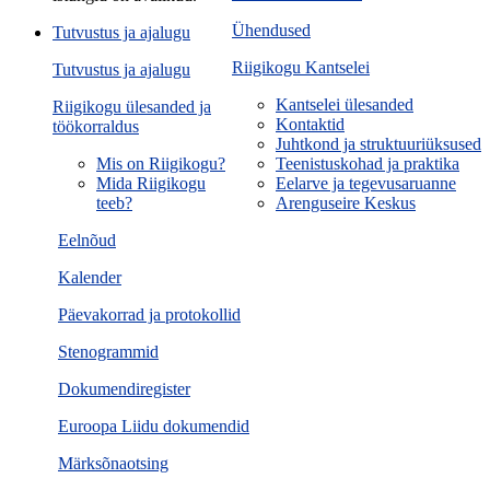
Ühendused
Tutvustus ja ajalugu
Riigikogu Kantselei
Tutvustus ja ajalugu
Kantselei ülesanded
Riigikogu ülesanded ja
Kontaktid
töökorraldus
Juhtkond ja struktuuriüksused
Mis on Riigikogu?
Teenistuskohad ja praktika
Mida Riigikogu
Eelarve ja tegevusaruanne
teeb?
Arenguseire Keskus
Eelnõud
Kalender
Päevakorrad ja protokollid
Stenogrammid
Dokumendiregister
Euroopa Liidu dokumendid
Märksõnaotsing