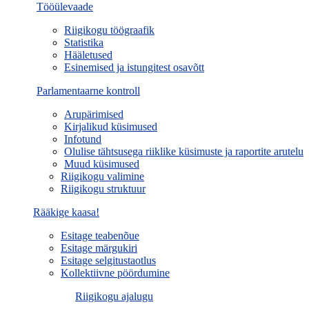
Tööülevaade
Riigikogu töögraafik
Statistika
Hääletused
Esinemised ja istungitest osavõtt
Parlamentaarne kontroll
Arupärimised
Kirjalikud küsimused
Infotund
Olulise tähtsusega riiklike küsimuste ja raportite arutelu
Muud küsimused
Riigikogu valimine
Riigikogu struktuur
Rääkige kaasa!
Esitage teabenõue
Esitage märgukiri
Esitage selgitustaotlus
Kollektiivne pöördumine
Riigikogu ajalugu