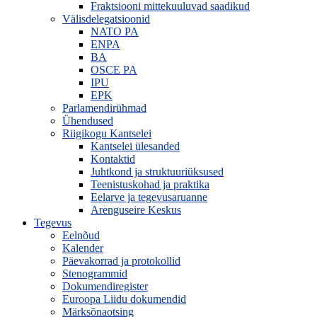
Fraktsiooni mittekuuluvad saadikud
Välisdelegatsioonid
NATO PA
ENPA
BA
OSCE PA
IPU
EPK
Parlamendirühmad
Ühendused
Riigikogu Kantselei
Kantselei ülesanded
Kontaktid
Juhtkond ja struktuuriüksused
Teenistuskohad ja praktika
Eelarve ja tegevusaruanne
Arenguseire Keskus
Tegevus
Eelnõud
Kalender
Päevakorrad ja protokollid
Stenogrammid
Dokumendiregister
Euroopa Liidu dokumendid
Märksõnaotsing