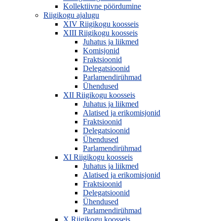
Kollektiivne pöördumine
Riigikogu ajalugu
XIV Riigikogu koosseis
XIII Riigikogu koosseis
Juhatus ja liikmed
Komisjonid
Fraktsioonid
Delegatsioonid
Parlamendirühmad
Ühendused
XII Riigikogu koosseis
Juhatus ja liikmed
Alatised ja erikomisjonid
Fraktsioonid
Delegatsioonid
Ühendused
Parlamendirühmad
XI Riigikogu koosseis
Juhatus ja liikmed
Alatised ja erikomisjonid
Fraktsioonid
Delegatsioonid
Ühendused
Parlamendirühmad
X Riigikogu koosseis