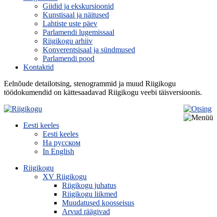
Giidid ja ekskursioonid
Kunstisaal ja näitused
Lahtiste uste päev
Parlamendi lugemissaal
Riigikogu arhiiv
Konverentsisaal ja sündmused
Parlamendi pood
Kontaktid
Eelnõude detailotsing, stenogrammid ja muud Riigikogu
töödokumendid on kättesaadavad Riigikogu veebi täisversioonis.
Eesti keeles
Eesti keeles
На русском
In English
Riigikogu
XV Riigikogu
Riigikogu juhatus
Riigikogu liikmed
Muudatused koosseisus
Arvud räägivad