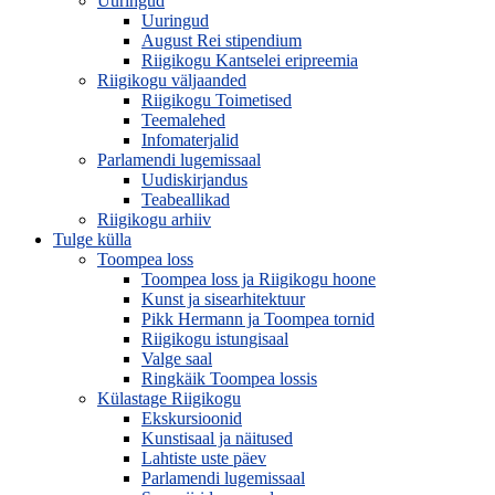
Uuringud
Uuringud
August Rei stipendium
Riigikogu Kantselei eripreemia
Riigikogu väljaanded
Riigikogu Toimetised
Teemalehed
Infomaterjalid
Parlamendi lugemissaal
Uudiskirjandus
Teabeallikad
Riigikogu arhiiv
Tulge külla
Toompea loss
Toompea loss ja Riigikogu hoone
Kunst ja sisearhitektuur
Pikk Hermann ja Toompea tornid
Riigikogu istungisaal
Valge saal
Ringkäik Toompea lossis
Külastage Riigikogu
Ekskursioonid
Kunstisaal ja näitused
Lahtiste uste päev
Parlamendi lugemissaal