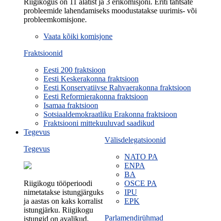
Riigikogus on 11 alatist ja 3 erikomisjoni. Eriti tähtsate
probleemide lahendamiseks moodustatakse uurimis- või
probleemkomisjone.
Vaata kõiki komisjone
Fraktsioonid
Eesti 200 fraktsioon
Eesti Keskerakonna fraktsioon
Eesti Konservatiivse Rahvaerakonna fraktsioon
Eesti Reformierakonna fraktsioon
Isamaa fraktsioon
Sotsiaaldemokraatliku Erakonna fraktsioon
Fraktsiooni mittekuuluvad saadikud
Tegevus
Välisdelegatsioonid
Tegevus
NATO PA
ENPA
BA
Riigikogu tööperioodi
OSCE PA
nimetatakse istungjärguks
IPU
ja aastas on kaks korralist
EPK
istungjärku. Riigikogu
Parlamendirühmad
istungid on avalikud.