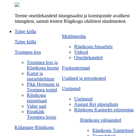
Teeme otseülekandeid istungisaalist ja komisjonide avalikest
istungitest, samuti teistest Riigikogu olulistest sündmustest.
Tulge külla
Multimeedia
Tulge külla
Riigikogu fotoarhiiv
Toompea loss
Videod
Otseülekanded
Toompea loss ja
Riigikogu hoone
Fookusteemad
Kunst ja
Uudised ja pressiteated
sisearhitektuur
Pikk Hermann ja
Uuringud
Toompea tornid
Riigikogu
Uuringud
istungisaal
August Rei stipendium
Valge saal
Riigikogu Kantselei eripreemia
Ringkäik
Toompea lossis
Riigikogu väljaanded
Külastage Riigikogu
Riigikogu Toimetised
Teemalehed