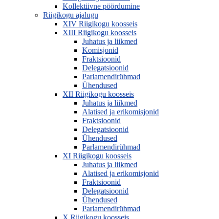
Kollektiivne pöördumine
Riigikogu ajalugu
XIV Riigikogu koosseis
XIII Riigikogu koosseis
Juhatus ja liikmed
Komisjonid
Fraktsioonid
Delegatsioonid
Parlamendirühmad
Ühendused
XII Riigikogu koosseis
Juhatus ja liikmed
Alatised ja erikomisjonid
Fraktsioonid
Delegatsioonid
Ühendused
Parlamendirühmad
XI Riigikogu koosseis
Juhatus ja liikmed
Alatised ja erikomisjonid
Fraktsioonid
Delegatsioonid
Ühendused
Parlamendirühmad
X Riigikogu koosseis