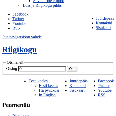
Suveniiride e-pood
Loss ja Riigikogu pildis
Facebook
Juurdepääs
Twitter
Kontaktid
Youtube
Sisukaart
RSS
Jäta navigatsioon vahele
Riigikogu
Otsi lehelt
Otsing
Otsi
Eesti keeles
Juurdepääs
Facebook
Eesti keeles
Kontaktid
Twitter
На русском
Sisukaart
Youtube
In English
RSS
Peamenüü
Riigikogu