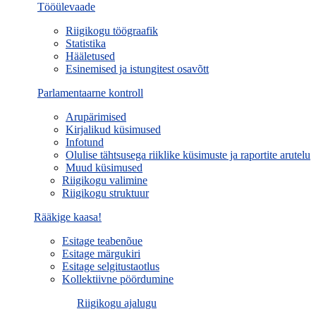
Tööülevaade
Riigikogu töögraafik
Statistika
Hääletused
Esinemised ja istungitest osavõtt
Parlamentaarne kontroll
Arupärimised
Kirjalikud küsimused
Infotund
Olulise tähtsusega riiklike küsimuste ja raportite arutelu
Muud küsimused
Riigikogu valimine
Riigikogu struktuur
Rääkige kaasa!
Esitage teabenõue
Esitage märgukiri
Esitage selgitustaotlus
Kollektiivne pöördumine
Riigikogu ajalugu