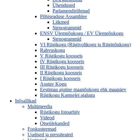
Ühendused
Parlamendirühmad
Põhiseaduse Assamblee
Liikmed
Stenogrammid
ENSV Ülemnõukogu / EV Ülemnõukogu
Stenogrammid
VI Riigikogu (Riigivolikogu ja Riiginõukogu)
Rahvuskogu
V Riigikogu koosseis
IV Riigikogu koosseis
III Riigikogu koosseis
II Riigikogu koosseis
I Riigikogu koosseis
Asutav Kogu
Eestimaa ajutine maanõukogu ehk maapäev
Riigikogu Kantselei ajalugu
Infoallikad
Multimeedia
Riigikogu fotoarhiiv
Videod
Otseülekanded
Fookusteemad
Uudised ja pressiteated