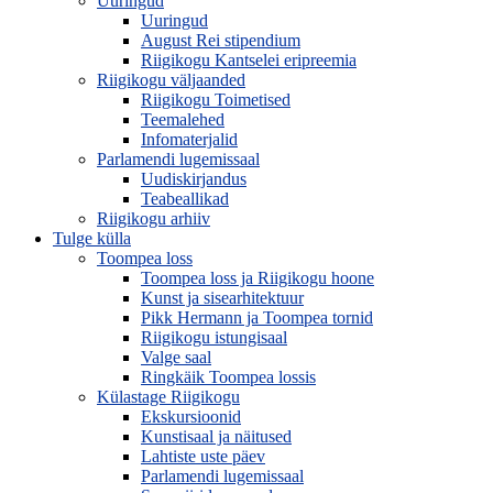
Uuringud
Uuringud
August Rei stipendium
Riigikogu Kantselei eripreemia
Riigikogu väljaanded
Riigikogu Toimetised
Teemalehed
Infomaterjalid
Parlamendi lugemissaal
Uudiskirjandus
Teabeallikad
Riigikogu arhiiv
Tulge külla
Toompea loss
Toompea loss ja Riigikogu hoone
Kunst ja sisearhitektuur
Pikk Hermann ja Toompea tornid
Riigikogu istungisaal
Valge saal
Ringkäik Toompea lossis
Külastage Riigikogu
Ekskursioonid
Kunstisaal ja näitused
Lahtiste uste päev
Parlamendi lugemissaal