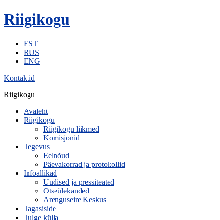
Riigikogu
EST
RUS
ENG
Kontaktid
Riigikogu
Avaleht
Riigikogu
Riigikogu liikmed
Komisjonid
Tegevus
Eelnõud
Päevakorrad ja protokollid
Infoallikad
Uudised ja pressiteated
Otseülekanded
Arenguseire Keskus
Tagasiside
Tulge külla