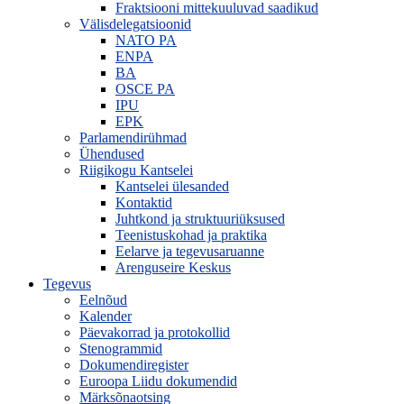
Fraktsiooni mittekuuluvad saadikud
Välisdelegatsioonid
NATO PA
ENPA
BA
OSCE PA
IPU
EPK
Parlamendirühmad
Ühendused
Riigikogu Kantselei
Kantselei ülesanded
Kontaktid
Juhtkond ja struktuuriüksused
Teenistuskohad ja praktika
Eelarve ja tegevusaruanne
Arenguseire Keskus
Tegevus
Eelnõud
Kalender
Päevakorrad ja protokollid
Stenogrammid
Dokumendiregister
Euroopa Liidu dokumendid
Märksõnaotsing