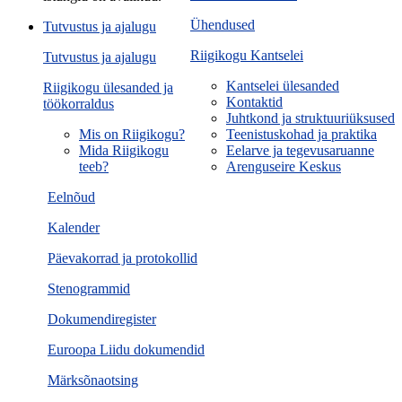
Ühendused
Tutvustus ja ajalugu
Riigikogu Kantselei
Tutvustus ja ajalugu
Kantselei ülesanded
Riigikogu ülesanded ja
Kontaktid
töökorraldus
Juhtkond ja struktuuriüksused
Mis on Riigikogu?
Teenistuskohad ja praktika
Mida Riigikogu
Eelarve ja tegevusaruanne
teeb?
Arenguseire Keskus
Eelnõud
Kalender
Päevakorrad ja protokollid
Stenogrammid
Dokumendiregister
Euroopa Liidu dokumendid
Märksõnaotsing