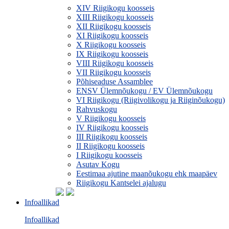
XIV Riigikogu koosseis
XIII Riigikogu koosseis
XII Riigikogu koosseis
XI Riigikogu koosseis
X Riigikogu koosseis
IX Riigikogu koosseis
VIII Riigikogu koosseis
VII Riigikogu koosseis
Põhiseaduse Assamblee
ENSV Ülemnõukogu / EV Ülemnõukogu
VI Riigikogu (Riigivolikogu ja Riiginõukogu)
Rahvuskogu
V Riigikogu koosseis
IV Riigikogu koosseis
III Riigikogu koosseis
II Riigikogu koosseis
I Riigikogu koosseis
Asutav Kogu
Eestimaa ajutine maanõukogu ehk maapäev
Riigikogu Kantselei ajalugu
Infoallikad
Infoallikad