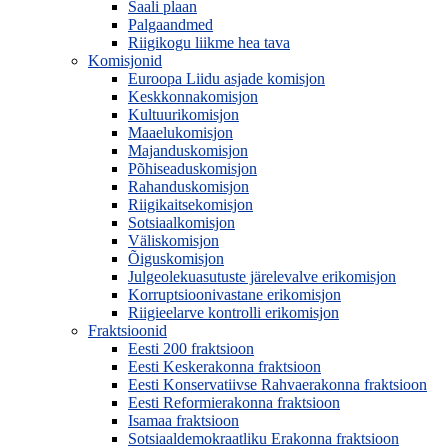
Saali plaan
Palgaandmed
Riigikogu liikme hea tava
Komisjonid
Euroopa Liidu asjade komisjon
Keskkonnakomisjon
Kultuurikomisjon
Maaelukomisjon
Majanduskomisjon
Põhiseaduskomisjon
Rahanduskomisjon
Riigikaitsekomisjon
Sotsiaalkomisjon
Väliskomisjon
Õiguskomisjon
Julgeolekuasutuste järelevalve erikomisjon
Korruptsioonivastane erikomisjon
Riigieelarve kontrolli erikomisjon
Fraktsioonid
Eesti 200 fraktsioon
Eesti Keskerakonna fraktsioon
Eesti Konservatiivse Rahvaerakonna fraktsioon
Eesti Reformierakonna fraktsioon
Isamaa fraktsioon
Sotsiaaldemokraatliku Erakonna fraktsioon