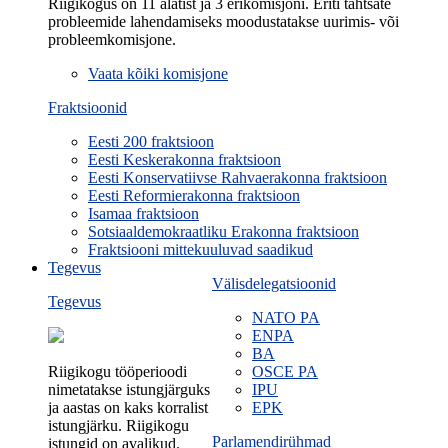
Riigikogus on 11 alatist ja 3 erikomisjoni. Eriti tähtsate
probleemide lahendamiseks moodustatakse uurimis- või
probleemkomisjone.
Vaata kõiki komisjone
Fraktsioonid
Eesti 200 fraktsioon
Eesti Keskerakonna fraktsioon
Eesti Konservatiivse Rahvaerakonna fraktsioon
Eesti Reformierakonna fraktsioon
Isamaa fraktsioon
Sotsiaaldemokraatliku Erakonna fraktsioon
Fraktsiooni mittekuuluvad saadikud
Tegevus
Välisdelegatsioonid
Tegevus
NATO PA
ENPA
BA
Riigikogu tööperioodi
OSCE PA
nimetatakse istungjärguks
IPU
ja aastas on kaks korralist
EPK
istungjärku. Riigikogu
Parlamendirühmad
istungid on avalikud.