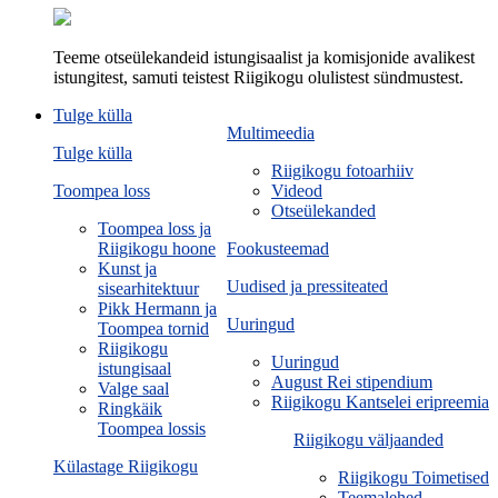
Teeme otseülekandeid istungisaalist ja komisjonide avalikest
istungitest, samuti teistest Riigikogu olulistest sündmustest.
Tulge külla
Multimeedia
Tulge külla
Riigikogu fotoarhiiv
Toompea loss
Videod
Otseülekanded
Toompea loss ja
Riigikogu hoone
Fookusteemad
Kunst ja
Uudised ja pressiteated
sisearhitektuur
Pikk Hermann ja
Uuringud
Toompea tornid
Riigikogu
Uuringud
istungisaal
August Rei stipendium
Valge saal
Riigikogu Kantselei eripreemia
Ringkäik
Toompea lossis
Riigikogu väljaanded
Külastage Riigikogu
Riigikogu Toimetised
Teemalehed