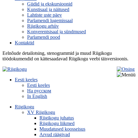
Giidid ja ekskursioonid
Kunstisaal ja näitused
Lahtiste uste päev
Parlamendi lugemissaal
Riigikogu arhiiv
Konverentsisaal ja sündmused
Parlamendi pood
Kontaktid
Eelnõude detailotsing, stenogrammid ja muud Riigikogu
töödokumendid on kättesaadavad Riigikogu veebi täisversioonis.
Eesti keeles
Eesti keeles
На русском
In English
Riigikogu
XV Riigikogu
Riigikogu juhatus
Riigikogu liikmed
Muudatused koosseisus
Arvud räägivad