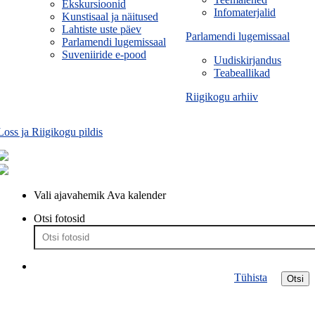
Ekskursioonid
Infomaterjalid
Kunstisaal ja näitused
Lahtiste uste päev
Parlamendi lugemissaal
Parlamendi lugemissaal
Suveniiride e-pood
Uudiskirjandus
Teabeallikad
Riigikogu arhiiv
Loss ja Riigikogu pildis
Vali ajavahemik
Ava kalender
Otsi fotosid
Tühista
Otsi