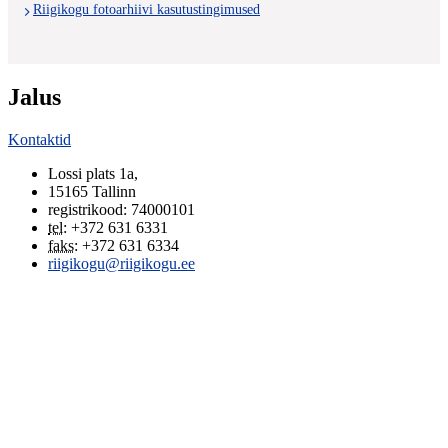
Riigikogu fotoarhiivi kasutustingimused
Jalus
Kontaktid
Lossi plats 1a
,
15165
Tallinn
registrikood: 74000101
tel
:
+372 631 6331
faks
:
+372 631 6334
riigikogu@riigikogu.ee