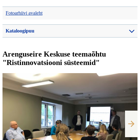
Fotoarhiivi avaleht
Kataloogipuu
Arenguseire Keskuse teemaõhtu
"Ristinnovatsiooni süsteemid"