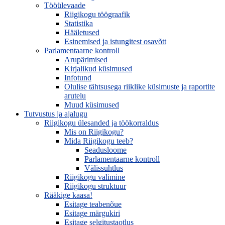
Tööülevaade
Riigikogu töögraafik
Statistika
Hääletused
Esinemised ja istungitest osavõtt
Parlamentaarne kontroll
Arupärimised
Kirjalikud küsimused
Infotund
Olulise tähtsusega riiklike küsimuste ja raportite
arutelu
Muud küsimused
Tutvustus ja ajalugu
Riigikogu ülesanded ja töökorraldus
Mis on Riigikogu?
Mida Riigikogu teeb?
Seadusloome
Parlamentaarne kontroll
Välissuhtlus
Riigikogu valimine
Riigikogu struktuur
Rääkige kaasa!
Esitage teabenõue
Esitage märgukiri
Esitage selgitustaotlus