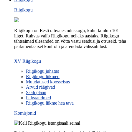
Riigikogu
Riigikogu on Eesti rahva esinduskogu, kuhu kuulub 101
liiget. Rahvas valib Riigikogu neljaks aastaks. Riigikogu
tähtsaimad ülesanded on võtta vastu seadusi ja otsuseid, teha
parlamentaarset kontrolli ja arendada välissuhtlust.
XV Riigikogu
Riigikogu juhatus
Riigikogu liikmed
Muudatused koosseisus
Arvud räägivad
Saali plaan
Palgaandmed
Riigikogu liikme hea tava
Komisjonid