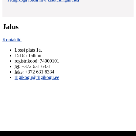
Riigikogu fotoarhiivi kasutustingimused
Jalus
Kontaktid
Lossi plats 1a
,
15165
Tallinn
registrikood: 74000101
tel
:
+372 631 6331
faks
:
+372 631 6334
riigikogu@riigikogu.ee