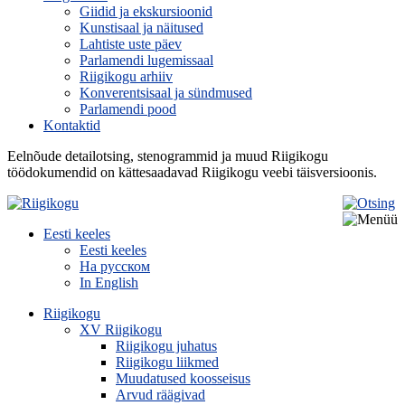
Giidid ja ekskursioonid
Kunstisaal ja näitused
Lahtiste uste päev
Parlamendi lugemissaal
Riigikogu arhiiv
Konverentsisaal ja sündmused
Parlamendi pood
Kontaktid
Eelnõude detailotsing, stenogrammid ja muud Riigikogu
töödokumendid on kättesaadavad Riigikogu veebi täisversioonis.
Eesti keeles
Eesti keeles
На русском
In English
Riigikogu
XV Riigikogu
Riigikogu juhatus
Riigikogu liikmed
Muudatused koosseisus
Arvud räägivad