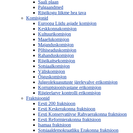
Saali plaan
Palgaandmed
Riigikogu liikme hea tava
Komisjonid
Euroopa Liidu asjade komisjon
Keskkonnakomisjon
Kultuurikomisjon
Maaelukomisjon
Majanduskomisjon
Põhiseaduskomisjon
Rahanduskomisjon
Riigikaitsekomisjon
Sotsiaalkomisjon
Väliskomisjon
Õiguskomisjon
Julgeolekuasutuste järelevalve erikomisjon
Korruptsioonivastane erikomisjon
Riigieelarve kontrolli erikomisjon
Fraktsioonid
Eesti 200 fraktsioon
Eesti Keskerakonna fraktsioon
Eesti Konservatiivse Rahvaerakonna fraktsioon
Eesti Reformierakonna fraktsioon
Isamaa fraktsioon
Sotsiaaldemokraatliku Erakonna fraktsioon