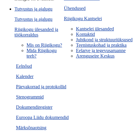
Ühendused
Tutvustus ja ajalugu
Riigikogu Kantselei
Tutvustus ja ajalugu
Kantselei ülesanded
Riigikogu ülesanded ja
Kontaktid
töökorraldus
Juhtkond ja struktuuriüksused
Mis on Riigikogu?
Teenistuskohad ja praktika
Mida Riigikogu
Eelarve ja tegevusaruanne
teeb?
Arenguseire Keskus
Eelnõud
Kalender
Päevakorrad ja protokollid
Stenogrammid
Dokumendiregister
Euroopa Liidu dokumendid
Märksõnaotsing