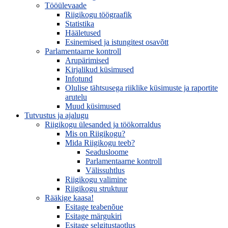
Tööülevaade
Riigikogu töögraafik
Statistika
Hääletused
Esinemised ja istungitest osavõtt
Parlamentaarne kontroll
Arupärimised
Kirjalikud küsimused
Infotund
Olulise tähtsusega riiklike küsimuste ja raportite
arutelu
Muud küsimused
Tutvustus ja ajalugu
Riigikogu ülesanded ja töökorraldus
Mis on Riigikogu?
Mida Riigikogu teeb?
Seadusloome
Parlamentaarne kontroll
Välissuhtlus
Riigikogu valimine
Riigikogu struktuur
Rääkige kaasa!
Esitage teabenõue
Esitage märgukiri
Esitage selgitustaotlus