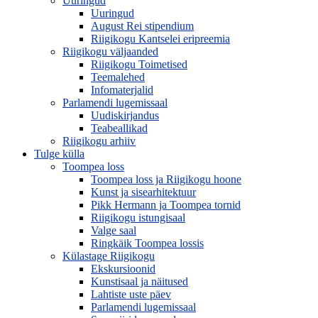
Uuringud
Uuringud
August Rei stipendium
Riigikogu Kantselei eripreemia
Riigikogu väljaanded
Riigikogu Toimetised
Teemalehed
Infomaterjalid
Parlamendi lugemissaal
Uudiskirjandus
Teabeallikad
Riigikogu arhiiv
Tulge külla
Toompea loss
Toompea loss ja Riigikogu hoone
Kunst ja sisearhitektuur
Pikk Hermann ja Toompea tornid
Riigikogu istungisaal
Valge saal
Ringkäik Toompea lossis
Külastage Riigikogu
Ekskursioonid
Kunstisaal ja näitused
Lahtiste uste päev
Parlamendi lugemissaal