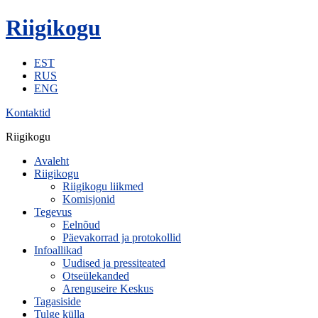
Riigikogu
EST
RUS
ENG
Kontaktid
Riigikogu
Avaleht
Riigikogu
Riigikogu liikmed
Komisjonid
Tegevus
Eelnõud
Päevakorrad ja protokollid
Infoallikad
Uudised ja pressiteated
Otseülekanded
Arenguseire Keskus
Tagasiside
Tulge külla