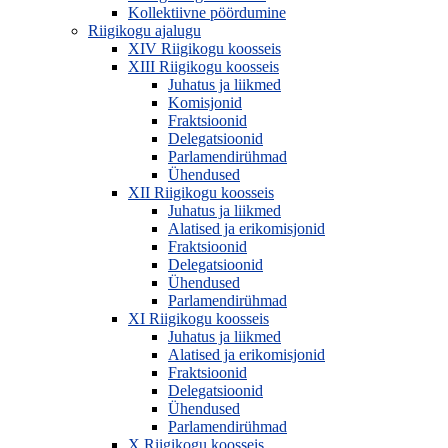
Kollektiivne pöördumine
Riigikogu ajalugu
XIV Riigikogu koosseis
XIII Riigikogu koosseis
Juhatus ja liikmed
Komisjonid
Fraktsioonid
Delegatsioonid
Parlamendirühmad
Ühendused
XII Riigikogu koosseis
Juhatus ja liikmed
Alatised ja erikomisjonid
Fraktsioonid
Delegatsioonid
Ühendused
Parlamendirühmad
XI Riigikogu koosseis
Juhatus ja liikmed
Alatised ja erikomisjonid
Fraktsioonid
Delegatsioonid
Ühendused
Parlamendirühmad
X Riigikogu koosseis