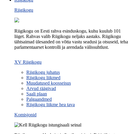
Riigikogu
Riigikogu on Eesti rahva esinduskogu, kuhu kuulub 101
liiget. Rahvas valib Riigikogu neljaks aastaks. Riigikogu
tähtsaimad ülesanded on võtta vastu seadusi ja otsuseid, teha
parlamentaarset kontrolli ja arendada välissuhtlust.
XV Riigikogu
Riigikogu juhatus
Riigikogu liikmed
Muudatused koosseisus
Arvud räägivad
Saali plaan
Palgaandmed
Riigikogu liikme hea tava
Komisjonid