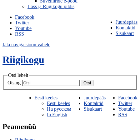
Suveniiride e-pood
Loss ja Riigikogu pildis
Facebook
Juurdepääs
Twitter
Kontaktid
Youtube
Sisukaart
RSS
Jäta navigatsioon vahele
Riigikogu
Otsi lehelt
Otsing
Otsi
Eesti keeles
Juurdepääs
Facebook
Eesti keeles
Kontaktid
Twitter
На русском
Sisukaart
Youtube
In English
RSS
Peamenüü
Riigikogu