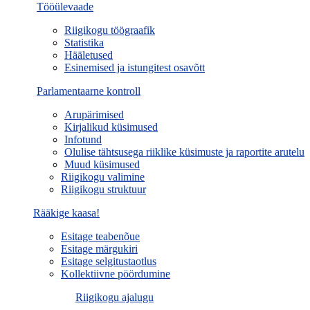
Tööülevaade
Riigikogu töögraafik
Statistika
Hääletused
Esinemised ja istungitest osavõtt
Parlamentaarne kontroll
Arupärimised
Kirjalikud küsimused
Infotund
Olulise tähtsusega riiklike küsimuste ja raportite arutelu
Muud küsimused
Riigikogu valimine
Riigikogu struktuur
Rääkige kaasa!
Esitage teabenõue
Esitage märgukiri
Esitage selgitustaotlus
Kollektiivne pöördumine
Riigikogu ajalugu