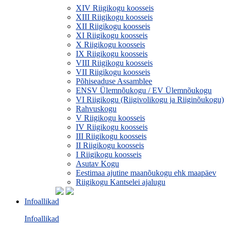
XIV Riigikogu koosseis
XIII Riigikogu koosseis
XII Riigikogu koosseis
XI Riigikogu koosseis
X Riigikogu koosseis
IX Riigikogu koosseis
VIII Riigikogu koosseis
VII Riigikogu koosseis
Põhiseaduse Assamblee
ENSV Ülemnõukogu / EV Ülemnõukogu
VI Riigikogu (Riigivolikogu ja Riiginõukogu)
Rahvuskogu
V Riigikogu koosseis
IV Riigikogu koosseis
III Riigikogu koosseis
II Riigikogu koosseis
I Riigikogu koosseis
Asutav Kogu
Eestimaa ajutine maanõukogu ehk maapäev
Riigikogu Kantselei ajalugu
Infoallikad
Infoallikad