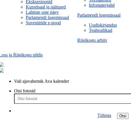
Ekskursioonid
Infomaterjalid
Kunstisaal ja näitused
Lahtiste uste päev
Parlamendi lugemissaal
Parlamendi lugemissaal
Suveniiride e-pood
Uudiskirjandus
Teabeallikad
Riigikogu arhiiv
Loss ja Riigikogu pildis
Vali ajavahemik
Ava kalender
Otsi fotosid
Tühista
Otsi