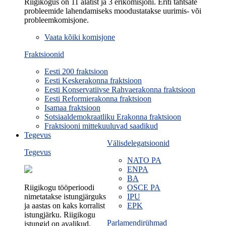
Riigikogus on 11 alatist ja 3 erikomisjoni. Eriti tähtsate
probleemide lahendamiseks moodustatakse uurimis- või
probleemkomisjone.
Vaata kõiki komisjone
Fraktsioonid
Eesti 200 fraktsioon
Eesti Keskerakonna fraktsioon
Eesti Konservatiivse Rahvaerakonna fraktsioon
Eesti Reformierakonna fraktsioon
Isamaa fraktsioon
Sotsiaaldemokraatliku Erakonna fraktsioon
Fraktsiooni mittekuuluvad saadikud
Tegevus
Välisdelegatsioonid
Tegevus
NATO PA
ENPA
BA
Riigikogu tööperioodi
OSCE PA
nimetatakse istungjärguks
IPU
ja aastas on kaks korralist
EPK
istungjärku. Riigikogu
Parlamendirühmad
istungid on avalikud.