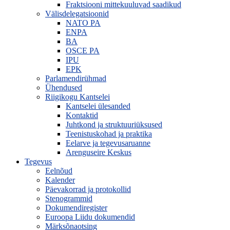
Fraktsiooni mittekuuluvad saadikud
Välisdelegatsioonid
NATO PA
ENPA
BA
OSCE PA
IPU
EPK
Parlamendirühmad
Ühendused
Riigikogu Kantselei
Kantselei ülesanded
Kontaktid
Juhtkond ja struktuuriüksused
Teenistuskohad ja praktika
Eelarve ja tegevusaruanne
Arenguseire Keskus
Tegevus
Eelnõud
Kalender
Päevakorrad ja protokollid
Stenogrammid
Dokumendiregister
Euroopa Liidu dokumendid
Märksõnaotsing