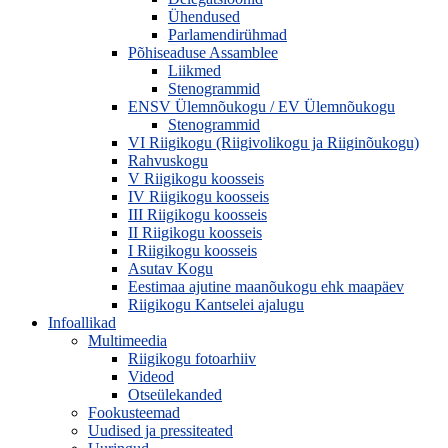
Ühendused
Parlamendirühmad
Põhiseaduse Assamblee
Liikmed
Stenogrammid
ENSV Ülemnõukogu / EV Ülemnõukogu
Stenogrammid
VI Riigikogu (Riigivolikogu ja Riiginõukogu)
Rahvuskogu
V Riigikogu koosseis
IV Riigikogu koosseis
III Riigikogu koosseis
II Riigikogu koosseis
I Riigikogu koosseis
Asutav Kogu
Eestimaa ajutine maanõukogu ehk maapäev
Riigikogu Kantselei ajalugu
Infoallikad
Multimeedia
Riigikogu fotoarhiiv
Videod
Otseülekanded
Fookusteemad
Uudised ja pressiteated