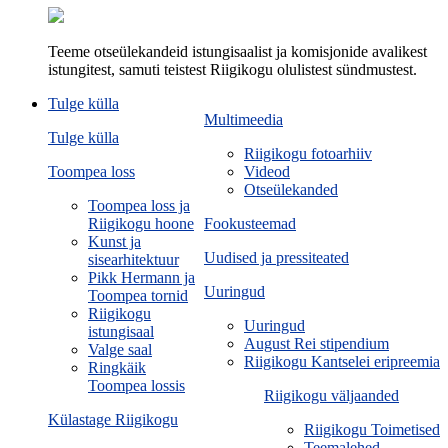
Teeme otseülekandeid istungisaalist ja komisjonide avalikest
istungitest, samuti teistest Riigikogu olulistest sündmustest.
Tulge külla
Multimeedia
Tulge külla
Riigikogu fotoarhiiv
Toompea loss
Videod
Otseülekanded
Toompea loss ja
Riigikogu hoone
Fookusteemad
Kunst ja
Uudised ja pressiteated
sisearhitektuur
Pikk Hermann ja
Uuringud
Toompea tornid
Riigikogu
Uuringud
istungisaal
August Rei stipendium
Valge saal
Riigikogu Kantselei eripreemia
Ringkäik
Toompea lossis
Riigikogu väljaanded
Külastage Riigikogu
Riigikogu Toimetised
Teemalehed