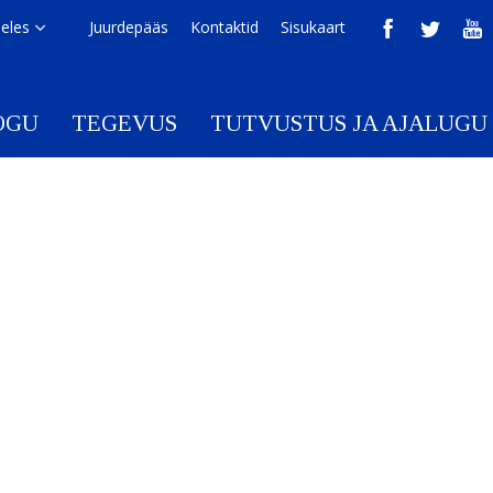
eeles
Juurdepääs
Kontaktid
Sisukaart
OGU
TEGEVUS
TUTVUSTUS JA AJALUGU