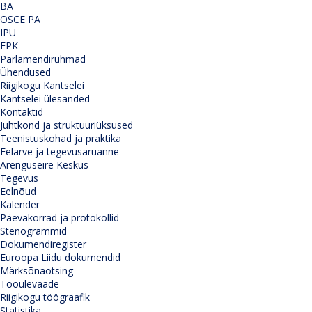
BA
OSCE PA
IPU
EPK
Parlamendirühmad
Ühendused
Riigikogu Kantselei
Kantselei ülesanded
Kontaktid
Juhtkond ja struktuuriüksused
Teenistuskohad ja praktika
Eelarve ja tegevusaruanne
Arenguseire Keskus
Tegevus
Eelnõud
Kalender
Päevakorrad ja protokollid
Stenogrammid
Dokumendiregister
Euroopa Liidu dokumendid
Märksõnaotsing
Tööülevaade
Riigikogu töögraafik
Statistika