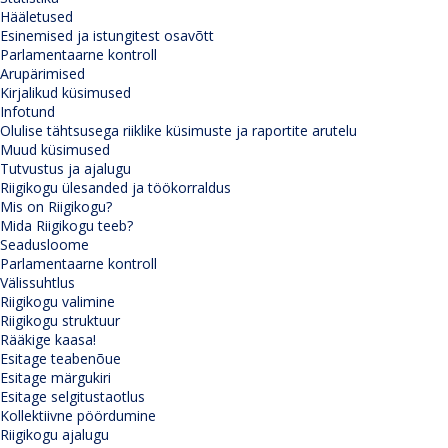
Hääletused
Esinemised ja istungitest osavõtt
Parlamentaarne kontroll
Arupärimised
Kirjalikud küsimused
Infotund
Olulise tähtsusega riiklike küsimuste ja raportite arutelu
Muud küsimused
Tutvustus ja ajalugu
Riigikogu ülesanded ja töökorraldus
Mis on Riigikogu?
Mida Riigikogu teeb?
Seadusloome
Parlamentaarne kontroll
Välissuhtlus
Riigikogu valimine
Riigikogu struktuur
Rääkige kaasa!
Esitage teabenõue
Esitage märgukiri
Esitage selgitustaotlus
Kollektiivne pöördumine
Riigikogu ajalugu