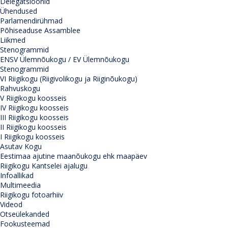
Delegatsioonid
Ühendused
Parlamendirühmad
Põhiseaduse Assamblee
Liikmed
Stenogrammid
ENSV Ülemnõukogu / EV Ülemnõukogu
Stenogrammid
VI Riigikogu (Riigivolikogu ja Riiginõukogu)
Rahvuskogu
V Riigikogu koosseis
IV Riigikogu koosseis
III Riigikogu koosseis
II Riigikogu koosseis
I Riigikogu koosseis
Asutav Kogu
Eestimaa ajutine maanõukogu ehk maapäev
Riigikogu Kantselei ajalugu
Infoallikad
Multimeedia
Riigikogu fotoarhiiv
Videod
Otseülekanded
Fookusteemad