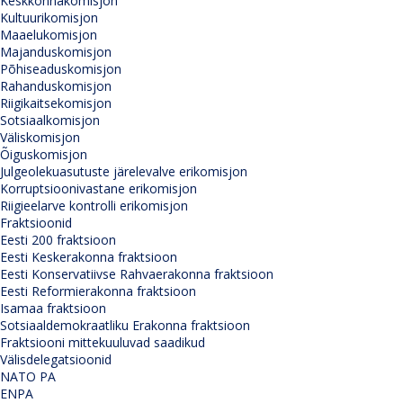
Keskkonnakomisjon
Kultuurikomisjon
Maaelukomisjon
Majanduskomisjon
Põhiseaduskomisjon
Rahanduskomisjon
Riigikaitsekomisjon
Sotsiaalkomisjon
Väliskomisjon
Õiguskomisjon
Julgeolekuasutuste järelevalve erikomisjon
Korruptsioonivastane erikomisjon
Riigieelarve kontrolli erikomisjon
Fraktsioonid
Eesti 200 fraktsioon
Eesti Keskerakonna fraktsioon
Eesti Konservatiivse Rahvaerakonna fraktsioon
Eesti Reformierakonna fraktsioon
Isamaa fraktsioon
Sotsiaaldemokraatliku Erakonna fraktsioon
Fraktsiooni mittekuuluvad saadikud
Välisdelegatsioonid
NATO PA
ENPA