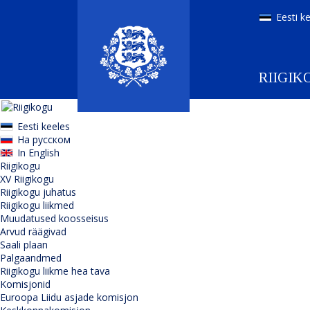
Eesti k
RIIGIK
Eesti keeles
На русском
In English
Riigikogu
XV Riigikogu
Riigikogu juhatus
Riigikogu liikmed
Muudatused koosseisus
Arvud räägivad
Saali plaan
Palgaandmed
Riigikogu liikme hea tava
Komisjonid
Euroopa Liidu asjade komisjon