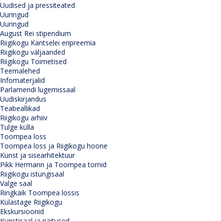
Uudised ja pressiteated
Uuringud
Uuringud
August Rei stipendium
Riigikogu Kantselei eripreemia
Riigikogu väljaanded
Riigikogu Toimetised
Teemalehed
Infomaterjalid
Parlamendi lugemissaal
Uudiskirjandus
Teabeallikad
Riigikogu arhiiv
Tulge külla
Toompea loss
Toompea loss ja Riigikogu hoone
Kunst ja sisearhitektuur
Pikk Hermann ja Toompea tornid
Riigikogu istungisaal
Valge saal
Ringkäik Toompea lossis
Külastage Riigikogu
Ekskursioonid
Kunstisaal ja näitused