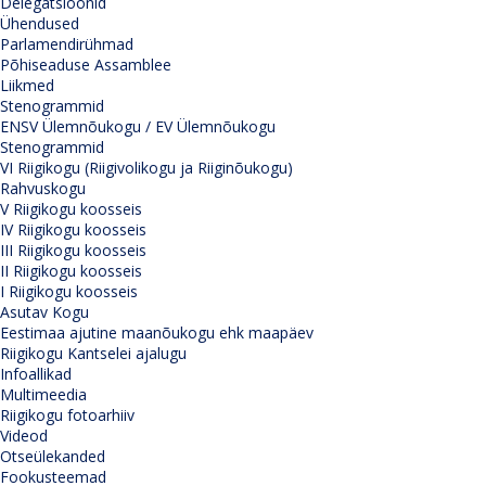
Delegatsioonid
Ühendused
Parlamendirühmad
Põhiseaduse Assamblee
Liikmed
Stenogrammid
ENSV Ülemnõukogu / EV Ülemnõukogu
Stenogrammid
VI Riigikogu (Riigivolikogu ja Riiginõukogu)
Rahvuskogu
V Riigikogu koosseis
IV Riigikogu koosseis
III Riigikogu koosseis
II Riigikogu koosseis
I Riigikogu koosseis
Asutav Kogu
Eestimaa ajutine maanõukogu ehk maapäev
Riigikogu Kantselei ajalugu
Infoallikad
Multimeedia
Riigikogu fotoarhiiv
Videod
Otseülekanded
Fookusteemad