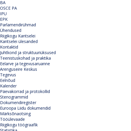
BA
OSCE PA
IPU
EPK
Parlamendirühmad
Ühendused
Riigikogu Kantselei
Kantselei ülesanded
Kontaktid
Juhtkond ja struktuuriüksused
Teenistuskohad ja praktika
Eelarve ja tegevusaruanne
Arenguseire Keskus
Tegevus
Eelnõud
Kalender
Päevakorrad ja protokollid
Stenogrammid
Dokumendiregister
Euroopa Liidu dokumendid
Märksõnaotsing
Tööülevaade
Riigikogu töögraafik
Statistika