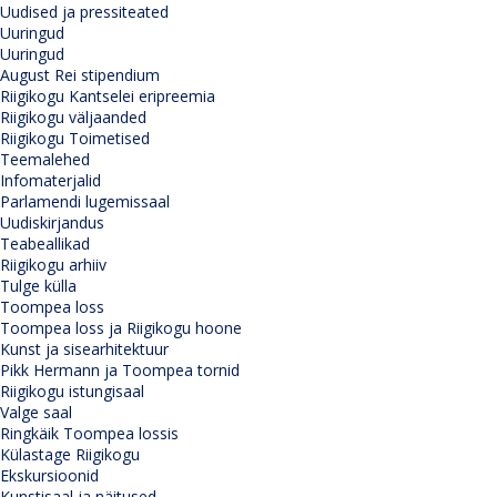
Uudised ja pressiteated
Uuringud
Uuringud
August Rei stipendium
Riigikogu Kantselei eripreemia
Riigikogu väljaanded
Riigikogu Toimetised
Teemalehed
Infomaterjalid
Parlamendi lugemissaal
Uudiskirjandus
Teabeallikad
Riigikogu arhiiv
Tulge külla
Toompea loss
Toompea loss ja Riigikogu hoone
Kunst ja sisearhitektuur
Pikk Hermann ja Toompea tornid
Riigikogu istungisaal
Valge saal
Ringkäik Toompea lossis
Külastage Riigikogu
Ekskursioonid
Kunstisaal ja näitused