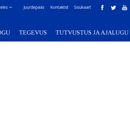
eeles
Juurdepääs
Kontaktid
Sisukaart
OGU
TEGEVUS
TUTVUSTUS JA AJALUGU