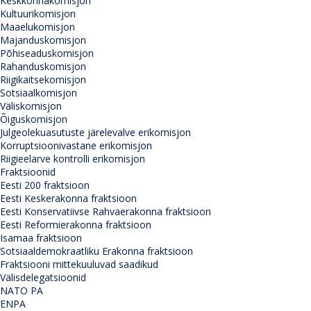
Keskkonnakomisjon
Kultuurikomisjon
Maaelukomisjon
Majanduskomisjon
Põhiseaduskomisjon
Rahanduskomisjon
Riigikaitsekomisjon
Sotsiaalkomisjon
Väliskomisjon
Õiguskomisjon
Julgeolekuasutuste järelevalve erikomisjon
Korruptsioonivastane erikomisjon
Riigieelarve kontrolli erikomisjon
Fraktsioonid
Eesti 200 fraktsioon
Eesti Keskerakonna fraktsioon
Eesti Konservatiivse Rahvaerakonna fraktsioon
Eesti Reformierakonna fraktsioon
Isamaa fraktsioon
Sotsiaaldemokraatliku Erakonna fraktsioon
Fraktsiooni mittekuuluvad saadikud
Välisdelegatsioonid
NATO PA
ENPA