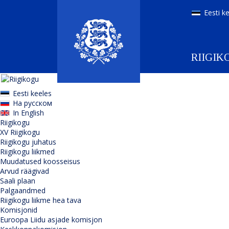
Eesti k
RIIGIK
Eesti keeles
На русском
In English
Riigikogu
XV Riigikogu
Riigikogu juhatus
Riigikogu liikmed
Muudatused koosseisus
Arvud räägivad
Saali plaan
Palgaandmed
Riigikogu liikme hea tava
Komisjonid
Euroopa Liidu asjade komisjon