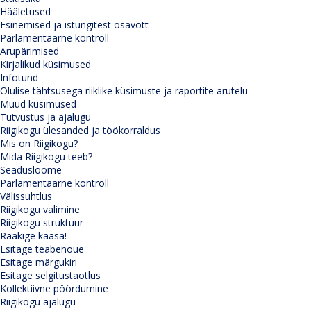
Hääletused
Esinemised ja istungitest osavõtt
Parlamentaarne kontroll
Arupärimised
Kirjalikud küsimused
Infotund
Olulise tähtsusega riiklike küsimuste ja raportite arutelu
Muud küsimused
Tutvustus ja ajalugu
Riigikogu ülesanded ja töökorraldus
Mis on Riigikogu?
Mida Riigikogu teeb?
Seadusloome
Parlamentaarne kontroll
Välissuhtlus
Riigikogu valimine
Riigikogu struktuur
Rääkige kaasa!
Esitage teabenõue
Esitage märgukiri
Esitage selgitustaotlus
Kollektiivne pöördumine
Riigikogu ajalugu