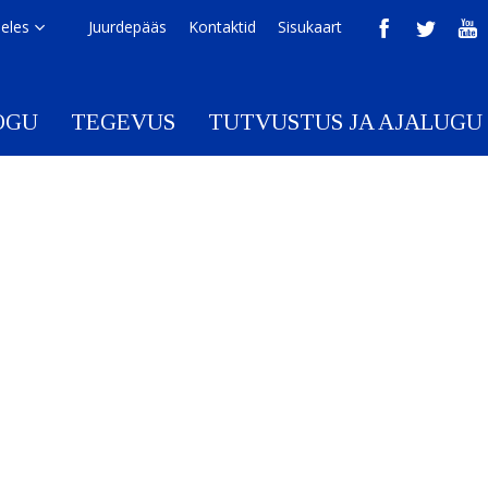
eeles
Juurdepääs
Kontaktid
Sisukaart
OGU
TEGEVUS
TUTVUSTUS JA AJALUGU