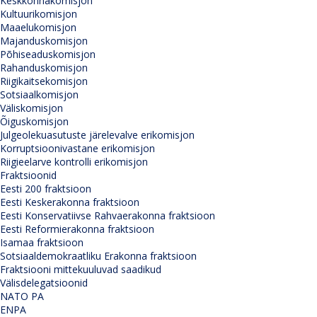
Keskkonnakomisjon
Kultuurikomisjon
Maaelukomisjon
Majanduskomisjon
Põhiseaduskomisjon
Rahanduskomisjon
Riigikaitsekomisjon
Sotsiaalkomisjon
Väliskomisjon
Õiguskomisjon
Julgeolekuasutuste järelevalve erikomisjon
Korruptsioonivastane erikomisjon
Riigieelarve kontrolli erikomisjon
Fraktsioonid
Eesti 200 fraktsioon
Eesti Keskerakonna fraktsioon
Eesti Konservatiivse Rahvaerakonna fraktsioon
Eesti Reformierakonna fraktsioon
Isamaa fraktsioon
Sotsiaaldemokraatliku Erakonna fraktsioon
Fraktsiooni mittekuuluvad saadikud
Välisdelegatsioonid
NATO PA
ENPA