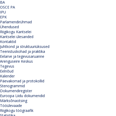
BA
OSCE PA
IPU
EPK
Parlamendirühmad
Ühendused
Riigikogu Kantselei
Kantselei ülesanded
Kontaktid
Juhtkond ja struktuuriüksused
Teenistuskohad ja praktika
Eelarve ja tegevusaruanne
Arenguseire Keskus
Tegevus
Eelnõud
Kalender
Päevakorrad ja protokollid
Stenogrammid
Dokumendiregister
Euroopa Liidu dokumendid
Märksõnaotsing
Tööülevaade
Riigikogu töögraafik
Statistika