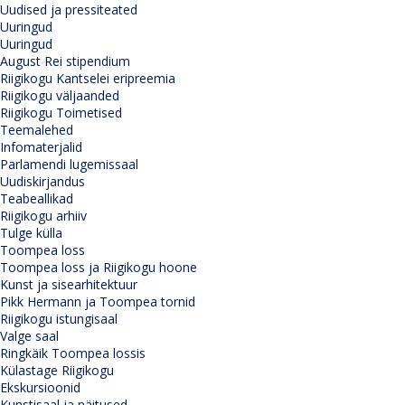
Uudised ja pressiteated
Uuringud
Uuringud
August Rei stipendium
Riigikogu Kantselei eripreemia
Riigikogu väljaanded
Riigikogu Toimetised
Teemalehed
Infomaterjalid
Parlamendi lugemissaal
Uudiskirjandus
Teabeallikad
Riigikogu arhiiv
Tulge külla
Toompea loss
Toompea loss ja Riigikogu hoone
Kunst ja sisearhitektuur
Pikk Hermann ja Toompea tornid
Riigikogu istungisaal
Valge saal
Ringkäik Toompea lossis
Külastage Riigikogu
Ekskursioonid
Kunstisaal ja näitused