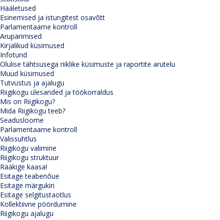
Hääletused
Esinemised ja istungitest osavõtt
Parlamentaarne kontroll
Arupärimised
Kirjalikud küsimused
Infotund
Olulise tähtsusega riiklike küsimuste ja raportite arutelu
Muud küsimused
Tutvustus ja ajalugu
Riigikogu ülesanded ja töökorraldus
Mis on Riigikogu?
Mida Riigikogu teeb?
Seadusloome
Parlamentaarne kontroll
Välissuhtlus
Riigikogu valimine
Riigikogu struktuur
Rääkige kaasa!
Esitage teabenõue
Esitage märgukiri
Esitage selgitustaotlus
Kollektiivne pöördumine
Riigikogu ajalugu