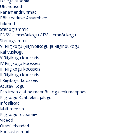
Delegatsioonid
Ühendused
Parlamendirühmad
Põhiseaduse Assamblee
Liikmed
Stenogrammid
ENSV Ülemnõukogu / EV Ülemnõukogu
Stenogrammid
VI Riigikogu (Riigivolikogu ja Riiginõukogu)
Rahvuskogu
V Riigikogu koosseis
IV Riigikogu koosseis
III Riigikogu koosseis
II Riigikogu koosseis
I Riigikogu koosseis
Asutav Kogu
Eestimaa ajutine maanõukogu ehk maapäev
Riigikogu Kantselei ajalugu
Infoallikad
Multimeedia
Riigikogu fotoarhiiv
Videod
Otseülekanded
Fookusteemad