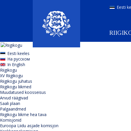
Eesti k
RIIGIK
Eesti keeles
На русском
In English
Riigikogu
XV Riigikogu
Riigikogu juhatus
Riigikogu liikmed
Muudatused koosseisus
Arvud räägivad
Saali plaan
Palgaandmed
Riigikogu liikme hea tava
Komisjonid
Euroopa Liidu asjade komisjon