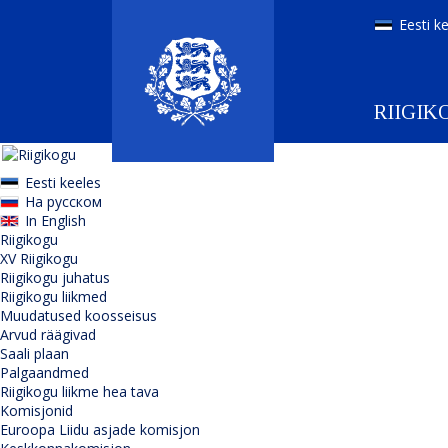
Eesti k
RIIGIK
Eesti keeles
На русском
In English
Riigikogu
XV Riigikogu
Riigikogu juhatus
Riigikogu liikmed
Muudatused koosseisus
Arvud räägivad
Saali plaan
Palgaandmed
Riigikogu liikme hea tava
Komisjonid
Euroopa Liidu asjade komisjon