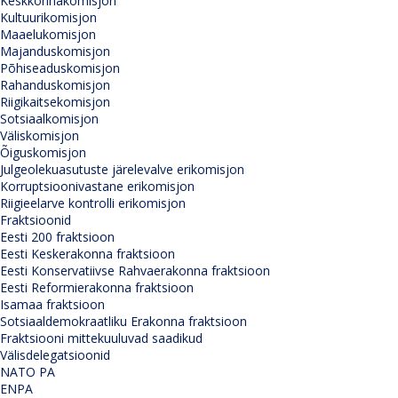
Keskkonnakomisjon
Kultuurikomisjon
Maaelukomisjon
Majanduskomisjon
Põhiseaduskomisjon
Rahanduskomisjon
Riigikaitsekomisjon
Sotsiaalkomisjon
Väliskomisjon
Õiguskomisjon
Julgeolekuasutuste järelevalve erikomisjon
Korruptsioonivastane erikomisjon
Riigieelarve kontrolli erikomisjon
Fraktsioonid
Eesti 200 fraktsioon
Eesti Keskerakonna fraktsioon
Eesti Konservatiivse Rahvaerakonna fraktsioon
Eesti Reformierakonna fraktsioon
Isamaa fraktsioon
Sotsiaaldemokraatliku Erakonna fraktsioon
Fraktsiooni mittekuuluvad saadikud
Välisdelegatsioonid
NATO PA
ENPA