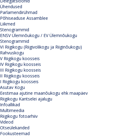
Delegatsioonid
Ühendused
Parlamendirühmad
Põhiseaduse Assamblee
Liikmed
Stenogrammid
ENSV Ülemnõukogu / EV Ülemnõukogu
Stenogrammid
VI Riigikogu (Riigivolikogu ja Riiginõukogu)
Rahvuskogu
V Riigikogu koosseis
IV Riigikogu koosseis
III Riigikogu koosseis
II Riigikogu koosseis
I Riigikogu koosseis
Asutav Kogu
Eestimaa ajutine maanõukogu ehk maapäev
Riigikogu Kantselei ajalugu
Infoallikad
Multimeedia
Riigikogu fotoarhiiv
Videod
Otseülekanded
Fookusteemad