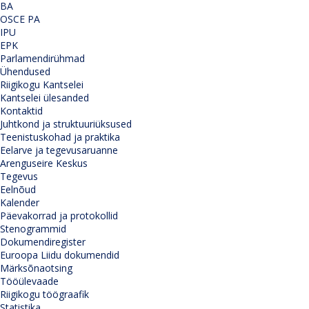
BA
OSCE PA
IPU
EPK
Parlamendirühmad
Ühendused
Riigikogu Kantselei
Kantselei ülesanded
Kontaktid
Juhtkond ja struktuuriüksused
Teenistuskohad ja praktika
Eelarve ja tegevusaruanne
Arenguseire Keskus
Tegevus
Eelnõud
Kalender
Päevakorrad ja protokollid
Stenogrammid
Dokumendiregister
Euroopa Liidu dokumendid
Märksõnaotsing
Tööülevaade
Riigikogu töögraafik
Statistika