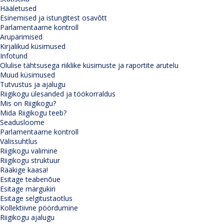
Hääletused
Esinemised ja istungitest osavõtt
Parlamentaarne kontroll
Arupärimised
Kirjalikud küsimused
Infotund
Olulise tähtsusega riiklike küsimuste ja raportite arutelu
Muud küsimused
Tutvustus ja ajalugu
Riigikogu ülesanded ja töökorraldus
Mis on Riigikogu?
Mida Riigikogu teeb?
Seadusloome
Parlamentaarne kontroll
Välissuhtlus
Riigikogu valimine
Riigikogu struktuur
Rääkige kaasa!
Esitage teabenõue
Esitage märgukiri
Esitage selgitustaotlus
Kollektiivne pöördumine
Riigikogu ajalugu