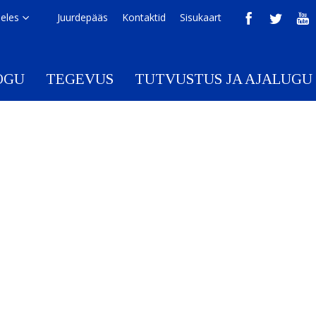
eeles
Juurdepääs
Kontaktid
Sisukaart
OGU
TEGEVUS
TUTVUSTUS JA AJALUGU