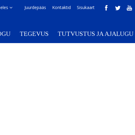
eeles
Juurdepääs
Kontaktid
Sisukaart
OGU
TEGEVUS
TUTVUSTUS JA AJALUGU