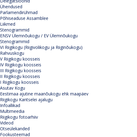
Delegatsioonid
Ühendused
Parlamendirühmad
Põhiseaduse Assamblee
Liikmed
Stenogrammid
ENSV Ülemnõukogu / EV Ülemnõukogu
Stenogrammid
VI Riigikogu (Riigivolikogu ja Riiginõukogu)
Rahvuskogu
V Riigikogu koosseis
IV Riigikogu koosseis
III Riigikogu koosseis
II Riigikogu koosseis
I Riigikogu koosseis
Asutav Kogu
Eestimaa ajutine maanõukogu ehk maapäev
Riigikogu Kantselei ajalugu
Infoallikad
Multimeedia
Riigikogu fotoarhiiv
Videod
Otseülekanded
Fookusteemad