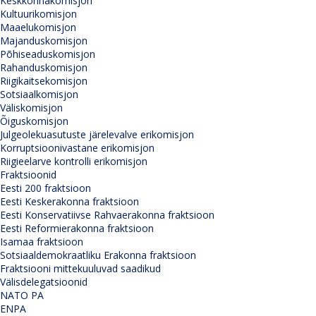
Keskkonnakomisjon
Kultuurikomisjon
Maaelukomisjon
Majanduskomisjon
Põhiseaduskomisjon
Rahanduskomisjon
Riigikaitsekomisjon
Sotsiaalkomisjon
Väliskomisjon
Õiguskomisjon
Julgeolekuasutuste järelevalve erikomisjon
Korruptsioonivastane erikomisjon
Riigieelarve kontrolli erikomisjon
Fraktsioonid
Eesti 200 fraktsioon
Eesti Keskerakonna fraktsioon
Eesti Konservatiivse Rahvaerakonna fraktsioon
Eesti Reformierakonna fraktsioon
Isamaa fraktsioon
Sotsiaaldemokraatliku Erakonna fraktsioon
Fraktsiooni mittekuuluvad saadikud
Välisdelegatsioonid
NATO PA
ENPA