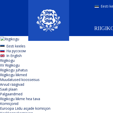
Eesti k
RIIGIK
Eesti keeles
На русском
In English
Riigikogu
XV Riigikogu
Riigikogu juhatus
Riigikogu liikmed
Muudatused koosseisus
Arvud räägivad
Saali plaan
Palgaandmed
Riigikogu liikme hea tava
Komisjonid
Euroopa Liidu asjade komisjon