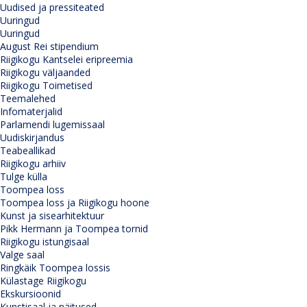
Uudised ja pressiteated
Uuringud
Uuringud
August Rei stipendium
Riigikogu Kantselei eripreemia
Riigikogu väljaanded
Riigikogu Toimetised
Teemalehed
Infomaterjalid
Parlamendi lugemissaal
Uudiskirjandus
Teabeallikad
Riigikogu arhiiv
Tulge külla
Toompea loss
Toompea loss ja Riigikogu hoone
Kunst ja sisearhitektuur
Pikk Hermann ja Toompea tornid
Riigikogu istungisaal
Valge saal
Ringkäik Toompea lossis
Külastage Riigikogu
Ekskursioonid
Kunstisaal ja näitused