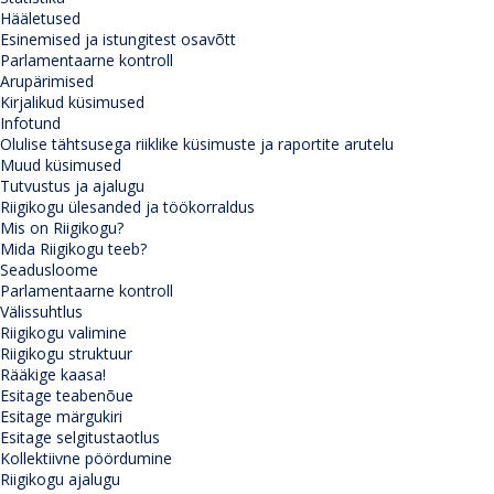
Hääletused
Esinemised ja istungitest osavõtt
Parlamentaarne kontroll
Arupärimised
Kirjalikud küsimused
Infotund
Olulise tähtsusega riiklike küsimuste ja raportite arutelu
Muud küsimused
Tutvustus ja ajalugu
Riigikogu ülesanded ja töökorraldus
Mis on Riigikogu?
Mida Riigikogu teeb?
Seadusloome
Parlamentaarne kontroll
Välissuhtlus
Riigikogu valimine
Riigikogu struktuur
Rääkige kaasa!
Esitage teabenõue
Esitage märgukiri
Esitage selgitustaotlus
Kollektiivne pöördumine
Riigikogu ajalugu